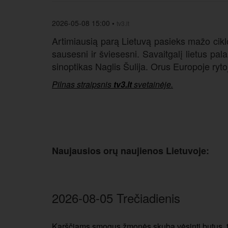
2026-05-08 15:00
•
tv3.lt
Artimiausią parą Lietuvą pasieks mažo ciklo
sausesni ir šviesesni. Savaitgalį lietus pal
sinoptikas Naglis Šulija. Orus Europoje rytoj
Pilnas straipsnis
tv3.lt
svetainėje.
Naujausios orų naujienos Lietuvoje:
2026-08-05 Trečiadienis
Karščiams smogus žmonės skuba vėsinti butus, ta