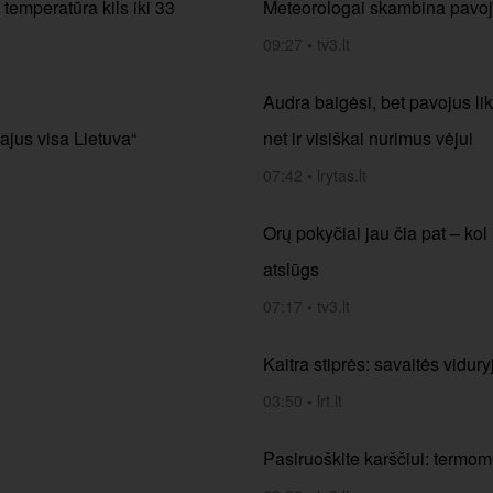
 temperatūra kils iki 33
Meteorologai skambina pavoja
09:27
•
tv3.lt
Audra baigėsi, bet pavojus lik
pajus visa Lietuva“
net ir visiškai nurimus vėjui
07:42
•
lrytas.lt
Orų pokyčiai jau čia pat – kol
atslūgs
07:17
•
tv3.lt
Kaitra stiprės: savaitės vidury
03:50
•
lrt.lt
Pasiruoškite karščiui: termom