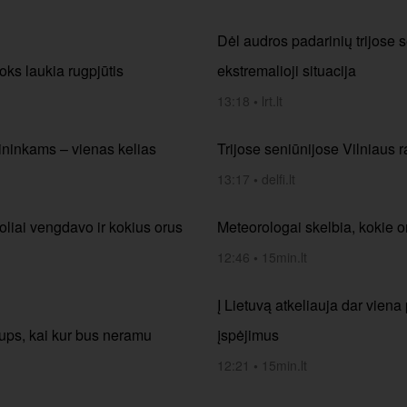
Dėl audros padarinių trijose 
oks laukia rugpjūtis
ekstremalioji situacija
13:18
•
lrt.lt
ininkams – vienas kelias
Trijose seniūnijose Vilniaus r
13:17
•
delfi.lt
oliai vengdavo ir kokius orus
Meteorologai skelbia, kokie or
12:46
•
15min.lt
Į Lietuvą atkeliauja dar vien
klups, kai kur bus neramu
įspėjimus
12:21
•
15min.lt