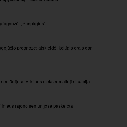
 prognozė: „Paspirgins“
gpjūčio prognozę: atskleidė, kokiais orais dar
 seniūnijose Vilniaus r. ekstremalioji situacija
Vilniaus rajono seniūnijose paskelbta