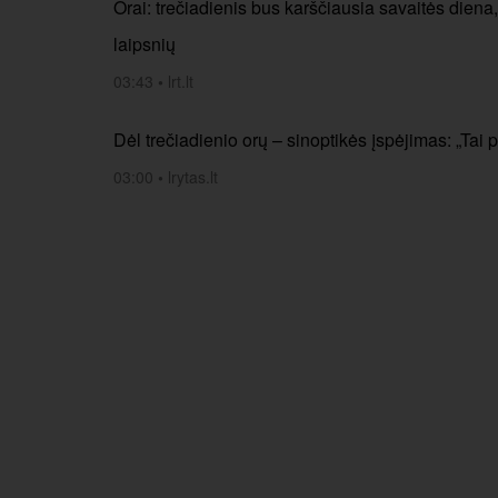
Orai: trečiadienis bus karščiausia savaitės diena,
laipsnių
03:43
•
lrt.lt
Dėl trečiadienio orų – sinoptikės įspėjimas: „Tai 
03:00
•
lrytas.lt