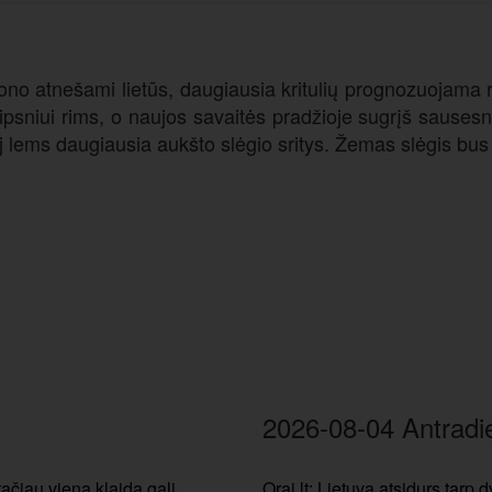
no atnešami lietūs, daugiausia kritulių prognozuojama r
aipsniui rims, o naujos savaitės pradžioje sugrįš sausesni 
 lems daugiausia aukšto slėgio sritys. Žemas slėgis bus tik
2026-08-04 Antradi
čiau viena klaida gali
Orai.lt: Lietuva atsidurs tarp 