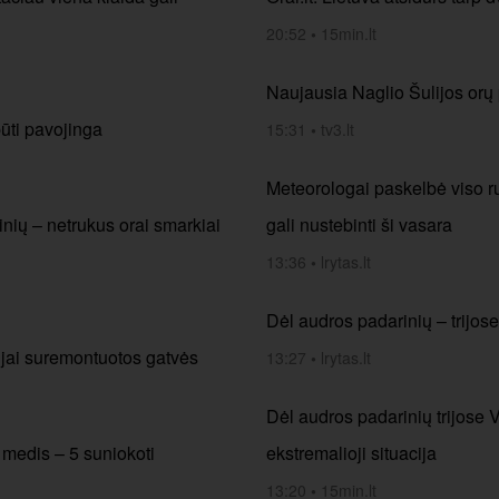
20:52
•
15min.lt
Naujausia Naglio Šulijos orų
būti pavojinga
15:31
•
tv3.lt
Meteorologai paskelbė viso ru
žinių – netrukus orai smarkiai
gali nustebinti ši vasara
13:36
•
lrytas.lt
Dėl audros padarinių – trijose
aujai suremontuotos gatvės
13:27
•
lrytas.lt
Dėl audros padarinių trijose 
 medis – 5 suniokoti
ekstremalioji situacija
13:20
•
15min.lt