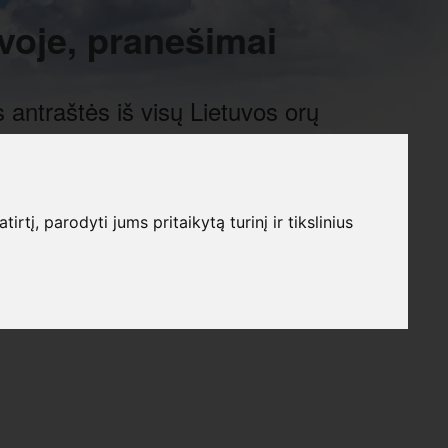
voje, pranešimai
 antraštės iš visų Lietuvos orų
į, parodyti jums pritaikytą turinį ir tikslinius