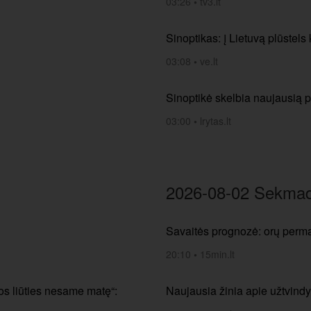
03:26
•
tv3.lt
Sinoptikas: į Lietuvą plūstels k
03:08
•
ve.lt
Sinoptikė skelbia naujausią 
03:00
•
lrytas.lt
2026-08-02 Sekmad
Savaitės prognozė: orų perma
20:10
•
15min.lt
ios liūties nesame matę“:
Naujausia žinia apie užtvindy