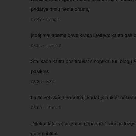
pridaryti rimtų nemalonumų
09:47
•
lrytas.lt
Įspėjimai apėmė beveik visą Lietuvą: kaitra gali 
08:54
•
15min.lt
Štai kada kaitra pasitrauks: sinoptikai turi blogų 
pasikeis
08:35
•
tv3.lt
Liūtis vėl skandino Vilnių: kodėl „plaukia“ net n
08:09
•
15min.lt
„Niekur kitur vėjas žalos nepadarė“: vienas lūžęs
automobiliai