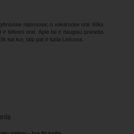
ytiniuose rajonuose, o vakaruose orai išliks
ir šiltesni orai. Apie tai ir daugiau praneša
 kai kur, taip pat ir šalia Lietuvos.
enis
dviejų sistemų – bus itin karšta