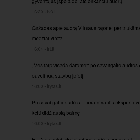
gyventojus įspėja dėl atslenkančių audrų
16:30
•
tv3.lt
Giržadas apie audrą Vilniaus rajone: per triukšmą
medžiai virsta
16:04
•
lrt.lt
„Mes taip visada darome“: po savaitgalio audros 
pavojingą statybų įprotį
16:00
•
lrytas.lt
Po savaitgalio audros – neraminantis eksperto ver
kelti didžiausią baimę
16:00
•
lrytas.lt
ELTA glaustai: skaičiuojami audros nuostoliai