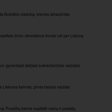
tą Bukiškio viaduką: eismas atnaujintas
ptikės žinia: atmosferos frontai vėl per Lietuvą
i: gyventojai dalijasi sukrečiančiais vaizdais
 Lietuvos kaimas: plinta baisūs vaizdai
ną: Puodžių kaime nuplėšti namų ir pastatų