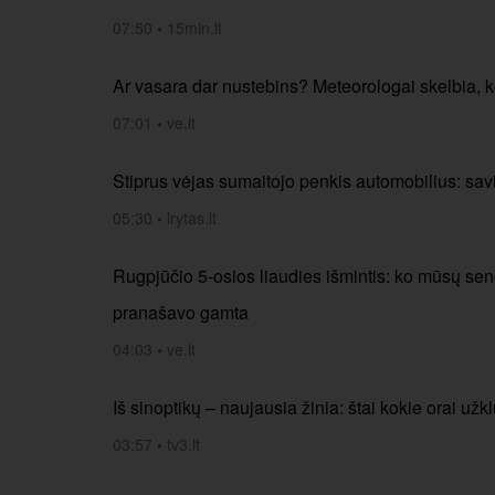
07:50
•
15min.lt
Ar vasara dar nustebins? Meteorologai skelbia, k
07:01
•
ve.lt
Stiprus vėjas sumaitojo penkis automobilius: sav
05:30
•
lrytas.lt
Rugpjūčio 5-osios liaudies išmintis: ko mūsų sen
pranašavo gamta
04:03
•
ve.lt
Iš sinoptikų – naujausia žinia: štai kokie orai už
03:57
•
tv3.lt