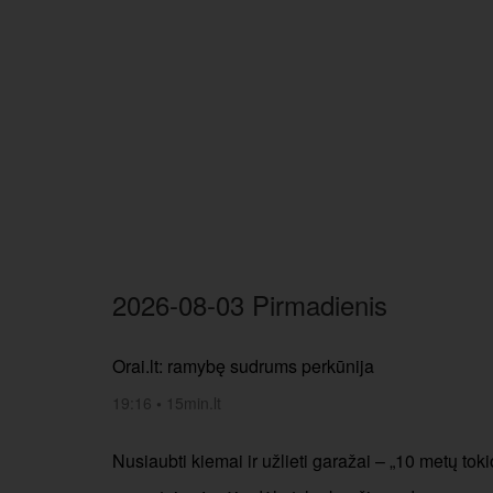
2026-08-03 Pirmadienis
Orai.lt: ramybę sudrums perkūnija
19:16
•
15min.lt
Nusiaubti kiemai ir užlieti garažai – „10 metų tok