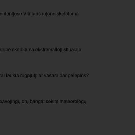
seniūnijose Vilniaus rajone skelbiama
ajone skelbiama ekstremalioji situacija
ai laukia rugpjūtį: ar vasara dar palepins?
a pavojingų orų banga: sekite meteorologų