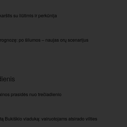
arštis su liūtimis ir perkūnija
prognozę: po šilumos – naujas orų scenarijus
ienis
inos prasidės nuo trečiadienio
tą Bukiškio viaduką: vairuotojams atsirado vilties