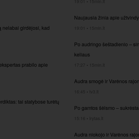
19:01
•
15min.lt
Naujausia žinia apie užtvindy
 nelabai girdėjosi, kad
19:01
•
15min.lt
Po audringo šeštadienio – sino
keliaus
ekspertas prabilo apie
17:27
•
15min.lt
Audra smogė ir Varėnos rajonu
16:45
•
tv3.lt
diktas: tai statybose turėtų
Po gamtos šėlsmo – sukrėstas
15:16
•
lrytas.lt
Audra niokojo ir Varėnos rajo