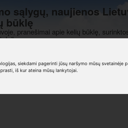
mo sąlygų, naujienos Lietu
ų būklę
voje, pranešimai apie kelių būklę, surinktos
r laiką.
gijas, siekdami pagerinti jūsų naršymo mūsų svetainėje patirt
prasti, iš kur ateina mūsų lankytojai.