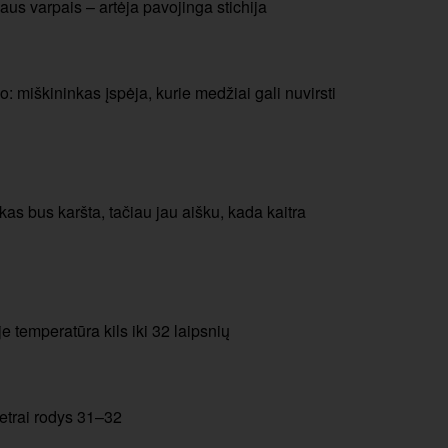
us varpais – artėja pavojinga stichija
o: miškininkas įspėja, kurie medžiai gali nuvirsti
 kas bus karšta, tačiau jau aišku, kada kaitra
je temperatūra kils iki 32 laipsnių
etrai rodys 31–32