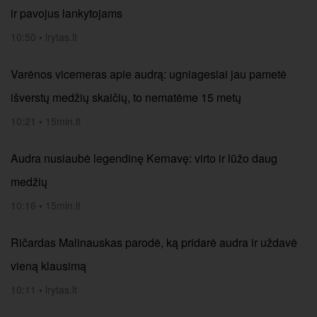
ir pavojus lankytojams
10:50
•
lrytas.lt
Varėnos vicemeras apie audrą: ugniagesiai jau pametė
išverstų medžių skaičių, to nematėme 15 metų
10:21
•
15min.lt
Audra nusiaubė legendinę Kernavę: virto ir lūžo daug
medžių
10:16
•
15min.lt
Ričardas Malinauskas parodė, ką pridarė audra ir uždavė
vieną klausimą
10:11
•
lrytas.lt