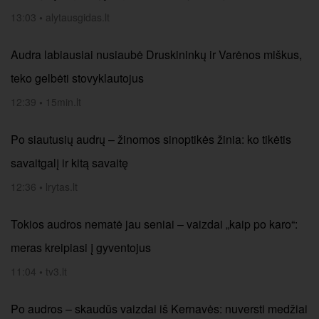
13:03
•
alytausgidas.lt
Audra labiausiai nusiaubė Druskininkų ir Varėnos miškus,
teko gelbėti stovyklautojus
12:39
•
15min.lt
Po siautusių audrų – žinomos sinoptikės žinia: ko tikėtis
savaitgalį ir kitą savaitę
12:36
•
lrytas.lt
Tokios audros nematė jau seniai – vaizdai „kaip po karo“:
meras kreipiasi į gyventojus
11:04
•
tv3.lt
Po audros – skaudūs vaizdai iš Kernavės: nuversti medžiai