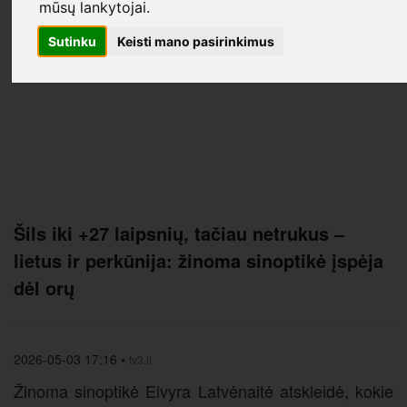
mūsų lankytojai.
Sutinku
Keisti mano pasirinkimus
Šils iki +27 laipsnių, tačiau netrukus –
lietus ir perkūnija: žinoma sinoptikė įspėja
dėl orų
2026-05-03 17:16
•
tv3.lt
Žinoma sinoptikė Elvyra Latvėnaitė atskleidė, kokie