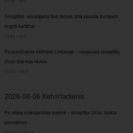
03:59
•
ve.lt
Sinoptikė: savaitgalis bus ramus, kitą savaitę trumpam
sugrįš karščiai
03:54
•
lrt.lt
Po praūžusios stichijos Lietuvoje – naujausia sinoptikų
žinia: štai kas laukia
03:40
•
tv3.lt
2026-08-06 Ketvirtadienis
Po viską niokojančios audros – sinoptiko žinia: laukia
permainos
21:35
•
15min.lt