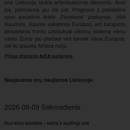
orai Lietuvoje laukia artimiausiomis dienomis. Anot
jos, permainos jau čia pat. Prognoze ji pasidalino
savo socialinio tinklo „Facebook“ paskyroje. „Virš
šiaurinės, šiaurės vakarinės Europos, ant banguoto
atmosferos fronto užsisukusi ciklonų sistema vienu
vardu Zuhal jau plečiasi virš beveik visos Europos,
net iki šiaurės Afrikos nutįs.
Pilnas straipsnis
tv3.lt
svetainėje.
Naujausios orų naujienos Lietuvoje:
2026-08-09 Sekmadienis
Nuo kitos savaitės – kaitra ir audringi orai