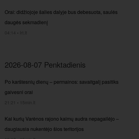
Orai: didžiojoje šalies dalyje bus debesuota, saulės
daugės sekmadienį
04:14
•
lrt.lt
2026-08-07 Penktadienis
Po karštesnių dienų – permainos: savaitgalį pasitiks
gaivesni orai
21:21
•
15min.lt
Kai kurių Varėnos rajono kaimų audra nepagailėjo –
daugiausia nukentėjo šios teritorijos