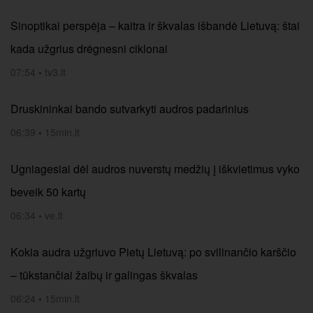
Sinoptikai perspėja – kaitra ir škvalas išbandė Lietuvą: štai
kada užgrius drėgnesni ciklonai
07:54
•
tv3.lt
Druskininkai bando sutvarkyti audros padarinius
06:39
•
15min.lt
Ugniagesiai dėl audros nuverstų medžių į iškvietimus vyko
beveik 50 kartų
06:34
•
ve.lt
Kokia audra užgriuvo Pietų Lietuvą: po svilinančio karščio
– tūkstančiai žaibų ir galingas škvalas
06:24
•
15min.lt