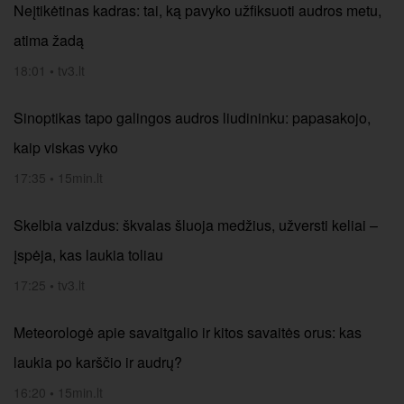
Neįtikėtinas kadras: tai, ką pavyko užfiksuoti audros metu,
atima žadą
18:01
•
tv3.lt
Sinoptikas tapo galingos audros liudininku: papasakojo,
kaip viskas vyko
17:35
•
15min.lt
Skelbia vaizdus: škvalas šluoja medžius, užversti keliai –
įspėja, kas laukia toliau
17:25
•
tv3.lt
Meteorologė apie savaitgalio ir kitos savaitės orus: kas
laukia po karščio ir audrų?
16:20
•
15min.lt