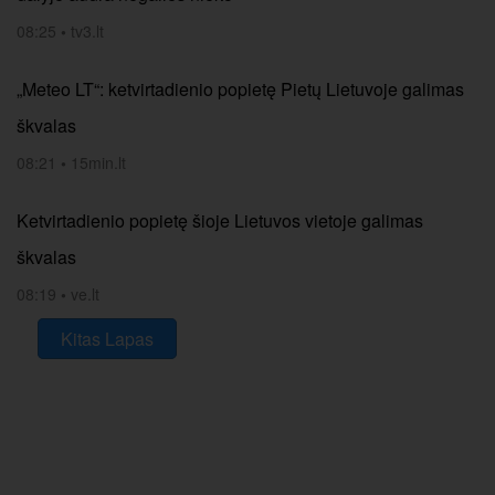
08:25
•
tv3.lt
„Meteo LT“: ketvirtadienio popietę Pietų Lietuvoje galimas
škvalas
08:21
•
15min.lt
Ketvirtadienio popietę šioje Lietuvos vietoje galimas
škvalas
08:19
•
ve.lt
Kitas Lapas