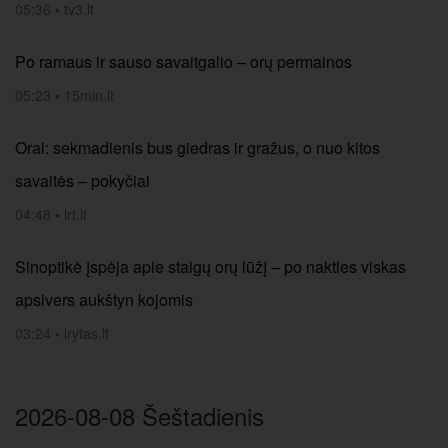
05:36
•
tv3.lt
Po ramaus ir sauso savaitgalio – orų permainos
05:23
•
15min.lt
Orai: sekmadienis bus giedras ir gražus, o nuo kitos
savaitės – pokyčiai
04:48
•
lrt.lt
Sinoptikė įspėja apie staigų orų lūžį – po nakties viskas
apsivers aukštyn kojomis
03:24
•
lrytas.lt
2026-08-08 Šeštadienis