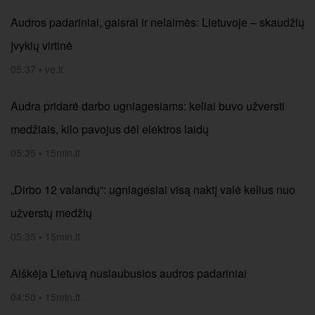
Audros padariniai, gaisrai ir nelaimės: Lietuvoje – skaudžių
įvykių virtinė
05:37
•
ve.lt
Audra pridarė darbo ugniagesiams: keliai buvo užversti
medžiais, kilo pavojus dėl elektros laidų
05:35
•
15min.lt
„Dirbo 12 valandų“: ugniagesiai visą naktį valė kelius nuo
užverstų medžių
05:35
•
15min.lt
Aiškėja Lietuvą nusiaubusios audros padariniai
04:50
•
15min.lt