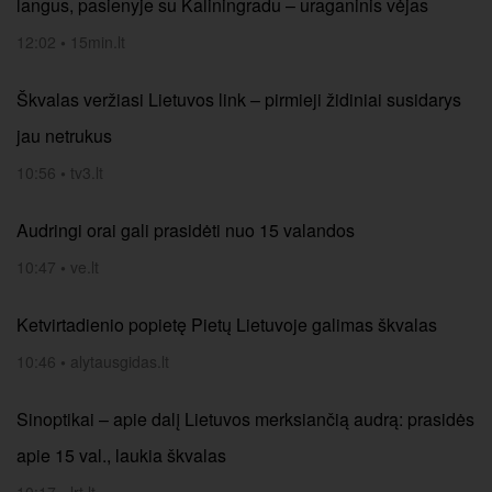
langus, pasienyje su Kaliningradu – uraganinis vėjas
12:02
•
15min.lt
Škvalas veržiasi Lietuvos link – pirmieji židiniai susidarys
jau netrukus
10:56
•
tv3.lt
Audringi orai gali prasidėti nuo 15 valandos
10:47
•
ve.lt
Ketvirtadienio popietę Pietų Lietuvoje galimas škvalas
10:46
•
alytausgidas.lt
Sinoptikai – apie dalį Lietuvos merksiančią audrą: prasidės
apie 15 val., laukia škvalas