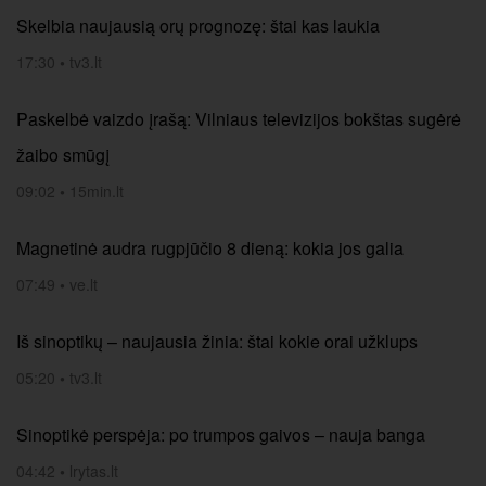
Skelbia naujausią orų prognozę: štai kas laukia
17:30
•
tv3.lt
Paskelbė vaizdo įrašą: Vilniaus televizijos bokštas sugėrė
žaibo smūgį
09:02
•
15min.lt
Magnetinė audra rugpjūčio 8 dieną: kokia jos galia
07:49
•
ve.lt
Iš sinoptikų – naujausia žinia: štai kokie orai užklups
05:20
•
tv3.lt
Sinoptikė perspėja: po trumpos gaivos – nauja banga
04:42
•
lrytas.lt