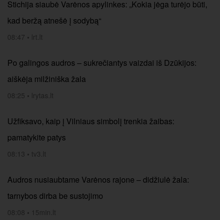
Stichija siaubė Varėnos apylinkes: „Kokia jėga turėjo būti,
kad beržą atnešė į sodybą“
08:47
•
lrt.lt
Po galingos audros – sukrečiantys vaizdai iš Dzūkijos:
aiškėja milžiniška žala
08:25
•
lrytas.lt
Užfiksavo, kaip į Vilniaus simbolį trenkia žaibas:
pamatykite patys
08:13
•
tv3.lt
Audros nusiaubtame Varėnos rajone – didžiulė žala:
tarnybos dirba be sustojimo
08:08
•
15min.lt