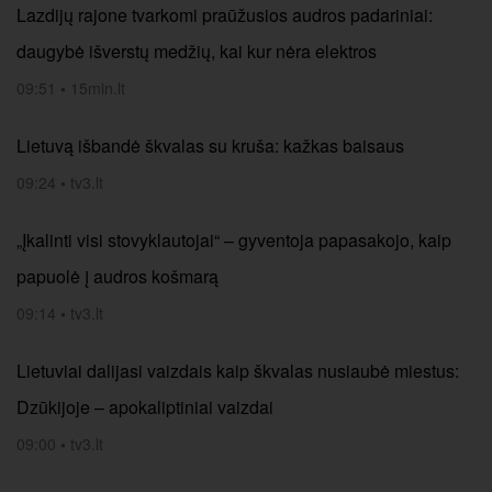
Lazdijų rajone tvarkomi praūžusios audros padariniai:
daugybė išverstų medžių, kai kur nėra elektros
09:51
•
15min.lt
Lietuvą išbandė škvalas su kruša: kažkas baisaus
09:24
•
tv3.lt
„Įkalinti visi stovyklautojai“ – gyventoja papasakojo, kaip
papuolė į audros košmarą
09:14
•
tv3.lt
Lietuviai dalijasi vaizdais kaip škvalas nusiaubė miestus:
Dzūkijoje – apokaliptiniai vaizdai
09:00
•
tv3.lt