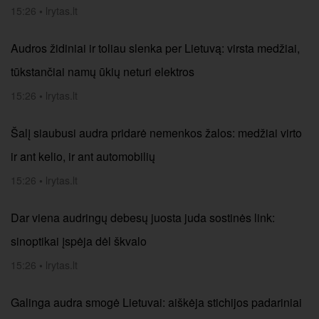
15:26
•
lrytas.lt
Audros židiniai ir toliau slenka per Lietuvą: virsta medžiai,
tūkstančiai namų ūkių neturi elektros
15:26
•
lrytas.lt
Šalį siaubusi audra pridarė nemenkos žalos: medžiai virto
ir ant kelio, ir ant automobilių
15:26
•
lrytas.lt
Dar viena audringų debesų juosta juda sostinės link:
sinoptikai įspėja dėl škvalo
15:26
•
lrytas.lt
Galinga audra smogė Lietuvai: aiškėja stichijos padariniai