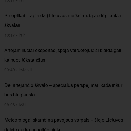
10:17
•
lrt.lt
Sinoptikai – apie dalį Lietuvos merksiančią audrą: laukia
škvalas
10:17
•
lrt.lt
Artėjant liūčiai ekspertas įspėja vairuotojus: ši klaida gali
kainuoti tūkstančius
09:49
•
lrytas.lt
Dėl artėjančio škvalo – specialūs perspėjimai: kada ir kur
bus blogiausia
09:03
•
tv3.lt
Meteorologai skambina pavojaus varpais – šioje Lietuvos
dalyje audra negailės nieko