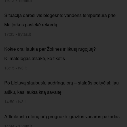
19:12
•
15min.lt
Situacija darosi vis blogesnė: vandens temperatūra prie
Maljorkos pasiekė rekordą
17:35
•
lrytas.lt
Kokie orai laukia per Žolines ir likusį rugpjūtį?
Klimatologas atsakė, ko tikėtis
16:15
•
tv3.lt
Po Lietuvą siaubusių audringų orų – staigūs pokyčiai: jau
aišku, kas laukia kitą savaitę
14:50
•
tv3.lt
Artimiausių dienų orų prognozė: gražios vasaros pažadas
14:44
•
15min.lt