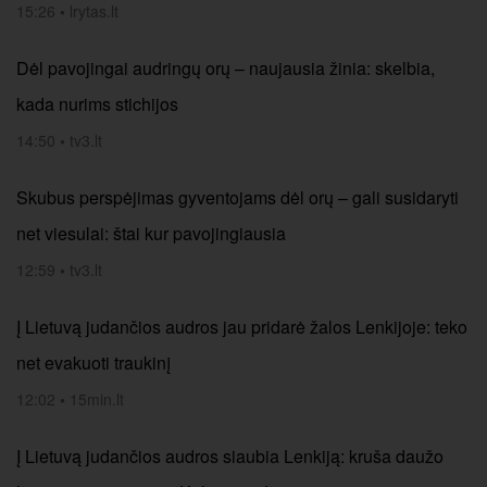
15:26
•
lrytas.lt
Dėl pavojingai audringų orų – naujausia žinia: skelbia,
kada nurims stichijos
14:50
•
tv3.lt
Skubus perspėjimas gyventojams dėl orų – gali susidaryti
net viesulai: štai kur pavojingiausia
12:59
•
tv3.lt
Į Lietuvą judančios audros jau pridarė žalos Lenkijoje: teko
net evakuoti traukinį
12:02
•
15min.lt
Į Lietuvą judančios audros siaubia Lenkiją: kruša daužo