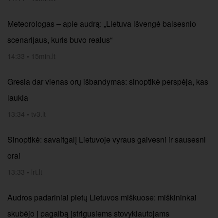
Meteorologas – apie audrą: „Lietuva išvengė baisesnio
scenarijaus, kuris buvo realus“
14:33
•
15min.lt
Gresia dar vienas orų išbandymas: sinoptikė perspėja, kas
laukia
13:34
•
tv3.lt
Sinoptikė: savaitgalį Lietuvoje vyraus gaivesni ir sausesni
orai
13:33
•
lrt.lt
Audros padariniai pietų Lietuvos miškuose: miškininkai
skubėjo į pagalbą įstrigusiems stovyklautojams