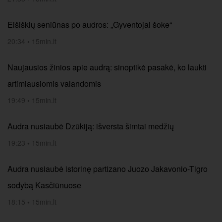
Eišiškių seniūnas po audros: „Gyventojai šoke“
20:34
•
15min.lt
Naujausios žinios apie audrą: sinoptikė pasakė, ko laukti
artimiausiomis valandomis
19:49
•
15min.lt
Audra nusiaubė Dzūkiją: išversta šimtai medžių
19:23
•
15min.lt
Audra nusiaubė istorinę partizano Juozo Jakavonio-Tigro
sodybą Kasčiūnuose
18:15
•
15min.lt