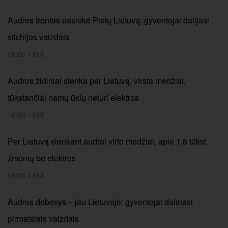
Audros frontas pasiekė Pietų Lietuvą: gyventojai dalijasi
stichijos vaizdais
16:00
•
lrt.lt
Audros židiniai slenka per Lietuvą, virsta medžiai,
tūkstančiai namų ūkių neturi elektros
16:00
•
lrt.lt
Per Lietuvą slenkant audrai virto medžiai, apie 1,8 tūkst.
žmonių be elektros
16:00
•
lrt.lt
Audros debesys – jau Lietuvoje: gyventojai dalinasi
pirmaisiais vaizdais