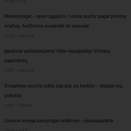
15:42
•
lrt.lt
Meteorologai – apie rugpjūčio 1-osios audrą: pagal pirminę
analizę, Avižienius nusiaubė ne viesulas
15:29
•
15min.lt
Įspėjimai poilsiautojams: liūtis nepagailėjo Vilniaus
paplūdimių
14:57
•
15min.lt
Sinoptikas siunčia aiškų signalą: po karščio – staigūs orų
pokyčiai
14:07
•
lrytas.lt
Lietuvai smogs pavojingas reiškinys – pasisaugokite
14:02
•
tv3.lt