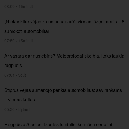
08:09
•
15min.lt
„Niekur kitur vėjas žalos nepadarė“: vienas lūžęs medis – 5
suniokoti automobiliai
07:50
•
15min.lt
Ar vasara dar nustebins? Meteorologai skelbia, koks laukia
rugpjūtis
07:01
•
ve.lt
Stiprus vėjas sumaitojo penkis automobilius: savininkams
– vienas kelias
05:30
•
lrytas.lt
Rugpjūčio 5-osios liaudies išmintis: ko mūsų senoliai