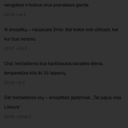
vengdavo ir kokius orus pranašavo gamta
04:03
•
ve.lt
Iš sinoptikų – naujausia žinia: štai kokie orai užklups, kai
kur bus neramu
03:57
•
tv3.lt
Orai: trečiadienis bus karščiausia savaitės diena,
temperatūra kils iki 33 laipsnių
03:43
•
lrt.lt
Dėl trečiadienio orų – sinoptikės įspėjimas: „Tai pajus visa
Lietuva“
03:00
•
lrytas.lt