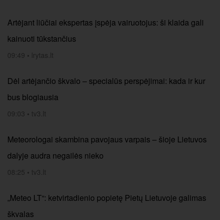
Artėjant liūčiai ekspertas įspėja vairuotojus: ši klaida gali
kainuoti tūkstančius
09:49
•
lrytas.lt
Dėl artėjančio škvalo – specialūs perspėjimai: kada ir kur
bus blogiausia
09:03
•
tv3.lt
Meteorologai skambina pavojaus varpais – šioje Lietuvos
dalyje audra negailės nieko
08:25
•
tv3.lt
„Meteo LT“: ketvirtadienio popietę Pietų Lietuvoje galimas
škvalas