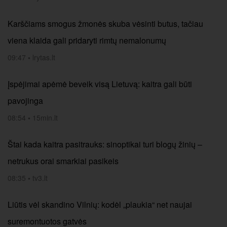
Karščiams smogus žmonės skuba vėsinti butus, tačiau
viena klaida gali pridaryti rimtų nemalonumų
09:47
•
lrytas.lt
Įspėjimai apėmė beveik visą Lietuvą: kaitra gali būti
pavojinga
08:54
•
15min.lt
Štai kada kaitra pasitrauks: sinoptikai turi blogų žinių –
netrukus orai smarkiai pasikeis
08:35
•
tv3.lt
Liūtis vėl skandino Vilnių: kodėl „plaukia“ net naujai
suremontuotos gatvės