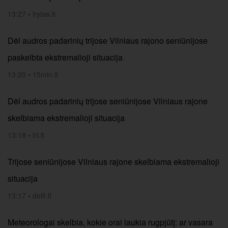
13:27
•
lrytas.lt
Dėl audros padarinių trijose Vilniaus rajono seniūnijose
paskelbta ekstremalioji situacija
13:20
•
15min.lt
Dėl audros padarinių trijose seniūnijose Vilniaus rajone
skelbiama ekstremalioji situacija
13:18
•
lrt.lt
Trijose seniūnijose Vilniaus rajone skelbiama ekstremalioji
situacija
13:17
•
delfi.lt
Meteorologai skelbia, kokie orai laukia rugpjūtį: ar vasara