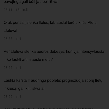
pavojinga gali būti jau po 15 val.
05:11
•
15min.lt
Orai: per šalį slenka lietus, labiausiai turėtų kliūti Pietų
Lietuvai
03:55
•
lrt.lt
Per Lietuvą slenka audros debesys: kur lyja intensyviausiai
ir ko laukti artimiausiu metu?
03:55
•
lrt.lt
Laukia karšta ir audringa popietė: prognozuoja stiprų lietų
ir krušą, gali kilti škvalai
03:55
•
lrt.lt