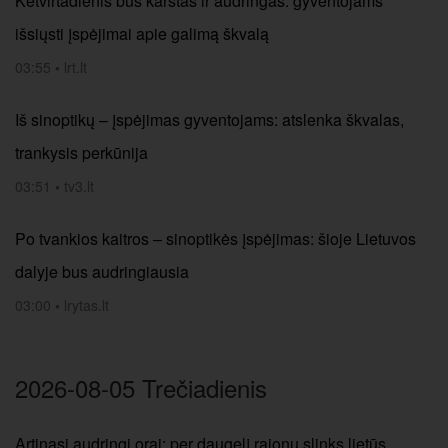
Ketvirtadienis bus karštas ir audringas: gyventojams
išsiųsti įspėjimai apie galimą škvalą
03:55
•
lrt.lt
Iš sinoptikų – įspėjimas gyventojams: atslenka škvalas,
trankysis perkūnija
03:51
•
tv3.lt
Po tvankios kaitros – sinoptikės įspėjimas: šioje Lietuvos
dalyje bus audringiausia
03:00
•
lrytas.lt
2026-08-05 Trečiadienis
Artinasi audringi orai: per daugelį rajonų slinks lietūs,