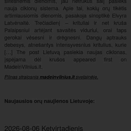
šiltesnėmis dienomis, jau netrukus šalį pasieks
nauja ciklonų sistema. Apie tai, kokių orų tikėtis
artimiausiomis dienomis, pasakoja sinoptikė Elvyra
Latvėnaitė. Trečiadienį – krituliai ir net kruša
Palaipsniui artėjant savaitės viduriui, orai taps
gerokai vėsesni ir drėgnesni. Dangų aptrauks
debesys, atnešantys intensyvesnius kritulius, kurie
[…] The post Lietuvą pasiekia naujas ciklonas,
įspėjama dėl krušos appeared first on
MadeinVilnius.lt.
Pilnas straipsnis
madeinvilnius.lt
svetainėje.
Naujausios orų naujienos Lietuvoje:
2026-08-06 Ketvirtadienis