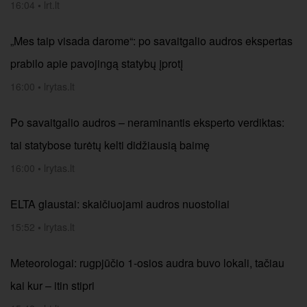
16:04
•
lrt.lt
„Mes taip visada darome“: po savaitgalio audros ekspertas
prabilo apie pavojingą statybų įprotį
16:00
•
lrytas.lt
Po savaitgalio audros – neraminantis eksperto verdiktas:
tai statybose turėtų kelti didžiausią baimę
16:00
•
lrytas.lt
ELTA glaustai: skaičiuojami audros nuostoliai
15:52
•
lrytas.lt
Meteorologai: rugpjūčio 1-osios audra buvo lokali, tačiau
kai kur – itin stipri