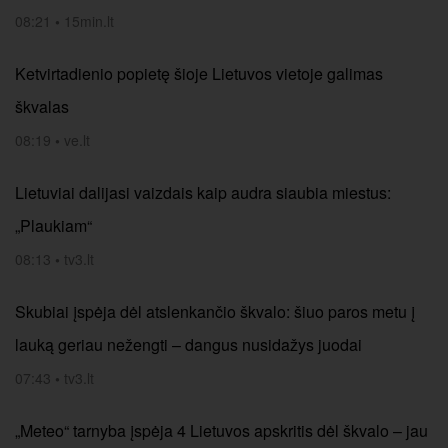
08:21
•
15min.lt
Ketvirtadienio popietę šioje Lietuvos vietoje galimas
škvalas
08:19
•
ve.lt
Lietuviai dalijasi vaizdais kaip audra siaubia miestus:
„Plaukiam“
08:13
•
tv3.lt
Skubiai įspėja dėl atslenkančio škvalo: šiuo paros metu į
lauką geriau nežengti – dangus nusidažys juodai
07:43
•
tv3.lt
„Meteo“ tarnyba įspėja 4 Lietuvos apskritis dėl škvalo – jau