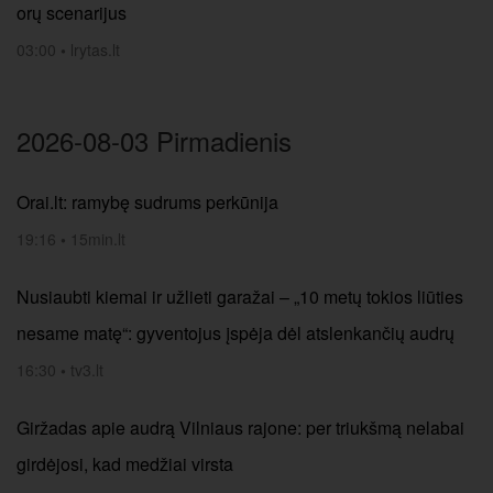
orų scenarijus
03:00
•
lrytas.lt
2026-08-03 Pirmadienis
Orai.lt: ramybę sudrums perkūnija
19:16
•
15min.lt
Nusiaubti kiemai ir užlieti garažai – „10 metų tokios liūties
nesame matę“: gyventojus įspėja dėl atslenkančių audrų
16:30
•
tv3.lt
Giržadas apie audrą Vilniaus rajone: per triukšmą nelabai
girdėjosi, kad medžiai virsta