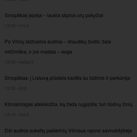
Sinoptikas įspėja – laukia stiprūs orų pokyčiai
13:39
•
tv3.lt
Po Vilnių talžiusios audros – draudikų žodis: žala
milžiniška, o jos mastas – auga
13:39
•
lrytas.lt
Sinoptikas: į Lietuvą plūstels karštis su liūtimis ir perkūnija
13:33
•
lrt.lt
Klimatologas atskleidžia, ką žada rugpjūtis: turi liūdnų žinių
13:19
•
tv3.lt
Dėl audros sukeltų padarinių Vilniaus rajono savivaldybėje