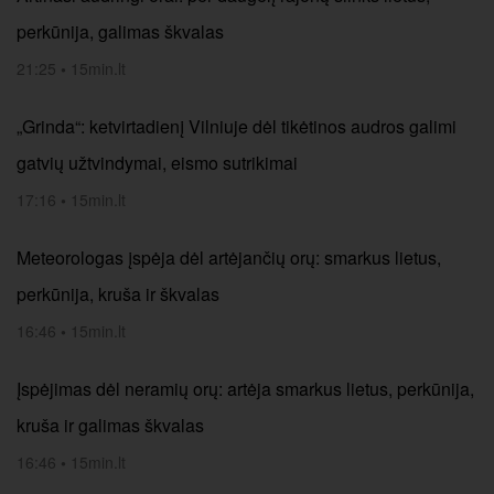
perkūnija, galimas škvalas
21:25
•
15min.lt
„Grinda“: ketvirtadienį Vilniuje dėl tikėtinos audros galimi
gatvių užtvindymai, eismo sutrikimai
17:16
•
15min.lt
Meteorologas įspėja dėl artėjančių orų: smarkus lietus,
perkūnija, kruša ir škvalas
16:46
•
15min.lt
Įspėjimas dėl neramių orų: artėja smarkus lietus, perkūnija,
kruša ir galimas škvalas
16:46
•
15min.lt