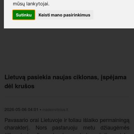
mūsų lankytojai.
Sutinku
Keisti mano pasirinkimus
Lietuvą pasiekia naujas ciklonas, įspėjama
dėl krušos
2026-05-06 04:01
•
madeinvilnius.lt
Pavasario orai Lietuvoje ir toliau išlaiko permainingą
charakterį. Nors pastaruoju metu džiaugėmės