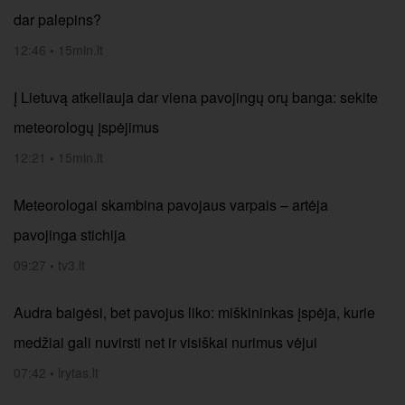
dar palepins?
12:46
•
15min.lt
Į Lietuvą atkeliauja dar viena pavojingų orų banga: sekite
meteorologų įspėjimus
12:21
•
15min.lt
Meteorologai skambina pavojaus varpais – artėja
pavojinga stichija
09:27
•
tv3.lt
Audra baigėsi, bet pavojus liko: miškininkas įspėja, kurie
medžiai gali nuvirsti net ir visiškai nurimus vėjui
07:42
•
lrytas.lt