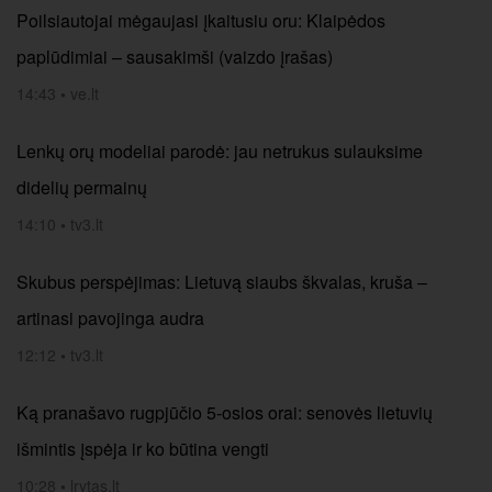
Poilsiautojai mėgaujasi įkaitusiu oru: Klaipėdos
paplūdimiai – sausakimši (vaizdo įrašas)
14:43
•
ve.lt
Lenkų orų modeliai parodė: jau netrukus sulauksime
didelių permainų
14:10
•
tv3.lt
Skubus perspėjimas: Lietuvą siaubs škvalas, kruša –
artinasi pavojinga audra
12:12
•
tv3.lt
Ką pranašavo rugpjūčio 5-osios orai: senovės lietuvių
išmintis įspėja ir ko būtina vengti
10:28
•
lrytas.lt