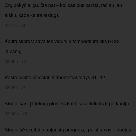
Orų pokyčiai jau čia pat – kol kas bus karšta, tačiau jau
aišku, kada kaitra atslūgs
07:17
•
tv3.lt
Kaitra stiprės: savaitės viduryje temperatūra kils iki 32
laipsnių
03:50
•
lrt.lt
Pasiruoškite karščiui: termometrai rodys 31–32
03:26
•
tv3.lt
Sinoptikas: į Lietuvą plūstels karštis su liūtimis ir perkūnija
03:08
•
ve.lt
Sinoptikė skelbia naujausią prognozę: po šilumos – naujas