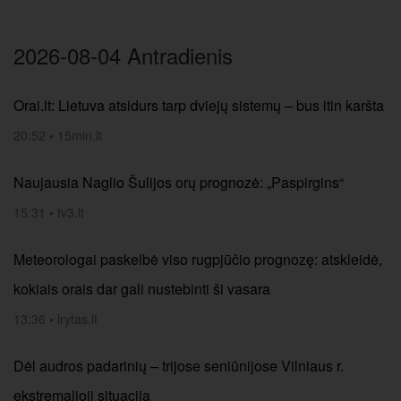
2026-08-04 Antradienis
Orai.lt: Lietuva atsidurs tarp dviejų sistemų – bus itin karšta
20:52
•
15min.lt
Naujausia Naglio Šulijos orų prognozė: „Paspirgins“
15:31
•
tv3.lt
Meteorologai paskelbė viso rugpjūčio prognozę: atskleidė,
kokiais orais dar gali nustebinti ši vasara
13:36
•
lrytas.lt
Dėl audros padarinių – trijose seniūnijose Vilniaus r.
ekstremalioji situacija