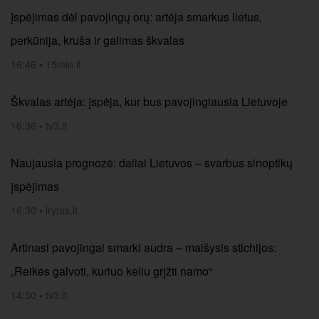
Įspėjimas dėl pavojingų orų: artėja smarkus lietus,
perkūnija, kruša ir galimas škvalas
16:46
•
15min.lt
Škvalas artėja: įspėja, kur bus pavojingiausia Lietuvoje
16:36
•
tv3.lt
Naujausia prognozė: daliai Lietuvos – svarbus sinoptikų
įspėjimas
16:30
•
lrytas.lt
Artinasi pavojingai smarki audra – maišysis stichijos:
„Reikės galvoti, kuriuo keliu grįžti namo“
14:50
•
tv3.lt