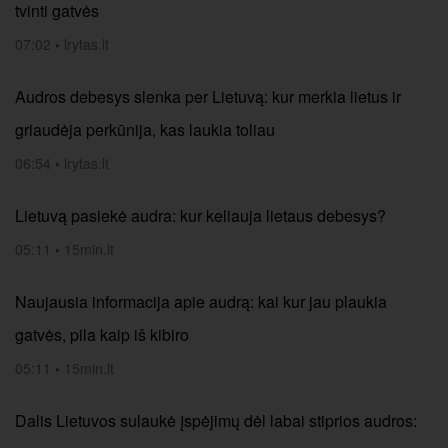
tvinti gatvės
07:02
•
lrytas.lt
Audros debesys slenka per Lietuvą: kur merkia lietus ir
griaudėja perkūnija, kas laukia toliau
06:54
•
lrytas.lt
Lietuvą pasiekė audra: kur keliauja lietaus debesys?
05:11
•
15min.lt
Naujausia informacija apie audrą: kai kur jau plaukia
gatvės, pila kaip iš kibiro
05:11
•
15min.lt
Dalis Lietuvos sulaukė įspėjimų dėl labai stiprios audros: