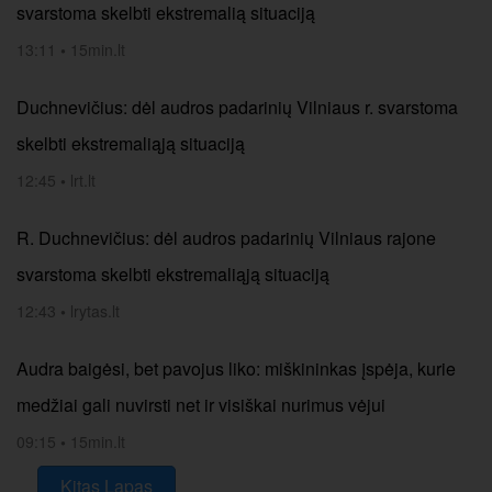
svarstoma skelbti ekstremalią situaciją
13:11
•
15min.lt
Duchnevičius: dėl audros padarinių Vilniaus r. svarstoma
skelbti ekstremaliąją situaciją
12:45
•
lrt.lt
R. Duchnevičius: dėl audros padarinių Vilniaus rajone
svarstoma skelbti ekstremaliąją situaciją
12:43
•
lrytas.lt
Audra baigėsi, bet pavojus liko: miškininkas įspėja, kurie
medžiai gali nuvirsti net ir visiškai nurimus vėjui
09:15
•
15min.lt
Kitas Lapas