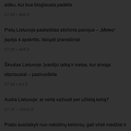
aišku, kur bus blogiausia padėtis
07:39
•
delfi.lt
Pietų Lietuvoje paskelbtas stichinis pavojus – „Meteo“
įspėja 4 apskritis, išsiųsti pranešimai
07:39
•
delfi.lt
Škvalas Lietuvoje. Įvardijo laiką ir vietas, kur smogs
stipriausiai – pasiruoškite
07:34
•
tv3.lt
Audra Lietuvoje: ar verta važiuoti per užlietą kelią?
07:15
•
15min.lt
Prašo susilaikyti nuo nebūtinų kelionių: gali virsti medžiai ir