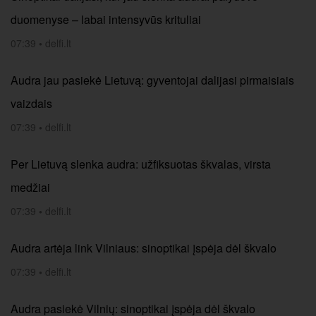
duomenyse – labai intensyvūs krituliai
07:39
•
delfi.lt
Audra jau pasiekė Lietuvą: gyventojai dalijasi pirmaisiais
vaizdais
07:39
•
delfi.lt
Per Lietuvą slenka audra: užfiksuotas škvalas, virsta
medžiai
07:39
•
delfi.lt
Audra artėja link Vilniaus: sinoptikai įspėja dėl škvalo
07:39
•
delfi.lt
Audra pasiekė Vilnių: sinoptikai įspėja dėl škvalo