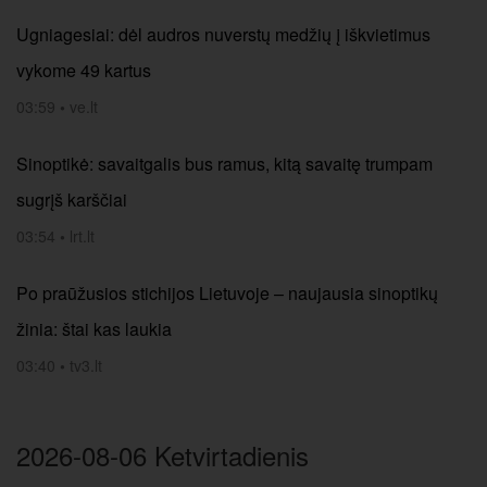
Ugniagesiai: dėl audros nuverstų medžių į iškvietimus
vykome 49 kartus
03:59
•
ve.lt
Sinoptikė: savaitgalis bus ramus, kitą savaitę trumpam
sugrįš karščiai
03:54
•
lrt.lt
Po praūžusios stichijos Lietuvoje – naujausia sinoptikų
žinia: štai kas laukia
03:40
•
tv3.lt
2026-08-06 Ketvirtadienis