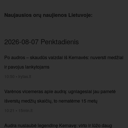
Naujausios orų naujienos Lietuvoje:
2026-08-07 Penktadienis
Po audros – skaudūs vaizdai iš Kernavės: nuversti medžiai
ir pavojus lankytojams
10:50
•
lrytas.lt
Varėnos vicemeras apie audrą: ugniagesiai jau pametė
išverstų medžių skaičių, to nematėme 15 metų
10:21
•
15min.lt
Audra nusiaubė legendinę Kernavę: virto ir lūžo daug