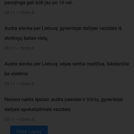
pavojinga gali būti jau po 15 val.
05:11
•
15min.lt
Audra slenka per Lietuvą: gyventojai dalijasi vaizdais iš
skirtingų šalies vietų
05:11
•
15min.lt
Audra slenka per Lietuvą: vėjas verčia medžius, tūkstančiai
be elektros
05:11
•
15min.lt
Nerami naktis tęsiasi: audra pasiekė ir Vilnių, gyventojai
dalijasi apokaliptiniais vaizdais
05:11
•
15min.lt
Kitas Lapas