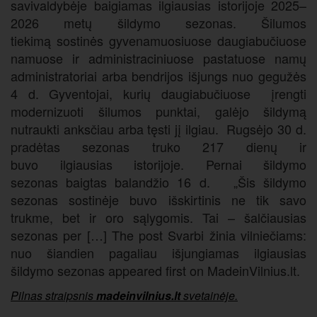
savivaldybėje baigiamas ilgiausias istorijoje 2025–
2026 metų šildymo sezonas. Šilumos
tiekimą sostinės gyvenamuosiuose daugiabučiuose
namuose ir administraciniuose pastatuose namų
administratoriai arba bendrijos išjungs nuo gegužės
4 d. Gyventojai, kurių daugiabučiuose įrengti
modernizuoti šilumos punktai, galėjo šildymą
nutraukti anksčiau arba tęsti jį ilgiau. Rugsėjo 30 d.
pradėtas sezonas truko 217 dienų ir
buvo ilgiausias istorijoje. Pernai šildymo
sezonas baigtas balandžio 16 d. „Šis šildymo
sezonas sostinėje buvo išskirtinis ne tik savo
trukme, bet ir oro sąlygomis. Tai – šalčiausias
sezonas per […] The post Svarbi žinia vilniečiams:
nuo šiandien pagaliau išjungiamas ilgiausias
šildymo sezonas appeared first on MadeinVilnius.lt.
Pilnas straipsnis
madeinvilnius.lt
svetainėje.