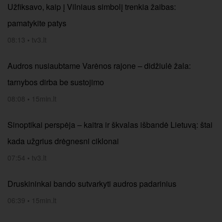
Užfiksavo, kaip į Vilniaus simbolį trenkia žaibas:
pamatykite patys
08:13
•
tv3.lt
Audros nusiaubtame Varėnos rajone – didžiulė žala:
tarnybos dirba be sustojimo
08:08
•
15min.lt
Sinoptikai perspėja – kaitra ir škvalas išbandė Lietuvą: štai
kada užgrius drėgnesni ciklonai
07:54
•
tv3.lt
Druskininkai bando sutvarkyti audros padarinius
06:39
•
15min.lt