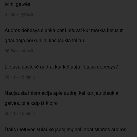
tvinti gatvės
07:02
•
lrytas.lt
Audros debesys slenka per Lietuvą: kur merkia lietus ir
griaudėja perkūnija, kas laukia toliau
06:54
•
lrytas.lt
Lietuvą pasiekė audra: kur keliauja lietaus debesys?
05:11
•
15min.lt
Naujausia informacija apie audrą: kai kur jau plaukia
gatvės, pila kaip iš kibiro
05:11
•
15min.lt
Dalis Lietuvos sulaukė įspėjimų dėl labai stiprios audros: