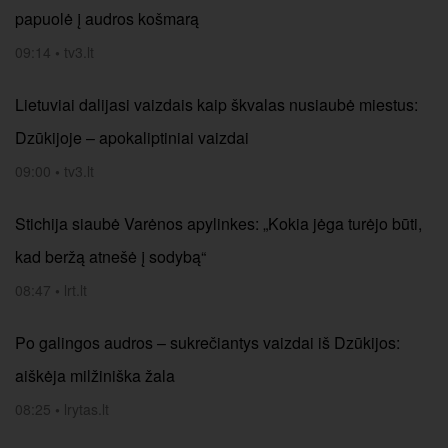
papuolė į audros košmarą
09:14
•
tv3.lt
Lietuviai dalijasi vaizdais kaip škvalas nusiaubė miestus:
Dzūkijoje – apokaliptiniai vaizdai
09:00
•
tv3.lt
Stichija siaubė Varėnos apylinkes: „Kokia jėga turėjo būti,
kad beržą atnešė į sodybą“
08:47
•
lrt.lt
Po galingos audros – sukrečiantys vaizdai iš Dzūkijos:
aiškėja milžiniška žala
08:25
•
lrytas.lt