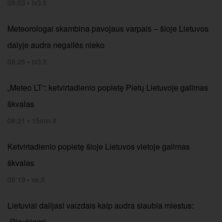
09:03
•
tv3.lt
Meteorologai skambina pavojaus varpais – šioje Lietuvos
dalyje audra negailės nieko
08:25
•
tv3.lt
„Meteo LT“: ketvirtadienio popietę Pietų Lietuvoje galimas
škvalas
08:21
•
15min.lt
Ketvirtadienio popietę šioje Lietuvos vietoje galimas
škvalas
08:19
•
ve.lt
Lietuviai dalijasi vaizdais kaip audra siaubia miestus:
„Plaukiam“