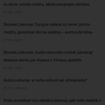
su žeme: privirto medžių, šėlsta pavojingos stichijos
07:34
•
tv3.lt
Škvalas Lietuvoje. Dangus maišosi su žeme: privirto
medžių, gyventojai liko be elektros – audra juda toliau
07:34
•
tv3.lt
Škvalas Lietuvoje. Audra nesiruošia nurimti: pavojingi
debesys slenka per Alytaus ir Vilniaus apskritis
07:34
•
tv3.lt
Audra Lietuvoje: ar verta važiuoti per užlietą kelią?
07:15
•
15min.lt
Prašo susilaikyti nuo nebūtinų kelionių: gali virsti medžiai ir