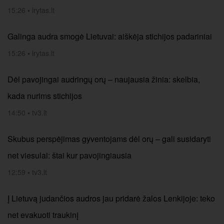
15:26
•
lrytas.lt
Galinga audra smogė Lietuvai: aiškėja stichijos padariniai
15:26
•
lrytas.lt
Dėl pavojingai audringų orų – naujausia žinia: skelbia,
kada nurims stichijos
14:50
•
tv3.lt
Skubus perspėjimas gyventojams dėl orų – gali susidaryti
net viesulai: štai kur pavojingiausia
12:59
•
tv3.lt
Į Lietuvą judančios audros jau pridarė žalos Lenkijoje: teko
net evakuoti traukinį