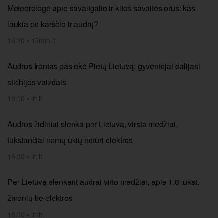
Meteorologė apie savaitgalio ir kitos savaitės orus: kas
laukia po karščio ir audrų?
16:20
•
15min.lt
Audros frontas pasiekė Pietų Lietuvą: gyventojai dalijasi
stichijos vaizdais
16:00
•
lrt.lt
Audros židiniai slenka per Lietuvą, virsta medžiai,
tūkstančiai namų ūkių neturi elektros
16:00
•
lrt.lt
Per Lietuvą slenkant audrai virto medžiai, apie 1,8 tūkst.
žmonių be elektros
16:00
•
lrt.lt