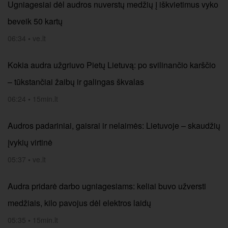
Ugniagesiai dėl audros nuverstų medžių į iškvietimus vyko
beveik 50 kartų
06:34
•
ve.lt
Kokia audra užgriuvo Pietų Lietuvą: po svilinančio karščio
– tūkstančiai žaibų ir galingas škvalas
06:24
•
15min.lt
Audros padariniai, gaisrai ir nelaimės: Lietuvoje – skaudžių
įvykių virtinė
05:37
•
ve.lt
Audra pridarė darbo ugniagesiams: keliai buvo užversti
medžiais, kilo pavojus dėl elektros laidų
05:35
•
15min.lt