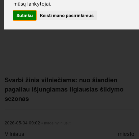
mūsų lankytojai.
Sutinku
Keisti mano pasirinkimus
Svarbi žinia vilniečiams: nuo šiandien
pagaliau išjungiamas ilgiausias šildymo
sezonas
2026-05-04 09:02
•
madeinvilnius.lt
Vilniaus miesto