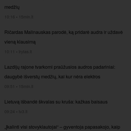
medžių
10:16
•
15min.lt
Ričardas Malinauskas parodė, ką pridarė audra ir uždavė
vieną klausimą
10:11
•
lrytas.lt
Lazdijų rajone tvarkomi praūžusios audros padariniai:
daugybė išverstų medžių, kai kur nėra elektros
09:51
•
15min.lt
Lietuvą išbandė škvalas su kruša: kažkas baisaus
09:24
•
tv3.lt
„Įkalinti visi stovyklautojai“ – gyventoja papasakojo, kaip