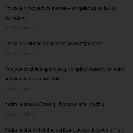
Po viską niokojančios audros – sinoptiko žinia: laukia
permainos
21:35
•
15min.lt
Eišiškių seniūnas po audros: „Gyventojai šoke“
20:34
•
15min.lt
Naujausios žinios apie audrą: sinoptikė pasakė, ko laukti
artimiausiomis valandomis
19:49
•
15min.lt
Audra nusiaubė Dzūkiją: išversta šimtai medžių
19:23
•
15min.lt
Audra nusiaubė istorinę partizano Juozo Jakavonio-Tigro