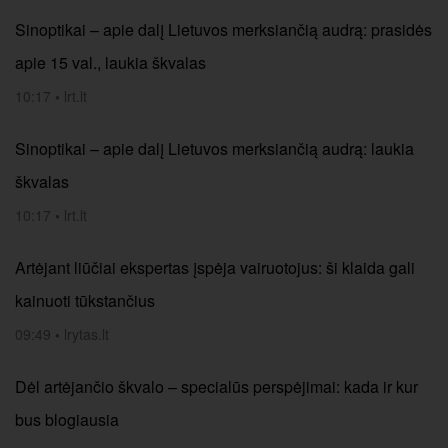
Sinoptikai – apie dalį Lietuvos merksiančią audrą: prasidės
apie 15 val., laukia škvalas
10:17
•
lrt.lt
Sinoptikai – apie dalį Lietuvos merksiančią audrą: laukia
škvalas
10:17
•
lrt.lt
Artėjant liūčiai ekspertas įspėja vairuotojus: ši klaida gali
kainuoti tūkstančius
09:49
•
lrytas.lt
Dėl artėjančio škvalo – specialūs perspėjimai: kada ir kur
bus blogiausia