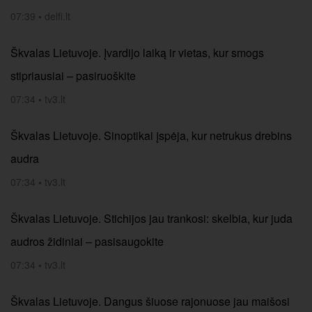
07:39
•
delfi.lt
Škvalas Lietuvoje. Įvardijo laiką ir vietas, kur smogs
stipriausiai – pasiruoškite
07:34
•
tv3.lt
Škvalas Lietuvoje. Sinoptikai įspėja, kur netrukus drebins
audra
07:34
•
tv3.lt
Škvalas Lietuvoje. Stichijos jau trankosi: skelbia, kur juda
audros židiniai – pasisaugokite
07:34
•
tv3.lt
Škvalas Lietuvoje. Dangus šiuose rajonuose jau maišosi