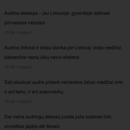
Audros debesys – jau Lietuvoje: gyventojai dalinasi
pirmaisiais vaizdais
15:26
•
lrytas.lt
Audros židiniai ir toliau slenka per Lietuvą: virsta medžiai,
tūkstančiai namų ūkių neturi elektros
15:26
•
lrytas.lt
Šalį siaubusi audra pridarė nemenkos žalos: medžiai virto
ir ant kelio, ir ant automobilių
15:26
•
lrytas.lt
Dar viena audringų debesų juosta juda sostinės link:
sinoptikai įspėja dėl škvalo