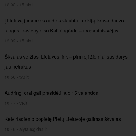
12:02
•
15min.lt
Į Lietuvą judančios audros siaubia Lenkiją: kruša daužo
langus, pasienyje su Kaliningradu – uraganinis vėjas
12:02
•
15min.lt
Škvalas veržiasi Lietuvos link – pirmieji židiniai susidarys
jau netrukus
10:56
•
tv3.lt
Audringi orai gali prasidėti nuo 15 valandos
10:47
•
ve.lt
Ketvirtadienio popietę Pietų Lietuvoje galimas škvalas
10:46
•
alytausgidas.lt