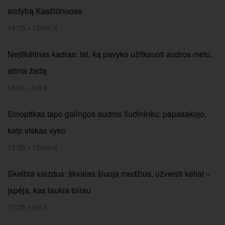
sodybą Kasčiūnuose
18:15
•
15min.lt
Neįtikėtinas kadras: tai, ką pavyko užfiksuoti audros metu,
atima žadą
18:01
•
tv3.lt
Sinoptikas tapo galingos audros liudininku: papasakojo,
kaip viskas vyko
17:35
•
15min.lt
Skelbia vaizdus: škvalas šluoja medžius, užversti keliai –
įspėja, kas laukia toliau
17:25
•
tv3.lt