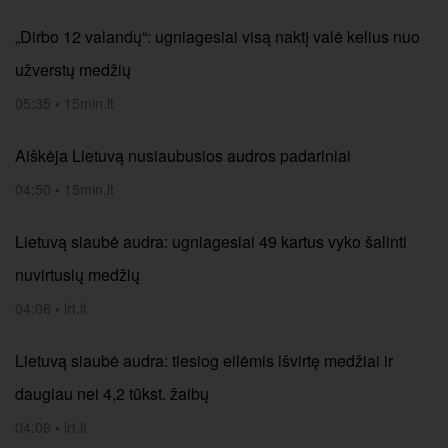
„Dirbo 12 valandų“: ugniagesiai visą naktį valė kelius nuo
užverstų medžių
05:35
•
15min.lt
Aiškėja Lietuvą nusiaubusios audros padariniai
04:50
•
15min.lt
Lietuvą siaubė audra: ugniagesiai 49 kartus vyko šalinti
nuvirtusių medžių
04:06
•
lrt.lt
Lietuvą siaubė audra: tiesiog eilėmis išvirtę medžiai ir
daugiau nei 4,2 tūkst. žaibų
04:06
•
lrt.lt