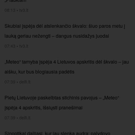
08:13
•
tv3.lt
Skubiai įspėja dėl atslenkančio škvalo: šiuo paros metu į
lauką geriau nežengti – dangus nusidažys juodai
07:43
•
tv3.lt
„Meteo“ tarnyba įspėja 4 Lietuvos apskritis dėl škvalo – jau
aišku, kur bus blogiausia padėtis
07:39
•
delfi.lt
Pietų Lietuvoje paskelbtas stichinis pavojus – „Meteo“
įspėja 4 apskritis, išsiųsti pranešimai
07:39
•
delfi.lt
Sinoptikai dalijasi, kur jau slenka audra: palydovo