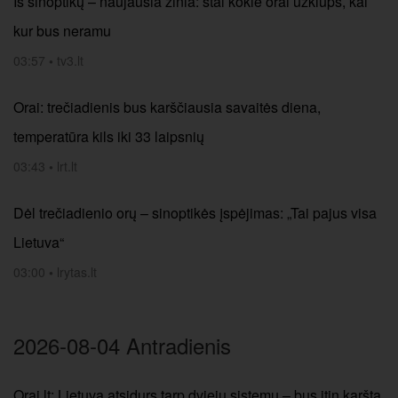
Iš sinoptikų – naujausia žinia: štai kokie orai užklups, kai
kur bus neramu
03:57
•
tv3.lt
Orai: trečiadienis bus karščiausia savaitės diena,
temperatūra kils iki 33 laipsnių
03:43
•
lrt.lt
Dėl trečiadienio orų – sinoptikės įspėjimas: „Tai pajus visa
Lietuva“
03:00
•
lrytas.lt
2026-08-04 Antradienis
Orai.lt: Lietuva atsidurs tarp dviejų sistemų – bus itin karšta