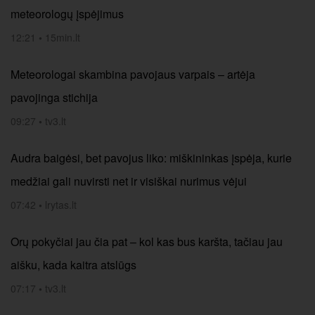
meteorologų įspėjimus
12:21
•
15min.lt
Meteorologai skambina pavojaus varpais – artėja
pavojinga stichija
09:27
•
tv3.lt
Audra baigėsi, bet pavojus liko: miškininkas įspėja, kurie
medžiai gali nuvirsti net ir visiškai nurimus vėjui
07:42
•
lrytas.lt
Orų pokyčiai jau čia pat – kol kas bus karšta, tačiau jau
aišku, kada kaitra atslūgs
07:17
•
tv3.lt