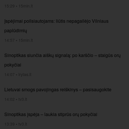
15:29
•
15min.lt
Įspėjimai poilsiautojams: liūtis nepagailėjo Vilniaus
paplūdimių
14:57
•
15min.lt
Sinoptikas siunčia aiškų signalą: po karščio – staigūs orų
pokyčiai
14:07
•
lrytas.lt
Lietuvai smogs pavojingas reiškinys – pasisaugokite
14:02
•
tv3.lt
Sinoptikas įspėja – laukia stiprūs orų pokyčiai
13:39
•
tv3.lt