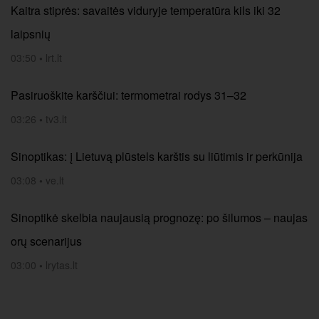
Kaitra stiprės: savaitės viduryje temperatūra kils iki 32
laipsnių
03:50
•
lrt.lt
Pasiruoškite karščiui: termometrai rodys 31–32
03:26
•
tv3.lt
Sinoptikas: į Lietuvą plūstels karštis su liūtimis ir perkūnija
03:08
•
ve.lt
Sinoptikė skelbia naujausią prognozę: po šilumos – naujas
orų scenarijus
03:00
•
lrytas.lt