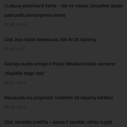
Į Lietuvą atslenkanti kaitra – dar ne viskas: sinoptikai įspėja
pasiruošti pavojingiems orams
07:40
•
tv3.lt
Orai: bus mažai debesuota, šils iki 26 laipsnių
03:46
•
lrt.lt
Galinga audra smogė ir Rūtos Mikelkevičiūtės namams:
„Nuplėšė stogo dalį“
03:21
•
ve.lt
Naujausia orų prognozė: ruoškitės 32 laipsnių karščiui
03:12
•
tv3.lt
Orai: savaitės pradžia – sausa ir saulėta, vėliau sugrįš