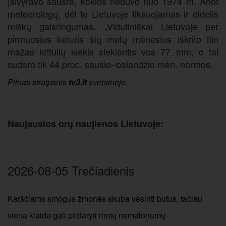
įsivyravo sausra, kokios nebuvo nuo 1974 m. Anot
meteorologų, dėl to Lietuvoje fiksuojamas ir didelis
miškų gaisringumas. „Vidutiniškai Lietuvoje per
pirmuosius keturis šių metų mėnesius iškrito itin
mažas kritulių kiekis siekiantis vos 77 mm, o tai
sudaro tik 44 proc. sausio–balandžio mėn. normos.
Pilnas straipsnis
tv3.lt
svetainėje.
Naujausios orų naujienos Lietuvoje:
2026-08-05 Trečiadienis
Karščiams smogus žmonės skuba vėsinti butus, tačiau
viena klaida gali pridaryti rimtų nemalonumų