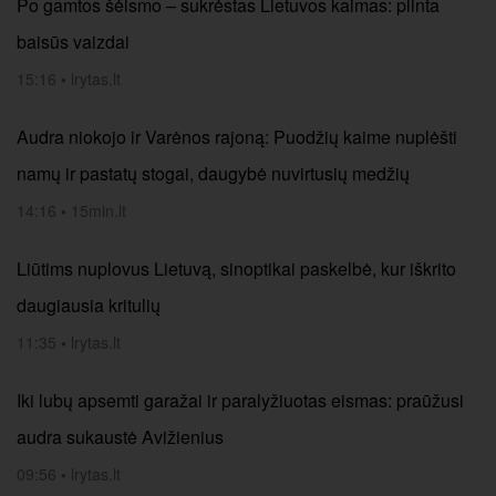
Po gamtos šėlsmo – sukrėstas Lietuvos kaimas: plinta
baisūs vaizdai
15:16
•
lrytas.lt
Audra niokojo ir Varėnos rajoną: Puodžių kaime nuplėšti
namų ir pastatų stogai, daugybė nuvirtusių medžių
14:16
•
15min.lt
Liūtims nuplovus Lietuvą, sinoptikai paskelbė, kur iškrito
daugiausia kritulių
11:35
•
lrytas.lt
Iki lubų apsemti garažai ir paralyžiuotas eismas: praūžusi
audra sukaustė Avižienius
09:56
•
lrytas.lt