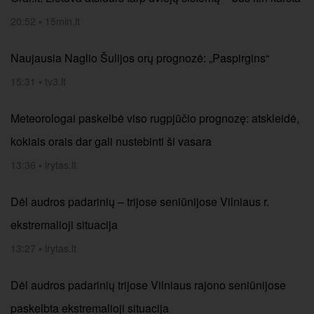
20:52
•
15min.lt
Naujausia Naglio Šulijos orų prognozė: „Paspirgins“
15:31
•
tv3.lt
Meteorologai paskelbė viso rugpjūčio prognozę: atskleidė,
kokiais orais dar gali nustebinti ši vasara
13:36
•
lrytas.lt
Dėl audros padarinių – trijose seniūnijose Vilniaus r.
ekstremalioji situacija
13:27
•
lrytas.lt
Dėl audros padarinių trijose Vilniaus rajono seniūnijose
paskelbta ekstremalioji situacija