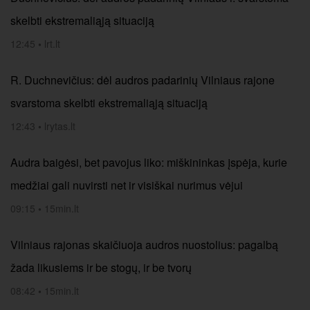
skelbti ekstremaliąją situaciją
12:45
•
lrt.lt
R. Duchnevičius: dėl audros padarinių Vilniaus rajone
svarstoma skelbti ekstremaliąją situaciją
12:43
•
lrytas.lt
Audra baigėsi, bet pavojus liko: miškininkas įspėja, kurie
medžiai gali nuvirsti net ir visiškai nurimus vėjui
09:15
•
15min.lt
Vilniaus rajonas skaičiuoja audros nuostolius: pagalbą
žada likusiems ir be stogų, ir be tvorų
08:42
•
15min.lt