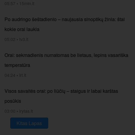
05:57
•
15min.lt
Po audringo šeštadienio – naujausia sinoptikų žinia: štai
kokie orai laukia
05:02
•
tv3.lt
Orai: sekmadienis numatomas be lietaus, lepins vasariška
temperatūra
04:24
•
lrt.lt
Visos savaitės orai: po liūčių – staigus ir labai karštas
posūkis
03:00
•
lrytas.lt
Kitas Lapas