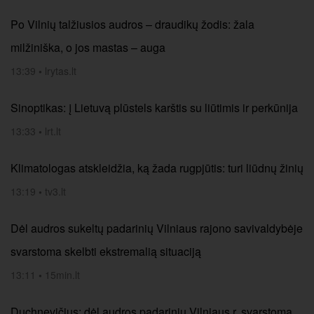
Po Vilnių talžiusios audros – draudikų žodis: žala
milžiniška, o jos mastas – auga
13:39
•
lrytas.lt
Sinoptikas: į Lietuvą plūstels karštis su liūtimis ir perkūnija
13:33
•
lrt.lt
Klimatologas atskleidžia, ką žada rugpjūtis: turi liūdnų žinių
13:19
•
tv3.lt
Dėl audros sukeltų padarinių Vilniaus rajono savivaldybėje
svarstoma skelbti ekstremalią situaciją
13:11
•
15min.lt
Duchnevičius: dėl audros padarinių Vilniaus r. svarstoma