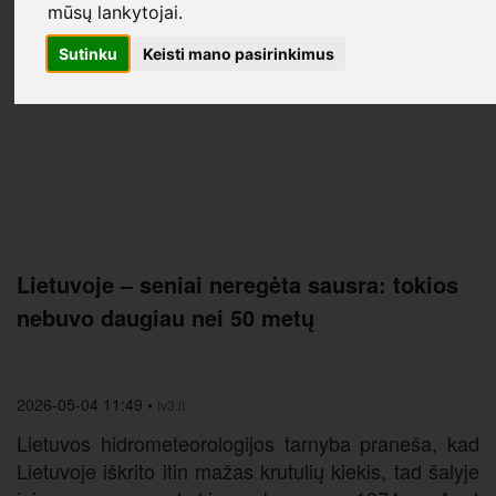
mūsų lankytojai.
Sutinku
Keisti mano pasirinkimus
Lietuvoje – seniai neregėta sausra: tokios
nebuvo daugiau nei 50 metų
2026-05-04 11:49
•
tv3.lt
Lietuvos hidrometeorologijos tarnyba praneša, kad
Lietuvoje iškrito itin mažas krutulių kiekis, tad šalyje