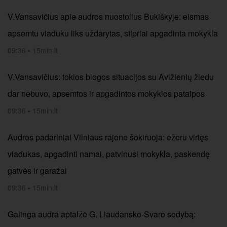
V.Vansavičius apie audros nuostolius Bukiškyje: eismas
apsemtu viaduku liks uždarytas, stipriai apgadinta mokykla
09:36
•
15min.lt
V.Vansavičius: tokios blogos situacijos su Avižienių žiedu
dar nebuvo, apsemtos ir apgadintos mokyklos patalpos
09:36
•
15min.lt
Audros padariniai Vilniaus rajone šokiruoja: ežeru virtęs
viadukas, apgadinti namai, patvinusi mokykla, paskendę
gatvės ir garažai
09:36
•
15min.lt
Galinga audra aptalžė G. Liaudansko-Svaro sodybą: