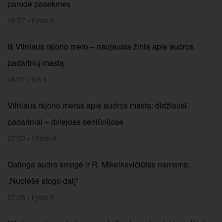
parodė pasekmes
08:57
•
lrytas.lt
Iš Vilniaus rajono mero – naujausia žinia apie audros
padarinių mastą
08:07
•
tv3.lt
Vilniaus rajono meras apie audros mastą: didžiausi
padariniai – dviejose seniūnijose
07:32
•
15min.lt
Galinga audra smogė ir R. Mikelkevičiūtės namams:
„Nuplėšė stogo dalį“
07:25
•
lrytas.lt