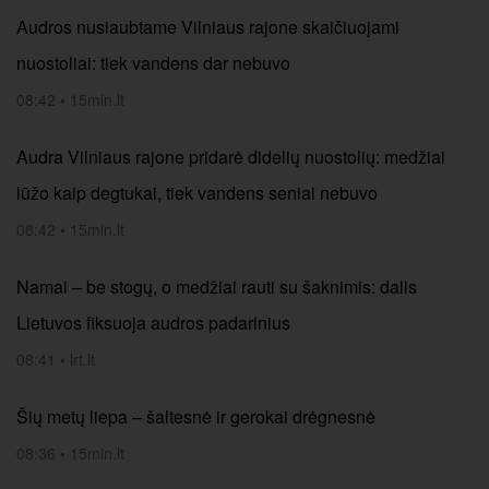
Audros nusiaubtame Vilniaus rajone skaičiuojami
nuostoliai: tiek vandens dar nebuvo
08:42
•
15min.lt
Audra Vilniaus rajone pridarė didelių nuostolių: medžiai
lūžo kaip degtukai, tiek vandens seniai nebuvo
08:42
•
15min.lt
Namai – be stogų, o medžiai rauti su šaknimis: dalis
Lietuvos fiksuoja audros padarinius
08:41
•
lrt.lt
Šių metų liepa – šaltesnė ir gerokai drėgnesnė
08:36
•
15min.lt