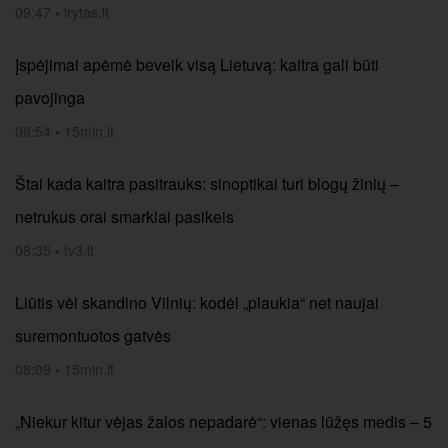
09:47
•
lrytas.lt
Įspėjimai apėmė beveik visą Lietuvą: kaitra gali būti
pavojinga
08:54
•
15min.lt
Štai kada kaitra pasitrauks: sinoptikai turi blogų žinių –
netrukus orai smarkiai pasikeis
08:35
•
tv3.lt
Liūtis vėl skandino Vilnių: kodėl „plaukia“ net naujai
suremontuotos gatvės
08:09
•
15min.lt
„Niekur kitur vėjas žalos nepadarė“: vienas lūžęs medis – 5