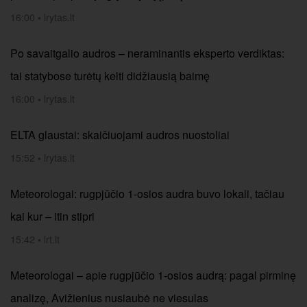
16:00
•
lrytas.lt
Po savaitgalio audros – neraminantis eksperto verdiktas:
tai statybose turėtų kelti didžiausią baimę
16:00
•
lrytas.lt
ELTA glaustai: skaičiuojami audros nuostoliai
15:52
•
lrytas.lt
Meteorologai: rugpjūčio 1-osios audra buvo lokali, tačiau
kai kur – itin stipri
15:42
•
lrt.lt
Meteorologai – apie rugpjūčio 1-osios audrą: pagal pirminę
analizę, Avižienius nusiaubė ne viesulas