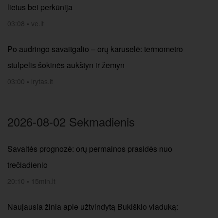
lietus bei perkūnija
03:08
•
ve.lt
Po audringo savaitgalio – orų karuselė: termometro
stulpelis šokinės aukštyn ir žemyn
03:00
•
lrytas.lt
2026-08-02 Sekmadienis
Savaitės prognozė: orų permainos prasidės nuo
trečiadienio
20:10
•
15min.lt
Naujausia žinia apie užtvindytą Bukiškio viaduką: