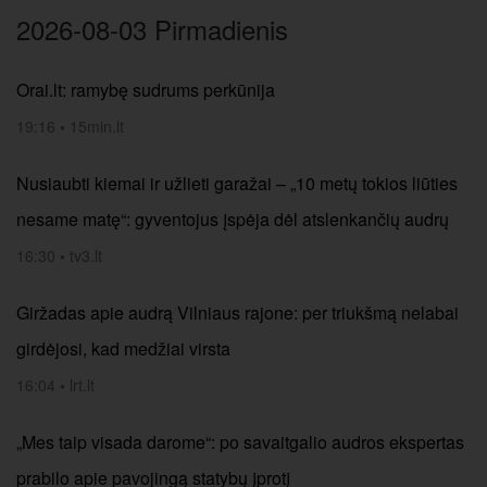
2026-08-03 Pirmadienis
Orai.lt: ramybę sudrums perkūnija
19:16
•
15min.lt
Nusiaubti kiemai ir užlieti garažai – „10 metų tokios liūties
nesame matę“: gyventojus įspėja dėl atslenkančių audrų
16:30
•
tv3.lt
Giržadas apie audrą Vilniaus rajone: per triukšmą nelabai
girdėjosi, kad medžiai virsta
16:04
•
lrt.lt
„Mes taip visada darome“: po savaitgalio audros ekspertas
prabilo apie pavojingą statybų įprotį