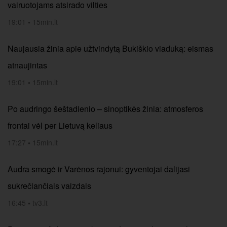
vairuotojams atsirado vilties
19:01
•
15min.lt
Naujausia žinia apie užtvindytą Bukiškio viaduką: eismas
atnaujintas
19:01
•
15min.lt
Po audringo šeštadienio – sinoptikės žinia: atmosferos
frontai vėl per Lietuvą keliaus
17:27
•
15min.lt
Audra smogė ir Varėnos rajonui: gyventojai dalijasi
sukrečiančiais vaizdais
16:45
•
tv3.lt