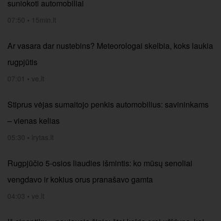
suniokoti automobiliai
07:50
•
15min.lt
Ar vasara dar nustebins? Meteorologai skelbia, koks laukia
rugpjūtis
07:01
•
ve.lt
Stiprus vėjas sumaitojo penkis automobilius: savininkams
– vienas kelias
05:30
•
lrytas.lt
Rugpjūčio 5-osios liaudies išmintis: ko mūsų senoliai
vengdavo ir kokius orus pranašavo gamta
04:03
•
ve.lt