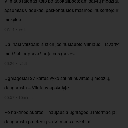
Vilniaus rajonas kaip po apokalipsės: ant gatvių medžiai,
apsemtas viadukas, paskendusios mašinos, nukentėjo ir
mokykla
07:14
•
ve.lt
Dalinasi vaizdais iš stichijos nusiaubto Vilniaus – išvartyti
medžiai, nepravažiuojamos gatvės
06:26
•
tv3.lt
Ugniagesiai 37 kartus vyko šalinti nuvirtusių medžių,
daugiausia – Vilniaus apskrityje
05:57
•
15min.lt
Po naktinės audros – naujausia ugniagesių informacija:
daugiausia problemų su Vilniaus apskritimi