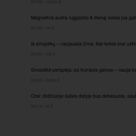
09:02
•
15min.lt
Magnetinė audra rugpjūčio 8 dieną: kokia jos gal
07:49
•
ve.lt
Iš sinoptikų – naujausia žinia: štai kokie orai užk
05:20
•
tv3.lt
Sinoptikė perspėja: po trumpos gaivos – nauja 
04:42
•
lrytas.lt
Orai: didžiojoje šalies dalyje bus debesuota, s
04:14
•
lrt.lt