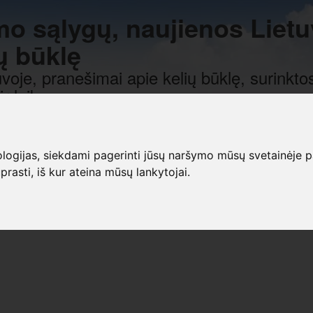
mo sąlygų, naujienos Lietu
ų būklę
voje, pranešimai apie kelių būklę, surinktos
r laiką.
gijas, siekdami pagerinti jūsų naršymo mūsų svetainėje patirt
prasti, iš kur ateina mūsų lankytojai.