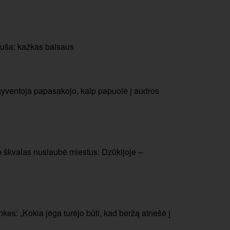
ruša: kažkas baisaus
 – gyventoja papasakojo, kaip papuolė į audros
ip škvalas nusiaubė miestus: Dzūkijoje –
kes: „Kokia jėga turėjo būti, kad beržą atnešė į