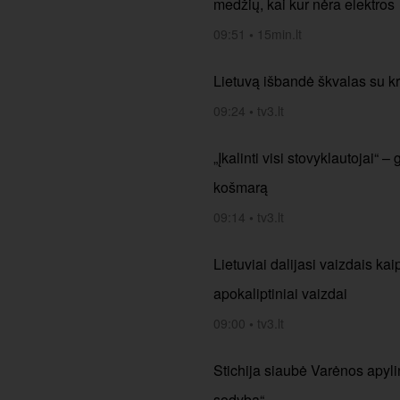
medžių, kai kur nėra elektros
09:51
•
15min.lt
Lietuvą išbandė škvalas su k
09:24
•
tv3.lt
„Įkalinti visi stovyklautojai“
košmarą
09:14
•
tv3.lt
Lietuviai dalijasi vaizdais ka
apokaliptiniai vaizdai
09:00
•
tv3.lt
Stichija siaubė Varėnos apylin
sodybą“