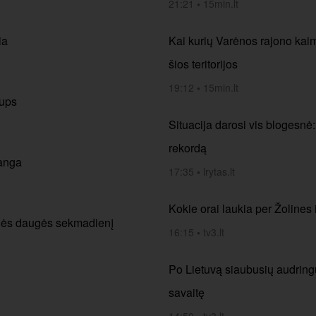
21:21
•
15min.lt
ia
Kai kurių Varėnos rajono kai
šios teritorijos
19:12
•
15min.lt
lups
Situacija darosi vis blogesnė
rekordą
banga
17:35
•
lrytas.lt
Kokie orai laukia per Žolines i
aulės daugės sekmadienį
16:15
•
tv3.lt
Po Lietuvą siaubusių audringų 
savaitę