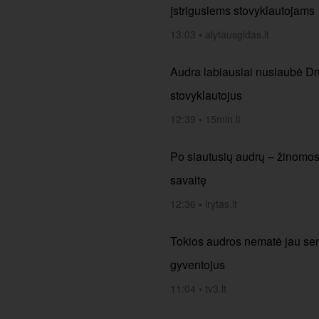
įstrigusiems stovyklautojams
13:03
•
alytausgidas.lt
Audra labiausiai nusiaubė Dru
stovyklautojus
12:39
•
15min.lt
Po siautusių audrų – žinomos si
savaitę
12:36
•
lrytas.lt
Tokios audros nematė jau seni
gyventojus
11:04
•
tv3.lt