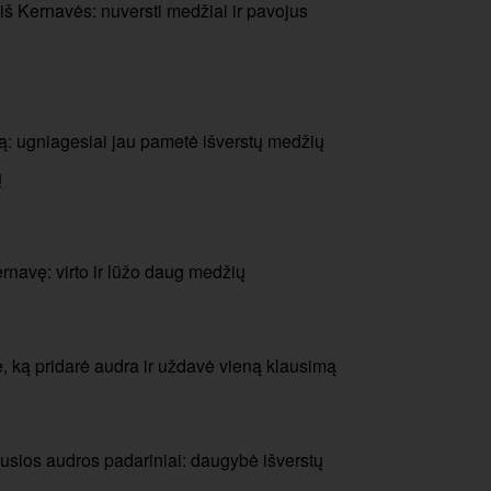
š Kernavės: nuversti medžiai ir pavojus
: ugniagesiai jau pametė išverstų medžių
ų
navę: virto ir lūžo daug medžių
 ką pridarė audra ir uždavė vieną klausimą
usios audros padariniai: daugybė išverstų