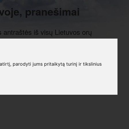
voje, pranešimai
 antraštės iš visų Lietuvos orų
į, parodyti jums pritaikytą turinį ir tikslinius