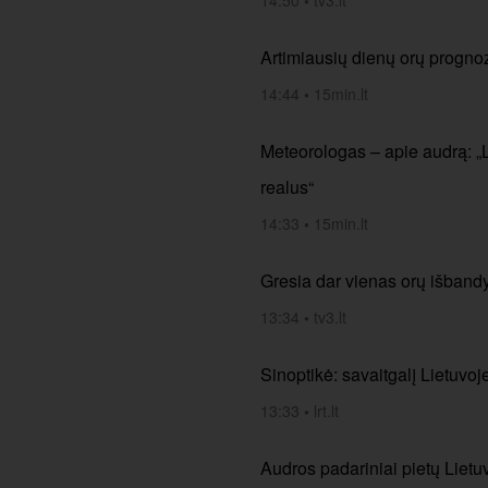
14:50
•
tv3.lt
Artimiausių dienų orų progno
14:44
•
15min.lt
Meteorologas – apie audrą: „
realus“
14:33
•
15min.lt
Gresia dar vienas orų išbandy
13:34
•
tv3.lt
Sinoptikė: savaitgalį Lietuvoj
13:33
•
lrt.lt
Audros padariniai pietų Liet