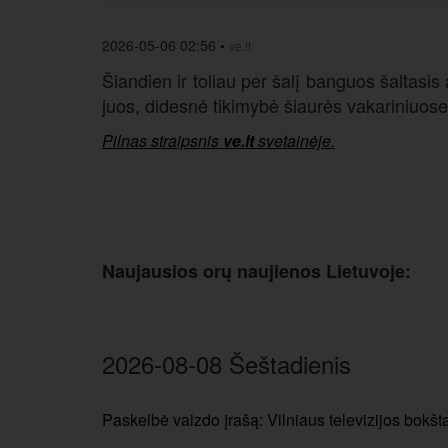
2026-05-06 02:56
•
ve.lt
Šiandien ir toliau per šalį banguos šaltasis
juos, didesnė tikimybė šiaurės vakariniuos
Pilnas straipsnis
ve.lt
svetainėje.
Naujausios orų naujienos Lietuvoje:
2026-08-08 Šeštadienis
Paskelbė vaizdo įrašą: Vilniaus televizijos bokš