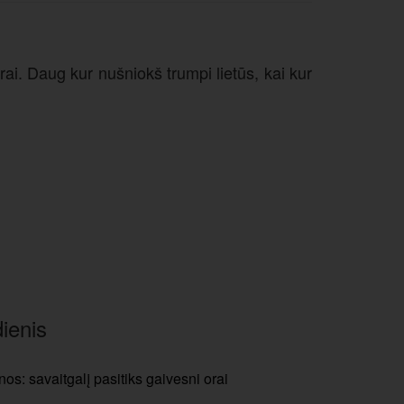
rai. Daug kur nušniokš trumpi lietūs, kai kur
ienis
os: savaitgalį pasitiks gaivesni orai