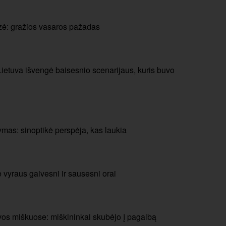
zė: gražios vasaros pažadas
Lietuva išvengė baisesnio scenarijaus, kuris buvo
mas: sinoptikė perspėja, kas laukia
e vyraus gaivesni ir sausesni orai
uvos miškuose: miškininkai skubėjo į pagalbą