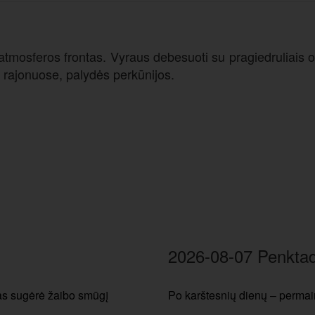
 atmosferos frontas. Vyraus debesuoti su pragiedruliais o
e rajonuose, palydės perkūnijos.
2026-08-07 Penktad
tas sugėrė žaibo smūgį
Po karštesnių dienų – permain