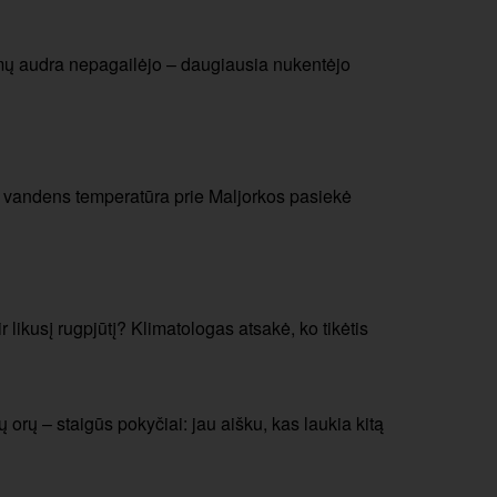
mų audra nepagailėjo – daugiausia nukentėjo
: vandens temperatūra prie Maljorkos pasiekė
r likusį rugpjūtį? Klimatologas atsakė, ko tikėtis
orų – staigūs pokyčiai: jau aišku, kas laukia kitą