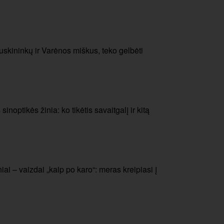
skininkų ir Varėnos miškus, teko gelbėti
noptikės žinia: ko tikėtis savaitgalį ir kitą
ai – vaizdai „kaip po karo“: meras kreipiasi į