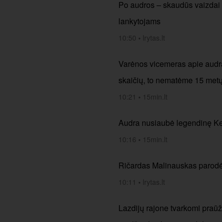
Po audros – skaudūs vaizdai i
lankytojams
10:50
•
lrytas.lt
Varėnos vicemeras apie audrą
skaičių, to nematėme 15 met
10:21
•
15min.lt
Audra nusiaubė legendinę Ker
10:16
•
15min.lt
Ričardas Malinauskas parodė,
10:11
•
lrytas.lt
Lazdijų rajone tvarkomi praūž