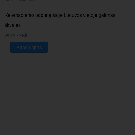
Ketvirtadienio popietę šioje Lietuvos vietoje galimas
škvalas
08:19
•
ve.lt
Kitas Lapas