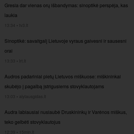
Gresia dar vienas orų išbandymas: sinoptikė perspėja, kas
laukia
13:34
•
tv3.lt
Sinoptikė: savaitgalį Lietuvoje vyraus gaivesni ir sausesni
orai
13:33
•
lrt.lt
Audros padariniai pietų Lietuvos miškuose: miškininkai
skubėjo į pagalbą įstrigusiems stovyklautojams
13:03
•
alytausgidas.lt
Audra labiausiai nusiaubė Druskininkų ir Varėnos miškus,
teko gelbėti stovyklautojus
12:39
•
15min.lt