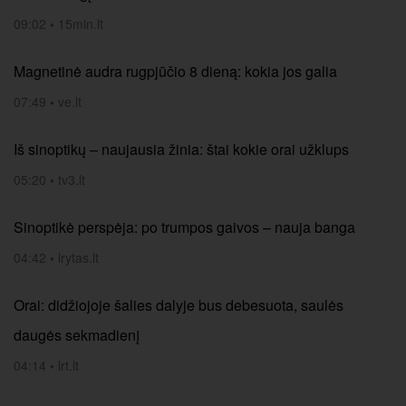
09:02
•
15min.lt
Magnetinė audra rugpjūčio 8 dieną: kokia jos galia
07:49
•
ve.lt
Iš sinoptikų – naujausia žinia: štai kokie orai užklups
05:20
•
tv3.lt
Sinoptikė perspėja: po trumpos gaivos – nauja banga
04:42
•
lrytas.lt
Orai: didžiojoje šalies dalyje bus debesuota, saulės
daugės sekmadienį
04:14
•
lrt.lt