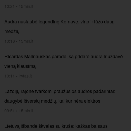
10:21
•
15min.lt
Audra nusiaubė legendinę Kernavę: virto ir lūžo daug
medžių
10:16
•
15min.lt
Ričardas Malinauskas parodė, ką pridarė audra ir uždavė
vieną klausimą
10:11
•
lrytas.lt
Lazdijų rajone tvarkomi praūžusios audros padariniai:
daugybė išverstų medžių, kai kur nėra elektros
09:51
•
15min.lt
Lietuvą išbandė škvalas su kruša: kažkas baisaus