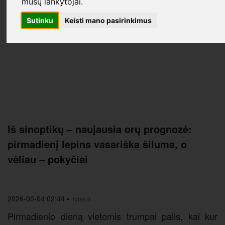
mūsų lankytojai.
Sutinku
Keisti mano pasirinkimus
Iš sinoptikų – naujausia orų prognozė:
pirmadienį lepins vasariška šiluma, o
vėliau – pokyčiai
2026-05-04 02:44
•
lrytas.lt
Pirmadienio dieną vietomis trumpai palis, kai kur