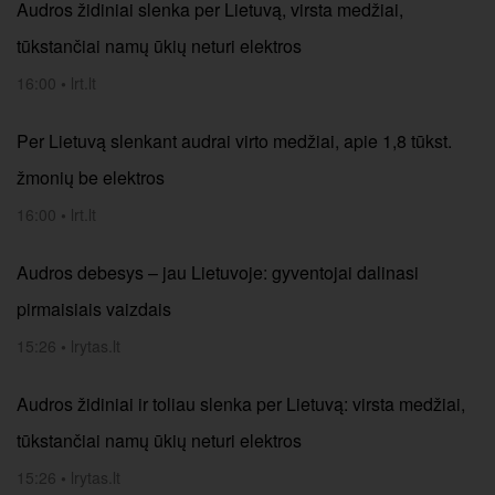
Audros židiniai slenka per Lietuvą, virsta medžiai,
tūkstančiai namų ūkių neturi elektros
16:00
•
lrt.lt
Per Lietuvą slenkant audrai virto medžiai, apie 1,8 tūkst.
žmonių be elektros
16:00
•
lrt.lt
Audros debesys – jau Lietuvoje: gyventojai dalinasi
pirmaisiais vaizdais
15:26
•
lrytas.lt
Audros židiniai ir toliau slenka per Lietuvą: virsta medžiai,
tūkstančiai namų ūkių neturi elektros
15:26
•
lrytas.lt