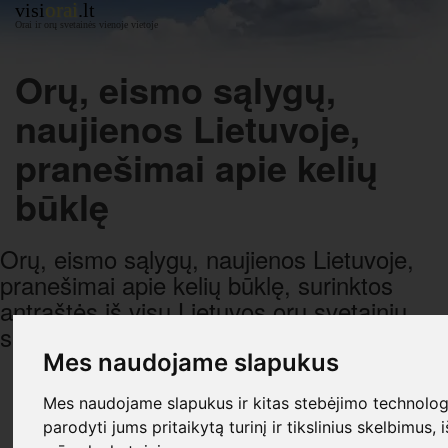
orai
visi
.lt
Orai ir orų svetainės vienoje vietoje
Orų, eismo sąlygų,
naujienos Lietuvoje,
pranešimai apie kelių
būklę
Orų, eismo sąlygų, naujienos Lietuvoje,
pranešimai apie kelių būklę, surinktos
antraštės iš visų Lietuvos orų svetainių,
sugrupuotos pagal datą ir laiką.
Mes naudojame slapukus
R E K L A M A
Mes naudojame slapukus ir kitas stebėjimo technologi
parodyti jums pritaikytą turinį ir tikslinius skelbimus, 