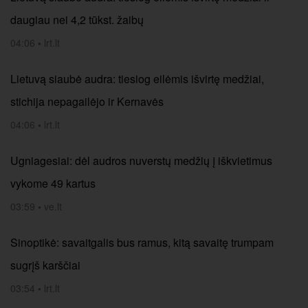
daugiau nei 4,2 tūkst. žaibų
04:06
•
lrt.lt
Lietuvą siaubė audra: tiesiog eilėmis išvirtę medžiai,
stichija nepagailėjo ir Kernavės
04:06
•
lrt.lt
Ugniagesiai: dėl audros nuverstų medžių į iškvietimus
vykome 49 kartus
03:59
•
ve.lt
Sinoptikė: savaitgalis bus ramus, kitą savaitę trumpam
sugrįš karščiai
03:54
•
lrt.lt