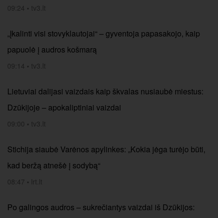
09:24
•
tv3.lt
„Įkalinti visi stovyklautojai“ – gyventoja papasakojo, kaip
papuolė į audros košmarą
09:14
•
tv3.lt
Lietuviai dalijasi vaizdais kaip škvalas nusiaubė miestus:
Dzūkijoje – apokaliptiniai vaizdai
09:00
•
tv3.lt
Stichija siaubė Varėnos apylinkes: „Kokia jėga turėjo būti,
kad beržą atnešė į sodybą“
08:47
•
lrt.lt
Po galingos audros – sukrečiantys vaizdai iš Dzūkijos: