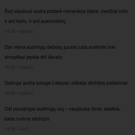
Šalį siaubusi audra pridarė nemenkos žalos: medžiai virto
ir ant kelio, ir ant automobilių
15:26
•
lrytas.lt
Dar viena audringų debesų juosta juda sostinės link:
sinoptikai įspėja dėl škvalo
15:26
•
lrytas.lt
Galinga audra smogė Lietuvai: aiškėja stichijos padariniai
15:26
•
lrytas.lt
Dėl pavojingai audringų orų – naujausia žinia: skelbia,
kada nurims stichijos
14:50
•
tv3.lt