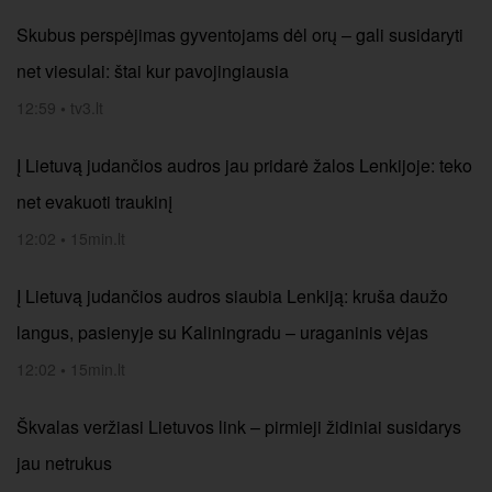
Skubus perspėjimas gyventojams dėl orų – gali susidaryti
net viesulai: štai kur pavojingiausia
12:59
•
tv3.lt
Į Lietuvą judančios audros jau pridarė žalos Lenkijoje: teko
net evakuoti traukinį
12:02
•
15min.lt
Į Lietuvą judančios audros siaubia Lenkiją: kruša daužo
langus, pasienyje su Kaliningradu – uraganinis vėjas
12:02
•
15min.lt
Škvalas veržiasi Lietuvos link – pirmieji židiniai susidarys
jau netrukus