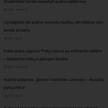
Druskininkai bando sutvarkyti audros padarinius
06:39
•
15min.lt
Ugniagesiai dėl audros nuverstų medžių į iškvietimus vyko
beveik 50 kartų
06:34
•
ve.lt
Kokia audra užgriuvo Pietų Lietuvą: po svilinančio karščio
– tūkstančiai žaibų ir galingas škvalas
06:24
•
15min.lt
Audros padariniai, gaisrai ir nelaimės: Lietuvoje – skaudžių
įvykių virtinė
05:37
•
ve.lt