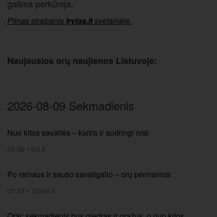
galima perkūnija.
Pilnas straipsnis
lrytas.lt
svetainėje.
Naujausios orų naujienos Lietuvoje:
2026-08-09 Sekmadienis
Nuo kitos savaitės – kaitra ir audringi orai
05:36
•
tv3.lt
Po ramaus ir sauso savaitgalio – orų permainos
05:23
•
15min.lt
Orai: sekmadienis bus giedras ir gražus, o nuo kitos