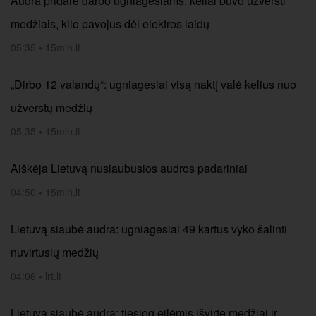
Audra pridarė darbo ugniagesiams: keliai buvo užversti
medžiais, kilo pavojus dėl elektros laidų
05:35
•
15min.lt
„Dirbo 12 valandų“: ugniagesiai visą naktį valė kelius nuo
užverstų medžių
05:35
•
15min.lt
Aiškėja Lietuvą nusiaubusios audros padariniai
04:50
•
15min.lt
Lietuvą siaubė audra: ugniagesiai 49 kartus vyko šalinti
nuvirtusių medžių
04:06
•
lrt.lt
Lietuvą siaubė audra: tiesiog eilėmis išvirtę medžiai ir