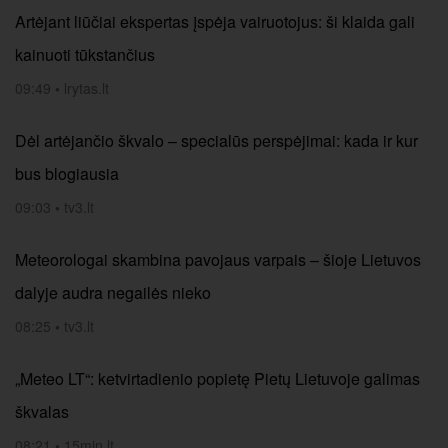
Artėjant liūčiai ekspertas įspėja vairuotojus: ši klaida gali
kainuoti tūkstančius
09:49
•
lrytas.lt
Dėl artėjančio škvalo – specialūs perspėjimai: kada ir kur
bus blogiausia
09:03
•
tv3.lt
Meteorologai skambina pavojaus varpais – šioje Lietuvos
dalyje audra negailės nieko
08:25
•
tv3.lt
„Meteo LT“: ketvirtadienio popietę Pietų Lietuvoje galimas
škvalas
08:21
•
15min.lt