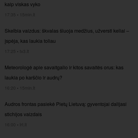
kaip viskas vyko
17:35
•
15min.lt
Skelbia vaizdus: škvalas šluoja medžius, užversti keliai –
įspėja, kas laukia toliau
17:25
•
tv3.lt
Meteorologė apie savaitgalio ir kitos savaitės orus: kas
laukia po karščio ir audrų?
16:20
•
15min.lt
Audros frontas pasiekė Pietų Lietuvą: gyventojai dalijasi
stichijos vaizdais
16:00
•
lrt.lt