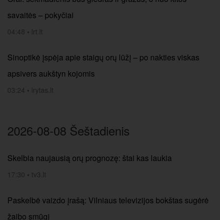
savaitės – pokyčiai
04:48
•
lrt.lt
Sinoptikė įspėja apie staigų orų lūžį – po nakties viskas
apsivers aukštyn kojomis
03:24
•
lrytas.lt
2026-08-08 Šeštadienis
Skelbia naujausią orų prognozę: štai kas laukia
17:30
•
tv3.lt
Paskelbė vaizdo įrašą: Vilniaus televizijos bokštas sugėrė
žaibo smūgį