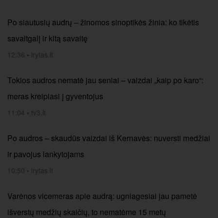
Po siautusių audrų – žinomos sinoptikės žinia: ko tikėtis
savaitgalį ir kitą savaitę
12:36
•
lrytas.lt
Tokios audros nematė jau seniai – vaizdai „kaip po karo“:
meras kreipiasi į gyventojus
11:04
•
tv3.lt
Po audros – skaudūs vaizdai iš Kernavės: nuversti medžiai
ir pavojus lankytojams
10:50
•
lrytas.lt
Varėnos vicemeras apie audrą: ugniagesiai jau pametė
išverstų medžių skaičių, to nematėme 15 metų