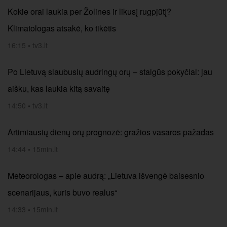
Kokie orai laukia per Žolines ir likusį rugpjūtį?
Klimatologas atsakė, ko tikėtis
16:15
•
tv3.lt
Po Lietuvą siaubusių audringų orų – staigūs pokyčiai: jau
aišku, kas laukia kitą savaitę
14:50
•
tv3.lt
Artimiausių dienų orų prognozė: gražios vasaros pažadas
14:44
•
15min.lt
Meteorologas – apie audrą: „Lietuva išvengė baisesnio
scenarijaus, kuris buvo realus“
14:33
•
15min.lt