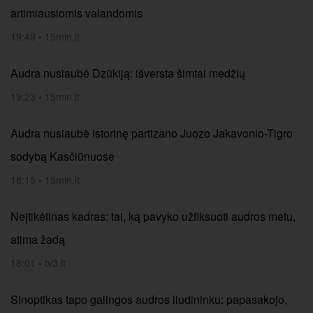
artimiausiomis valandomis
19:49
•
15min.lt
Audra nusiaubė Dzūkiją: išversta šimtai medžių
19:23
•
15min.lt
Audra nusiaubė istorinę partizano Juozo Jakavonio-Tigro
sodybą Kasčiūnuose
18:15
•
15min.lt
Neįtikėtinas kadras: tai, ką pavyko užfiksuoti audros metu,
atima žadą
18:01
•
tv3.lt
Sinoptikas tapo galingos audros liudininku: papasakojo,