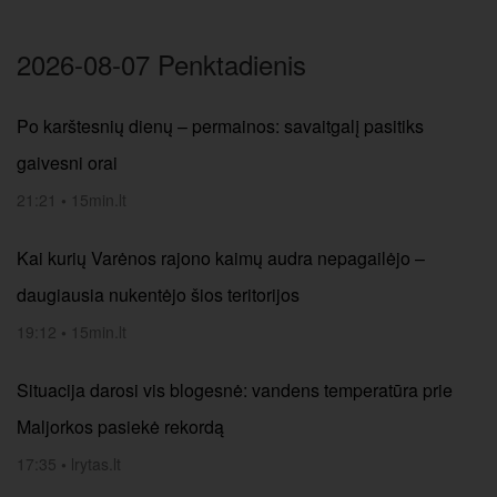
2026-08-07 Penktadienis
Po karštesnių dienų – permainos: savaitgalį pasitiks
gaivesni orai
21:21
•
15min.lt
Kai kurių Varėnos rajono kaimų audra nepagailėjo –
daugiausia nukentėjo šios teritorijos
19:12
•
15min.lt
Situacija darosi vis blogesnė: vandens temperatūra prie
Maljorkos pasiekė rekordą
17:35
•
lrytas.lt