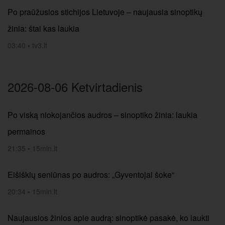
Po praūžusios stichijos Lietuvoje – naujausia sinoptikų
žinia: štai kas laukia
03:40
•
tv3.lt
2026-08-06 Ketvirtadienis
Po viską niokojančios audros – sinoptiko žinia: laukia
permainos
21:35
•
15min.lt
Eišiškių seniūnas po audros: „Gyventojai šoke“
20:34
•
15min.lt
Naujausios žinios apie audrą: sinoptikė pasakė, ko laukti