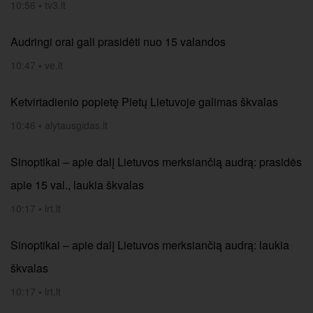
10:56
•
tv3.lt
Audringi orai gali prasidėti nuo 15 valandos
10:47
•
ve.lt
Ketvirtadienio popietę Pietų Lietuvoje galimas škvalas
10:46
•
alytausgidas.lt
Sinoptikai – apie dalį Lietuvos merksiančią audrą: prasidės
apie 15 val., laukia škvalas
10:17
•
lrt.lt
Sinoptikai – apie dalį Lietuvos merksiančią audrą: laukia
škvalas
10:17
•
lrt.lt