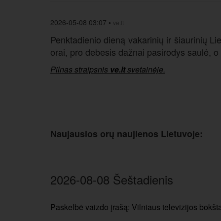
2026-05-08 03:07
•
ve.lt
Penktadienio dieną vakarinių ir šiaurinių Li
orai, pro debesis dažnai pasirodys saulė, 
Pilnas straipsnis
ve.lt
svetainėje.
Naujausios orų naujienos Lietuvoje:
2026-08-08 Šeštadienis
Paskelbė vaizdo įrašą: Vilniaus televizijos bokš