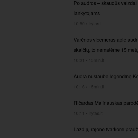
Po audros – skaudūs vaizdai i
lankytojams
10:50
•
lrytas.lt
Varėnos vicemeras apie audrą
skaičių, to nematėme 15 met
10:21
•
15min.lt
Audra nusiaubė legendinę Ker
10:16
•
15min.lt
Ričardas Malinauskas parodė,
10:11
•
lrytas.lt
Lazdijų rajone tvarkomi praūž