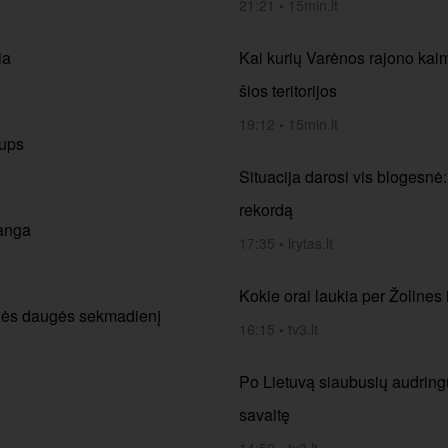
21:21
•
15min.lt
ia
Kai kurių Varėnos rajono kai
šios teritorijos
19:12
•
15min.lt
lups
Situacija darosi vis blogesnė
rekordą
banga
17:35
•
lrytas.lt
Kokie orai laukia per Žolines i
aulės daugės sekmadienį
16:15
•
tv3.lt
Po Lietuvą siaubusių audringų 
savaitę