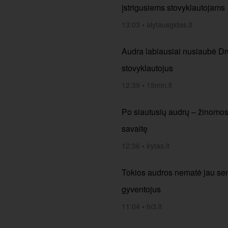
įstrigusiems stovyklautojams
13:03
•
alytausgidas.lt
Audra labiausiai nusiaubė Dru
stovyklautojus
12:39
•
15min.lt
Po siautusių audrų – žinomos si
savaitę
12:36
•
lrytas.lt
Tokios audros nematė jau seni
gyventojus
11:04
•
tv3.lt