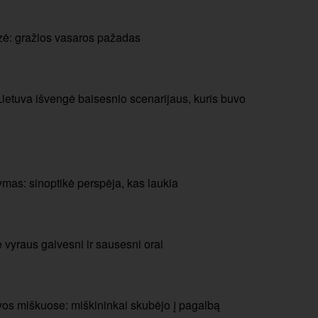
zė: gražios vasaros pažadas
Lietuva išvengė baisesnio scenarijaus, kuris buvo
mas: sinoptikė perspėja, kas laukia
e vyraus gaivesni ir sausesni orai
uvos miškuose: miškininkai skubėjo į pagalbą