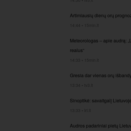
14:50
•
tv3.lt
Artimiausių dienų orų progno
14:44
•
15min.lt
Meteorologas – apie audrą: „
realus“
14:33
•
15min.lt
Gresia dar vienas orų išbandy
13:34
•
tv3.lt
Sinoptikė: savaitgalį Lietuvoj
13:33
•
lrt.lt
Audros padariniai pietų Liet