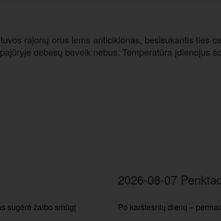
etuvos rajonų orus lems anticiklonas, besisukantis ties cen
o pajūryje debesų beveik nebus. Temperatūra įdienojus šo
2026-08-07 Penktad
tas sugėrė žaibo smūgį
Po karštesnių dienų – permain