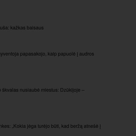
ruša: kažkas baisaus
 – gyventoja papasakojo, kaip papuolė į audros
ip škvalas nusiaubė miestus: Dzūkijoje –
kes: „Kokia jėga turėjo būti, kad beržą atnešė į