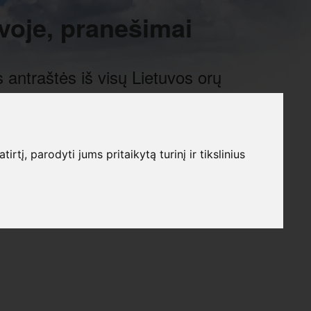
voje, pranešimai
 antraštės iš visų Lietuvos orų
į, parodyti jums pritaikytą turinį ir tikslinius