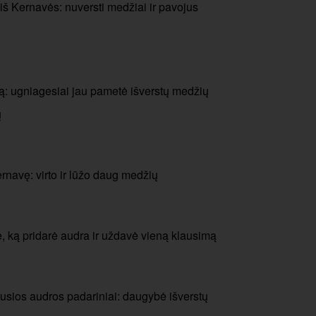
š Kernavės: nuversti medžiai ir pavojus
: ugniagesiai jau pametė išverstų medžių
ų
navę: virto ir lūžo daug medžių
 ką pridarė audra ir uždavė vieną klausimą
usios audros padariniai: daugybė išverstų