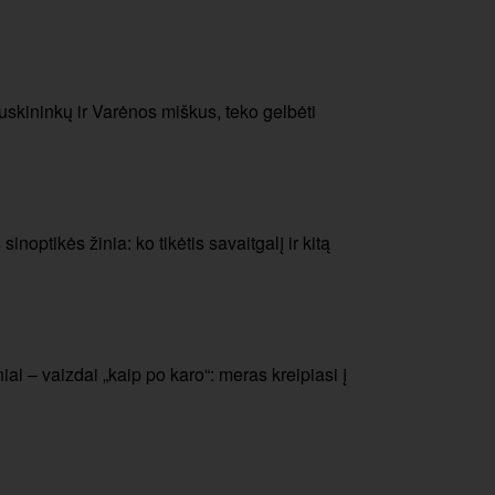
skininkų ir Varėnos miškus, teko gelbėti
noptikės žinia: ko tikėtis savaitgalį ir kitą
ai – vaizdai „kaip po karo“: meras kreipiasi į