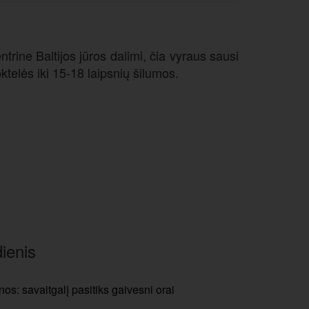
trine Baltijos jūros dalimi, čia vyraus sausi
ktelės iki 15-18 laipsnių šilumos.
ienis
os: savaitgalį pasitiks gaivesni orai