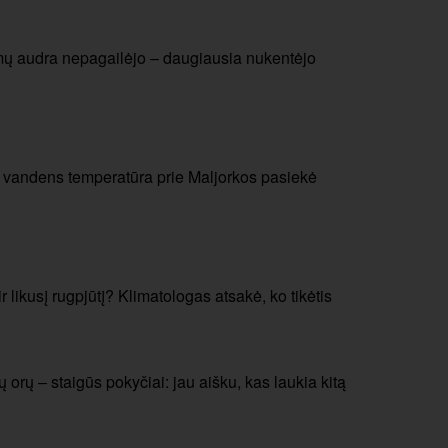
mų audra nepagailėjo – daugiausia nukentėjo
: vandens temperatūra prie Maljorkos pasiekė
r likusį rugpjūtį? Klimatologas atsakė, ko tikėtis
orų – staigūs pokyčiai: jau aišku, kas laukia kitą