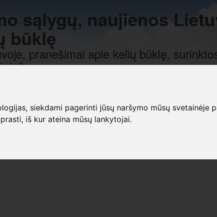
mo sąlygų, naujienos Lietu
ų būklę
voje, pranešimai apie kelių būklę, surinktos
r laiką.
gijas, siekdami pagerinti jūsų naršymo mūsų svetainėje patirt
prasti, iš kur ateina mūsų lankytojai.