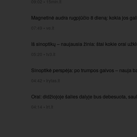
09:02
•
15min.lt
Magnetinė audra rugpjūčio 8 dieną: kokia jos gal
07:49
•
ve.lt
Iš sinoptikų – naujausia žinia: štai kokie orai užk
05:20
•
tv3.lt
Sinoptikė perspėja: po trumpos gaivos – nauja 
04:42
•
lrytas.lt
Orai: didžiojoje šalies dalyje bus debesuota, s
04:14
•
lrt.lt