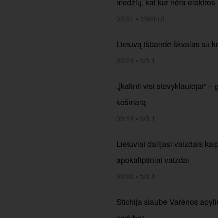
medžių, kai kur nėra elektros
09:51
•
15min.lt
Lietuvą išbandė škvalas su k
09:24
•
tv3.lt
„Įkalinti visi stovyklautojai“
košmarą
09:14
•
tv3.lt
Lietuviai dalijasi vaizdais ka
apokaliptiniai vaizdai
09:00
•
tv3.lt
Stichija siaubė Varėnos apylin
sodybą“