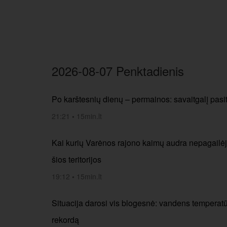
2026-08-07 Penktadienis
Po karštesnių dienų – permainos: savaitgalį pasit
21:21
•
15min.lt
Kai kurių Varėnos rajono kaimų audra nepagailė
šios teritorijos
19:12
•
15min.lt
Situacija darosi vis blogesnė: vandens temperatū
rekordą