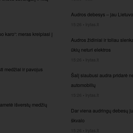
Audros debesys – jau Lietuvoj
15:26
•
lrytas.lt
o karo“: meras kreipiasi į
Audros židiniai ir toliau slen
ūkių neturi elektros
15:26
•
lrytas.lt
i medžiai ir pavojus
Šalį siaubusi audra pridarė ne
automobilių
15:26
•
lrytas.lt
pametė išverstų medžių
Dar viena audringų debesų juo
škvalo
15:26
•
lrytas.lt