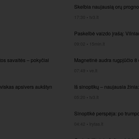
Skelbia naujausią orų prognoz
17:30
•
tv3.lt
Paskelbė vaizdo įrašą: Vilnia
09:02
•
15min.lt
tos savaitės – pokyčiai
Magnetinė audra rugpjūčio 8 d
07:49
•
ve.lt
s viskas apsivers aukštyn
Iš sinoptikų – naujausia žinia:
05:20
•
tv3.lt
Sinoptikė perspėja: po trump
04:42
•
lrytas.lt