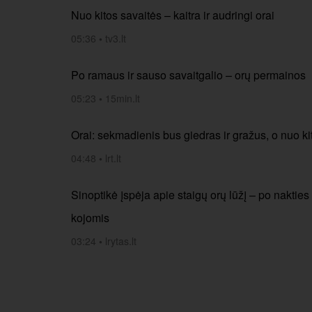
Nuo kitos savaitės – kaitra ir audringi orai
05:36
•
tv3.lt
Po ramaus ir sauso savaitgalio – orų permainos
05:23
•
15min.lt
Orai: sekmadienis bus giedras ir gražus, o nuo ki
04:48
•
lrt.lt
Sinoptikė įspėja apie staigų orų lūžį – po naktie
kojomis
03:24
•
lrytas.lt