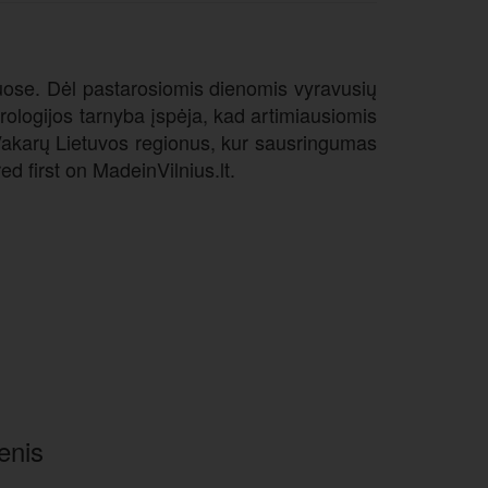
škuose. Dėl pastarosiomis dienomis vyravusių
rologijos tarnyba įspėja, kad artimiausiomis
 Vakarų Lietuvos regionus, kur sausringumas
d first on MadeinVilnius.lt.
enis