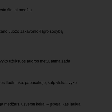
rsta šimtai medžių
izano Juozo Jakavonio-Tigro sodybą
pavyko užfiksuoti audros metu, atima žadą
os liudininku: papasakojo, kaip viskas vyko
a medžius, užversti keliai – įspėja, kas laukia