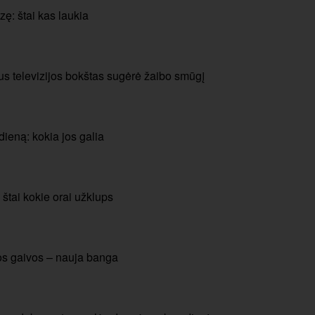
ę: štai kas laukia
us televizijos bokštas sugėrė žaibo smūgį
ieną: kokia jos galia
 štai kokie orai užklups
os gaivos – nauja banga