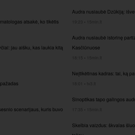
Audra nusiaubė Dzūkiją: išve
limatologas atsakė, ko tikėtis
19:23
•
15min.lt
Audra nusiaubė istorinę part
iai: jau aišku, kas laukia kitą
Kasčiūnuose
18:15
•
15min.lt
Neįtikėtinas kadras: tai, ką 
s pažadas
18:01
•
tv3.lt
Sinoptikas tapo galingos audr
esnio scenarijaus, kuris buvo
17:35
•
15min.lt
Skelbia vaizdus: škvalas šluoj