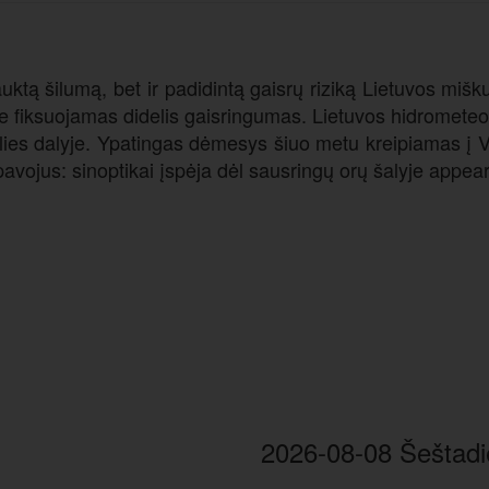
auktą šilumą, bet ir padidintą gaisrų riziką Lietuvos mi
se fiksuojamas didelis gaisringumas. Lietuvos hidrometeo
 šalies dalyje. Ypatingas dėmesys šiuo metu kreipiamas į
vojus: sinoptikai įspėja dėl sausringų orų šalyje appeare
2026-08-08 Šeštadi