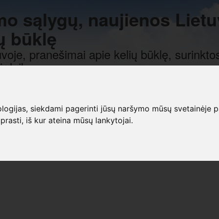
mo sąlygų, naujienos Lietu
ų būklę
voje, pranešimai apie kelių būklę, surinktos
r laiką.
gijas, siekdami pagerinti jūsų naršymo mūsų svetainėje patirt
prasti, iš kur ateina mūsų lankytojai.