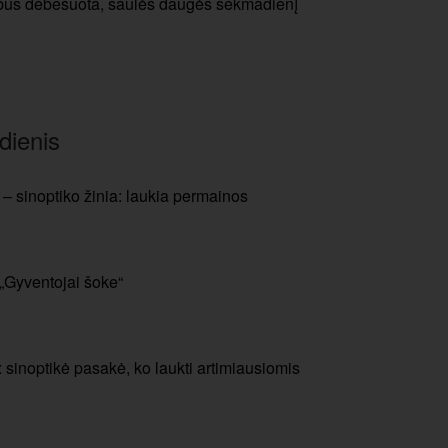
je bus debesuota, saulės daugės sekmadienį
dienis
– sinoptiko žinia: laukia permainos
 „Gyventojai šoke“
 sinoptikė pasakė, ko laukti artimiausiomis