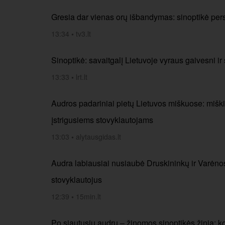
Gresia dar vienas orų išbandymas: sinoptikė pers
13:34
•
tv3.lt
Sinoptikė: savaitgalį Lietuvoje vyraus gaivesni ir
13:33
•
lrt.lt
Audros padariniai pietų Lietuvos miškuose: miški
įstrigusiems stovyklautojams
13:03
•
alytausgidas.lt
Audra labiausiai nusiaubė Druskininkų ir Varėnos
stovyklautojus
12:39
•
15min.lt
Po siautusių audrų – žinomos sinoptikės žinia: ko t