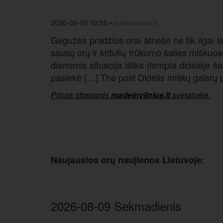
2026-05-03 10:55
•
madeinvilnius.lt
Gegužės pradžios orai atnešė ne tik ilgai l
sausų orų ir kritulių trūkumo šalies miškuo
dienomis situacija išliks įtempta didelėje
pasiekė […] The post Didelis miškų gaisrų pa
Pilnas straipsnis
madeinvilnius.lt
svetainėje.
Naujausios orų naujienos Lietuvoje:
2026-08-09 Sekmadienis