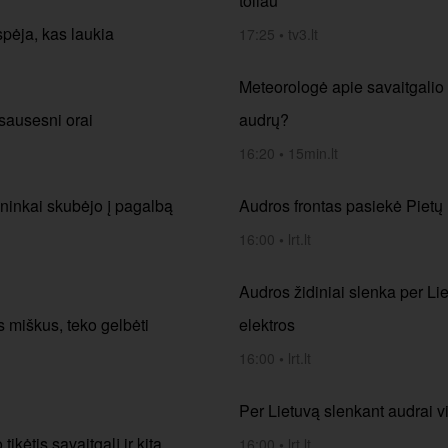
toliau
pėja, kas laukia
17:25
•
tv3.lt
Meteorologė apie savaitgalio i
 sausesni orai
audrų?
16:20
•
15min.lt
ninkai skubėjo į pagalbą
Audros frontas pasiekė Pietų L
16:00
•
lrt.lt
Audros židiniai slenka per Lie
 miškus, teko gelbėti
elektros
16:00
•
lrt.lt
Per Lietuvą slenkant audrai vi
ikėtis savaitgalį ir kitą
16:00
•
lrt.lt