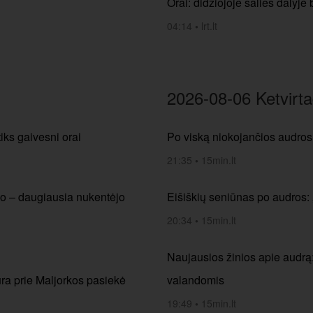
Orai: didžiojoje šalies daly
04:14
•
lrt.lt
2026-08-06 Ketvirta
iks gaivesni orai
Po viską niokojančios audros 
21:35
•
15min.lt
jo – daugiausia nukentėjo
Eišiškių seniūnas po audros:
20:34
•
15min.lt
Naujausios žinios apie audrą:
ra prie Maljorkos pasiekė
valandomis
19:49
•
15min.lt