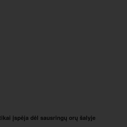
ikai įspėja dėl sausringų orų šalyje