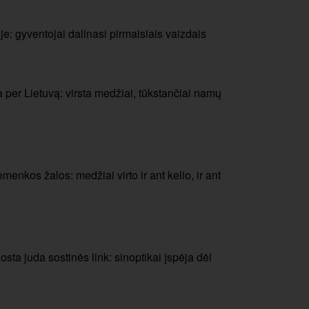
e: gyventojai dalinasi pirmaisiais vaizdais
ka per Lietuvą: virsta medžiai, tūkstančiai namų
menkos žalos: medžiai virto ir ant kelio, ir ant
sta juda sostinės link: sinoptikai įspėja dėl