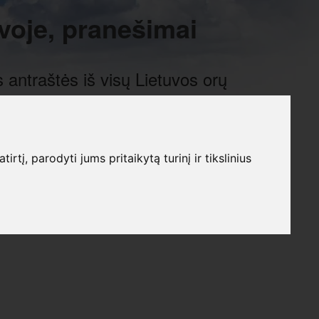
voje, pranešimai
 antraštės iš visų Lietuvos orų
į, parodyti jums pritaikytą turinį ir tikslinius