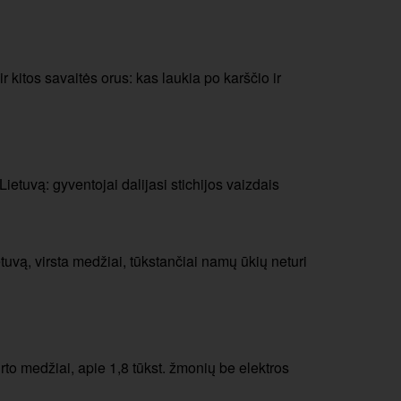
r kitos savaitės orus: kas laukia po karščio ir
ietuvą: gyventojai dalijasi stichijos vaizdais
tuvą, virsta medžiai, tūkstančiai namų ūkių neturi
rto medžiai, apie 1,8 tūkst. žmonių be elektros