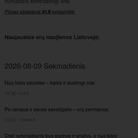
numatomi kontrastingi orai.
Pilnas straipsnis
lrt.lt
svetainėje.
Naujausios orų naujienos Lietuvoje:
2026-08-09 Sekmadienis
Nuo kitos savaitės – kaitra ir audringi orai
05:36
•
tv3.lt
Po ramaus ir sauso savaitgalio – orų permainos
05:23
•
15min.lt
Orai: sekmadienis bus giedras ir gražus, o nuo kitos