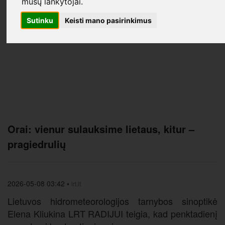
mūsų lankytojai.
Sutinku
Keisti mano pasirinkimus
Orai: vienur sulauksime lietaus, kitur –
pragiedrulių
2026-05-08 03:42
•
lrt.lt
Lietuvos hidrometeorologijos tarnybos sinoptikė
Elena Kliukina LRT RADIJUI teigia, kad penktadienį