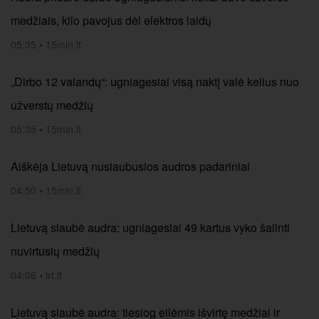
medžiais, kilo pavojus dėl elektros laidų
05:35
•
15min.lt
„Dirbo 12 valandų“: ugniagesiai visą naktį valė kelius nuo
užverstų medžių
05:35
•
15min.lt
Aiškėja Lietuvą nusiaubusios audros padariniai
04:50
•
15min.lt
Lietuvą siaubė audra: ugniagesiai 49 kartus vyko šalinti
nuvirtusių medžių
04:06
•
lrt.lt
Lietuvą siaubė audra: tiesiog eilėmis išvirtę medžiai ir