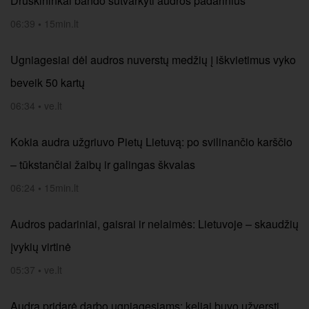
Druskininkai bando sutvarkyti audros padarinius
06:39
•
15min.lt
Ugniagesiai dėl audros nuverstų medžių į iškvietimus vyko
beveik 50 kartų
06:34
•
ve.lt
Kokia audra užgriuvo Pietų Lietuvą: po svilinančio karščio
– tūkstančiai žaibų ir galingas škvalas
06:24
•
15min.lt
Audros padariniai, gaisrai ir nelaimės: Lietuvoje – skaudžių
įvykių virtinė
05:37
•
ve.lt
Audra pridarė darbo ugniagesiams: keliai buvo užversti