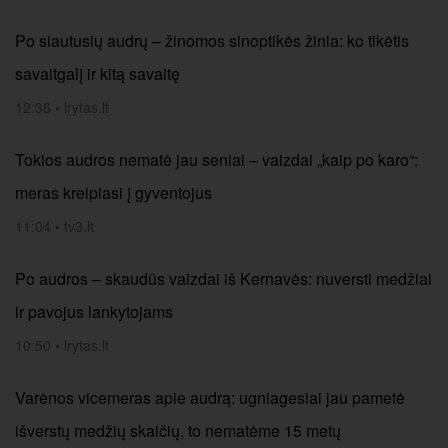
Po siautusių audrų – žinomos sinoptikės žinia: ko tikėtis
savaitgalį ir kitą savaitę
12:36
•
lrytas.lt
Tokios audros nematė jau seniai – vaizdai „kaip po karo“:
meras kreipiasi į gyventojus
11:04
•
tv3.lt
Po audros – skaudūs vaizdai iš Kernavės: nuversti medžiai
ir pavojus lankytojams
10:50
•
lrytas.lt
Varėnos vicemeras apie audrą: ugniagesiai jau pametė
išverstų medžių skaičių, to nematėme 15 metų