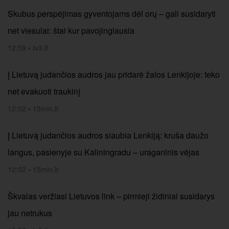
Skubus perspėjimas gyventojams dėl orų – gali susidaryti
net viesulai: štai kur pavojingiausia
12:59
•
tv3.lt
Į Lietuvą judančios audros jau pridarė žalos Lenkijoje: teko
net evakuoti traukinį
12:02
•
15min.lt
Į Lietuvą judančios audros siaubia Lenkiją: kruša daužo
langus, pasienyje su Kaliningradu – uraganinis vėjas
12:02
•
15min.lt
Škvalas veržiasi Lietuvos link – pirmieji židiniai susidarys
jau netrukus