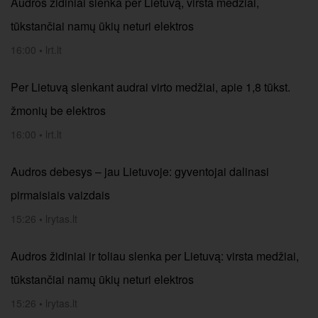
Audros židiniai slenka per Lietuvą, virsta medžiai,
tūkstančiai namų ūkių neturi elektros
16:00
•
lrt.lt
Per Lietuvą slenkant audrai virto medžiai, apie 1,8 tūkst.
žmonių be elektros
16:00
•
lrt.lt
Audros debesys – jau Lietuvoje: gyventojai dalinasi
pirmaisiais vaizdais
15:26
•
lrytas.lt
Audros židiniai ir toliau slenka per Lietuvą: virsta medžiai,
tūkstančiai namų ūkių neturi elektros
15:26
•
lrytas.lt