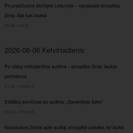
Po praūžusios stichijos Lietuvoje – naujausia sinoptikų
žinia: štai kas laukia
03:40
•
tv3.lt
2026-08-06 Ketvirtadienis
Po viską niokojančios audros – sinoptiko žinia: laukia
permainos
21:35
•
15min.lt
Eišiškių seniūnas po audros: „Gyventojai šoke“
20:34
•
15min.lt
Naujausios žinios apie audrą: sinoptikė pasakė, ko laukti