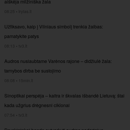
aiškėja milžiniška žala
08:25
•
lrytas.lt
Užfiksavo, kaip į Vilniaus simbolį trenkia žaibas:
pamatykite patys
08:13
•
tv3.lt
Audros nusiaubtame Varėnos rajone – didžiulė žala:
tarnybos dirba be sustojimo
08:08
•
15min.lt
Sinoptikai perspėja – kaitra ir škvalas išbandė Lietuvą: štai
kada užgrius drėgnesni ciklonai
07:54
•
tv3.lt