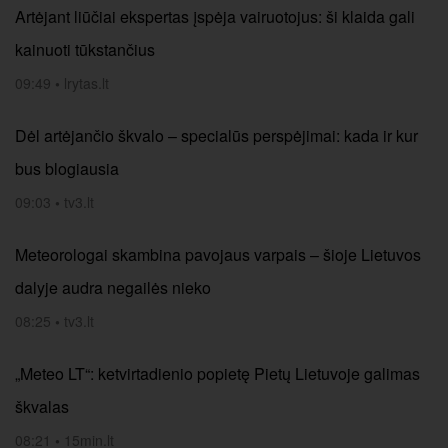
Artėjant liūčiai ekspertas įspėja vairuotojus: ši klaida gali
kainuoti tūkstančius
09:49
•
lrytas.lt
Dėl artėjančio škvalo – specialūs perspėjimai: kada ir kur
bus blogiausia
09:03
•
tv3.lt
Meteorologai skambina pavojaus varpais – šioje Lietuvos
dalyje audra negailės nieko
08:25
•
tv3.lt
„Meteo LT“: ketvirtadienio popietę Pietų Lietuvoje galimas
škvalas
08:21
•
15min.lt