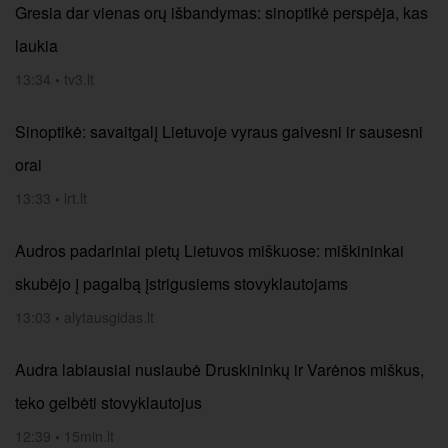
Gresia dar vienas orų išbandymas: sinoptikė perspėja, kas
laukia
13:34
•
tv3.lt
Sinoptikė: savaitgalį Lietuvoje vyraus gaivesni ir sausesni
orai
13:33
•
lrt.lt
Audros padariniai pietų Lietuvos miškuose: miškininkai
skubėjo į pagalbą įstrigusiems stovyklautojams
13:03
•
alytausgidas.lt
Audra labiausiai nusiaubė Druskininkų ir Varėnos miškus,
teko gelbėti stovyklautojus
12:39
•
15min.lt