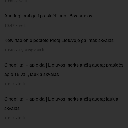
10:56
•
tv3.lt
Audringi orai gali prasidėti nuo 15 valandos
10:47
•
ve.lt
Ketvirtadienio popietę Pietų Lietuvoje galimas škvalas
10:46
•
alytausgidas.lt
Sinoptikai – apie dalį Lietuvos merksiančią audrą: prasidės
apie 15 val., laukia škvalas
10:17
•
lrt.lt
Sinoptikai – apie dalį Lietuvos merksiančią audrą: laukia
škvalas
10:17
•
lrt.lt