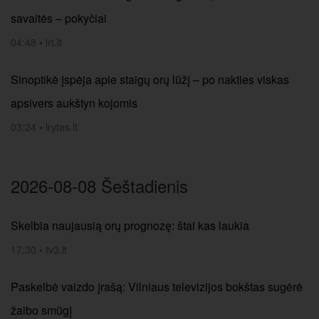
savaitės – pokyčiai
04:48
•
lrt.lt
Sinoptikė įspėja apie staigų orų lūžį – po nakties viskas
apsivers aukštyn kojomis
03:24
•
lrytas.lt
2026-08-08 Šeštadienis
Skelbia naujausią orų prognozę: štai kas laukia
17:30
•
tv3.lt
Paskelbė vaizdo įrašą: Vilniaus televizijos bokštas sugėrė
žaibo smūgį