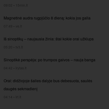
09:02
•
15min.lt
Magnetinė audra rugpjūčio 8 dieną: kokia jos galia
07:49
•
ve.lt
Iš sinoptikų – naujausia žinia: štai kokie orai užklups
05:20
•
tv3.lt
Sinoptikė perspėja: po trumpos gaivos – nauja banga
04:42
•
lrytas.lt
Orai: didžiojoje šalies dalyje bus debesuota, saulės
daugės sekmadienį
04:14
•
lrt.lt