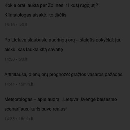
Kokie orai laukia per Žolines ir likusį rugpjūtį?
Klimatologas atsakė, ko tikėtis
16:15
•
tv3.lt
Po Lietuvą siaubusių audringų orų – staigūs pokyčiai: jau
aišku, kas laukia kitą savaitę
14:50
•
tv3.lt
Artimiausių dienų orų prognozė: gražios vasaros pažadas
14:44
•
15min.lt
Meteorologas – apie audrą: „Lietuva išvengė baisesnio
scenarijaus, kuris buvo realus“
14:33
•
15min.lt