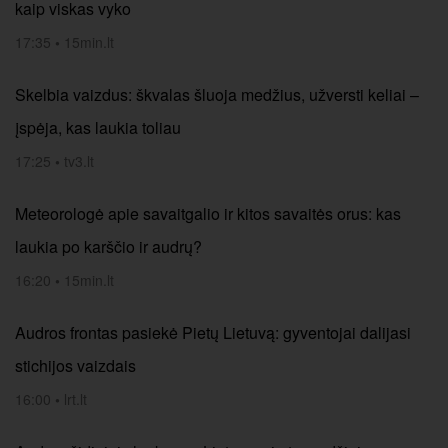
kaip viskas vyko
17:35
•
15min.lt
Skelbia vaizdus: škvalas šluoja medžius, užversti keliai –
įspėja, kas laukia toliau
17:25
•
tv3.lt
Meteorologė apie savaitgalio ir kitos savaitės orus: kas
laukia po karščio ir audrų?
16:20
•
15min.lt
Audros frontas pasiekė Pietų Lietuvą: gyventojai dalijasi
stichijos vaizdais
16:00
•
lrt.lt