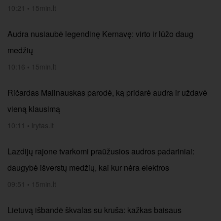
10:21
•
15min.lt
Audra nusiaubė legendinę Kernavę: virto ir lūžo daug
medžių
10:16
•
15min.lt
Ričardas Malinauskas parodė, ką pridarė audra ir uždavė
vieną klausimą
10:11
•
lrytas.lt
Lazdijų rajone tvarkomi praūžusios audros padariniai:
daugybė išverstų medžių, kai kur nėra elektros
09:51
•
15min.lt
Lietuvą išbandė škvalas su kruša: kažkas baisaus