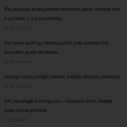
Šalį siaubusi audra pridarė nemenkos žalos: medžiai virto
ir ant kelio, ir ant automobilių
15:26
•
lrytas.lt
Dar viena audringų debesų juosta juda sostinės link:
sinoptikai įspėja dėl škvalo
15:26
•
lrytas.lt
Galinga audra smogė Lietuvai: aiškėja stichijos padariniai
15:26
•
lrytas.lt
Dėl pavojingai audringų orų – naujausia žinia: skelbia,
kada nurims stichijos
14:50
•
tv3.lt