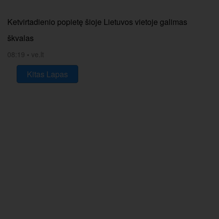
Ketvirtadienio popietę šioje Lietuvos vietoje galimas
škvalas
08:19
•
ve.lt
Kitas Lapas