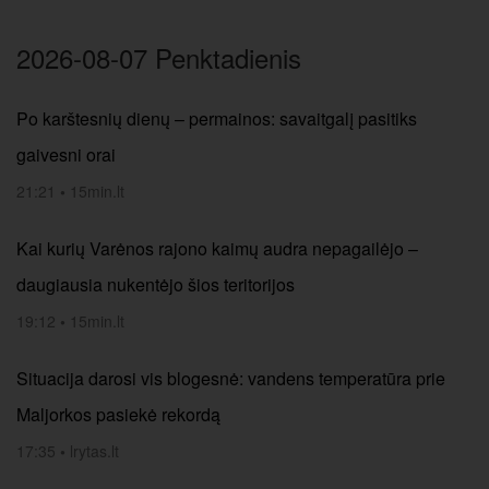
2026-08-07 Penktadienis
Po karštesnių dienų – permainos: savaitgalį pasitiks
gaivesni orai
21:21
•
15min.lt
Kai kurių Varėnos rajono kaimų audra nepagailėjo –
daugiausia nukentėjo šios teritorijos
19:12
•
15min.lt
Situacija darosi vis blogesnė: vandens temperatūra prie
Maljorkos pasiekė rekordą
17:35
•
lrytas.lt