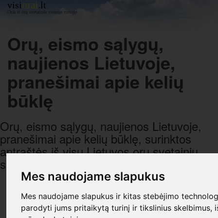
orai
visi
.lt
Orai ir orų svetainės vienoje vietoje
Orų, eismo sąlygų,
naujienos Lietuvoje,
pranešimai apie kelių
būklę
Orų, eismo sąlygų, naujienos Lietuvoje,
pranešimai apie kelių būklę, surinktos
antraštės iš visų Lietuvos orų svetainių,
sugrupuotos pagal datą ir laiką.
Mes naudojame slapukus
R E K L A M A
Mes naudojame slapukus ir kitas stebėjimo technologi
parodyti jums pritaikytą turinį ir tikslinius skelbimus, 