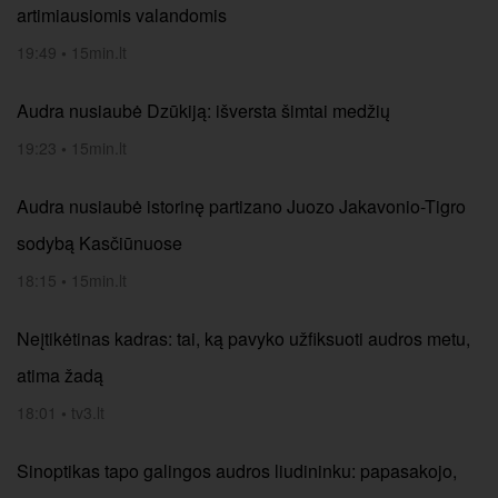
artimiausiomis valandomis
19:49
•
15min.lt
Audra nusiaubė Dzūkiją: išversta šimtai medžių
19:23
•
15min.lt
Audra nusiaubė istorinę partizano Juozo Jakavonio-Tigro
sodybą Kasčiūnuose
18:15
•
15min.lt
Neįtikėtinas kadras: tai, ką pavyko užfiksuoti audros metu,
atima žadą
18:01
•
tv3.lt
Sinoptikas tapo galingos audros liudininku: papasakojo,