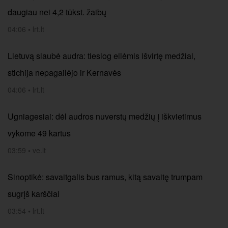
daugiau nei 4,2 tūkst. žaibų
04:06
•
lrt.lt
Lietuvą siaubė audra: tiesiog eilėmis išvirtę medžiai,
stichija nepagailėjo ir Kernavės
04:06
•
lrt.lt
Ugniagesiai: dėl audros nuverstų medžių į iškvietimus
vykome 49 kartus
03:59
•
ve.lt
Sinoptikė: savaitgalis bus ramus, kitą savaitę trumpam
sugrįš karščiai
03:54
•
lrt.lt