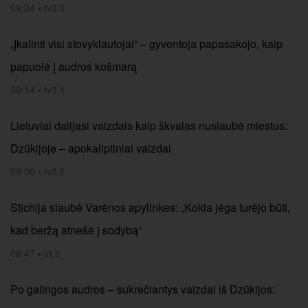
09:24
•
tv3.lt
„Įkalinti visi stovyklautojai“ – gyventoja papasakojo, kaip
papuolė į audros košmarą
09:14
•
tv3.lt
Lietuviai dalijasi vaizdais kaip škvalas nusiaubė miestus:
Dzūkijoje – apokaliptiniai vaizdai
09:00
•
tv3.lt
Stichija siaubė Varėnos apylinkes: „Kokia jėga turėjo būti,
kad beržą atnešė į sodybą“
08:47
•
lrt.lt
Po galingos audros – sukrečiantys vaizdai iš Dzūkijos: