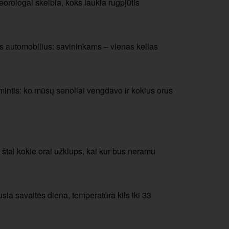
orologai skelbia, koks laukia rugpjūtis
s automobilius: savininkams – vienas kelias
mintis: ko mūsų senoliai vengdavo ir kokius orus
: štai kokie orai užklups, kai kur bus neramu
usia savaitės diena, temperatūra kils iki 33