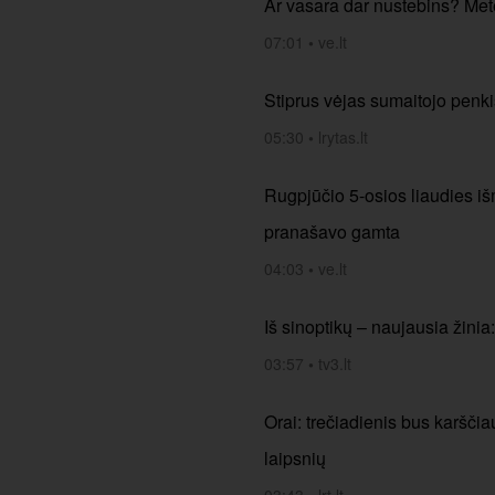
Ar vasara dar nustebins? Mete
07:01
•
ve.lt
Stiprus vėjas sumaitojo penki
05:30
•
lrytas.lt
Rugpjūčio 5-osios liaudies iš
pranašavo gamta
04:03
•
ve.lt
Iš sinoptikų – naujausia žinia
03:57
•
tv3.lt
Orai: trečiadienis bus karščia
laipsnių