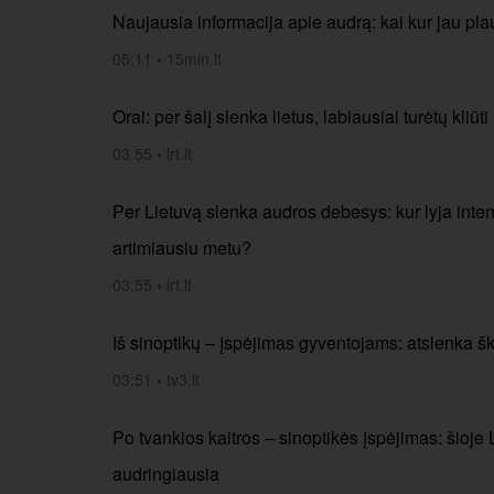
Naujausia informacija apie audrą: kai kur jau plau
05:11
•
15min.lt
Orai: per šalį slenka lietus, labiausiai turėtų kliūti
03:55
•
lrt.lt
Per Lietuvą slenka audros debesys: kur lyja intens
artimiausiu metu?
03:55
•
lrt.lt
Iš sinoptikų – įspėjimas gyventojams: atslenka šk
03:51
•
tv3.lt
Po tvankios kaitros – sinoptikės įspėjimas: šioje
audringiausia