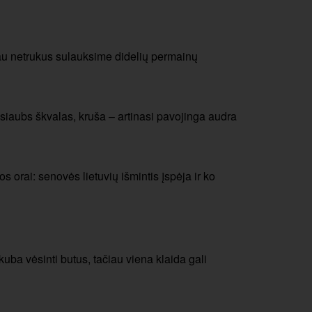
au netrukus sulauksime didelių permainų
siaubs škvalas, kruša – artinasi pavojinga audra
 orai: senovės lietuvių išmintis įspėja ir ko
a vėsinti butus, tačiau viena klaida gali