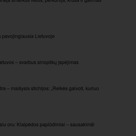
s pavojingiausia Lietuvoje
etuvos – svarbus sinoptikų įspėjimas
ra – maišysis stichijos: „Reikės galvoti, kuriuo
usiu oru: Klaipėdos paplūdimiai – sausakimši