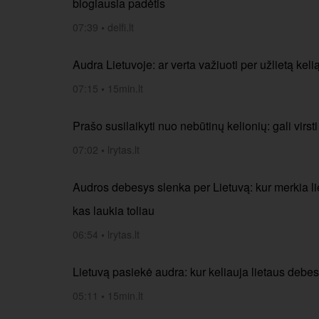
blogiausia padėtis
07:39
•
delfi.lt
Audra Lietuvoje: ar verta važiuoti per užlietą keli
07:15
•
15min.lt
Prašo susilaikyti nuo nebūtinų kelionių: gali virsti
07:02
•
lrytas.lt
Audros debesys slenka per Lietuvą: kur merkia lie
kas laukia toliau
06:54
•
lrytas.lt
Lietuvą pasiekė audra: kur keliauja lietaus debe
05:11
•
15min.lt