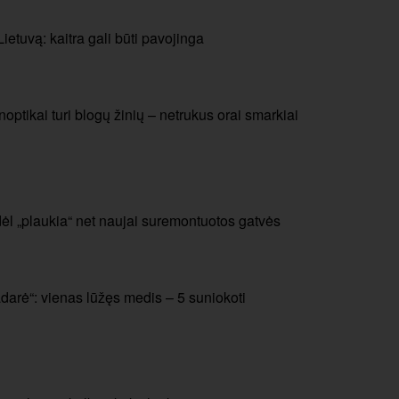
etuvą: kaitra gali būti pavojinga
noptikai turi blogų žinių – netrukus orai smarkiai
odėl „plaukia“ net naujai suremontuotos gatvės
adarė“: vienas lūžęs medis – 5 suniokoti