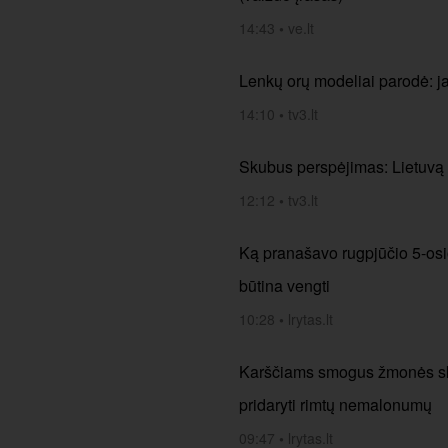
14:43
•
ve.lt
Lenkų orų modeliai parodė: j
14:10
•
tv3.lt
Skubus perspėjimas: Lietuvą 
12:12
•
tv3.lt
Ką pranašavo rugpjūčio 5-osios
būtina vengti
10:28
•
lrytas.lt
Karščiams smogus žmonės skub
pridaryti rimtų nemalonumų
09:47
•
lrytas.lt