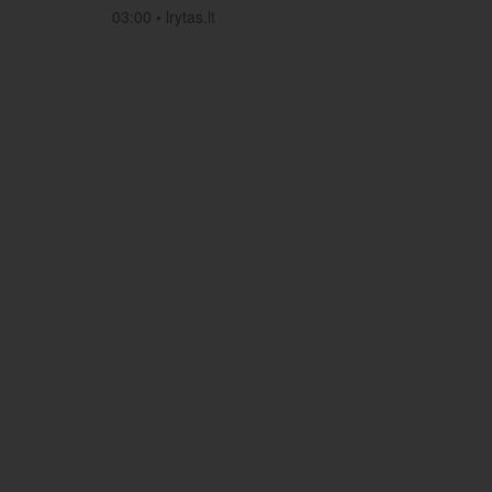
03:00
•
lrytas.lt