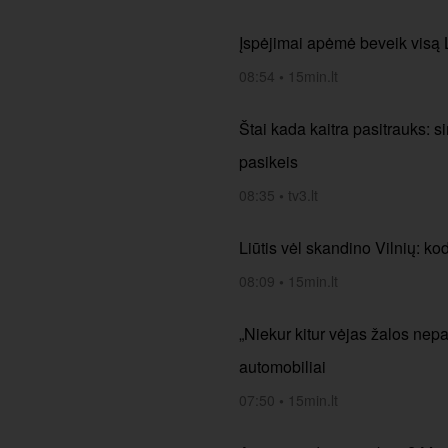
Įspėjimai apėmė beveik visą Li
08:54
•
15min.lt
Štai kada kaitra pasitrauks: si
pasikeis
08:35
•
tv3.lt
Liūtis vėl skandino Vilnių: k
08:09
•
15min.lt
„Niekur kitur vėjas žalos nep
automobiliai
07:50
•
15min.lt