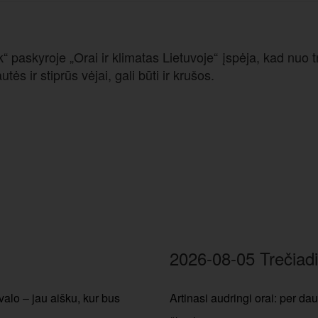
paskyroje „Orai ir klimatas Lietuvoje“ įspėja, kad nuo tr
ės ir stiprūs vėjai, gali būti ir krušos.
2026-08-05 Trečiadi
valo – jau aišku, kur bus
Artinasi audringi orai: per dau