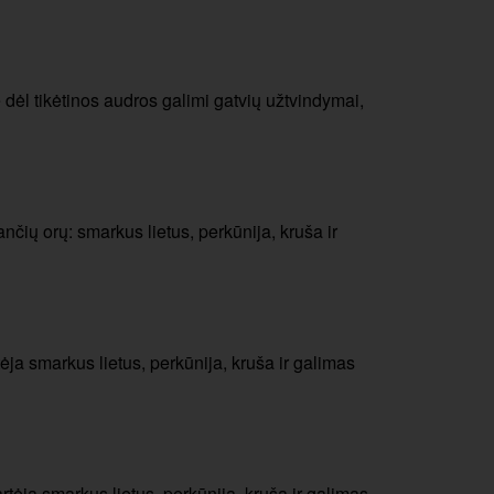
e dėl tikėtinos audros galimi gatvių užtvindymai,
nčių orų: smarkus lietus, perkūnija, kruša ir
ėja smarkus lietus, perkūnija, kruša ir galimas
rtėja smarkus lietus, perkūnija, kruša ir galimas