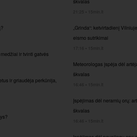
škvalas
21:25
•
15min.lt
ą?
„Grinda“: ketvirtadienį Vilniuj
eismo sutrikimai
17:16
•
15min.lt
 medžiai ir tvinti gatvės
Meteorologas įspėja dėl artėja
škvalas
tus ir griaudėja perkūnija,
16:46
•
15min.lt
Įspėjimas dėl neramių orų: art
škvalas
sys?
16:46
•
15min.lt
Įspėjimas dėl pavojingų orų: a