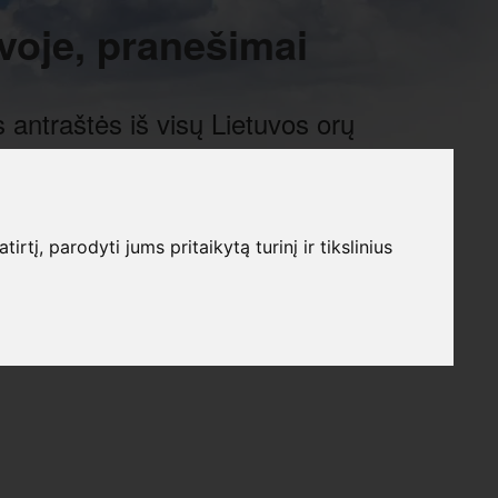
voje, pranešimai
 antraštės iš visų Lietuvos orų
į, parodyti jums pritaikytą turinį ir tikslinius