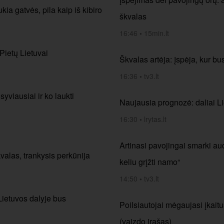
kia gatvės, pila kaip iš kibiro
škvalas
16:46
•
15min.lt
 Pietų Lietuvai
Škvalas artėja: įspėja, kur bu
16:36
•
tv3.lt
yviausiai ir ko laukti
Naujausia prognozė: daliai Li
16:30
•
lrytas.lt
Artinasi pavojingai smarki aud
valas, trankysis perkūnija
keliu grįžti namo“
14:50
•
tv3.lt
 Lietuvos dalyje bus
Poilsiautojai mėgaujasi įkait
(vaizdo įrašas)