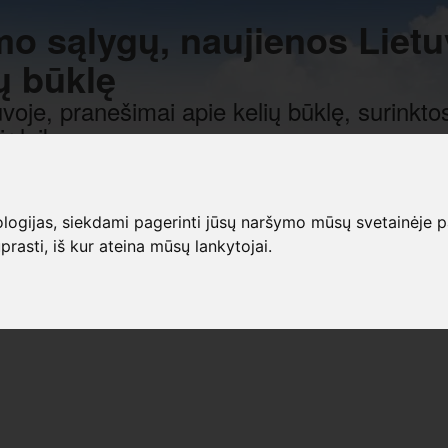
mo sąlygų, naujienos Lietu
ų būklę
voje, pranešimai apie kelių būklę, surinktos
r laiką.
gijas, siekdami pagerinti jūsų naršymo mūsų svetainėje patirt
prasti, iš kur ateina mūsų lankytojai.