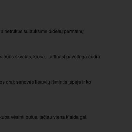
au netrukus sulauksime didelių permainų
siaubs škvalas, kruša – artinasi pavojinga audra
 orai: senovės lietuvių išmintis įspėja ir ko
a vėsinti butus, tačiau viena klaida gali