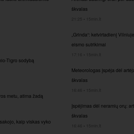
škvalas
21:25
•
15min.lt
„Grinda“: ketvirtadienį Vilniuj
eismo sutrikimai
17:16
•
15min.lt
nio-Tigro sodybą
Meteorologas įspėja dėl artėja
škvalas
16:46
•
15min.lt
dros metu, atima žadą
Įspėjimas dėl neramių orų: art
škvalas
sakojo, kaip viskas vyko
16:46
•
15min.lt