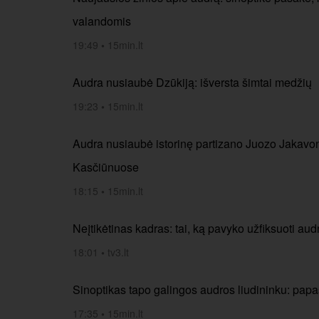
valandomis
19:49
•
15min.lt
Audra nusiaubė Dzūkiją: išversta šimtai medžių
19:23
•
15min.lt
Audra nusiaubė istorinę partizano Juozo Jakavo
Kasčiūnuose
18:15
•
15min.lt
Neįtikėtinas kadras: tai, ką pavyko užfiksuoti au
18:01
•
tv3.lt
Sinoptikas tapo galingos audros liudininku: papa
17:35
•
15min.lt