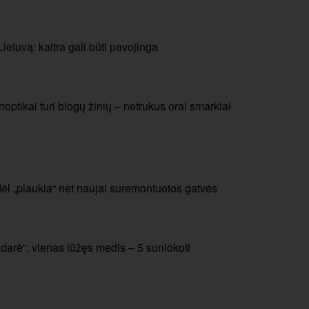
etuvą: kaitra gali būti pavojinga
noptikai turi blogų žinių – netrukus orai smarkiai
odėl „plaukia“ net naujai suremontuotos gatvės
adarė“: vienas lūžęs medis – 5 suniokoti