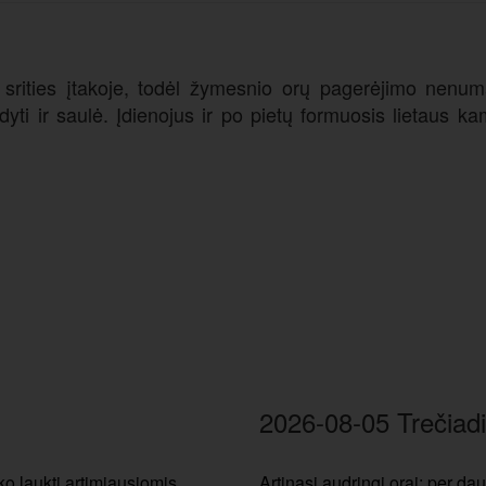
srities įtakoje, todėl žymesnio orų pagerėjimo nenum
odyti ir saulė. Įdienojus ir po pietų formuosis lietaus 
2026-08-05 Trečiadi
ko laukti artimiausiomis
Artinasi audringi orai: per dau