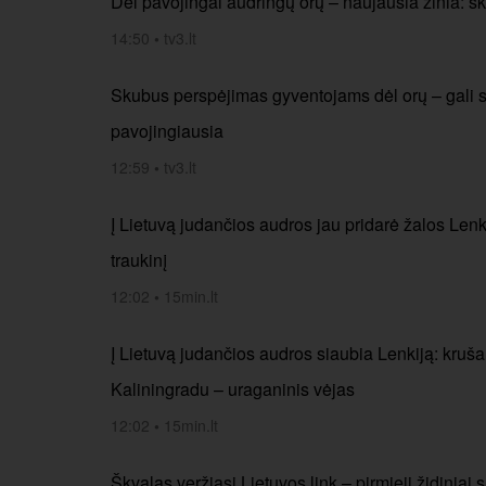
Dėl pavojingai audringų orų – naujausia žinia: sk
14:50
•
tv3.lt
Skubus perspėjimas gyventojams dėl orų – gali sus
pavojingiausia
12:59
•
tv3.lt
Į Lietuvą judančios audros jau pridarė žalos Lenki
traukinį
12:02
•
15min.lt
Į Lietuvą judančios audros siaubia Lenkiją: kruš
Kaliningradu – uraganinis vėjas
12:02
•
15min.lt
Škvalas veržiasi Lietuvos link – pirmieji židiniai