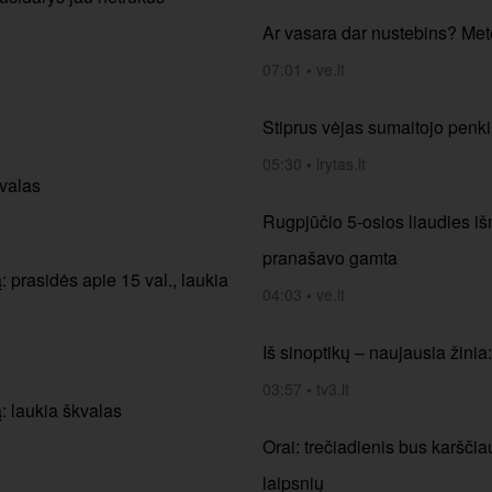
Ar vasara dar nustebins? Mete
07:01
•
ve.lt
Stiprus vėjas sumaitojo penki
05:30
•
lrytas.lt
kvalas
Rugpjūčio 5-osios liaudies iš
pranašavo gamta
: prasidės apie 15 val., laukia
04:03
•
ve.lt
Iš sinoptikų – naujausia žinia
03:57
•
tv3.lt
: laukia škvalas
Orai: trečiadienis bus karščia
laipsnių