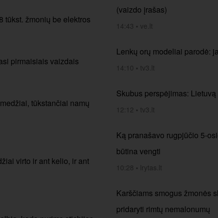
(vaizdo įrašas)
8 tūkst. žmonių be elektros
14:43
•
ve.lt
Lenkų orų modeliai parodė: j
si pirmaisiais vaizdais
14:10
•
tv3.lt
Skubus perspėjimas: Lietuvą 
ta medžiai, tūkstančiai namų
12:12
•
tv3.lt
Ką pranašavo rugpjūčio 5-osios
būtina vengti
 virto ir ant kelio, ir ant
10:28
•
lrytas.lt
Karščiams smogus žmonės skub
pridaryti rimtų nemalonumų