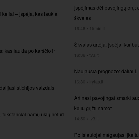
Įspėjimas dėl pavojingų orų: a
keliai – įspėja, kas laukia
škvalas
16:46
•
15min.lt
Škvalas artėja: įspėja, kur bu
s: kas laukia po karščio ir
16:36
•
tv3.lt
Naujausia prognozė: daliai Li
16:30
•
lrytas.lt
alijasi stichijos vaizdais
Artinasi pavojingai smarki aud
keliu grįžti namo“
, tūkstančiai namų ūkių neturi
14:50
•
tv3.lt
Poilsiautojai mėgaujasi įkait