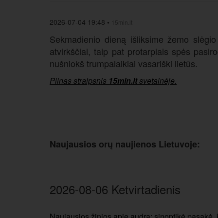
2026-07-04 19:48
•
15min.lt
Sekmadienio dieną išliksime žemo slėgio 
atvirkščiai, taip pat protarpiais spės pasir
nušniokš trumpalaikiai vasariški lietūs.
Pilnas straipsnis
15min.lt
svetainėje.
Naujausios orų naujienos Lietuvoje:
2026-08-06 Ketvirtadienis
Naujausios žinios apie audrą: sinoptikė pasakė, 