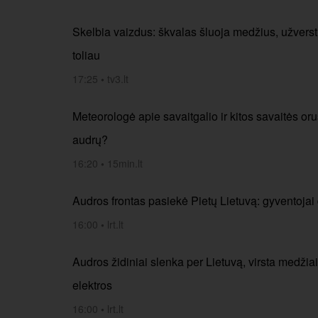
Skelbia vaizdus: škvalas šluoja medžius, užversti 
toliau
17:25
•
tv3.lt
Meteorologė apie savaitgalio ir kitos savaitės oru
audrų?
16:20
•
15min.lt
Audros frontas pasiekė Pietų Lietuvą: gyventojai d
16:00
•
lrt.lt
Audros židiniai slenka per Lietuvą, virsta medžiai
elektros
16:00
•
lrt.lt