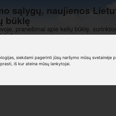
mo sąlygų, naujienos Lietu
ų būklę
voje, pranešimai apie kelių būklę, surinktos
r laiką.
gijas, siekdami pagerinti jūsų naršymo mūsų svetainėje patirt
prasti, iš kur ateina mūsų lankytojai.