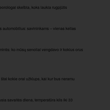
orologai skelbia, koks laukia rugpjūtis
s automobilius: savininkams – vienas kelias
mintis: ko mūsų senoliai vengdavo ir kokius orus
: štai kokie orai užklups, kai kur bus neramu
usia savaitės diena, temperatūra kils iki 33