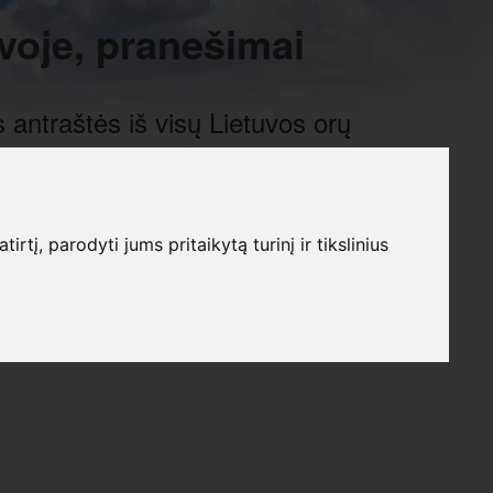
voje, pranešimai
 antraštės iš visų Lietuvos orų
į, parodyti jums pritaikytą turinį ir tikslinius