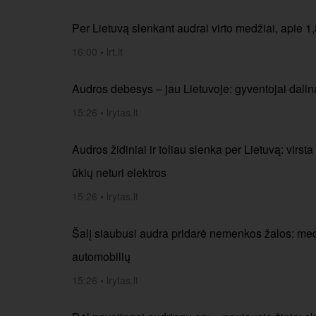
Per Lietuvą slenkant audrai virto medžiai, apie 1,
16:00
•
lrt.lt
Audros debesys – jau Lietuvoje: gyventojai dalina
15:26
•
lrytas.lt
Audros židiniai ir toliau slenka per Lietuvą: virs
ūkių neturi elektros
15:26
•
lrytas.lt
Šalį siaubusi audra pridarė nemenkos žalos: medžiai
automobilių
15:26
•
lrytas.lt