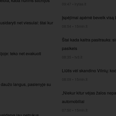
elbia, kada nurims stichijos
09:47
•
lrytas.lt
Įspėjimai apėmė beveik visą Li
idaryti net viesulai: štai kur
08:54
•
15min.lt
Štai kada kaitra pasitrauks: si
pasikeis
joje: teko net evakuoti
08:35
•
tv3.lt
Liūtis vėl skandino Vilnių: k
08:09
•
15min.lt
a daužo langus, pasienyje su
„Niekur kitur vėjas žalos nep
automobiliai
07:50
•
15min.lt
 susidarys jau netrukus