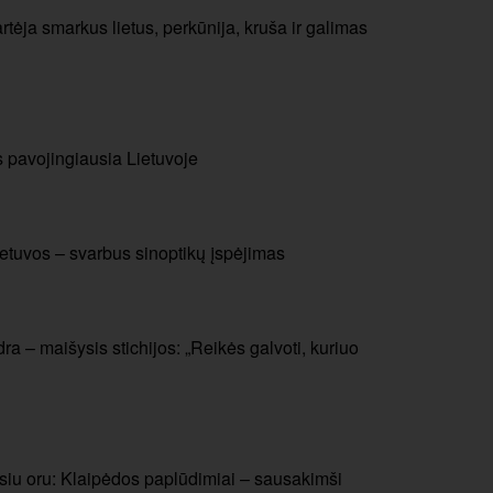
rtėja smarkus lietus, perkūnija, kruša ir galimas
s pavojingiausia Lietuvoje
etuvos – svarbus sinoptikų įspėjimas
ra – maišysis stichijos: „Reikės galvoti, kuriuo
usiu oru: Klaipėdos paplūdimiai – sausakimši