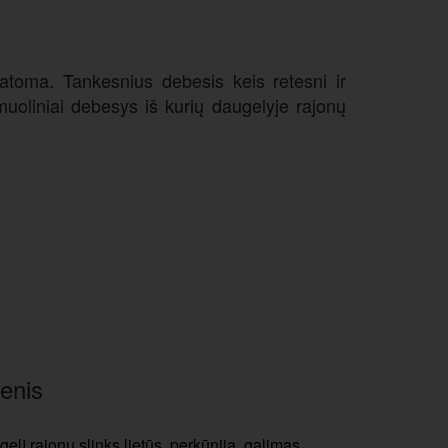
atoma. Tankesnius debesis keis retesni ir
kamuoliniai debesys iš kurių daugelyje rajonų
enis
gelį rajonų slinks lietūs, perkūnija, galimas