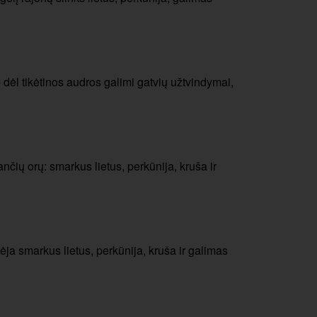
e dėl tikėtinos audros galimi gatvių užtvindymai,
nčių orų: smarkus lietus, perkūnija, kruša ir
ėja smarkus lietus, perkūnija, kruša ir galimas