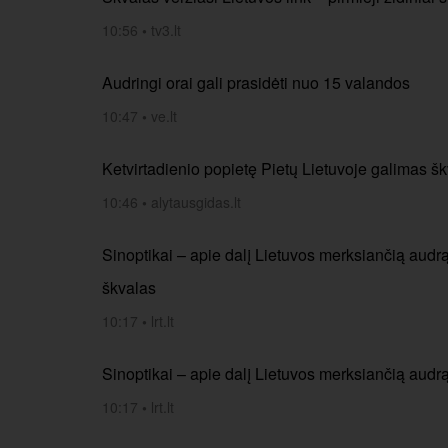
10:56
•
tv3.lt
Audringi orai gali prasidėti nuo 15 valandos
10:47
•
ve.lt
Ketvirtadienio popietę Pietų Lietuvoje galimas š
10:46
•
alytausgidas.lt
Sinoptikai – apie dalį Lietuvos merksiančią audrą
škvalas
10:17
•
lrt.lt
Sinoptikai – apie dalį Lietuvos merksiančią audrą
10:17
•
lrt.lt