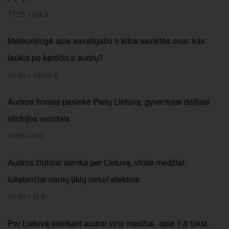
17:25
•
tv3.lt
Meteorologė apie savaitgalio ir kitos savaitės orus: kas
laukia po karščio ir audrų?
16:20
•
15min.lt
Audros frontas pasiekė Pietų Lietuvą: gyventojai dalijasi
stichijos vaizdais
16:00
•
lrt.lt
Audros židiniai slenka per Lietuvą, virsta medžiai,
tūkstančiai namų ūkių neturi elektros
16:00
•
lrt.lt
Per Lietuvą slenkant audrai virto medžiai, apie 1,8 tūkst.