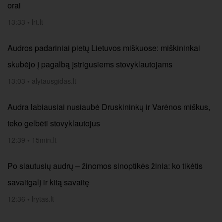
orai
13:33
•
lrt.lt
Audros padariniai pietų Lietuvos miškuose: miškininkai
skubėjo į pagalbą įstrigusiems stovyklautojams
13:03
•
alytausgidas.lt
Audra labiausiai nusiaubė Druskininkų ir Varėnos miškus,
teko gelbėti stovyklautojus
12:39
•
15min.lt
Po siautusių audrų – žinomos sinoptikės žinia: ko tikėtis
savaitgalį ir kitą savaitę
12:36
•
lrytas.lt