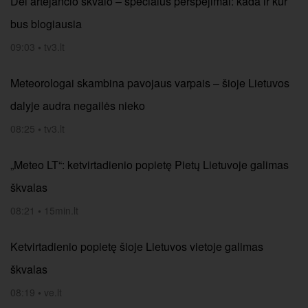
Dėl artėjančio škvalo – specialūs perspėjimai: kada ir kur
bus blogiausia
09:03
•
tv3.lt
Meteorologai skambina pavojaus varpais – šioje Lietuvos
dalyje audra negailės nieko
08:25
•
tv3.lt
„Meteo LT“: ketvirtadienio popietę Pietų Lietuvoje galimas
škvalas
08:21
•
15min.lt
Ketvirtadienio popietę šioje Lietuvos vietoje galimas
škvalas
08:19
•
ve.lt