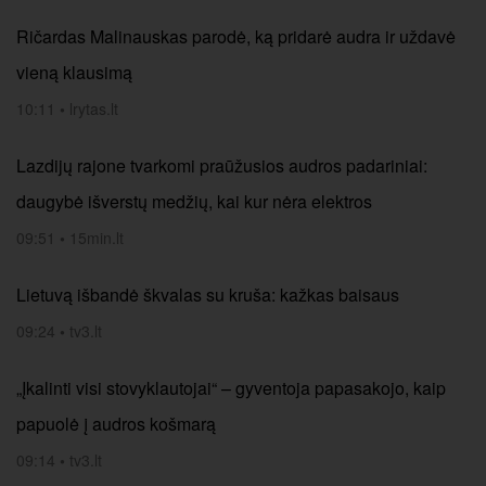
Ričardas Malinauskas parodė, ką pridarė audra ir uždavė
vieną klausimą
10:11
•
lrytas.lt
Lazdijų rajone tvarkomi praūžusios audros padariniai:
daugybė išverstų medžių, kai kur nėra elektros
09:51
•
15min.lt
Lietuvą išbandė škvalas su kruša: kažkas baisaus
09:24
•
tv3.lt
„Įkalinti visi stovyklautojai“ – gyventoja papasakojo, kaip
papuolė į audros košmarą
09:14
•
tv3.lt