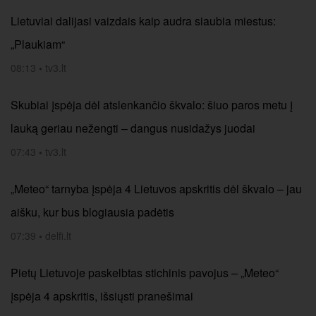
Lietuviai dalijasi vaizdais kaip audra siaubia miestus:
„Plaukiam“
08:13
•
tv3.lt
Skubiai įspėja dėl atslenkančio škvalo: šiuo paros metu į
lauką geriau nežengti – dangus nusidažys juodai
07:43
•
tv3.lt
„Meteo“ tarnyba įspėja 4 Lietuvos apskritis dėl škvalo – jau
aišku, kur bus blogiausia padėtis
07:39
•
delfi.lt
Pietų Lietuvoje paskelbtas stichinis pavojus – „Meteo“
įspėja 4 apskritis, išsiųsti pranešimai