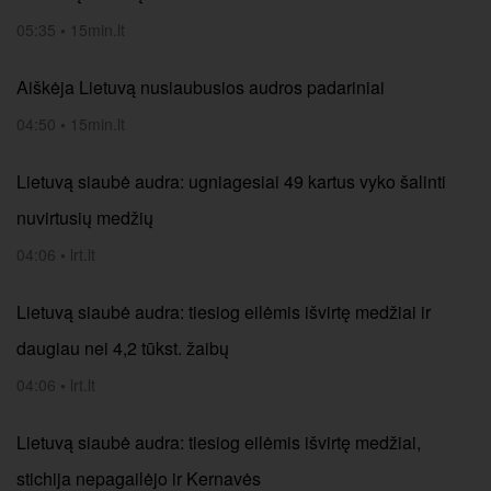
05:35
•
15min.lt
Aiškėja Lietuvą nusiaubusios audros padariniai
04:50
•
15min.lt
Lietuvą siaubė audra: ugniagesiai 49 kartus vyko šalinti
nuvirtusių medžių
04:06
•
lrt.lt
Lietuvą siaubė audra: tiesiog eilėmis išvirtę medžiai ir
daugiau nei 4,2 tūkst. žaibų
04:06
•
lrt.lt
Lietuvą siaubė audra: tiesiog eilėmis išvirtę medžiai,
stichija nepagailėjo ir Kernavės