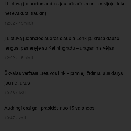
Į Lietuvą judančios audros jau pridarė žalos Lenkijoje: teko
net evakuoti traukinį
12:02
•
15min.lt
Į Lietuvą judančios audros siaubia Lenkiją: kruša daužo
langus, pasienyje su Kaliningradu – uraganinis vėjas
12:02
•
15min.lt
Škvalas veržiasi Lietuvos link – pirmieji židiniai susidarys
jau netrukus
10:56
•
tv3.lt
Audringi orai gali prasidėti nuo 15 valandos
10:47
•
ve.lt