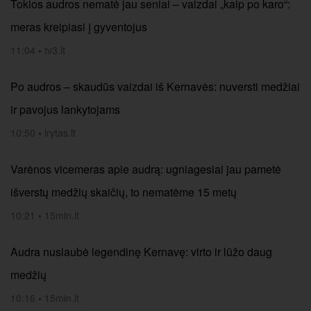
Tokios audros nematė jau seniai – vaizdai „kaip po karo“:
meras kreipiasi į gyventojus
11:04
•
tv3.lt
Po audros – skaudūs vaizdai iš Kernavės: nuversti medžiai
ir pavojus lankytojams
10:50
•
lrytas.lt
Varėnos vicemeras apie audrą: ugniagesiai jau pametė
išverstų medžių skaičių, to nematėme 15 metų
10:21
•
15min.lt
Audra nusiaubė legendinę Kernavę: virto ir lūžo daug
medžių
10:16
•
15min.lt