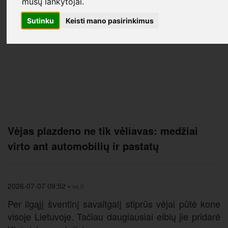
mūsų lankytojai.
Sutinku
Keisti mano pasirinkimus
Vėjas plazdeno ne tik vėliavas: medžiai
virto ant automobilių ir pastatų
2026-07-07 09:52
•
ve.lt
Per ilgąjį šventinį savaitgalį stiprūs vėjai pūtė kone
visoje Lietuvoje. Tačiau daugiausiai eibių jie pridarė