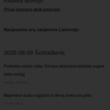
Klaipėdos apskrityje.
Pilnas straipsnis
ve.lt
svetainėje.
Naujausios orų naujienos Lietuvoje:
2026-08-08 Šeštadienis
Paskelbė vaizdo įrašą: Vilniaus televizijos bokštas sugėrė
žaibo smūgį
09:02
•
15min.lt
Magnetinė audra rugpjūčio 8 dieną: kokia jos galia
07:49
•
ve.lt