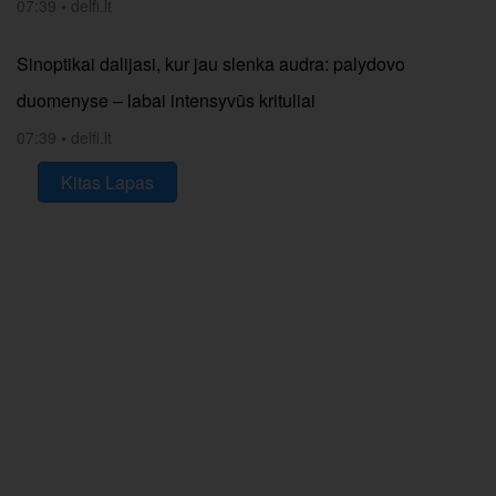
07:39
•
delfi.lt
Sinoptikai dalijasi, kur jau slenka audra: palydovo
duomenyse – labai intensyvūs krituliai
07:39
•
delfi.lt
Kitas Lapas