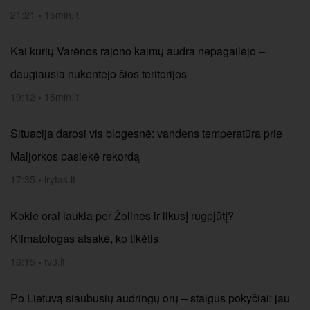
21:21
•
15min.lt
Kai kurių Varėnos rajono kaimų audra nepagailėjo –
daugiausia nukentėjo šios teritorijos
19:12
•
15min.lt
Situacija darosi vis blogesnė: vandens temperatūra prie
Maljorkos pasiekė rekordą
17:35
•
lrytas.lt
Kokie orai laukia per Žolines ir likusį rugpjūtį?
Klimatologas atsakė, ko tikėtis
16:15
•
tv3.lt
Po Lietuvą siaubusių audringų orų – staigūs pokyčiai: jau