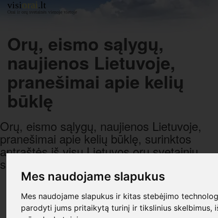
orai
visi
.lt
Orai ir orų svetainės vienoje vietoje
Orų, eismo sąlygų,
naujienos Lietuvoje,
pranešimai apie kelių
būklę
Orų, eismo sąlygų, naujienos Lietuvoje,
pranešimai apie kelių būklę, surinktos
antraštės iš visų Lietuvos orų svetainių,
sugrupuotos pagal datą ir laiką.
Mes naudojame slapukus
R E K L A M A
Mes naudojame slapukus ir kitas stebėjimo technologi
parodyti jums pritaikytą turinį ir tikslinius skelbimus, 