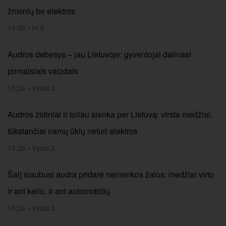
žmonių be elektros
16:00
•
lrt.lt
Audros debesys – jau Lietuvoje: gyventojai dalinasi
pirmaisiais vaizdais
15:26
•
lrytas.lt
Audros židiniai ir toliau slenka per Lietuvą: virsta medžiai,
tūkstančiai namų ūkių neturi elektros
15:26
•
lrytas.lt
Šalį siaubusi audra pridarė nemenkos žalos: medžiai virto
ir ant kelio, ir ant automobilių
15:26
•
lrytas.lt