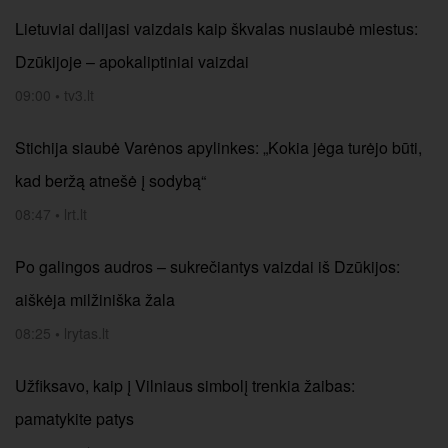
Lietuviai dalijasi vaizdais kaip škvalas nusiaubė miestus:
Dzūkijoje – apokaliptiniai vaizdai
09:00
•
tv3.lt
Stichija siaubė Varėnos apylinkes: „Kokia jėga turėjo būti,
kad beržą atnešė į sodybą“
08:47
•
lrt.lt
Po galingos audros – sukrečiantys vaizdai iš Dzūkijos:
aiškėja milžiniška žala
08:25
•
lrytas.lt
Užfiksavo, kaip į Vilniaus simbolį trenkia žaibas:
pamatykite patys