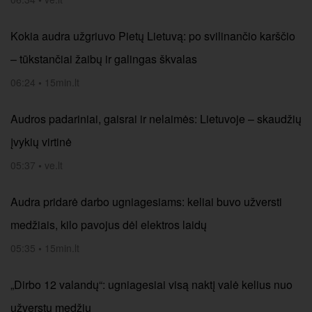
Kokia audra užgriuvo Pietų Lietuvą: po svilinančio karščio
– tūkstančiai žaibų ir galingas škvalas
06:24
•
15min.lt
Audros padariniai, gaisrai ir nelaimės: Lietuvoje – skaudžių
įvykių virtinė
05:37
•
ve.lt
Audra pridarė darbo ugniagesiams: keliai buvo užversti
medžiais, kilo pavojus dėl elektros laidų
05:35
•
15min.lt
„Dirbo 12 valandų“: ugniagesiai visą naktį valė kelius nuo
užverstų medžių