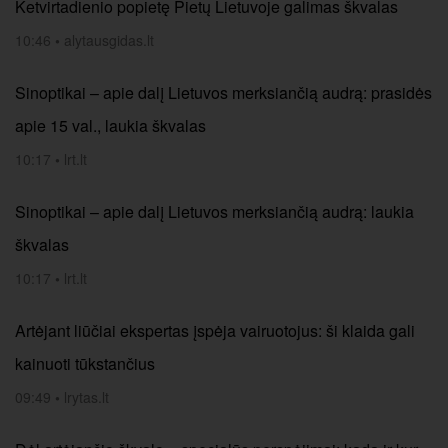
Ketvirtadienio popietę Pietų Lietuvoje galimas škvalas
10:46
•
alytausgidas.lt
Sinoptikai – apie dalį Lietuvos merksiančią audrą: prasidės
apie 15 val., laukia škvalas
10:17
•
lrt.lt
Sinoptikai – apie dalį Lietuvos merksiančią audrą: laukia
škvalas
10:17
•
lrt.lt
Artėjant liūčiai ekspertas įspėja vairuotojus: ši klaida gali
kainuoti tūkstančius
09:49
•
lrytas.lt