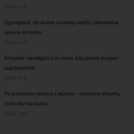
04:06
•
lrt.lt
Ugniagesiai: dėl audros nuverstų medžių į iškvietimus
vykome 49 kartus
03:59
•
ve.lt
Sinoptikė: savaitgalis bus ramus, kitą savaitę trumpam
sugrįš karščiai
03:54
•
lrt.lt
Po praūžusios stichijos Lietuvoje – naujausia sinoptikų
žinia: štai kas laukia
03:40
•
tv3.lt