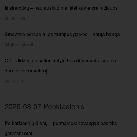
Iš sinoptikų – naujausia žinia: štai kokie orai užklups
05:20
•
tv3.lt
Sinoptikė perspėja: po trumpos gaivos – nauja banga
04:42
•
lrytas.lt
Orai: didžiojoje šalies dalyje bus debesuota, saulės
daugės sekmadienį
04:14
•
lrt.lt
2026-08-07 Penktadienis
Po karštesnių dienų – permainos: savaitgalį pasitiks
gaivesni orai