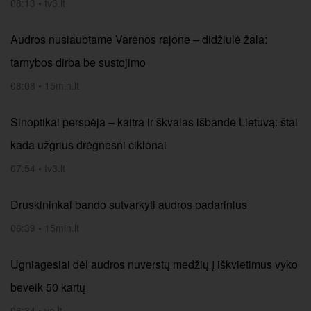
08:13
•
tv3.lt
Audros nusiaubtame Varėnos rajone – didžiulė žala:
tarnybos dirba be sustojimo
08:08
•
15min.lt
Sinoptikai perspėja – kaitra ir škvalas išbandė Lietuvą: štai
kada užgrius drėgnesni ciklonai
07:54
•
tv3.lt
Druskininkai bando sutvarkyti audros padarinius
06:39
•
15min.lt
Ugniagesiai dėl audros nuverstų medžių į iškvietimus vyko
beveik 50 kartų
06:34
•
ve.lt