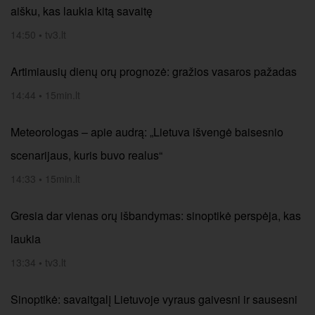
aišku, kas laukia kitą savaitę
14:50
•
tv3.lt
Artimiausių dienų orų prognozė: gražios vasaros pažadas
14:44
•
15min.lt
Meteorologas – apie audrą: „Lietuva išvengė baisesnio
scenarijaus, kuris buvo realus“
14:33
•
15min.lt
Gresia dar vienas orų išbandymas: sinoptikė perspėja, kas
laukia
13:34
•
tv3.lt
Sinoptikė: savaitgalį Lietuvoje vyraus gaivesni ir sausesni