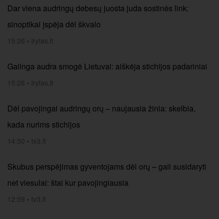
Dar viena audringų debesų juosta juda sostinės link:
sinoptikai įspėja dėl škvalo
15:26
•
lrytas.lt
Galinga audra smogė Lietuvai: aiškėja stichijos padariniai
15:26
•
lrytas.lt
Dėl pavojingai audringų orų – naujausia žinia: skelbia,
kada nurims stichijos
14:50
•
tv3.lt
Skubus perspėjimas gyventojams dėl orų – gali susidaryti
net viesulai: štai kur pavojingiausia
12:59
•
tv3.lt