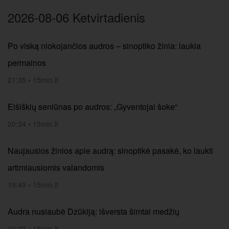
2026-08-06 Ketvirtadienis
Po viską niokojančios audros – sinoptiko žinia: laukia
permainos
21:35
•
15min.lt
Eišiškių seniūnas po audros: „Gyventojai šoke“
20:34
•
15min.lt
Naujausios žinios apie audrą: sinoptikė pasakė, ko laukti
artimiausiomis valandomis
19:49
•
15min.lt
Audra nusiaubė Dzūkiją: išversta šimtai medžių
19:23
•
15min.lt