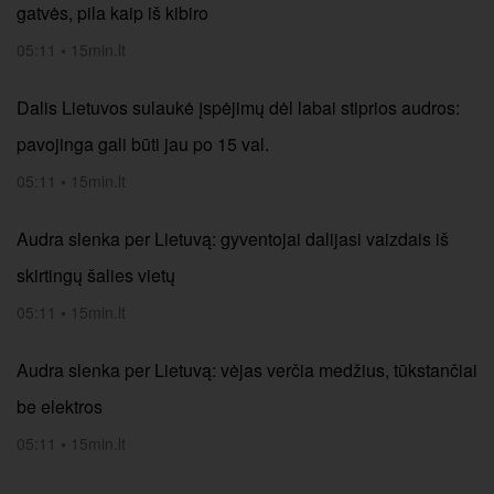
gatvės, pila kaip iš kibiro
05:11
•
15min.lt
Dalis Lietuvos sulaukė įspėjimų dėl labai stiprios audros:
pavojinga gali būti jau po 15 val.
05:11
•
15min.lt
Audra slenka per Lietuvą: gyventojai dalijasi vaizdais iš
skirtingų šalies vietų
05:11
•
15min.lt
Audra slenka per Lietuvą: vėjas verčia medžius, tūkstančiai
be elektros
05:11
•
15min.lt