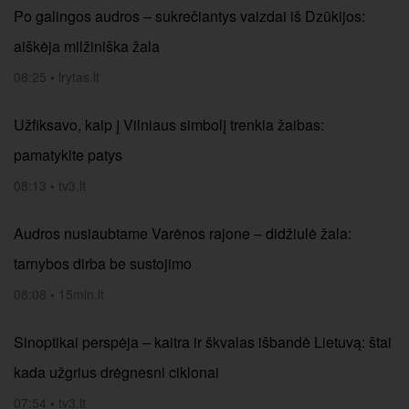
Po galingos audros – sukrečiantys vaizdai iš Dzūkijos:
aiškėja milžiniška žala
08:25
•
lrytas.lt
Užfiksavo, kaip į Vilniaus simbolį trenkia žaibas:
pamatykite patys
08:13
•
tv3.lt
Audros nusiaubtame Varėnos rajone – didžiulė žala:
tarnybos dirba be sustojimo
08:08
•
15min.lt
Sinoptikai perspėja – kaitra ir škvalas išbandė Lietuvą: štai
kada užgrius drėgnesni ciklonai
07:54
•
tv3.lt