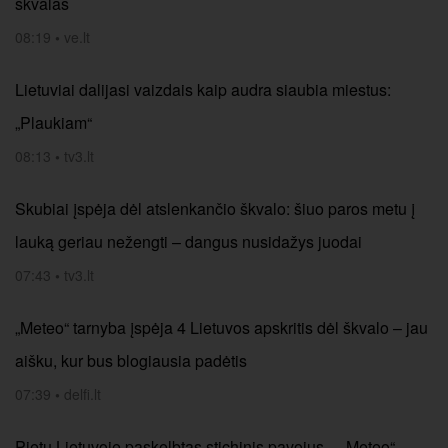
škvalas
08:19
•
ve.lt
Lietuviai dalijasi vaizdais kaip audra siaubia miestus:
„Plaukiam“
08:13
•
tv3.lt
Skubiai įspėja dėl atslenkančio škvalo: šiuo paros metu į
lauką geriau nežengti – dangus nusidažys juodai
07:43
•
tv3.lt
„Meteo“ tarnyba įspėja 4 Lietuvos apskritis dėl škvalo – jau
aišku, kur bus blogiausia padėtis
07:39
•
delfi.lt
Pietų Lietuvoje paskelbtas stichinis pavojus – „Meteo“