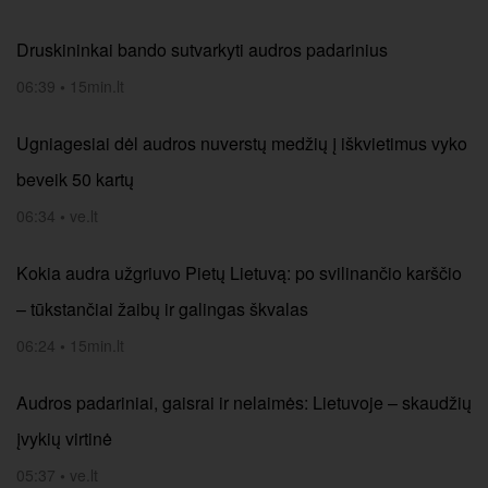
Druskininkai bando sutvarkyti audros padarinius
06:39
•
15min.lt
Ugniagesiai dėl audros nuverstų medžių į iškvietimus vyko
beveik 50 kartų
06:34
•
ve.lt
Kokia audra užgriuvo Pietų Lietuvą: po svilinančio karščio
– tūkstančiai žaibų ir galingas škvalas
06:24
•
15min.lt
Audros padariniai, gaisrai ir nelaimės: Lietuvoje – skaudžių
įvykių virtinė
05:37
•
ve.lt