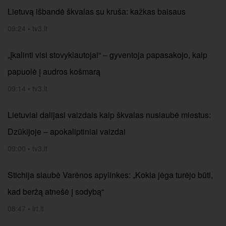
Lietuvą išbandė škvalas su kruša: kažkas baisaus
09:24
•
tv3.lt
„Įkalinti visi stovyklautojai“ – gyventoja papasakojo, kaip
papuolė į audros košmarą
09:14
•
tv3.lt
Lietuviai dalijasi vaizdais kaip škvalas nusiaubė miestus:
Dzūkijoje – apokaliptiniai vaizdai
09:00
•
tv3.lt
Stichija siaubė Varėnos apylinkes: „Kokia jėga turėjo būti,
kad beržą atnešė į sodybą“
08:47
•
lrt.lt