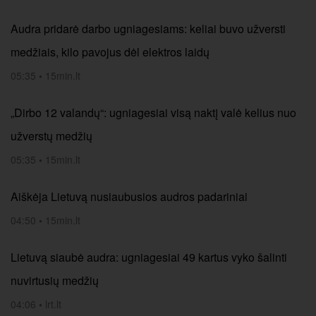
Audra pridarė darbo ugniagesiams: keliai buvo užversti
medžiais, kilo pavojus dėl elektros laidų
05:35
•
15min.lt
„Dirbo 12 valandų“: ugniagesiai visą naktį valė kelius nuo
užverstų medžių
05:35
•
15min.lt
Aiškėja Lietuvą nusiaubusios audros padariniai
04:50
•
15min.lt
Lietuvą siaubė audra: ugniagesiai 49 kartus vyko šalinti
nuvirtusių medžių
04:06
•
lrt.lt