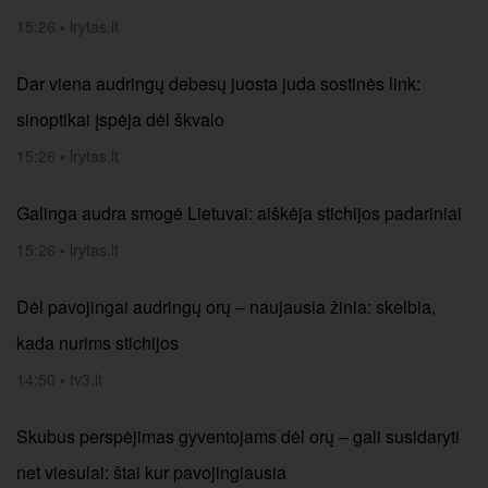
15:26
•
lrytas.lt
Dar viena audringų debesų juosta juda sostinės link:
sinoptikai įspėja dėl škvalo
15:26
•
lrytas.lt
Galinga audra smogė Lietuvai: aiškėja stichijos padariniai
15:26
•
lrytas.lt
Dėl pavojingai audringų orų – naujausia žinia: skelbia,
kada nurims stichijos
14:50
•
tv3.lt
Skubus perspėjimas gyventojams dėl orų – gali susidaryti
net viesulai: štai kur pavojingiausia