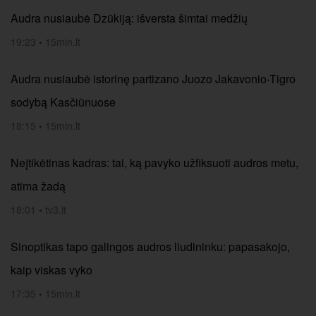
Audra nusiaubė Dzūkiją: išversta šimtai medžių
19:23
•
15min.lt
Audra nusiaubė istorinę partizano Juozo Jakavonio-Tigro
sodybą Kasčiūnuose
18:15
•
15min.lt
Neįtikėtinas kadras: tai, ką pavyko užfiksuoti audros metu,
atima žadą
18:01
•
tv3.lt
Sinoptikas tapo galingos audros liudininku: papasakojo,
kaip viskas vyko
17:35
•
15min.lt