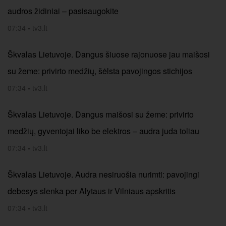
audros židiniai – pasisaugokite
07:34
•
tv3.lt
Škvalas Lietuvoje. Dangus šiuose rajonuose jau maišosi
su žeme: privirto medžių, šėlsta pavojingos stichijos
07:34
•
tv3.lt
Škvalas Lietuvoje. Dangus maišosi su žeme: privirto
medžių, gyventojai liko be elektros – audra juda toliau
07:34
•
tv3.lt
Škvalas Lietuvoje. Audra nesiruošia nurimti: pavojingi
debesys slenka per Alytaus ir Vilniaus apskritis
07:34
•
tv3.lt