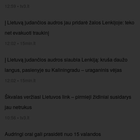
12:59
•
tv3.lt
Į Lietuvą judančios audros jau pridarė žalos Lenkijoje: teko
net evakuoti traukinį
12:02
•
15min.lt
Į Lietuvą judančios audros siaubia Lenkiją: kruša daužo
langus, pasienyje su Kaliningradu – uraganinis vėjas
12:02
•
15min.lt
Škvalas veržiasi Lietuvos link – pirmieji židiniai susidarys
jau netrukus
10:56
•
tv3.lt
Audringi orai gali prasidėti nuo 15 valandos