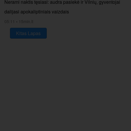
Nerami naktis tęsiasi: audra pasiekė ir Vilnių, gyventojai
dalijasi apokaliptiniais vaizdais
05:11
•
15min.lt
Kitas Lapas