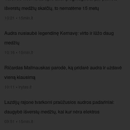
išverstų medžių skaičių, to nematėme 15 metų
10:21
•
15min.lt
Audra nusiaubė legendinę Kernavę: virto ir lūžo daug
medžių
10:16
•
15min.lt
Ričardas Malinauskas parodė, ką pridarė audra ir uždavė
vieną klausimą
10:11
•
lrytas.lt
Lazdijų rajone tvarkomi praūžusios audros padariniai:
daugybė išverstų medžių, kai kur nėra elektros
09:51
•
15min.lt