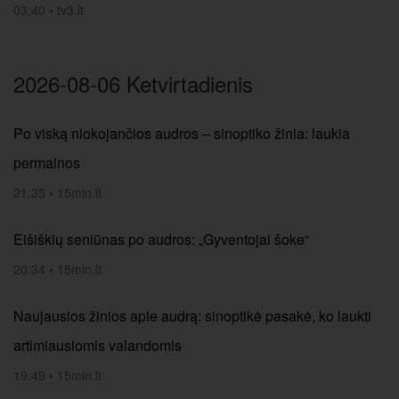
03:40
•
tv3.lt
2026-08-06 Ketvirtadienis
Po viską niokojančios audros – sinoptiko žinia: laukia
permainos
21:35
•
15min.lt
Eišiškių seniūnas po audros: „Gyventojai šoke“
20:34
•
15min.lt
Naujausios žinios apie audrą: sinoptikė pasakė, ko laukti
artimiausiomis valandomis
19:49
•
15min.lt