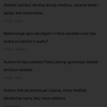
Skelbia vaizdus: škvalas šluoja medžius, užversti keliai –
įspėja, kas laukia toliau
17:25
•
tv3.lt
Meteorologė apie savaitgalio ir kitos savaitės orus: kas
laukia po karščio ir audrų?
16:20
•
15min.lt
Audros frontas pasiekė Pietų Lietuvą: gyventojai dalijasi
stichijos vaizdais
16:00
•
lrt.lt
Audros židiniai slenka per Lietuvą, virsta medžiai,
tūkstančiai namų ūkių neturi elektros
16:00
•
lrt.lt