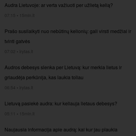
Audra Lietuvoje: ar verta važiuoti per užlietą kelią?
07:15
•
15min.lt
Prašo susilaikyti nuo nebūtinų kelionių: gali virsti medžiai ir
tvinti gatvės
07:02
•
lrytas.lt
Audros debesys slenka per Lietuvą: kur merkia lietus ir
griaudėja perkūnija, kas laukia toliau
06:54
•
lrytas.lt
Lietuvą pasiekė audra: kur keliauja lietaus debesys?
05:11
•
15min.lt
Naujausia informacija apie audrą: kai kur jau plaukia