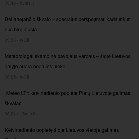
09:49
•
lrytas.lt
Dėl artėjančio škvalo – specialūs perspėjimai: kada ir kur
bus blogiausia
09:03
•
tv3.lt
Meteorologai skambina pavojaus varpais – šioje Lietuvos
dalyje audra negailės nieko
08:25
•
tv3.lt
„Meteo LT“: ketvirtadienio popietę Pietų Lietuvoje galimas
škvalas
08:21
•
15min.lt
Ketvirtadienio popietę šioje Lietuvos vietoje galimas