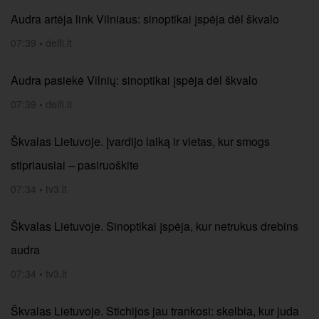
Audra artėja link Vilniaus: sinoptikai įspėja dėl škvalo
07:39
•
delfi.lt
Audra pasiekė Vilnių: sinoptikai įspėja dėl škvalo
07:39
•
delfi.lt
Škvalas Lietuvoje. Įvardijo laiką ir vietas, kur smogs
stipriausiai – pasiruoškite
07:34
•
tv3.lt
Škvalas Lietuvoje. Sinoptikai įspėja, kur netrukus drebins
audra
07:34
•
tv3.lt
Škvalas Lietuvoje. Stichijos jau trankosi: skelbia, kur juda