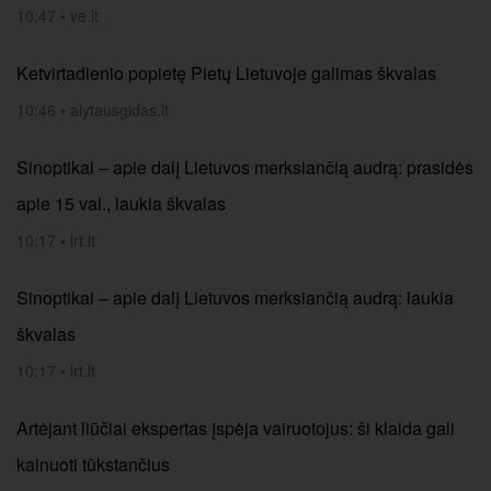
10:47
•
ve.lt
Ketvirtadienio popietę Pietų Lietuvoje galimas škvalas
10:46
•
alytausgidas.lt
Sinoptikai – apie dalį Lietuvos merksiančią audrą: prasidės
apie 15 val., laukia škvalas
10:17
•
lrt.lt
Sinoptikai – apie dalį Lietuvos merksiančią audrą: laukia
škvalas
10:17
•
lrt.lt
Artėjant liūčiai ekspertas įspėja vairuotojus: ši klaida gali
kainuoti tūkstančius