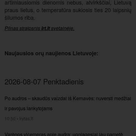
artimiausiomis dienomis nebus, atvirkščiai, Lietuvą
praus lietus, o temperatūra sukiosis ties 20 laipsnių
šilumos riba.
Pilnas straipsnis
lrt.lt
svetainėje.
Naujausios orų naujienos Lietuvoje:
2026-08-07 Penktadienis
Po audros – skaudūs vaizdai iš Kernavės: nuversti medžiai
ir pavojus lankytojams
10:50
•
lrytas.lt
Varėnos vicemeras apie audrą: ugniagesiai jau pametė