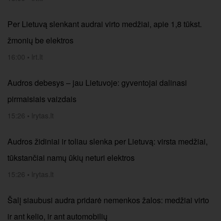
Per Lietuvą slenkant audrai virto medžiai, apie 1,8 tūkst.
žmonių be elektros
16:00
•
lrt.lt
Audros debesys – jau Lietuvoje: gyventojai dalinasi
pirmaisiais vaizdais
15:26
•
lrytas.lt
Audros židiniai ir toliau slenka per Lietuvą: virsta medžiai,
tūkstančiai namų ūkių neturi elektros
15:26
•
lrytas.lt
Šalį siaubusi audra pridarė nemenkos žalos: medžiai virto
ir ant kelio, ir ant automobilių