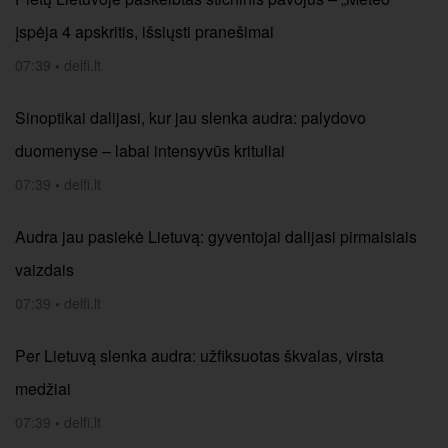
įspėja 4 apskritis, išsiųsti pranešimai
07:39
•
delfi.lt
Sinoptikai dalijasi, kur jau slenka audra: palydovo
duomenyse – labai intensyvūs krituliai
07:39
•
delfi.lt
Audra jau pasiekė Lietuvą: gyventojai dalijasi pirmaisiais
vaizdais
07:39
•
delfi.lt
Per Lietuvą slenka audra: užfiksuotas škvalas, virsta
medžiai
07:39
•
delfi.lt