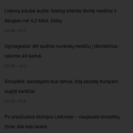
Lietuvą siaubė audra: tiesiog eilėmis išvirtę medžiai ir
daugiau nei 4,2 tūkst. žaibų
04:06
•
lrt.lt
Ugniagesiai: dėl audros nuverstų medžių į iškvietimus
vykome 49 kartus
03:59
•
ve.lt
Sinoptikė: savaitgalis bus ramus, kitą savaitę trumpam
sugrįš karščiai
03:54
•
lrt.lt
Po praūžusios stichijos Lietuvoje – naujausia sinoptikų
žinia: štai kas laukia