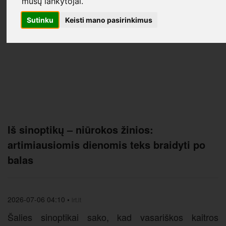
mūsų lankytojai.
Sutinku
Keisti mano pasirinkimus
Iš sinoptikų – niūrokos žinios:
artimiausiomis dienomis teks braidyti po
balas
2026-07-06 04:10
•
lrt.lt
Šalies sinoptikai sako, kad vasariškos kaitros