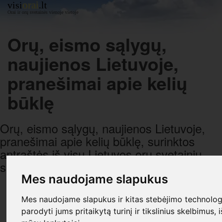
orai
visi
.lt
Orai ir orų svetainės vienoje vietoje
Orų, eismo sąlygų,
naujienos Lietuvoje,
pranešimai apie kelių
būklę
Orų, eismo sąlygų, naujienos Lietuvoje,
pranešimai apie kelių būklę, surinktos
antraštės iš visų Lietuvos orų svetainių,
sugrupuotos pagal datą ir laiką.
Mes naudojame slapukus
R E K L A M A
Mes naudojame slapukus ir kitas stebėjimo technologi
parodyti jums pritaikytą turinį ir tikslinius skelbimus, 