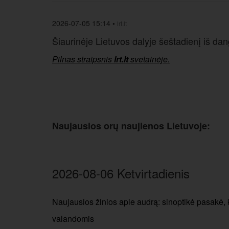
2026-07-05 15:14
•
lrt.lt
Šiaurinėje Lietuvos dalyje šeštadienį iš da
Pilnas straipsnis
lrt.lt
svetainėje.
Naujausios orų naujienos Lietuvoje:
2026-08-06 Ketvirtadienis
Naujausios žinios apie audrą: sinoptikė pasakė, 
valandomis