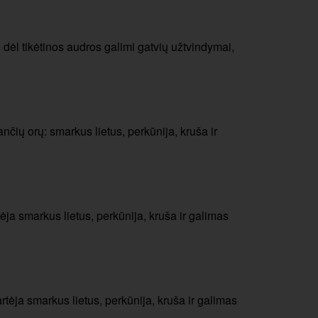
e dėl tikėtinos audros galimi gatvių užtvindymai,
nčių orų: smarkus lietus, perkūnija, kruša ir
ėja smarkus lietus, perkūnija, kruša ir galimas
rtėja smarkus lietus, perkūnija, kruša ir galimas