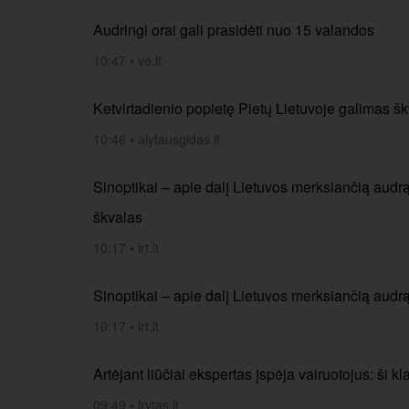
Audringi orai gali prasidėti nuo 15 valandos
10:47
•
ve.lt
Ketvirtadienio popietę Pietų Lietuvoje galimas š
10:46
•
alytausgidas.lt
Sinoptikai – apie dalį Lietuvos merksiančią audrą
škvalas
10:17
•
lrt.lt
Sinoptikai – apie dalį Lietuvos merksiančią audrą
10:17
•
lrt.lt
Artėjant liūčiai ekspertas įspėja vairuotojus: ši kl
09:49
•
lrytas.lt