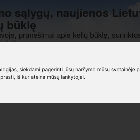
mo sąlygų, naujienos Lietu
ų būklę
voje, pranešimai apie kelių būklę, surinktos
r laiką.
gijas, siekdami pagerinti jūsų naršymo mūsų svetainėje patirt
prasti, iš kur ateina mūsų lankytojai.