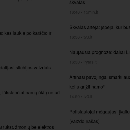
škvalas
16:46
•
15min.lt
Škvalas artėja: įspėja, kur bu
s: kas laukia po karščio ir
16:36
•
tv3.lt
Naujausia prognozė: daliai Li
16:30
•
lrytas.lt
alijasi stichijos vaizdais
Artinasi pavojingai smarki aud
keliu grįžti namo“
, tūkstančiai namų ūkių neturi
14:50
•
tv3.lt
Poilsiautojai mėgaujasi įkait
(vaizdo įrašas)
8 tūkst. žmonių be elektros