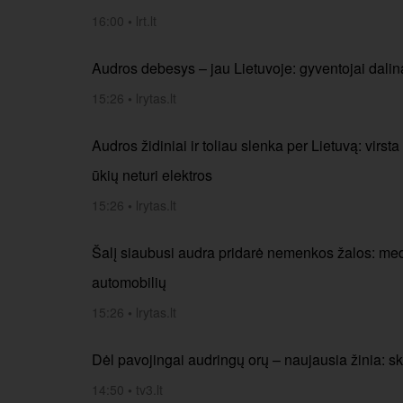
16:00
•
lrt.lt
Audros debesys – jau Lietuvoje: gyventojai dalina
15:26
•
lrytas.lt
Audros židiniai ir toliau slenka per Lietuvą: virs
ūkių neturi elektros
15:26
•
lrytas.lt
Šalį siaubusi audra pridarė nemenkos žalos: medžiai
automobilių
15:26
•
lrytas.lt
Dėl pavojingai audringų orų – naujausia žinia: sk
14:50
•
tv3.lt