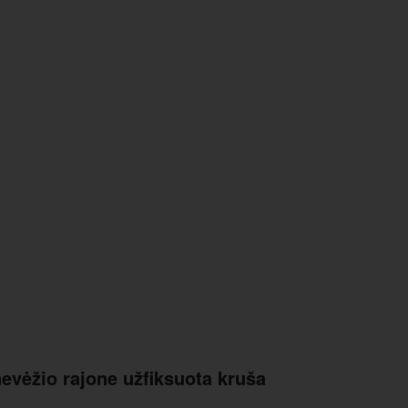
evėžio rajone užfiksuota kruša