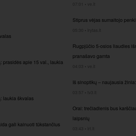
07:01
•
ve.lt
Stiprus vėjas sumaitojo penki
05:30
•
lrytas.lt
kvalas
Rugpjūčio 5-osios liaudies iš
pranašavo gamta
: prasidės apie 15 val., laukia
04:03
•
ve.lt
Iš sinoptikų – naujausia žinia
03:57
•
tv3.lt
: laukia škvalas
Orai: trečiadienis bus karščia
laipsnių
aida gali kainuoti tūkstančius
03:43
•
lrt.lt