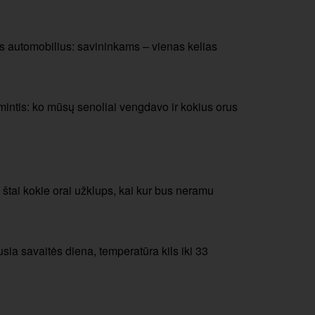
s automobilius: savininkams – vienas kelias
mintis: ko mūsų senoliai vengdavo ir kokius orus
: štai kokie orai užklups, kai kur bus neramu
usia savaitės diena, temperatūra kils iki 33