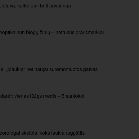
etuvą: kaitra gali būti pavojinga
noptikai turi blogų žinių – netrukus orai smarkiai
odėl „plaukia“ net naujai suremontuotos gatvės
adarė“: vienas lūžęs medis – 5 suniokoti
orologai skelbia, koks laukia rugpjūtis