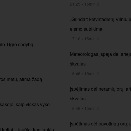
21:25
•
15min.lt
„Grinda“: ketvirtadienį Vilniuj
eismo sutrikimai
17:16
•
15min.lt
nio-Tigro sodybą
Meteorologas įspėja dėl artėja
škvalas
16:46
•
15min.lt
dros metu, atima žadą
Įspėjimas dėl neramių orų: art
škvalas
sakojo, kaip viskas vyko
16:46
•
15min.lt
Įspėjimas dėl pavojingų orų: a
keliai – įspėja, kas laukia