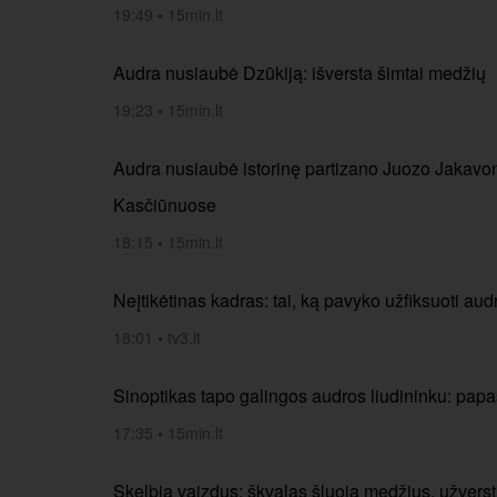
19:49
•
15min.lt
Audra nusiaubė Dzūkiją: išversta šimtai medžių
19:23
•
15min.lt
Audra nusiaubė istorinę partizano Juozo Jakavo
Kasčiūnuose
18:15
•
15min.lt
Neįtikėtinas kadras: tai, ką pavyko užfiksuoti au
18:01
•
tv3.lt
Sinoptikas tapo galingos audros liudininku: papa
17:35
•
15min.lt
Skelbia vaizdus: škvalas šluoja medžius, užversti 