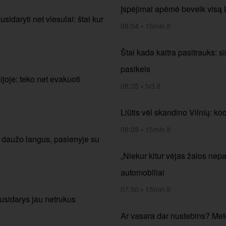
Įspėjimai apėmė beveik visą Li
idaryti net viesulai: štai kur
08:54
•
15min.lt
Štai kada kaitra pasitrauks: si
pasikeis
joje: teko net evakuoti
08:35
•
tv3.lt
Liūtis vėl skandino Vilnių: k
08:09
•
15min.lt
a daužo langus, pasienyje su
„Niekur kitur vėjas žalos nep
automobiliai
07:50
•
15min.lt
 susidarys jau netrukus
Ar vasara dar nustebins? Mete