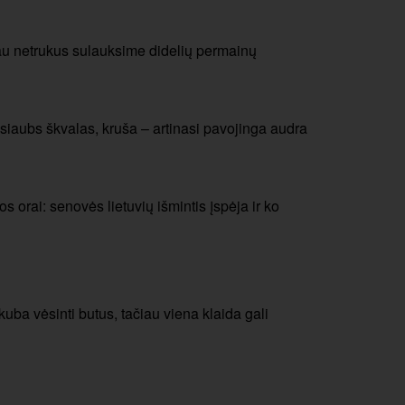
au netrukus sulauksime didelių permainų
siaubs škvalas, kruša – artinasi pavojinga audra
 orai: senovės lietuvių išmintis įspėja ir ko
a vėsinti butus, tačiau viena klaida gali