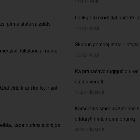
14:43
•
ve.lt
Lenkų orų modeliai parodė: j
si pirmaisiais vaizdais
14:10
•
tv3.lt
Skubus perspėjimas: Lietuvą 
ta medžiai, tūkstančiai namų
12:12
•
tv3.lt
Ką pranašavo rugpjūčio 5-osios
būtina vengti
 virto ir ant kelio, ir ant
10:28
•
lrytas.lt
Karščiams smogus žmonės skub
pridaryti rimtų nemalonumų
elbia, kada nurims stichijos
09:47
•
lrytas.lt