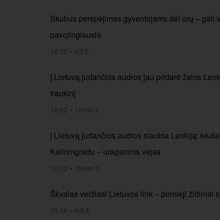
Skubus perspėjimas gyventojams dėl orų – gali sus
pavojingiausia
12:59
•
tv3.lt
Į Lietuvą judančios audros jau pridarė žalos Lenki
traukinį
12:02
•
15min.lt
Į Lietuvą judančios audros siaubia Lenkiją: kruš
Kaliningradu – uraganinis vėjas
12:02
•
15min.lt
Škvalas veržiasi Lietuvos link – pirmieji židiniai
10:56
•
tv3.lt