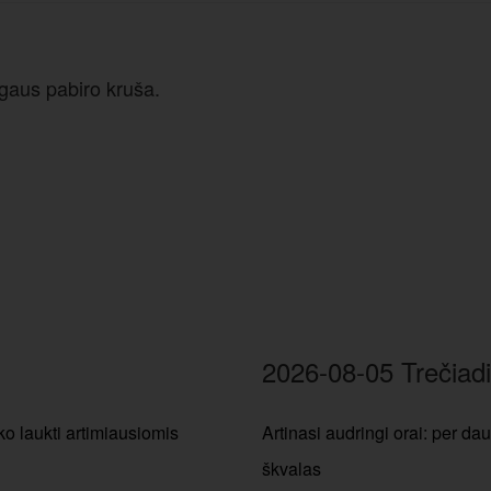
ngaus pabiro kruša.
2026-08-05 Trečiadi
ko laukti artimiausiomis
Artinasi audringi orai: per dau
škvalas