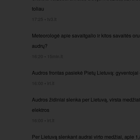
toliau
17:25
•
tv3.lt
Meteorologė apie savaitgalio ir kitos savaitės oru
audrų?
16:20
•
15min.lt
Audros frontas pasiekė Pietų Lietuvą: gyventojai d
16:00
•
lrt.lt
Audros židiniai slenka per Lietuvą, virsta medžiai
elektros
16:00
•
lrt.lt
Per Lietuvą slenkant audrai virto medžiai, apie 1,