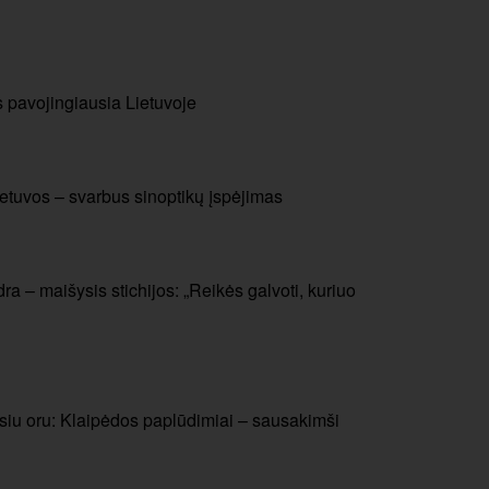
s pavojingiausia Lietuvoje
etuvos – svarbus sinoptikų įspėjimas
ra – maišysis stichijos: „Reikės galvoti, kuriuo
usiu oru: Klaipėdos paplūdimiai – sausakimši