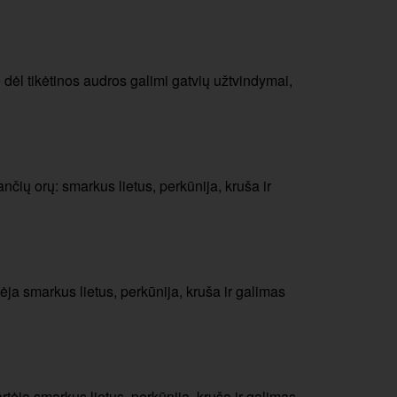
e dėl tikėtinos audros galimi gatvių užtvindymai,
nčių orų: smarkus lietus, perkūnija, kruša ir
ėja smarkus lietus, perkūnija, kruša ir galimas
rtėja smarkus lietus, perkūnija, kruša ir galimas