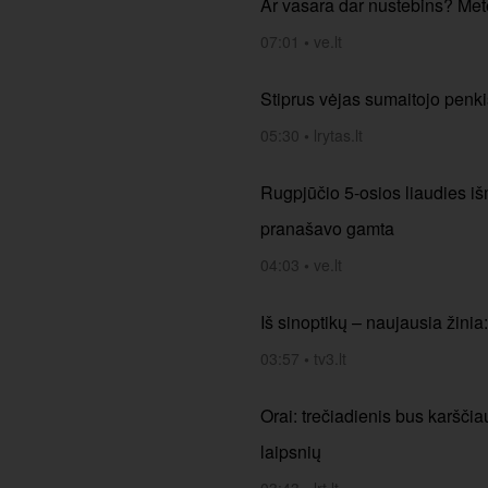
Ar vasara dar nustebins? Mete
07:01
•
ve.lt
Stiprus vėjas sumaitojo penki
05:30
•
lrytas.lt
Rugpjūčio 5-osios liaudies iš
pranašavo gamta
04:03
•
ve.lt
Iš sinoptikų – naujausia žinia
03:57
•
tv3.lt
Orai: trečiadienis bus karščia
laipsnių