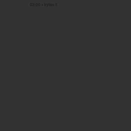
03:00
•
lrytas.lt