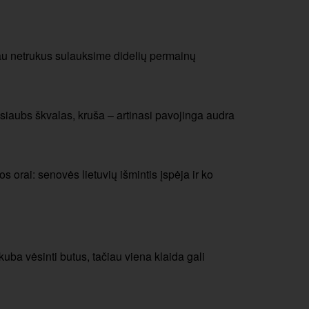
au netrukus sulauksime didelių permainų
siaubs škvalas, kruša – artinasi pavojinga audra
 orai: senovės lietuvių išmintis įspėja ir ko
a vėsinti butus, tačiau viena klaida gali