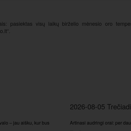
s: pasiektas visų laikų birželio mėnesio oro tempera
.lt“.
2026-08-05 Trečiadi
valo – jau aišku, kur bus
Artinasi audringi orai: per dau