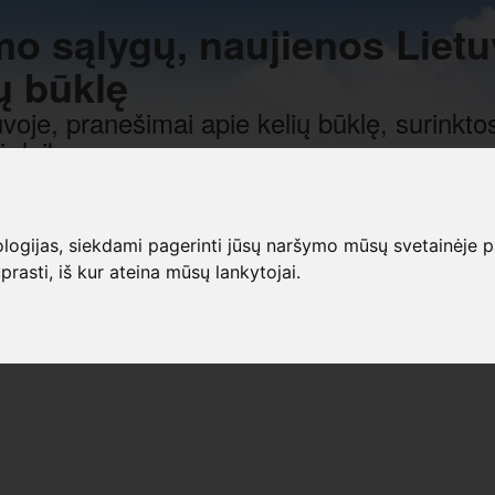
mo sąlygų, naujienos Lietu
ų būklę
voje, pranešimai apie kelių būklę, surinktos
r laiką.
gijas, siekdami pagerinti jūsų naršymo mūsų svetainėje patirt
prasti, iš kur ateina mūsų lankytojai.