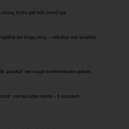
etuvą: kaitra gali būti pavojinga
noptikai turi blogų žinių – netrukus orai smarkiai
odėl „plaukia“ net naujai suremontuotos gatvės
adarė“: vienas lūžęs medis – 5 suniokoti