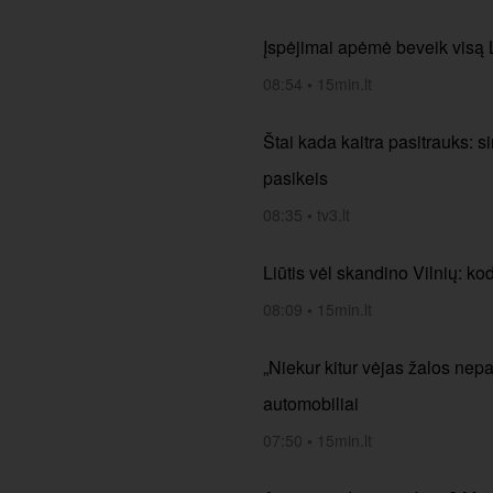
Įspėjimai apėmė beveik visą Li
08:54
•
15min.lt
Štai kada kaitra pasitrauks: si
pasikeis
08:35
•
tv3.lt
Liūtis vėl skandino Vilnių: k
08:09
•
15min.lt
„Niekur kitur vėjas žalos nep
automobiliai
07:50
•
15min.lt