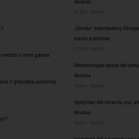
škvalas
21:25
•
15min.lt
ą?
„Grinda“: ketvirtadienį Vilniuj
eismo sutrikimai
17:16
•
15min.lt
 medžiai ir tvinti gatvės
Meteorologas įspėja dėl artėja
škvalas
tus ir griaudėja perkūnija,
16:46
•
15min.lt
Įspėjimas dėl neramių orų: art
škvalas
sys?
16:46
•
15min.lt
Įspėjimas dėl pavojingų orų: a