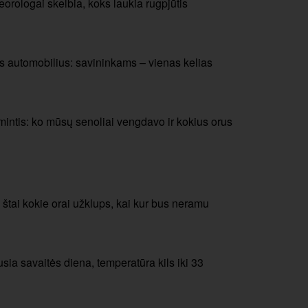
orologai skelbia, koks laukia rugpjūtis
s automobilius: savininkams – vienas kelias
mintis: ko mūsų senoliai vengdavo ir kokius orus
: štai kokie orai užklups, kai kur bus neramu
usia savaitės diena, temperatūra kils iki 33