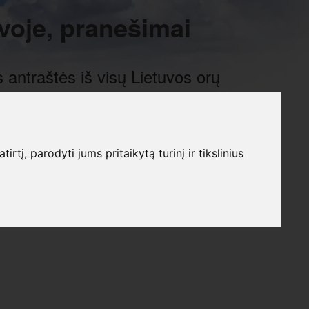
voje, pranešimai
 antraštės iš visų Lietuvos orų
į, parodyti jums pritaikytą turinį ir tikslinius