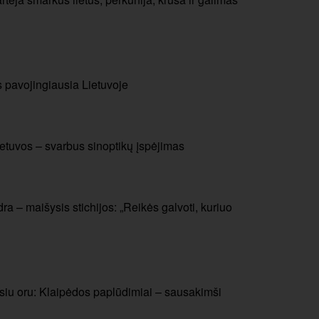
s pavojingiausia Lietuvoje
etuvos – svarbus sinoptikų įspėjimas
ra – maišysis stichijos: „Reikės galvoti, kuriuo
usiu oru: Klaipėdos paplūdimiai – sausakimši