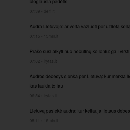
blogiausia padėtis
07:39
•
delfi.lt
Audra Lietuvoje: ar verta važiuoti per užlietą keli
07:15
•
15min.lt
Prašo susilaikyti nuo nebūtinų kelionių: gali virsti
07:02
•
lrytas.lt
Audros debesys slenka per Lietuvą: kur merkia lie
kas laukia toliau
06:54
•
lrytas.lt
Lietuvą pasiekė audra: kur keliauja lietaus debe
05:11
•
15min.lt