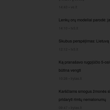
14:43
•
ve.lt
Lenkų orų modeliai parodė: j
14:10
•
tv3.lt
Skubus perspėjimas: Lietuvą 
12:12
•
tv3.lt
Ką pranašavo rugpjūčio 5-osios
būtina vengti
10:28
•
lrytas.lt
Karščiams smogus žmonės skub
pridaryti rimtų nemalonumų
09:47
•
lrytas.lt