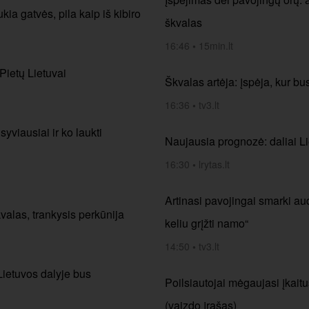
kia gatvės, pila kaip iš kibiro
škvalas
16:46
•
15min.lt
 Pietų Lietuvai
Škvalas artėja: įspėja, kur bu
16:36
•
tv3.lt
yviausiai ir ko laukti
Naujausia prognozė: daliai Li
16:30
•
lrytas.lt
Artinasi pavojingai smarki aud
valas, trankysis perkūnija
keliu grįžti namo“
14:50
•
tv3.lt
 Lietuvos dalyje bus
Poilsiautojai mėgaujasi įkait
(vaizdo įrašas)