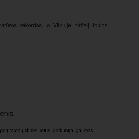
tūros rekordas, o Vilniuje birželį tokios
enis
gelį rajonų slinks lietūs, perkūnija, galimas