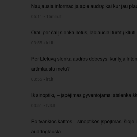
Naujausia informacija apie audrą: kai kur jau plau
05:11
•
15min.lt
Orai: per šalį slenka lietus, labiausiai turėtų kliūti
03:55
•
lrt.lt
Per Lietuvą slenka audros debesys: kur lyja intens
artimiausiu metu?
03:55
•
lrt.lt
Iš sinoptikų – įspėjimas gyventojams: atslenka šk
03:51
•
tv3.lt
Po tvankios kaitros – sinoptikės įspėjimas: šioje
audringiausia