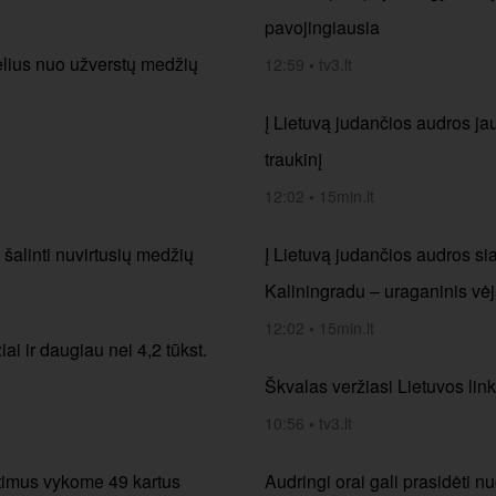
pavojingiausia
kelius nuo užverstų medžių
12:59
•
tv3.lt
Į Lietuvą judančios audros jau
traukinį
12:02
•
15min.lt
šalinti nuvirtusių medžių
Į Lietuvą judančios audros si
Kaliningradu – uraganinis vė
12:02
•
15min.lt
ai ir daugiau nei 4,2 tūkst.
Škvalas veržiasi Lietuvos link
10:56
•
tv3.lt
etimus vykome 49 kartus
Audringi orai gali prasidėti 