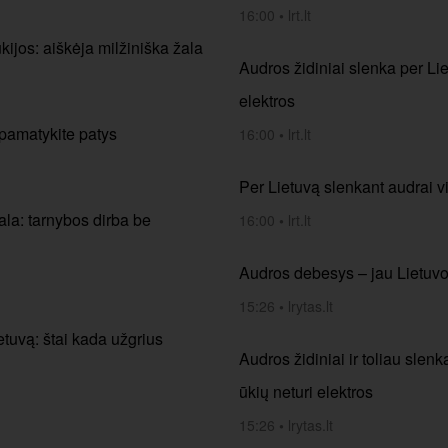
16:00
•
lrt.lt
ijos: aiškėja milžiniška žala
Audros židiniai slenka per Lie
elektros
 pamatykite patys
16:00
•
lrt.lt
Per Lietuvą slenkant audrai vi
la: tarnybos dirba be
16:00
•
lrt.lt
Audros debesys – jau Lietuvoj
15:26
•
lrytas.lt
etuvą: štai kada užgrius
Audros židiniai ir toliau slen
ūkių neturi elektros
15:26
•
lrytas.lt