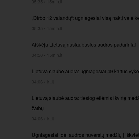
05:35
•
15min.lt
„Dirbo 12 valandų“: ugniagesiai visą naktį valė 
05:35
•
15min.lt
Aiškėja Lietuvą nusiaubusios audros padariniai
04:50
•
15min.lt
Lietuvą siaubė audra: ugniagesiai 49 kartus vyko 
04:06
•
lrt.lt
Lietuvą siaubė audra: tiesiog eilėmis išvirtę medži
žaibų
04:06
•
lrt.lt
Ugniagesiai: dėl audros nuverstų medžių į iškvi