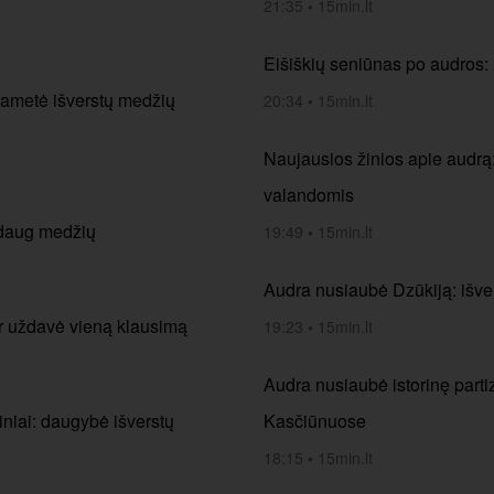
21:35
•
15min.lt
Eišiškių seniūnas po audros:
pametė išverstų medžių
20:34
•
15min.lt
Naujausios žinios apie audrą:
valandomis
 daug medžių
19:49
•
15min.lt
Audra nusiaubė Dzūkiją: išve
ir uždavė vieną klausimą
19:23
•
15min.lt
Audra nusiaubė istorinę part
niai: daugybė išverstų
Kasčiūnuose
18:15
•
15min.lt