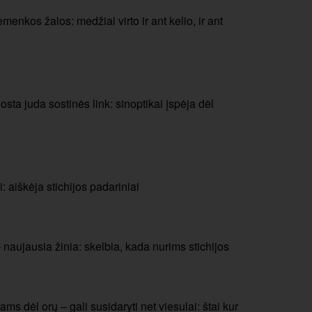
menkos žalos: medžiai virto ir ant kelio, ir ant
sta juda sostinės link: sinoptikai įspėja dėl
 aiškėja stichijos padariniai
 naujausia žinia: skelbia, kada nurims stichijos
s dėl orų – gali susidaryti net viesulai: štai kur