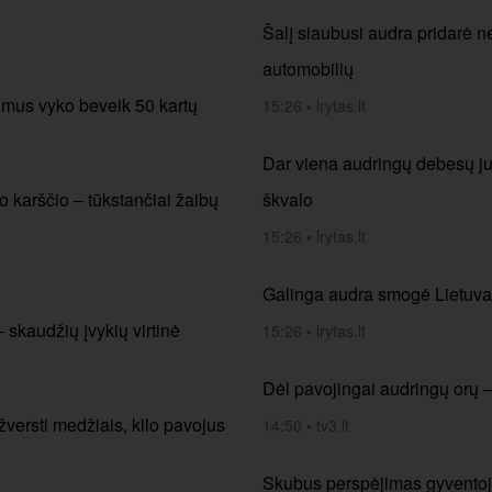
Šalį siaubusi audra pridarė ne
automobilių
imus vyko beveik 50 kartų
15:26
•
lrytas.lt
Dar viena audringų debesų juo
o karščio – tūkstančiai žaibų
škvalo
15:26
•
lrytas.lt
Galinga audra smogė Lietuvai:
– skaudžių įvykių virtinė
15:26
•
lrytas.lt
Dėl pavojingai audringų orų –
versti medžiais, kilo pavojus
14:50
•
tv3.lt
Skubus perspėjimas gyventojam