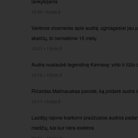
lankytojams
10:50
•
lrytas.lt
Varėnos vicemeras apie audrą: ugniagesiai jau 
skaičių, to nematėme 15 metų
10:21
•
15min.lt
Audra nusiaubė legendinę Kernavę: virto ir lūžo
10:16
•
15min.lt
Ričardas Malinauskas parodė, ką pridarė audra 
10:11
•
lrytas.lt
Lazdijų rajone tvarkomi praūžusios audros padari
medžių, kai kur nėra elektros