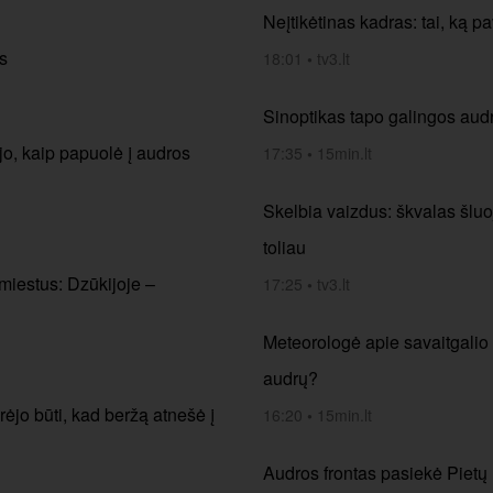
Neįtikėtinas kadras: tai, ką 
s
18:01
•
tv3.lt
Sinoptikas tapo galingos audr
ojo, kaip papuolė į audros
17:35
•
15min.lt
Skelbia vaizdus: škvalas šluoj
toliau
 miestus: Dzūkijoje –
17:25
•
tv3.lt
Meteorologė apie savaitgalio i
audrų?
rėjo būti, kad beržą atnešė į
16:20
•
15min.lt
Audros frontas pasiekė Pietų L