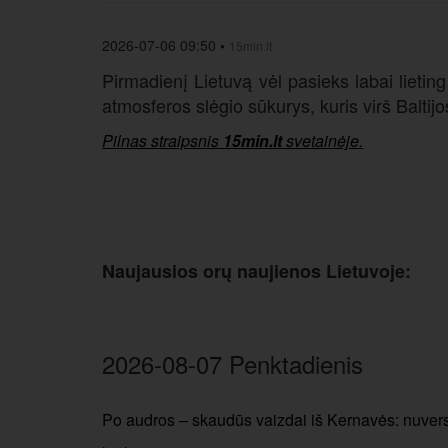
2026-07-06 09:50
•
15min.lt
Pirmadienį Lietuvą vėl pasieks labai liet
atmosferos slėgio sūkurys, kuris virš Baltijo
Pilnas straipsnis
15min.lt
svetainėje.
Naujausios orų naujienos Lietuvoje:
2026-08-07 Penktadienis
Po audros – skaudūs vaizdai iš Kernavės: nuverst