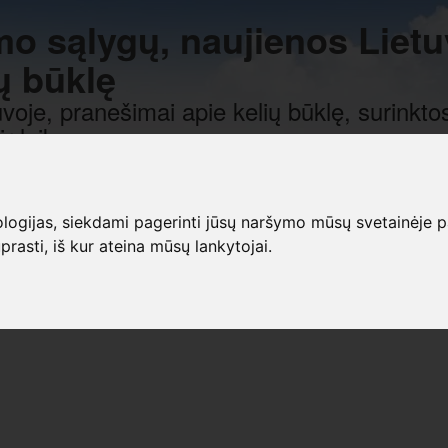
mo sąlygų, naujienos Lietu
ų būklę
voje, pranešimai apie kelių būklę, surinktos
r laiką.
gijas, siekdami pagerinti jūsų naršymo mūsų svetainėje patirt
prasti, iš kur ateina mūsų lankytojai.