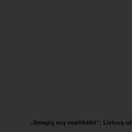
„Smagių orų nesitikėkit“: Lietuvą užg