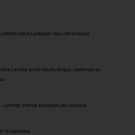
 pridarė žalos Lenkijoje: teko net evakuoti
aubia Lenkiją: kruša daužo langus, pasienyje su
jas
 – pirmieji židiniai susidarys jau netrukus
nuo 15 valandos