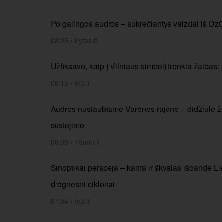
Po galingos audros – sukrečiantys vaizdai iš Dzūk
08:25
•
lrytas.lt
Užfiksavo, kaip į Vilniaus simbolį trenkia žaibas:
08:13
•
tv3.lt
Audros nusiaubtame Varėnos rajone – didžiulė ža
sustojimo
08:08
•
15min.lt
Sinoptikai perspėja – kaitra ir škvalas išbandė Li
drėgnesni ciklonai
07:54
•
tv3.lt