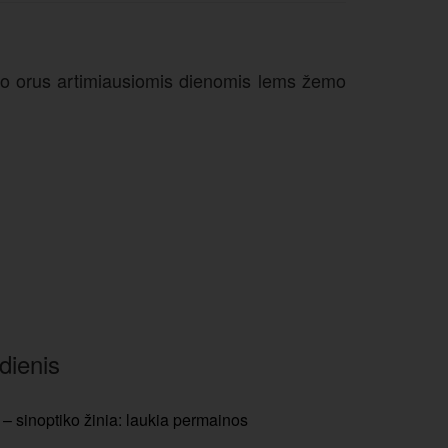
ono orus artimiausiomis dienomis lems žemo
dienis
– sinoptiko žinia: laukia permainos