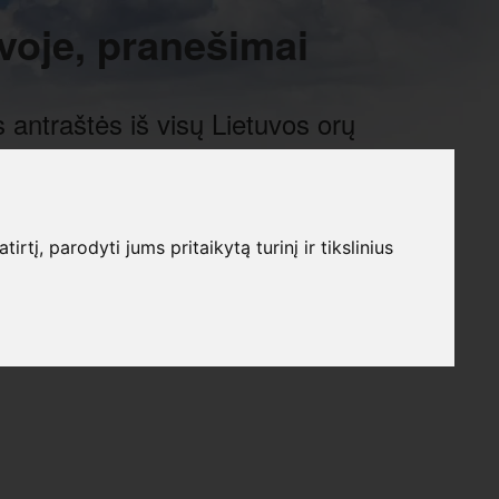
voje, pranešimai
 antraštės iš visų Lietuvos orų
į, parodyti jums pritaikytą turinį ir tikslinius