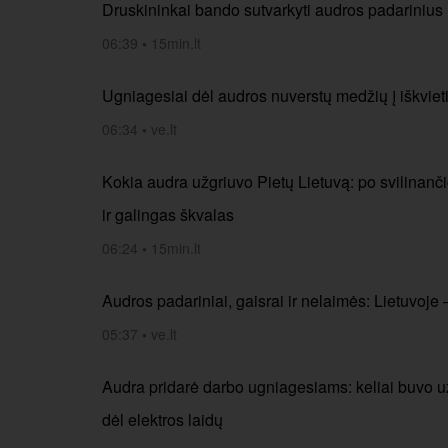
Druskininkai bando sutvarkyti audros padarinius
06:39
•
15min.lt
Ugniagesiai dėl audros nuverstų medžių į iškviet
06:34
•
ve.lt
Kokia audra užgriuvo Pietų Lietuvą: po svilinanči
ir galingas škvalas
06:24
•
15min.lt
Audros padariniai, gaisrai ir nelaimės: Lietuvoje 
05:37
•
ve.lt
Audra pridarė darbo ugniagesiams: keliai buvo už
dėl elektros laidų