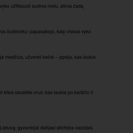
pavyko užfiksuoti audros metu, atima žadą
os liudininku: papasakojo, kaip viskas vyko
a medžius, užversti keliai – įspėja, kas laukia
r kitos savaitės orus: kas laukia po karščio ir
ietuvą: gyventojai dalijasi stichijos vaizdais