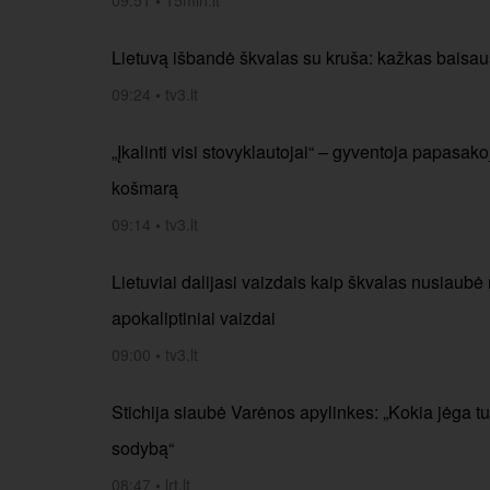
09:51
•
15min.lt
Lietuvą išbandė škvalas su kruša: kažkas baisau
09:24
•
tv3.lt
„Įkalinti visi stovyklautojai“ – gyventoja papasak
košmarą
09:14
•
tv3.lt
Lietuviai dalijasi vaizdais kaip škvalas nusiaubė
apokaliptiniai vaizdai
09:00
•
tv3.lt
Stichija siaubė Varėnos apylinkes: „Kokia jėga tu
sodybą“
08:47
•
lrt.lt