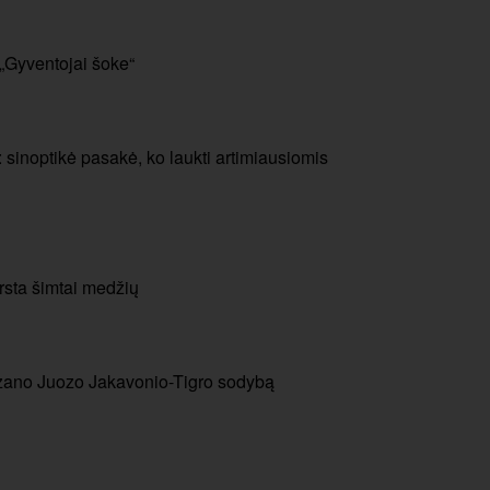
 „Gyventojai šoke“
 sinoptikė pasakė, ko laukti artimiausiomis
rsta šimtai medžių
izano Juozo Jakavonio-Tigro sodybą