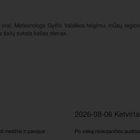
ing orai. Meteorologo Gyčio Valaikos teigimu, mūsų regi
s šalių suksis kelias dienas.
2026-08-06 Ketvirta
i medžiai ir pavojus
Po viską niokojančios audros 