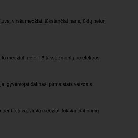
tuvą, virsta medžiai, tūkstančiai namų ūkių neturi
rto medžiai, apie 1,8 tūkst. žmonių be elektros
e: gyventojai dalinasi pirmaisiais vaizdais
ka per Lietuvą: virsta medžiai, tūkstančiai namų