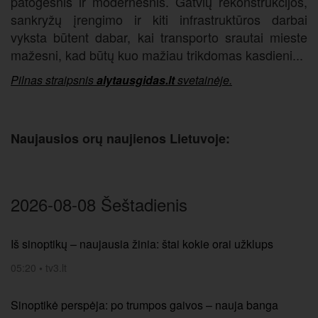
patogesnis ir modernesnis. Gatvių rekonstrukcijos,
sankryžų įrengimo ir kiti infrastruktūros darbai
vyksta būtent dabar, kai transporto srautai mieste
mažesni, kad būtų kuo mažiau trikdomas kasdieni...
Pilnas straipsnis
alytausgidas.lt
svetainėje.
Naujausios orų naujienos Lietuvoje:
2026-08-08 Šeštadienis
Iš sinoptikų – naujausia žinia: štai kokie orai užklups
05:20
•
tv3.lt
Sinoptikė perspėja: po trumpos gaivos – nauja banga