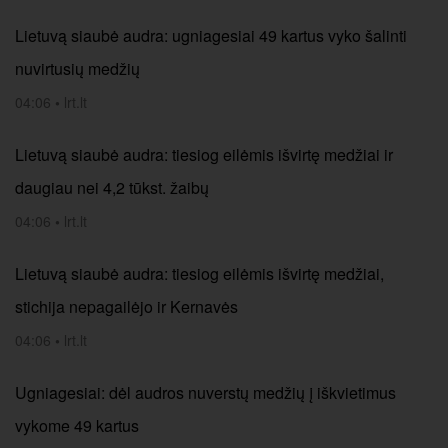
Lietuvą siaubė audra: ugniagesiai 49 kartus vyko šalinti
nuvirtusių medžių
04:06
•
lrt.lt
Lietuvą siaubė audra: tiesiog eilėmis išvirtę medžiai ir
daugiau nei 4,2 tūkst. žaibų
04:06
•
lrt.lt
Lietuvą siaubė audra: tiesiog eilėmis išvirtę medžiai,
stichija nepagailėjo ir Kernavės
04:06
•
lrt.lt
Ugniagesiai: dėl audros nuverstų medžių į iškvietimus
vykome 49 kartus