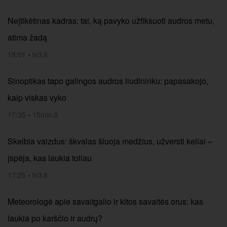
Neįtikėtinas kadras: tai, ką pavyko užfiksuoti audros metu,
atima žadą
18:01
•
tv3.lt
Sinoptikas tapo galingos audros liudininku: papasakojo,
kaip viskas vyko
17:35
•
15min.lt
Skelbia vaizdus: škvalas šluoja medžius, užversti keliai –
įspėja, kas laukia toliau
17:25
•
tv3.lt
Meteorologė apie savaitgalio ir kitos savaitės orus: kas
laukia po karščio ir audrų?