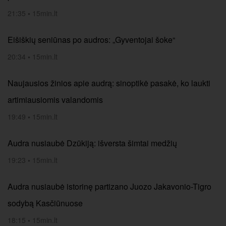
21:35
•
15min.lt
Eišiškių seniūnas po audros: „Gyventojai šoke“
20:34
•
15min.lt
Naujausios žinios apie audrą: sinoptikė pasakė, ko laukti
artimiausiomis valandomis
19:49
•
15min.lt
Audra nusiaubė Dzūkiją: išversta šimtai medžių
19:23
•
15min.lt
Audra nusiaubė istorinę partizano Juozo Jakavonio-Tigro
sodybą Kasčiūnuose
18:15
•
15min.lt