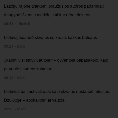
Lazdijų rajone tvarkomi praūžusios audros padariniai:
daugybė išverstų medžių, kai kur nėra elektros
09:51
•
15min.lt
Lietuvą išbandė škvalas su kruša: kažkas baisaus
09:24
•
tv3.lt
„Įkalinti visi stovyklautojai“ – gyventoja papasakojo, kaip
papuolė į audros košmarą
09:14
•
tv3.lt
Lietuviai dalijasi vaizdais kaip škvalas nusiaubė miestus:
Dzūkijoje – apokaliptiniai vaizdai
09:00
•
tv3.lt