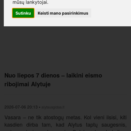
mūsų lankytojai.
Sutinku
Keisti mano pasirinkimus
Nuo liepos 7 dienos – laikini eismo
ribojimai Alytuje
2026-07-06 20:13
•
alytausgidas.lt
Vasara – ne tik atostogų metas. Kol vieni ilsisi, kiti
kasdien dirba tam, kad Alytus taptų saugesnis,