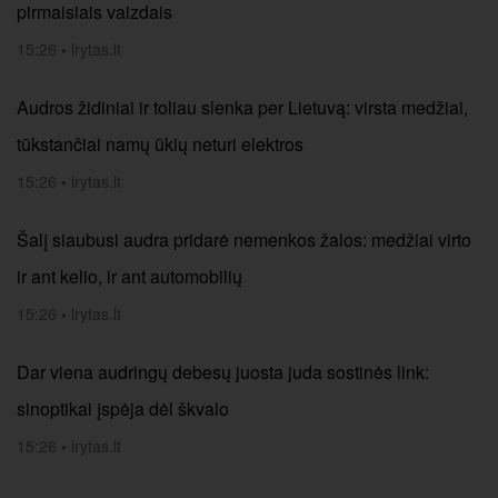
pirmaisiais vaizdais
15:26
•
lrytas.lt
Audros židiniai ir toliau slenka per Lietuvą: virsta medžiai,
tūkstančiai namų ūkių neturi elektros
15:26
•
lrytas.lt
Šalį siaubusi audra pridarė nemenkos žalos: medžiai virto
ir ant kelio, ir ant automobilių
15:26
•
lrytas.lt
Dar viena audringų debesų juosta juda sostinės link:
sinoptikai įspėja dėl škvalo
15:26
•
lrytas.lt