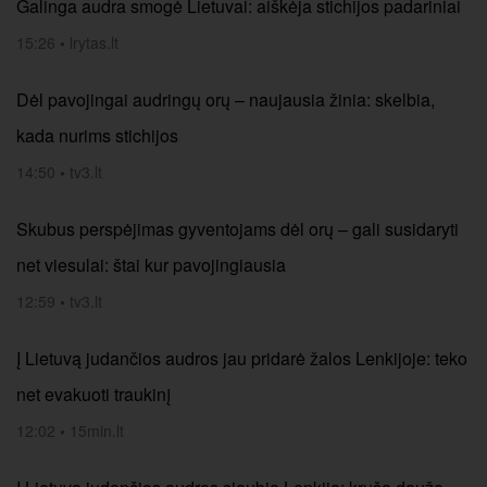
Galinga audra smogė Lietuvai: aiškėja stichijos padariniai
15:26
•
lrytas.lt
Dėl pavojingai audringų orų – naujausia žinia: skelbia,
kada nurims stichijos
14:50
•
tv3.lt
Skubus perspėjimas gyventojams dėl orų – gali susidaryti
net viesulai: štai kur pavojingiausia
12:59
•
tv3.lt
Į Lietuvą judančios audros jau pridarė žalos Lenkijoje: teko
net evakuoti traukinį
12:02
•
15min.lt