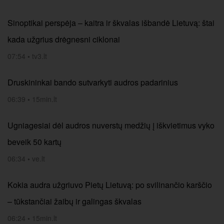
Sinoptikai perspėja – kaitra ir škvalas išbandė Lietuvą: štai
kada užgrius drėgnesni ciklonai
07:54
•
tv3.lt
Druskininkai bando sutvarkyti audros padarinius
06:39
•
15min.lt
Ugniagesiai dėl audros nuverstų medžių į iškvietimus vyko
beveik 50 kartų
06:34
•
ve.lt
Kokia audra užgriuvo Pietų Lietuvą: po svilinančio karščio
– tūkstančiai žaibų ir galingas škvalas
06:24
•
15min.lt