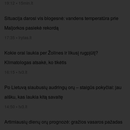
19:12
•
15min.lt
Situacija darosi vis blogesnė: vandens temperatūra prie
Maljorkos pasiekė rekordą
17:35
•
lrytas.lt
Kokie orai laukia per Žolines ir likusį rugpjūtį?
Klimatologas atsakė, ko tikėtis
16:15
•
tv3.lt
Po Lietuvą siaubusių audringų orų – staigūs pokyčiai: jau
aišku, kas laukia kitą savaitę
14:50
•
tv3.lt
Artimiausių dienų orų prognozė: gražios vasaros pažadas