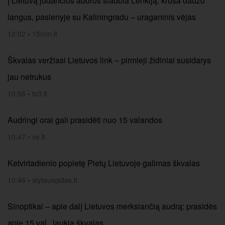
Į Lietuvą judančios audros siaubia Lenkiją: kruša daužo
langus, pasienyje su Kaliningradu – uraganinis vėjas
12:02
•
15min.lt
Škvalas veržiasi Lietuvos link – pirmieji židiniai susidarys
jau netrukus
10:56
•
tv3.lt
Audringi orai gali prasidėti nuo 15 valandos
10:47
•
ve.lt
Ketvirtadienio popietę Pietų Lietuvoje galimas škvalas
10:46
•
alytausgidas.lt
Sinoptikai – apie dalį Lietuvos merksiančią audrą: prasidės
apie 15 val., laukia škvalas