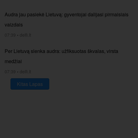
Audra jau pasiekė Lietuvą: gyventojai dalijasi pirmaisiais
vaizdais
07:39
•
delfi.lt
Per Lietuvą slenka audra: užfiksuotas škvalas, virsta
medžiai
07:39
•
delfi.lt
Kitas Lapas