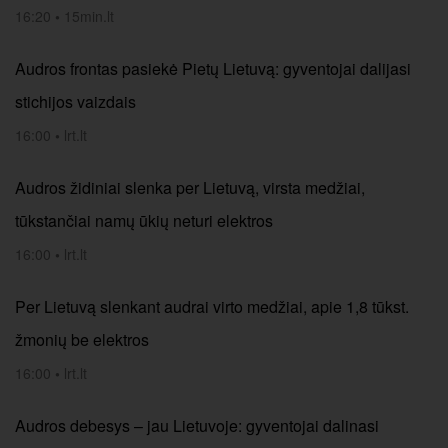
16:20
•
15min.lt
Audros frontas pasiekė Pietų Lietuvą: gyventojai dalijasi
stichijos vaizdais
16:00
•
lrt.lt
Audros židiniai slenka per Lietuvą, virsta medžiai,
tūkstančiai namų ūkių neturi elektros
16:00
•
lrt.lt
Per Lietuvą slenkant audrai virto medžiai, apie 1,8 tūkst.
žmonių be elektros
16:00
•
lrt.lt
Audros debesys – jau Lietuvoje: gyventojai dalinasi