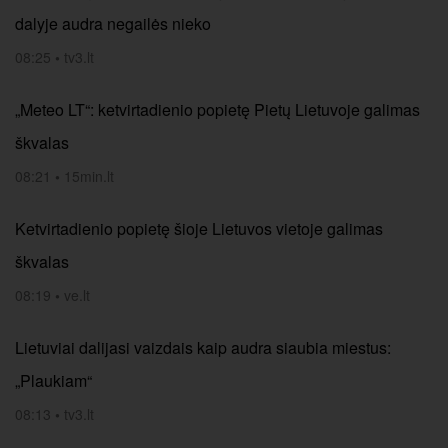
dalyje audra negailės nieko
08:25
•
tv3.lt
„Meteo LT“: ketvirtadienio popietę Pietų Lietuvoje galimas
škvalas
08:21
•
15min.lt
Ketvirtadienio popietę šioje Lietuvos vietoje galimas
škvalas
08:19
•
ve.lt
Lietuviai dalijasi vaizdais kaip audra siaubia miestus:
„Plaukiam“
08:13
•
tv3.lt