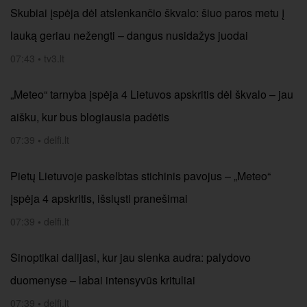
Skubiai įspėja dėl atslenkančio škvalo: šiuo paros metu į
lauką geriau nežengti – dangus nusidažys juodai
07:43
•
tv3.lt
„Meteo“ tarnyba įspėja 4 Lietuvos apskritis dėl škvalo – jau
aišku, kur bus blogiausia padėtis
07:39
•
delfi.lt
Pietų Lietuvoje paskelbtas stichinis pavojus – „Meteo“
įspėja 4 apskritis, išsiųsti pranešimai
07:39
•
delfi.lt
Sinoptikai dalijasi, kur jau slenka audra: palydovo
duomenyse – labai intensyvūs krituliai
07:39
•
delfi.lt