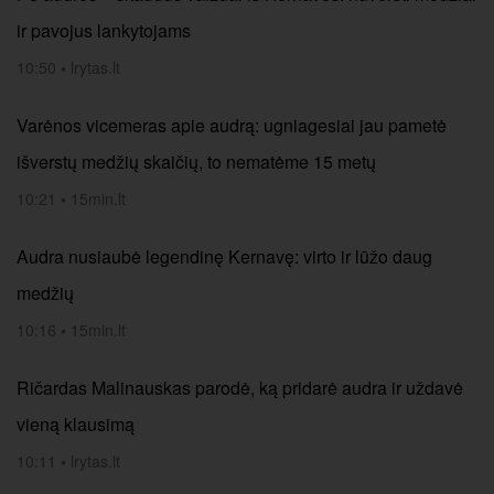
ir pavojus lankytojams
10:50
•
lrytas.lt
Varėnos vicemeras apie audrą: ugniagesiai jau pametė
išverstų medžių skaičių, to nematėme 15 metų
10:21
•
15min.lt
Audra nusiaubė legendinę Kernavę: virto ir lūžo daug
medžių
10:16
•
15min.lt
Ričardas Malinauskas parodė, ką pridarė audra ir uždavė
vieną klausimą
10:11
•
lrytas.lt