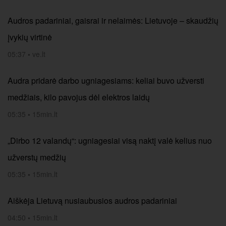
Audros padariniai, gaisrai ir nelaimės: Lietuvoje – skaudžių
įvykių virtinė
05:37
•
ve.lt
Audra pridarė darbo ugniagesiams: keliai buvo užversti
medžiais, kilo pavojus dėl elektros laidų
05:35
•
15min.lt
„Dirbo 12 valandų“: ugniagesiai visą naktį valė kelius nuo
užverstų medžių
05:35
•
15min.lt
Aiškėja Lietuvą nusiaubusios audros padariniai
04:50
•
15min.lt