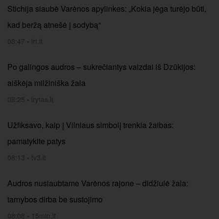
Stichija siaubė Varėnos apylinkes: „Kokia jėga turėjo būti,
kad beržą atnešė į sodybą“
08:47
•
lrt.lt
Po galingos audros – sukrečiantys vaizdai iš Dzūkijos:
aiškėja milžiniška žala
08:25
•
lrytas.lt
Užfiksavo, kaip į Vilniaus simbolį trenkia žaibas:
pamatykite patys
08:13
•
tv3.lt
Audros nusiaubtame Varėnos rajone – didžiulė žala:
tarnybos dirba be sustojimo
08:08
•
15min.lt