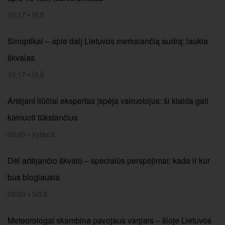
10:17
•
lrt.lt
Sinoptikai – apie dalį Lietuvos merksiančią audrą: laukia
škvalas
10:17
•
lrt.lt
Artėjant liūčiai ekspertas įspėja vairuotojus: ši klaida gali
kainuoti tūkstančius
09:49
•
lrytas.lt
Dėl artėjančio škvalo – specialūs perspėjimai: kada ir kur
bus blogiausia
09:03
•
tv3.lt
Meteorologai skambina pavojaus varpais – šioje Lietuvos