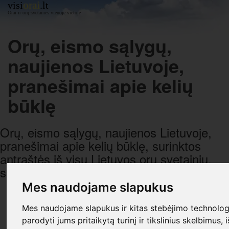
orai
visi
.lt
Orai ir orų svetainės vienoje vietoje
Orų, eismo sąlygų,
naujienos Lietuvoje,
pranešimai apie kelių
būklę
Orų, eismo sąlygų, naujienos Lietuvoje,
pranešimai apie kelių būklę, surinktos
antraštės iš visų Lietuvos orų svetainių,
sugrupuotos pagal datą ir laiką.
Mes naudojame slapukus
R E K L A M A
Mes naudojame slapukus ir kitas stebėjimo technologi
parodyti jums pritaikytą turinį ir tikslinius skelbimus, 