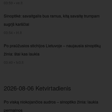
03:59
•
ve.lt
Sinoptikė: savaitgalis bus ramus, kitą savaitę trumpam
sugrįš karščiai
03:54
•
lrt.lt
Po praūžusios stichijos Lietuvoje – naujausia sinoptikų
žinia: štai kas laukia
03:40
•
tv3.lt
2026-08-06 Ketvirtadienis
Po viską niokojančios audros – sinoptiko žinia: laukia
permainos