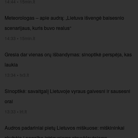
14:44
•
15min.lt
Meteorologas – apie audrą: „Lietuva išvengė baisesnio
scenarijaus, kuris buvo realus“
14:33
•
15min.lt
Gresia dar vienas orų išbandymas: sinoptikė perspėja, kas
laukia
13:34
•
tv3.lt
Sinoptikė: savaitgalį Lietuvoje vyraus gaivesni ir sausesni
orai
13:33
•
lrt.lt
Audros padariniai pietų Lietuvos miškuose: miškininkai
skubėjo į pagalbą įstrigusiems stovyklautojams