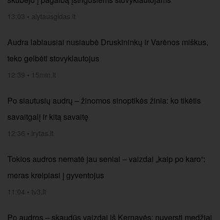
13:03
•
alytausgidas.lt
Audra labiausiai nusiaubė Druskininkų ir Varėnos miškus,
teko gelbėti stovyklautojus
12:39
•
15min.lt
Po siautusių audrų – žinomos sinoptikės žinia: ko tikėtis
savaitgalį ir kitą savaitę
12:36
•
lrytas.lt
Tokios audros nematė jau seniai – vaizdai „kaip po karo“:
meras kreipiasi į gyventojus
11:04
•
tv3.lt
Po audros – skaudūs vaizdai iš Kernavės: nuversti medžiai