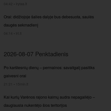
04:42
•
lrytas.lt
Orai: didžiojoje šalies dalyje bus debesuota, saulės
daugės sekmadienį
04:14
•
lrt.lt
2026-08-07 Penktadienis
Po karštesnių dienų – permainos: savaitgalį pasitiks
gaivesni orai
21:21
•
15min.lt
Kai kurių Varėnos rajono kaimų audra nepagailėjo –
daugiausia nukentėjo šios teritorijos