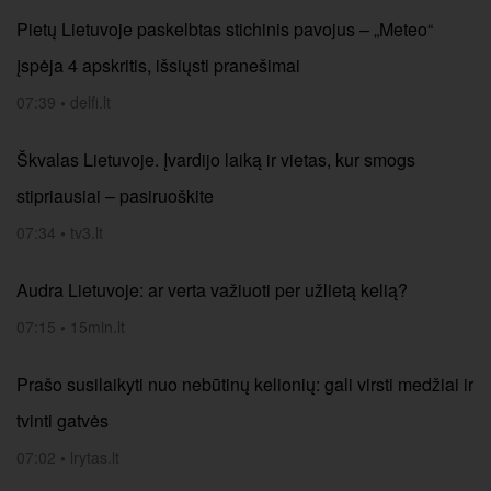
Pietų Lietuvoje paskelbtas stichinis pavojus – „Meteo“
įspėja 4 apskritis, išsiųsti pranešimai
07:39
•
delfi.lt
Škvalas Lietuvoje. Įvardijo laiką ir vietas, kur smogs
stipriausiai – pasiruoškite
07:34
•
tv3.lt
Audra Lietuvoje: ar verta važiuoti per užlietą kelią?
07:15
•
15min.lt
Prašo susilaikyti nuo nebūtinų kelionių: gali virsti medžiai ir
tvinti gatvės
07:02
•
lrytas.lt