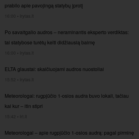
prabilo apie pavojingą statybų įprotį
16:00
•
lrytas.lt
Po savaitgalio audros – neraminantis eksperto verdiktas:
tai statybose turėtų kelti didžiausią baimę
16:00
•
lrytas.lt
ELTA glaustai: skaičiuojami audros nuostoliai
15:52
•
lrytas.lt
Meteorologai: rugpjūčio 1-osios audra buvo lokali, tačiau
kai kur – itin stipri
15:42
•
lrt.lt
Meteorologai – apie rugpjūčio 1-osios audrą: pagal pirminę