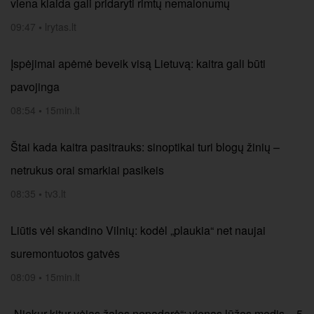
viena klaida gali pridaryti rimtų nemalonumų
09:47
•
lrytas.lt
Įspėjimai apėmė beveik visą Lietuvą: kaitra gali būti
pavojinga
08:54
•
15min.lt
Štai kada kaitra pasitrauks: sinoptikai turi blogų žinių –
netrukus orai smarkiai pasikeis
08:35
•
tv3.lt
Liūtis vėl skandino Vilnių: kodėl „plaukia“ net naujai
suremontuotos gatvės
08:09
•
15min.lt
„Niekur kitur vėjas žalos nepadarė“: vienas lūžęs medis – 5