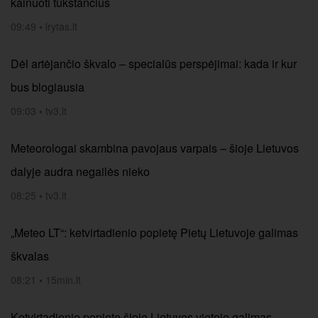
kainuoti tūkstančius
09:49
•
lrytas.lt
Dėl artėjančio škvalo – specialūs perspėjimai: kada ir kur
bus blogiausia
09:03
•
tv3.lt
Meteorologai skambina pavojaus varpais – šioje Lietuvos
dalyje audra negailės nieko
08:25
•
tv3.lt
„Meteo LT“: ketvirtadienio popietę Pietų Lietuvoje galimas
škvalas
08:21
•
15min.lt
Ketvirtadienio popietę šioje Lietuvos vietoje galimas