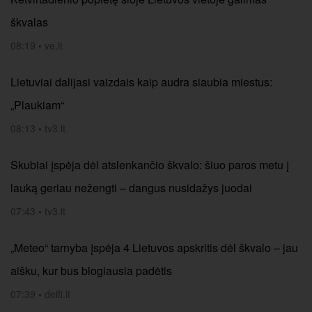
škvalas
08:19
•
ve.lt
Lietuviai dalijasi vaizdais kaip audra siaubia miestus:
„Plaukiam“
08:13
•
tv3.lt
Skubiai įspėja dėl atslenkančio škvalo: šiuo paros metu į
lauką geriau nežengti – dangus nusidažys juodai
07:43
•
tv3.lt
„Meteo“ tarnyba įspėja 4 Lietuvos apskritis dėl škvalo – jau
aišku, kur bus blogiausia padėtis
07:39
•
delfi.lt