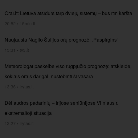
Orai.lt: Lietuva atsidurs tarp dviejų sistemų – bus itin karšta
20:52
•
15min.lt
Naujausia Naglio Šulijos orų prognozė: „Paspirgins“
15:31
•
tv3.lt
Meteorologai paskelbė viso rugpjūčio prognozę: atskleidė,
kokiais orais dar gali nustebinti ši vasara
13:36
•
lrytas.lt
Dėl audros padarinių – trijose seniūnijose Vilniaus r.
ekstremalioji situacija
13:27
•
lrytas.lt