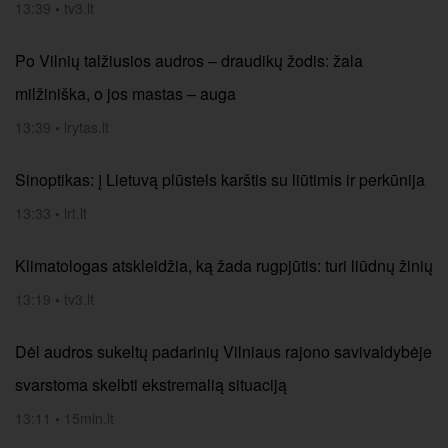
13:39
•
tv3.lt
Po Vilnių talžiusios audros – draudikų žodis: žala
milžiniška, o jos mastas – auga
13:39
•
lrytas.lt
Sinoptikas: į Lietuvą plūstels karštis su liūtimis ir perkūnija
13:33
•
lrt.lt
Klimatologas atskleidžia, ką žada rugpjūtis: turi liūdnų žinių
13:19
•
tv3.lt
Dėl audros sukeltų padarinių Vilniaus rajono savivaldybėje
svarstoma skelbti ekstremalią situaciją
13:11
•
15min.lt