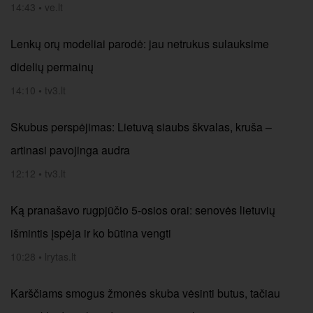
14:43
•
ve.lt
Lenkų orų modeliai parodė: jau netrukus sulauksime
didelių permainų
14:10
•
tv3.lt
Skubus perspėjimas: Lietuvą siaubs škvalas, kruša –
artinasi pavojinga audra
12:12
•
tv3.lt
Ką pranašavo rugpjūčio 5-osios orai: senovės lietuvių
išmintis įspėja ir ko būtina vengti
10:28
•
lrytas.lt
Karščiams smogus žmonės skuba vėsinti butus, tačiau