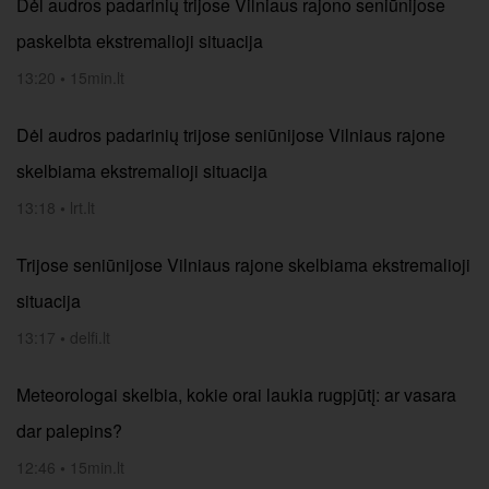
Dėl audros padarinių trijose Vilniaus rajono seniūnijose
paskelbta ekstremalioji situacija
13:20
•
15min.lt
Dėl audros padarinių trijose seniūnijose Vilniaus rajone
skelbiama ekstremalioji situacija
13:18
•
lrt.lt
Trijose seniūnijose Vilniaus rajone skelbiama ekstremalioji
situacija
13:17
•
delfi.lt
Meteorologai skelbia, kokie orai laukia rugpjūtį: ar vasara
dar palepins?
12:46
•
15min.lt