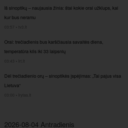
Iš sinoptikų – naujausia žinia: štai kokie orai užklups, kai
kur bus neramu
03:57
•
tv3.lt
Orai: trečiadienis bus karščiausia savaitės diena,
temperatūra kils iki 33 laipsnių
03:43
•
lrt.lt
Dėl trečiadienio orų – sinoptikės įspėjimas: „Tai pajus visa
Lietuva“
03:00
•
lrytas.lt
2026-08-04 Antradienis