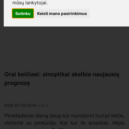
mūsų lankytojai.
Sutinku
Keisti mano pasirinkimus
Orai keičiasi: sinoptikai skelbia naujausią
prognozę
2026-07-03 03:41
•
tv3.lt
Penktadienio dieną daug kur numatomi trumpi lietūs,
vietomis su perkūnija. Kai kur lis smarkiai. Vėjas