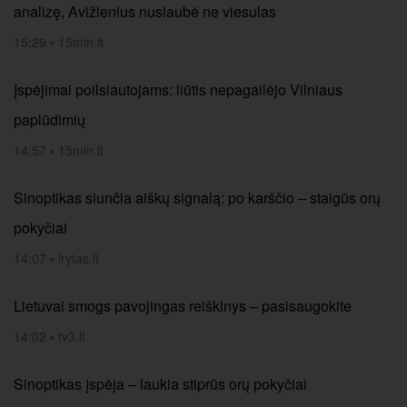
analizę, Avižienius nusiaubė ne viesulas
15:29
•
15min.lt
Įspėjimai poilsiautojams: liūtis nepagailėjo Vilniaus
paplūdimių
14:57
•
15min.lt
Sinoptikas siunčia aiškų signalą: po karščio – staigūs orų
pokyčiai
14:07
•
lrytas.lt
Lietuvai smogs pavojingas reiškinys – pasisaugokite
14:02
•
tv3.lt
Sinoptikas įspėja – laukia stiprūs orų pokyčiai