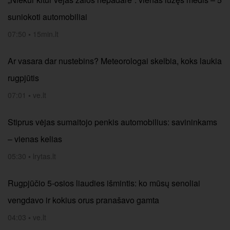
suniokoti automobiliai
07:50
•
15min.lt
Ar vasara dar nustebins? Meteorologai skelbia, koks laukia
rugpjūtis
07:01
•
ve.lt
Stiprus vėjas sumaitojo penkis automobilius: savininkams
– vienas kelias
05:30
•
lrytas.lt
Rugpjūčio 5-osios liaudies išmintis: ko mūsų senoliai
vengdavo ir kokius orus pranašavo gamta
04:03
•
ve.lt