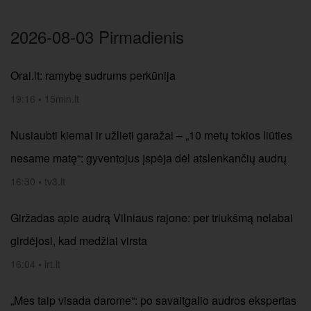
2026-08-03 Pirmadienis
Orai.lt: ramybę sudrums perkūnija
19:16
•
15min.lt
Nusiaubti kiemai ir užlieti garažai – „10 metų tokios liūties
nesame matę“: gyventojus įspėja dėl atslenkančių audrų
16:30
•
tv3.lt
Giržadas apie audrą Vilniaus rajone: per triukšmą nelabai
girdėjosi, kad medžiai virsta
16:04
•
lrt.lt
„Mes taip visada darome“: po savaitgalio audros ekspertas