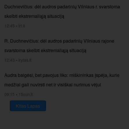
Duchnevičius: dėl audros padarinių Vilniaus r. svarstoma
skelbti ekstremaliąją situaciją
12:45
•
lrt.lt
R. Duchnevičius: dėl audros padarinių Vilniaus rajone
svarstoma skelbti ekstremaliąją situaciją
12:43
•
lrytas.lt
Audra baigėsi, bet pavojus liko: miškininkas įspėja, kurie
medžiai gali nuvirsti net ir visiškai nurimus vėjui
09:15
•
15min.lt
Kitas Lapas