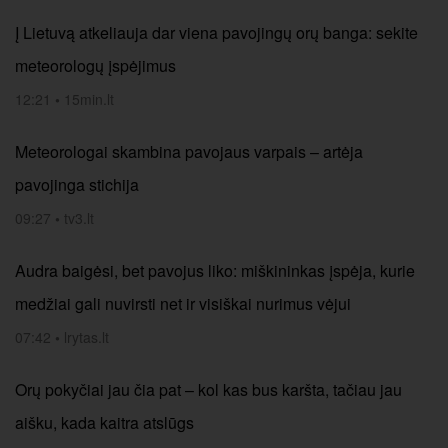
Į Lietuvą atkeliauja dar viena pavojingų orų banga: sekite
meteorologų įspėjimus
12:21
•
15min.lt
Meteorologai skambina pavojaus varpais – artėja
pavojinga stichija
09:27
•
tv3.lt
Audra baigėsi, bet pavojus liko: miškininkas įspėja, kurie
medžiai gali nuvirsti net ir visiškai nurimus vėjui
07:42
•
lrytas.lt
Orų pokyčiai jau čia pat – kol kas bus karšta, tačiau jau
aišku, kada kaitra atslūgs