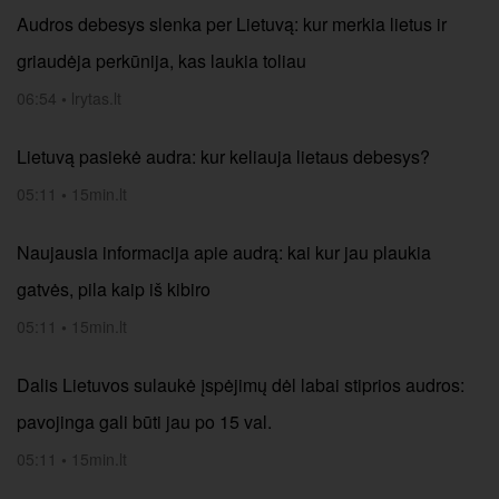
Audros debesys slenka per Lietuvą: kur merkia lietus ir
griaudėja perkūnija, kas laukia toliau
06:54
•
lrytas.lt
Lietuvą pasiekė audra: kur keliauja lietaus debesys?
05:11
•
15min.lt
Naujausia informacija apie audrą: kai kur jau plaukia
gatvės, pila kaip iš kibiro
05:11
•
15min.lt
Dalis Lietuvos sulaukė įspėjimų dėl labai stiprios audros:
pavojinga gali būti jau po 15 val.
05:11
•
15min.lt