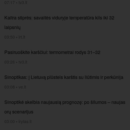
07:17
•
tv3.lt
Kaitra stiprės: savaitės viduryje temperatūra kils iki 32
laipsnių
03:50
•
lrt.lt
Pasiruoškite karščiui: termometrai rodys 31–32
03:26
•
tv3.lt
Sinoptikas: į Lietuvą plūstels karštis su liūtimis ir perkūnija
03:08
•
ve.lt
Sinoptikė skelbia naujausią prognozę: po šilumos – naujas
orų scenarijus
03:00
•
lrytas.lt