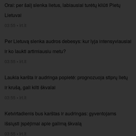
Orai: per šalį slenka lietus, labiausiai turėtų kliūti Pietų
Lietuvai
03:55
•
lrt.lt
Per Lietuvą slenka audros debesys: kur lyja intensyviausiai
ir ko laukti artimiausiu metu?
03:55
•
lrt.lt
Laukia karšta ir audringa popietė: prognozuoja stiprų lietų
ir krušą, gali kilti škvalai
03:55
•
lrt.lt
Ketvirtadienis bus karštas ir audringas: gyventojams
išsiųsti įspėjimai apie galimą škvalą
03:55
•
lrt.lt