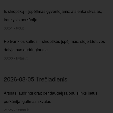
Iš sinoptikų – įspėjimas gyventojams: atslenka škvalas,
trankysis perkūnija
03:51
•
tv3.lt
Po tvankios kaitros – sinoptikės įspėjimas: šioje Lietuvos
dalyje bus audringiausia
03:00
•
lrytas.lt
2026-08-05 Trečiadienis
Artinasi audringi orai: per daugelį rajonų slinks lietūs,
perkūnija, galimas škvalas
21:25
•
15min.lt