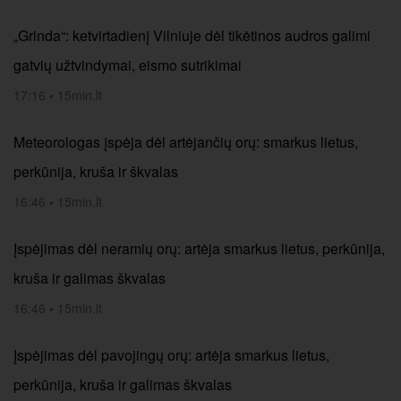
„Grinda“: ketvirtadienį Vilniuje dėl tikėtinos audros galimi
gatvių užtvindymai, eismo sutrikimai
17:16
•
15min.lt
Meteorologas įspėja dėl artėjančių orų: smarkus lietus,
perkūnija, kruša ir škvalas
16:46
•
15min.lt
Įspėjimas dėl neramių orų: artėja smarkus lietus, perkūnija,
kruša ir galimas škvalas
16:46
•
15min.lt
Įspėjimas dėl pavojingų orų: artėja smarkus lietus,
perkūnija, kruša ir galimas škvalas