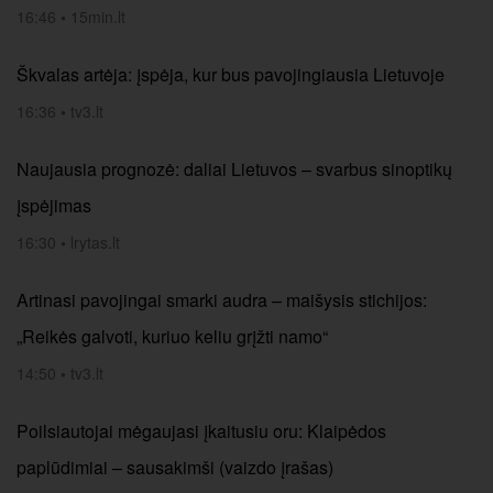
16:46
•
15min.lt
Škvalas artėja: įspėja, kur bus pavojingiausia Lietuvoje
16:36
•
tv3.lt
Naujausia prognozė: daliai Lietuvos – svarbus sinoptikų
įspėjimas
16:30
•
lrytas.lt
Artinasi pavojingai smarki audra – maišysis stichijos:
„Reikės galvoti, kuriuo keliu grįžti namo“
14:50
•
tv3.lt
Poilsiautojai mėgaujasi įkaitusiu oru: Klaipėdos
paplūdimiai – sausakimši (vaizdo įrašas)