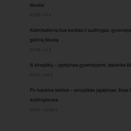
škvalai
03:55
•
lrt.lt
Ketvirtadienis bus karštas ir audringas: gyventoja
galimą škvalą
03:55
•
lrt.lt
Iš sinoptikų – įspėjimas gyventojams: atslenka šk
03:51
•
tv3.lt
Po tvankios kaitros – sinoptikės įspėjimas: šioje
audringiausia
03:00
•
lrytas.lt