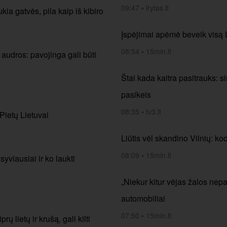
09:47
•
lrytas.lt
kia gatvės, pila kaip iš kibiro
Įspėjimai apėmė beveik visą Li
08:54
•
15min.lt
 audros: pavojinga gali būti
Štai kada kaitra pasitrauks: si
pasikeis
08:35
•
tv3.lt
 Pietų Lietuvai
Liūtis vėl skandino Vilnių: k
08:09
•
15min.lt
yviausiai ir ko laukti
„Niekur kitur vėjas žalos nep
automobiliai
07:50
•
15min.lt
ų lietų ir krušą, gali kilti