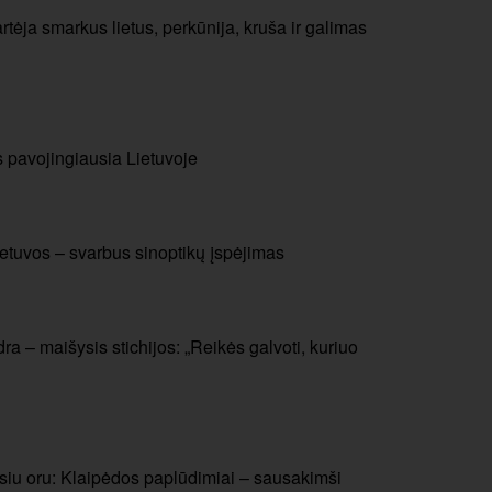
rtėja smarkus lietus, perkūnija, kruša ir galimas
s pavojingiausia Lietuvoje
etuvos – svarbus sinoptikų įspėjimas
ra – maišysis stichijos: „Reikės galvoti, kuriuo
usiu oru: Klaipėdos paplūdimiai – sausakimši