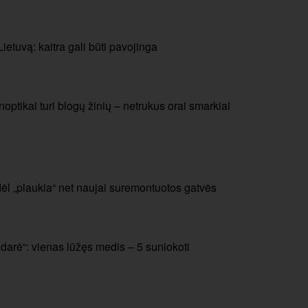
etuvą: kaitra gali būti pavojinga
noptikai turi blogų žinių – netrukus orai smarkiai
odėl „plaukia“ net naujai suremontuotos gatvės
adarė“: vienas lūžęs medis – 5 suniokoti