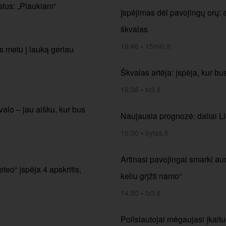
estus: „Plaukiam“
Įspėjimas dėl pavojingų orų: a
škvalas
16:46
•
15min.lt
s metu į lauką geriau
Škvalas artėja: įspėja, kur bu
16:36
•
tv3.lt
valo – jau aišku, kur bus
Naujausia prognozė: daliai Li
16:30
•
lrytas.lt
Artinasi pavojingai smarki aud
teo“ įspėja 4 apskritis,
keliu grįžti namo“
14:50
•
tv3.lt
Poilsiautojai mėgaujasi įkait