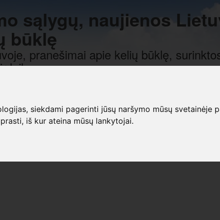
mo sąlygų, naujienos Lietu
ų būklę
voje, pranešimai apie kelių būklę, surinktos
r laiką.
gijas, siekdami pagerinti jūsų naršymo mūsų svetainėje patirt
prasti, iš kur ateina mūsų lankytojai.