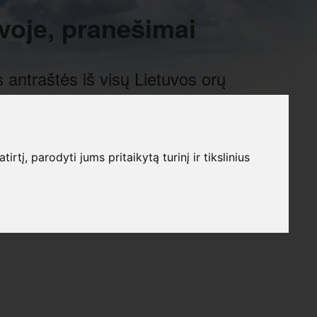
voje, pranešimai
 antraštės iš visų Lietuvos orų
į, parodyti jums pritaikytą turinį ir tikslinius