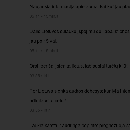
Naujausia informacija apie audrą: kai kur jau plau
05:11
•
15min.lt
Dalis Lietuvos sulaukė įspėjimų dėl labai stiprios
jau po 15 val.
05:11
•
15min.lt
Orai: per šalį slenka lietus, labiausiai turėtų kliūti
03:55
•
lrt.lt
Per Lietuvą slenka audros debesys: kur lyja intens
artimiausiu metu?
03:55
•
lrt.lt
Laukia karšta ir audringa popietė: prognozuoja stipr