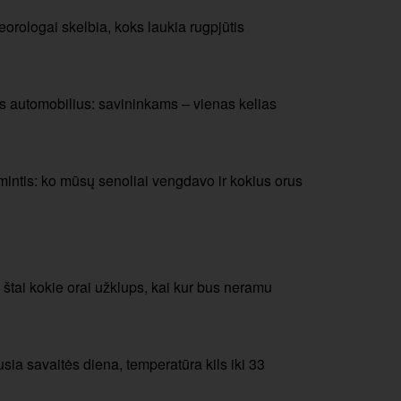
orologai skelbia, koks laukia rugpjūtis
s automobilius: savininkams – vienas kelias
mintis: ko mūsų senoliai vengdavo ir kokius orus
: štai kokie orai užklups, kai kur bus neramu
usia savaitės diena, temperatūra kils iki 33