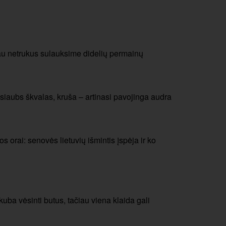
au netrukus sulauksime didelių permainų
siaubs škvalas, kruša – artinasi pavojinga audra
 orai: senovės lietuvių išmintis įspėja ir ko
a vėsinti butus, tačiau viena klaida gali