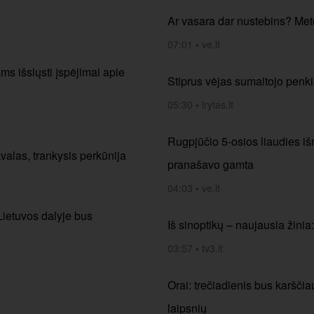
Ar vasara dar nustebins? Mete
07:01
•
ve.lt
ms išsiųsti įspėjimai apie
Stiprus vėjas sumaitojo penki
05:30
•
lrytas.lt
Rugpjūčio 5-osios liaudies iš
valas, trankysis perkūnija
pranašavo gamta
04:03
•
ve.lt
 Lietuvos dalyje bus
Iš sinoptikų – naujausia žinia
03:57
•
tv3.lt
Orai: trečiadienis bus karščia
laipsnių