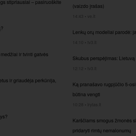
ogs stipriausiai – pasiruoškite
(vaizdo įrašas)
14:43
•
ve.lt
ą?
Lenkų orų modeliai parodė: j
14:10
•
tv3.lt
 medžiai ir tvinti gatvės
Skubus perspėjimas: Lietuvą 
12:12
•
tv3.lt
tus ir griaudėja perkūnija,
Ką pranašavo rugpjūčio 5-osios
būtina vengti
10:28
•
lrytas.lt
sys?
Karščiams smogus žmonės skub
pridaryti rimtų nemalonumų