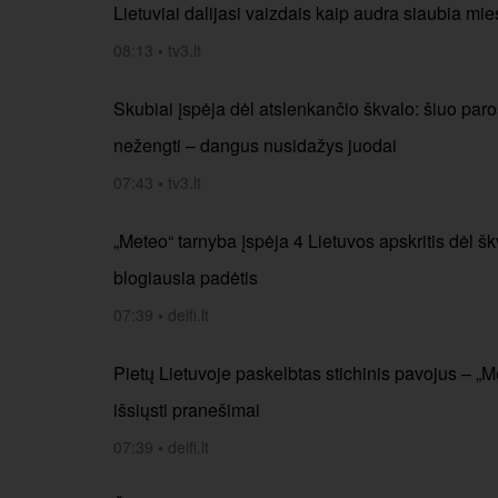
Lietuviai dalijasi vaizdais kaip audra siaubia mi
08:13
•
tv3.lt
Skubiai įspėja dėl atslenkančio škvalo: šiuo paro
nežengti – dangus nusidažys juodai
07:43
•
tv3.lt
„Meteo“ tarnyba įspėja 4 Lietuvos apskritis dėl šk
blogiausia padėtis
07:39
•
delfi.lt
Pietų Lietuvoje paskelbtas stichinis pavojus – „Me
išsiųsti pranešimai
07:39
•
delfi.lt