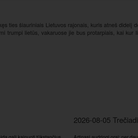
ęs ties šiauriniais Lietuvos rajonais, kuris atneš didelį
trumpi lietūs, vakaruose jie bus protarpiais, kai kur li
2026-08-05 Trečiadi
aida gali kainuoti tūkstančius
Artinasi audringi orai: per dau