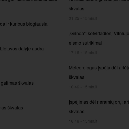
škvalas
21:25
•
15min.lt
da ir kur bus blogiausia
„Grinda“: ketvirtadienį Vilniuj
eismo sutrikimai
Lietuvos dalyje audra
17:16
•
15min.lt
Meteorologas įspėja dėl artėja
škvalas
e galimas škvalas
16:46
•
15min.lt
Įspėjimas dėl neramių orų: art
imas škvalas
škvalas
16:46
•
15min.lt