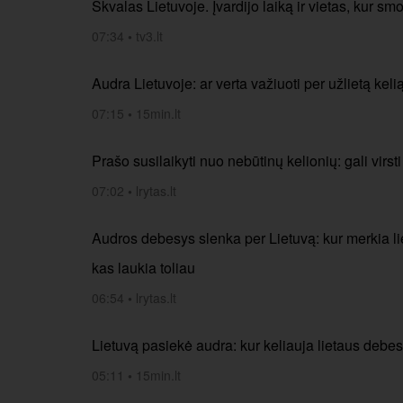
Škvalas Lietuvoje. Įvardijo laiką ir vietas, kur sm
07:34
•
tv3.lt
Audra Lietuvoje: ar verta važiuoti per užlietą keli
07:15
•
15min.lt
Prašo susilaikyti nuo nebūtinų kelionių: gali virsti
07:02
•
lrytas.lt
Audros debesys slenka per Lietuvą: kur merkia lie
kas laukia toliau
06:54
•
lrytas.lt
Lietuvą pasiekė audra: kur keliauja lietaus debe
05:11
•
15min.lt