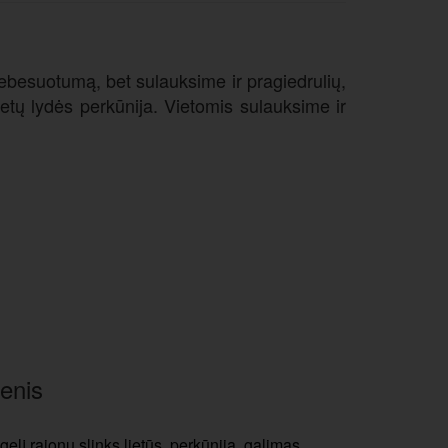
 debesuotumą, bet sulauksime ir pragiedrulių,
etų lydės perkūnija. Vietomis sulauksime ir
enis
gelį rajonų slinks lietūs, perkūnija, galimas