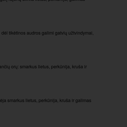
e dėl tikėtinos audros galimi gatvių užtvindymai,
nčių orų: smarkus lietus, perkūnija, kruša ir
ėja smarkus lietus, perkūnija, kruša ir galimas