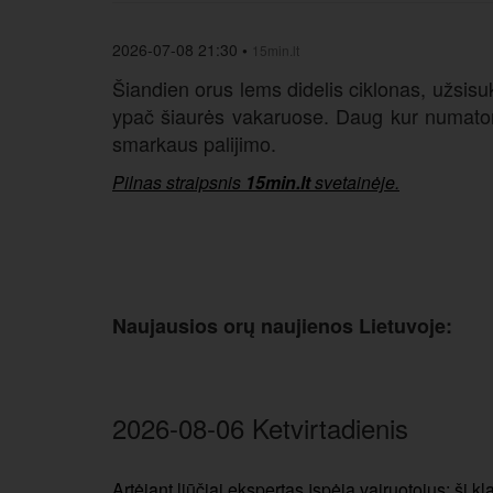
2026-07-08 21:30
•
15min.lt
Šiandien orus lems didelis ciklonas, užsisuk
ypač šiaurės vakaruose. Daug kur numatomi 
smarkaus palijimo.
Pilnas straipsnis
15min.lt
svetainėje.
Naujausios orų naujienos Lietuvoje:
2026-08-06 Ketvirtadienis
Artėjant liūčiai ekspertas įspėja vairuotojus: ši kl