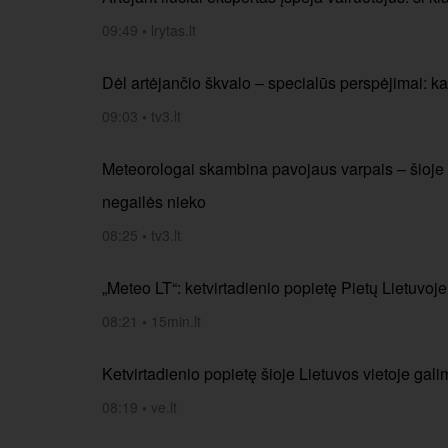
09:49
•
lrytas.lt
Dėl artėjančio škvalo – specialūs perspėjimai: ka
09:03
•
tv3.lt
Meteorologai skambina pavojaus varpais – šioje 
negailės nieko
08:25
•
tv3.lt
„Meteo LT“: ketvirtadienio popietę Pietų Lietuvoj
08:21
•
15min.lt
Ketvirtadienio popietę šioje Lietuvos vietoje gal
08:19
•
ve.lt