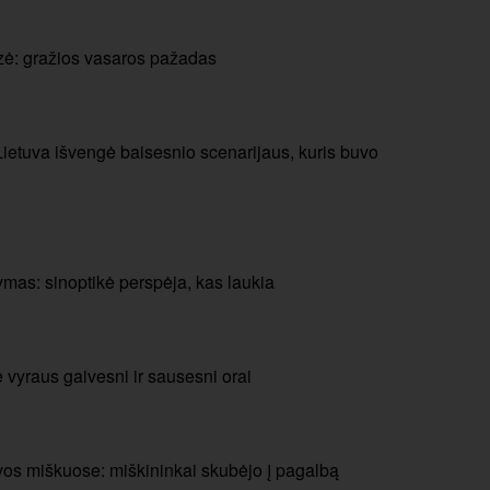
zė: gražios vasaros pažadas
Lietuva išvengė baisesnio scenarijaus, kuris buvo
mas: sinoptikė perspėja, kas laukia
e vyraus gaivesni ir sausesni orai
uvos miškuose: miškininkai skubėjo į pagalbą