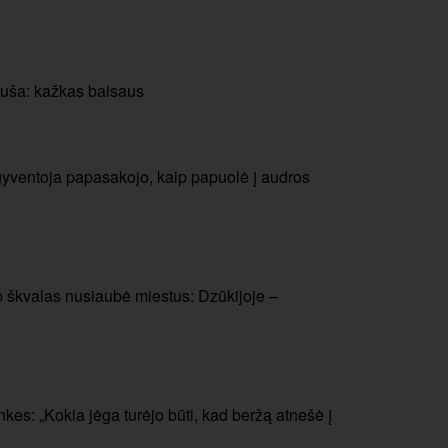
ruša: kažkas baisaus
 – gyventoja papasakojo, kaip papuolė į audros
ip škvalas nusiaubė miestus: Dzūkijoje –
kes: „Kokia jėga turėjo būti, kad beržą atnešė į