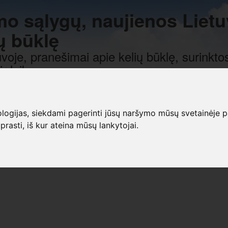
mo sąlygų, naujienos Lietu
ų būklę
voje, pranešimai apie kelių būklę, surinktos
r laiką.
gijas, siekdami pagerinti jūsų naršymo mūsų svetainėje patirt
prasti, iš kur ateina mūsų lankytojai.