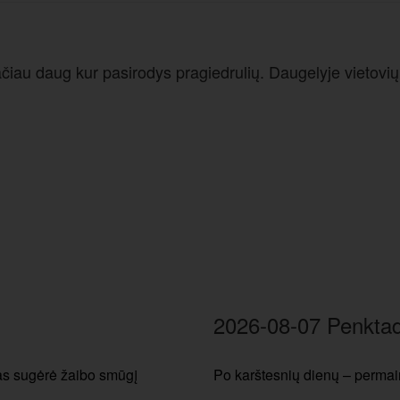
au daug kur pasirodys pragiedrulių. Daugelyje vietovių p
2026-08-07 Penktad
tas sugėrė žaibo smūgį
Po karštesnių dienų – permain