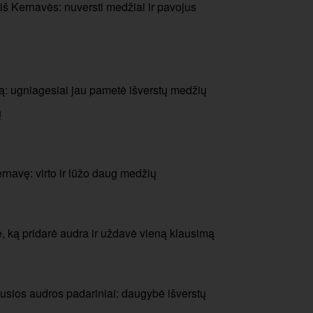
š Kernavės: nuversti medžiai ir pavojus
: ugniagesiai jau pametė išverstų medžių
ų
navę: virto ir lūžo daug medžių
 ką pridarė audra ir uždavė vieną klausimą
usios audros padariniai: daugybė išverstų