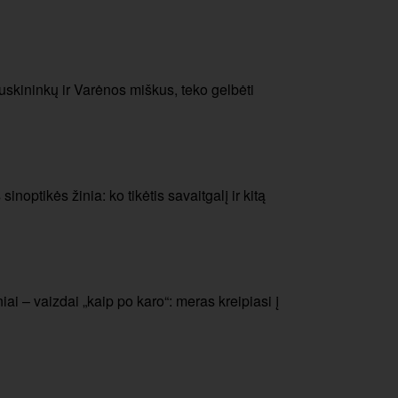
skininkų ir Varėnos miškus, teko gelbėti
noptikės žinia: ko tikėtis savaitgalį ir kitą
ai – vaizdai „kaip po karo“: meras kreipiasi į