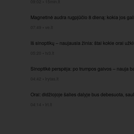
09:02
•
15min.lt
Magnetinė audra rugpjūčio 8 dieną: kokia jos gal
07:49
•
ve.lt
Iš sinoptikų – naujausia žinia: štai kokie orai užk
05:20
•
tv3.lt
Sinoptikė perspėja: po trumpos gaivos – nauja 
04:42
•
lrytas.lt
Orai: didžiojoje šalies dalyje bus debesuota, s
04:14
•
lrt.lt