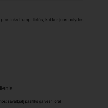
raslinks trumpi lietūs, kai kur juos palydės
ienis
os: savaitgalį pasitiks gaivesni orai