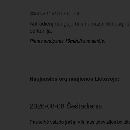
2026-05-11 21:17
•
15min.lt
Antradienį danguje bus nemažai debesų, tači
perkūnija.
Pilnas straipsnis
15min.lt
svetainėje.
Naujausios orų naujienos Lietuvoje:
2026-08-08 Šeštadienis
Paskelbė vaizdo įrašą: Vilniaus televizijos bokš