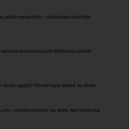
mų audra nepagailėjo – daugiausia nukentėjo
: vandens temperatūra prie Maljorkos pasiekė
r likusį rugpjūtį? Klimatologas atsakė, ko tikėtis
orų – staigūs pokyčiai: jau aišku, kas laukia kitą