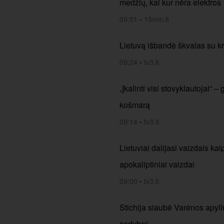
medžių, kai kur nėra elektros
09:51
•
15min.lt
Lietuvą išbandė škvalas su k
09:24
•
tv3.lt
„Įkalinti visi stovyklautojai“
košmarą
09:14
•
tv3.lt
Lietuviai dalijasi vaizdais ka
apokaliptiniai vaizdai
09:00
•
tv3.lt
Stichija siaubė Varėnos apylin
sodybą“