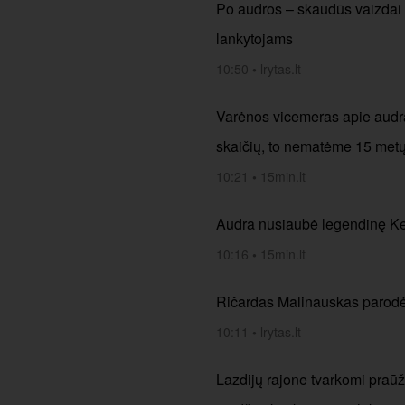
Po audros – skaudūs vaizdai i
lankytojams
10:50
•
lrytas.lt
Varėnos vicemeras apie audrą
skaičių, to nematėme 15 met
10:21
•
15min.lt
Audra nusiaubė legendinę Ker
10:16
•
15min.lt
Ričardas Malinauskas parodė,
10:11
•
lrytas.lt
Lazdijų rajone tvarkomi praūž