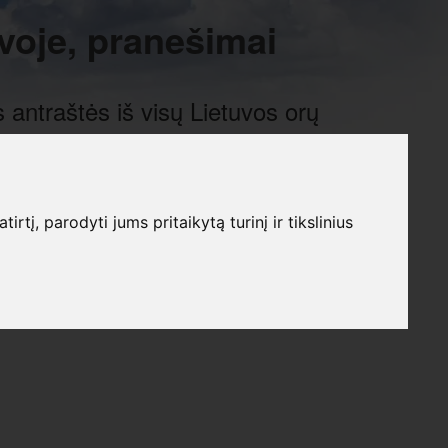
voje, pranešimai
 antraštės iš visų Lietuvos orų
į, parodyti jums pritaikytą turinį ir tikslinius