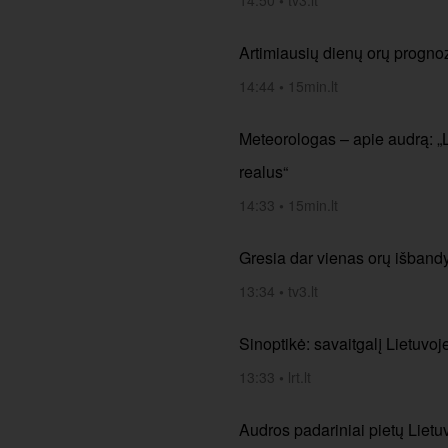
14:50
•
tv3.lt
Artimiausių dienų orų progno
14:44
•
15min.lt
Meteorologas – apie audrą: „
realus“
14:33
•
15min.lt
Gresia dar vienas orų išbandy
13:34
•
tv3.lt
Sinoptikė: savaitgalį Lietuvoj
13:33
•
lrt.lt
Audros padariniai pietų Liet