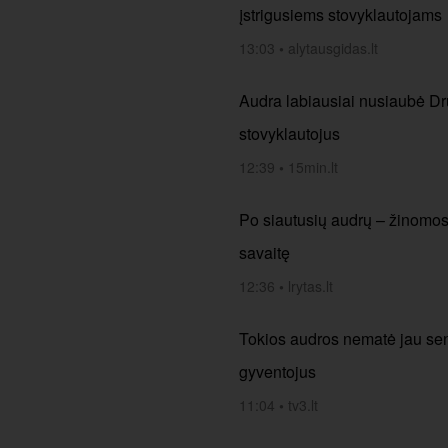
įstrigusiems stovyklautojams
13:03
•
alytausgidas.lt
Audra labiausiai nusiaubė Dru
stovyklautojus
12:39
•
15min.lt
Po siautusių audrų – žinomos si
savaitę
12:36
•
lrytas.lt
Tokios audros nematė jau seni
gyventojus
11:04
•
tv3.lt