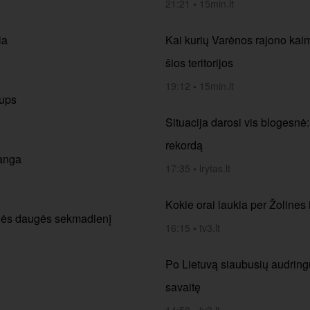
21:21
•
15min.lt
ia
Kai kurių Varėnos rajono kai
šios teritorijos
19:12
•
15min.lt
lups
Situacija darosi vis blogesnė
rekordą
banga
17:35
•
lrytas.lt
Kokie orai laukia per Žolines i
aulės daugės sekmadienį
16:15
•
tv3.lt
Po Lietuvą siaubusių audringų 
savaitę