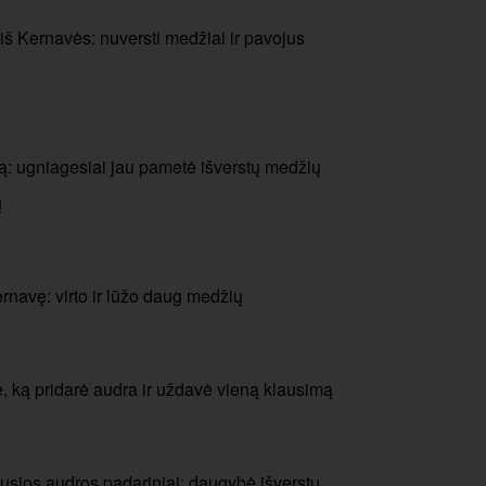
š Kernavės: nuversti medžiai ir pavojus
: ugniagesiai jau pametė išverstų medžių
ų
navę: virto ir lūžo daug medžių
 ką pridarė audra ir uždavė vieną klausimą
usios audros padariniai: daugybė išverstų