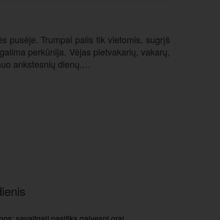
 pusėje. Trumpai palis tik vietomis, sugrįš
alima perkūnija. Vėjas pietvakarių, vakarų,
 nuo ankstesnių dienų.…
ienis
os: savaitgalį pasitiks gaivesni orai