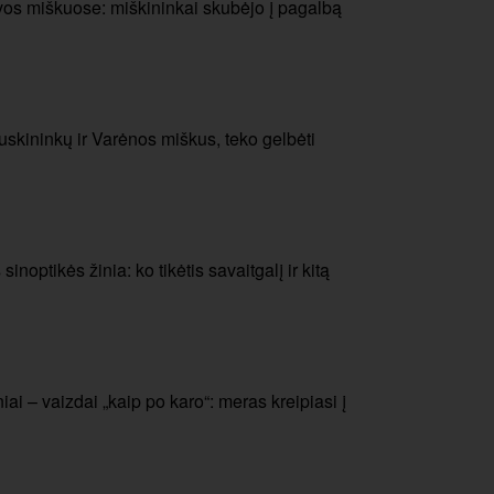
uvos miškuose: miškininkai skubėjo į pagalbą
skininkų ir Varėnos miškus, teko gelbėti
noptikės žinia: ko tikėtis savaitgalį ir kitą
ai – vaizdai „kaip po karo“: meras kreipiasi į