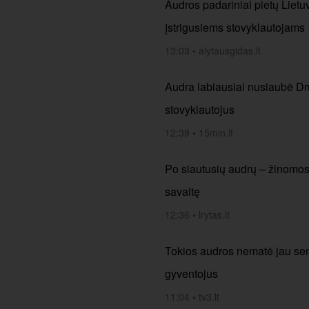
Audros padariniai pietų Liet
įstrigusiems stovyklautojams
13:03
•
alytausgidas.lt
Audra labiausiai nusiaubė Dru
stovyklautojus
12:39
•
15min.lt
Po siautusių audrų – žinomos si
savaitę
12:36
•
lrytas.lt
Tokios audros nematė jau seni
gyventojus
11:04
•
tv3.lt