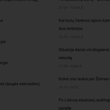
21:21
•
15min.lt
ia
Kai kurių Varėnos rajono kai
šios teritorijos
19:12
•
15min.lt
lups
Situacija darosi vis blogesnė
rekordą
banga
17:35
•
lrytas.lt
Kokie orai laukia per Žolines i
aulės daugės sekmadienį
16:15
•
tv3.lt
Po Lietuvą siaubusių audringų 
savaitę