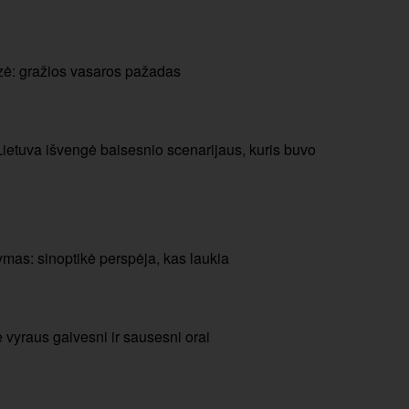
zė: gražios vasaros pažadas
Lietuva išvengė baisesnio scenarijaus, kuris buvo
mas: sinoptikė perspėja, kas laukia
e vyraus gaivesni ir sausesni orai