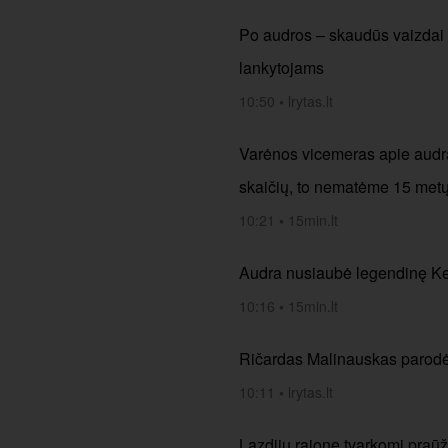
Po audros – skaudūs vaizdai i
lankytojams
10:50
•
lrytas.lt
Varėnos vicemeras apie audrą
skaičių, to nematėme 15 met
10:21
•
15min.lt
Audra nusiaubė legendinę Ker
10:16
•
15min.lt
Ričardas Malinauskas parodė,
10:11
•
lrytas.lt
Lazdijų rajone tvarkomi praūž