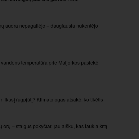
mų audra nepagailėjo – daugiausia nukentėjo
: vandens temperatūra prie Maljorkos pasiekė
r likusį rugpjūtį? Klimatologas atsakė, ko tikėtis
orų – staigūs pokyčiai: jau aišku, kas laukia kitą