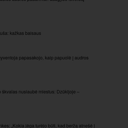
ruša: kažkas baisaus
 – gyventoja papasakojo, kaip papuolė į audros
ip škvalas nusiaubė miestus: Dzūkijoje –
kes: „Kokia jėga turėjo būti, kad beržą atnešė į