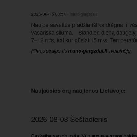
2026-06-15 08:54
•
mano-gargzdai.lt
Naujos savaitės pradžia išliks drėgna ir v
vasariška šiluma. Šiandien dieną daugelyje
7–12 m/s, kai kur gūsiai 15 m/s. Temperatū
Pilnas straipsnis
mano-gargzdai.lt
svetainėje.
Naujausios orų naujienos Lietuvoje:
2026-08-08 Šeštadienis
Paskelbė vaizdo įrašą: Vilniaus televizijos bokš