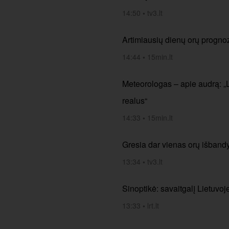
14:50
•
tv3.lt
Artimiausių dienų orų progno
14:44
•
15min.lt
Meteorologas – apie audrą: „
realus“
14:33
•
15min.lt
Gresia dar vienas orų išbandy
13:34
•
tv3.lt
Sinoptikė: savaitgalį Lietuvoj
13:33
•
lrt.lt