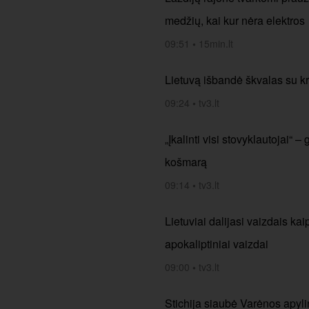
medžių, kai kur nėra elektros
09:51
•
15min.lt
Lietuvą išbandė škvalas su k
09:24
•
tv3.lt
„Įkalinti visi stovyklautojai“
košmarą
09:14
•
tv3.lt
Lietuviai dalijasi vaizdais ka
apokaliptiniai vaizdai
09:00
•
tv3.lt
Stichija siaubė Varėnos apylin