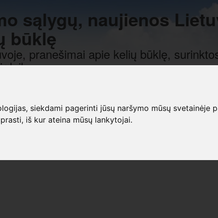
mo sąlygų, naujienos Lietu
ų būklę
voje, pranešimai apie kelių būklę, surinktos
r laiką.
gijas, siekdami pagerinti jūsų naršymo mūsų svetainėje patirt
prasti, iš kur ateina mūsų lankytojai.