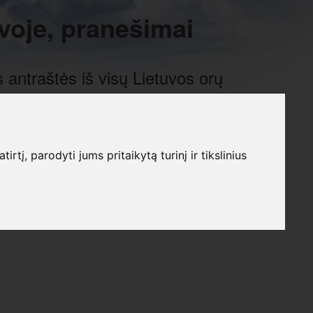
voje, pranešimai
 antraštės iš visų Lietuvos orų
į, parodyti jums pritaikytą turinį ir tikslinius