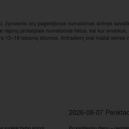
ėsi, žymesnis orų pagerėjimas numatomas antroje savaitės
 rajonų protarpiais numatomas lietus, kai kur smarkus, g
ra 13–18 laipsnių šilumos. Antradienį orai mažai skirsis
2026-08-07 Penktad
tas sugėrė žaibo smūgį
Po karštesnių dienų – permain