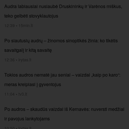
Audra labiausiai nusiaubė Druskininkų ir Varėnos miškus,
teko gelbėti stovyklautojus
12:39
•
15min.lt
Po siautusių audrų – žinomos sinoptikės žinia: ko tikėtis
savaitgalį ir kitą savaitę
12:36
•
lrytas.lt
Tokios audros nematė jau seniai – vaizdai „kaip po karo“:
meras kreipiasi į gyventojus
11:04
•
tv3.lt
Po audros – skaudūs vaizdai iš Kernavės: nuversti medžiai
ir pavojus lankytojams
10:50
•
lrytas.lt