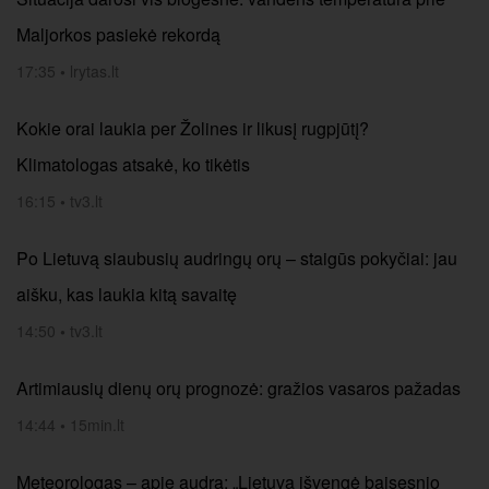
Maljorkos pasiekė rekordą
17:35
•
lrytas.lt
Kokie orai laukia per Žolines ir likusį rugpjūtį?
Klimatologas atsakė, ko tikėtis
16:15
•
tv3.lt
Po Lietuvą siaubusių audringų orų – staigūs pokyčiai: jau
aišku, kas laukia kitą savaitę
14:50
•
tv3.lt
Artimiausių dienų orų prognozė: gražios vasaros pažadas
14:44
•
15min.lt
Meteorologas – apie audrą: „Lietuva išvengė baisesnio