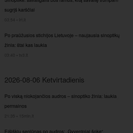
sugrįš karščiai
03:54
•
lrt.lt
Po praūžusios stichijos Lietuvoje – naujausia sinoptikų
žinia: štai kas laukia
03:40
•
tv3.lt
2026-08-06 Ketvirtadienis
Po viską niokojančios audros – sinoptiko žinia: laukia
permainos
21:35
•
15min.lt
Eišiškių seniūnas po audros: „Gyventojai šoke“