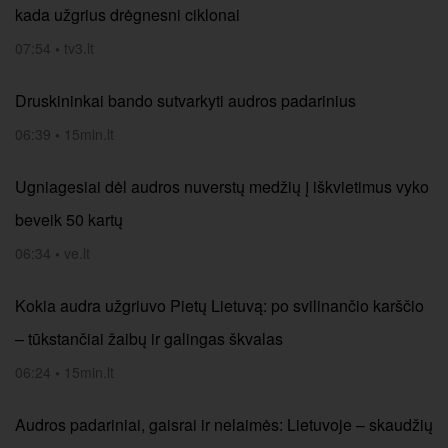
kada užgrius drėgnesni ciklonai
07:54
•
tv3.lt
Druskininkai bando sutvarkyti audros padarinius
06:39
•
15min.lt
Ugniagesiai dėl audros nuverstų medžių į iškvietimus vyko
beveik 50 kartų
06:34
•
ve.lt
Kokia audra užgriuvo Pietų Lietuvą: po svilinančio karščio
– tūkstančiai žaibų ir galingas škvalas
06:24
•
15min.lt
Audros padariniai, gaisrai ir nelaimės: Lietuvoje – skaudžių