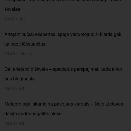
škvalas
10:17
•
lrt.lt
Artėjant liūčiai ekspertas įspėja vairuotojus: ši klaida gali
kainuoti tūkstančius
09:49
•
lrytas.lt
Dėl artėjančio škvalo – specialūs perspėjimai: kada ir kur
bus blogiausia
09:03
•
tv3.lt
Meteorologai skambina pavojaus varpais – šioje Lietuvos
dalyje audra negailės nieko
08:25
•
tv3.lt