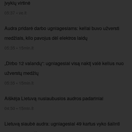
įvykių virtinė
05:37
•
ve.lt
Audra pridarė darbo ugniagesiams: keliai buvo užversti
medžiais, kilo pavojus dėl elektros laidų
05:35
•
15min.lt
„Dirbo 12 valandų“: ugniagesiai visą naktį valė kelius nuo
užverstų medžių
05:35
•
15min.lt
Aiškėja Lietuvą nusiaubusios audros padariniai
04:50
•
15min.lt
Lietuvą siaubė audra: ugniagesiai 49 kartus vyko šalinti