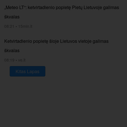
„Meteo LT“: ketvirtadienio popietę Pietų Lietuvoje galimas
škvalas
08:21
•
15min.lt
Ketvirtadienio popietę šioje Lietuvos vietoje galimas
škvalas
08:19
•
ve.lt
Kitas Lapas