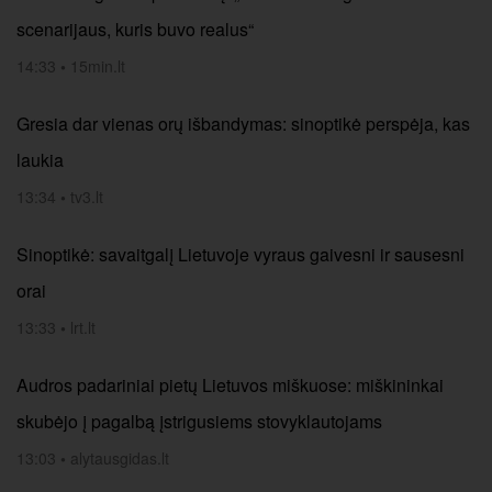
scenarijaus, kuris buvo realus“
14:33
•
15min.lt
Gresia dar vienas orų išbandymas: sinoptikė perspėja, kas
laukia
13:34
•
tv3.lt
Sinoptikė: savaitgalį Lietuvoje vyraus gaivesni ir sausesni
orai
13:33
•
lrt.lt
Audros padariniai pietų Lietuvos miškuose: miškininkai
skubėjo į pagalbą įstrigusiems stovyklautojams
13:03
•
alytausgidas.lt