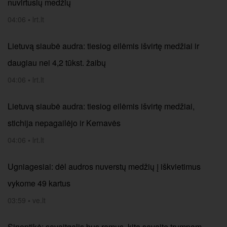
nuvirtusių medžių
04:06
•
lrt.lt
Lietuvą siaubė audra: tiesiog eilėmis išvirtę medžiai ir
daugiau nei 4,2 tūkst. žaibų
04:06
•
lrt.lt
Lietuvą siaubė audra: tiesiog eilėmis išvirtę medžiai,
stichija nepagailėjo ir Kernavės
04:06
•
lrt.lt
Ugniagesiai: dėl audros nuverstų medžių į iškvietimus
vykome 49 kartus
03:59
•
ve.lt
Sinoptikė: savaitgalis bus ramus, kitą savaitę trumpam