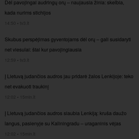
Dėl pavojingai audringų orų – naujausia žinia: skelbia,
kada nurims stichijos
14:50
•
tv3.lt
Skubus perspėjimas gyventojams dėl orų – gali susidaryti
net viesulai: štai kur pavojingiausia
12:59
•
tv3.lt
Į Lietuvą judančios audros jau pridarė žalos Lenkijoje: teko
net evakuoti traukinį
12:02
•
15min.lt
Į Lietuvą judančios audros siaubia Lenkiją: kruša daužo
langus, pasienyje su Kaliningradu – uraganinis vėjas
12:02
•
15min.lt