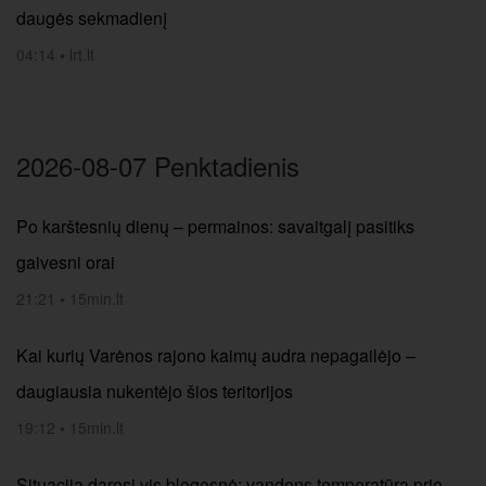
daugės sekmadienį
04:14
•
lrt.lt
2026-08-07 Penktadienis
Po karštesnių dienų – permainos: savaitgalį pasitiks
gaivesni orai
21:21
•
15min.lt
Kai kurių Varėnos rajono kaimų audra nepagailėjo –
daugiausia nukentėjo šios teritorijos
19:12
•
15min.lt
Situacija darosi vis blogesnė: vandens temperatūra prie