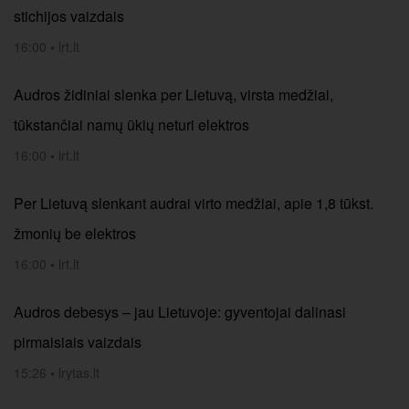
stichijos vaizdais
16:00
•
lrt.lt
Audros židiniai slenka per Lietuvą, virsta medžiai,
tūkstančiai namų ūkių neturi elektros
16:00
•
lrt.lt
Per Lietuvą slenkant audrai virto medžiai, apie 1,8 tūkst.
žmonių be elektros
16:00
•
lrt.lt
Audros debesys – jau Lietuvoje: gyventojai dalinasi
pirmaisiais vaizdais
15:26
•
lrytas.lt