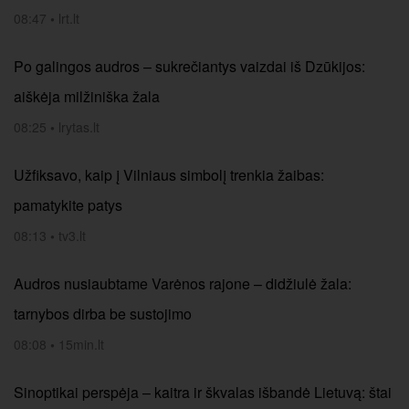
08:47
•
lrt.lt
Po galingos audros – sukrečiantys vaizdai iš Dzūkijos:
aiškėja milžiniška žala
08:25
•
lrytas.lt
Užfiksavo, kaip į Vilniaus simbolį trenkia žaibas:
pamatykite patys
08:13
•
tv3.lt
Audros nusiaubtame Varėnos rajone – didžiulė žala:
tarnybos dirba be sustojimo
08:08
•
15min.lt
Sinoptikai perspėja – kaitra ir škvalas išbandė Lietuvą: štai