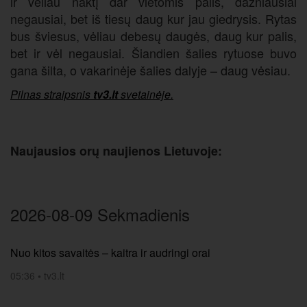
ir vėliau naktį dar vietomis palis, dažniausiai
negausiai, bet iš tiesų daug kur jau giedrysis. Rytas
bus šviesus, vėliau debesų daugės, daug kur palis,
bet ir vėl negausiai. Šiandien šalies rytuose buvo
gana šilta, o vakarinėje šalies dalyje – daug vėsiau.
Pilnas straipsnis
tv3.lt
svetainėje.
Naujausios orų naujienos Lietuvoje:
2026-08-09 Sekmadienis
Nuo kitos savaitės – kaitra ir audringi orai
05:36
•
tv3.lt