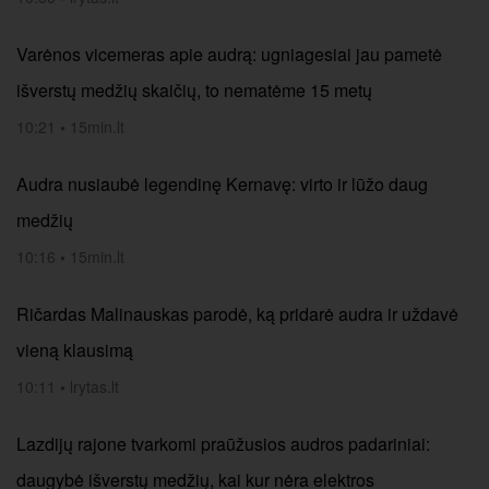
Varėnos vicemeras apie audrą: ugniagesiai jau pametė
išverstų medžių skaičių, to nematėme 15 metų
10:21
•
15min.lt
Audra nusiaubė legendinę Kernavę: virto ir lūžo daug
medžių
10:16
•
15min.lt
Ričardas Malinauskas parodė, ką pridarė audra ir uždavė
vieną klausimą
10:11
•
lrytas.lt
Lazdijų rajone tvarkomi praūžusios audros padariniai:
daugybė išverstų medžių, kai kur nėra elektros