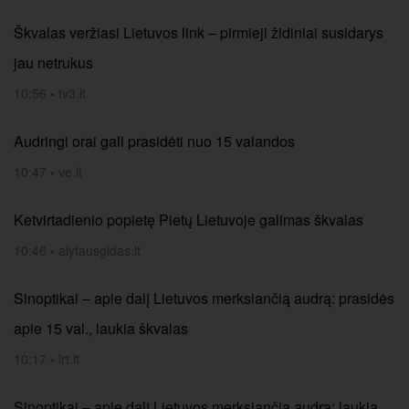
Škvalas veržiasi Lietuvos link – pirmieji židiniai susidarys
jau netrukus
10:56
•
tv3.lt
Audringi orai gali prasidėti nuo 15 valandos
10:47
•
ve.lt
Ketvirtadienio popietę Pietų Lietuvoje galimas škvalas
10:46
•
alytausgidas.lt
Sinoptikai – apie dalį Lietuvos merksiančią audrą: prasidės
apie 15 val., laukia škvalas
10:17
•
lrt.lt
Sinoptikai – apie dalį Lietuvos merksiančią audrą: laukia