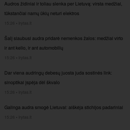
Audros židiniai ir toliau slenka per Lietuvą: virsta medžiai,
tūkstančiai namų ūkių neturi elektros
15:26
•
lrytas.lt
Šalį siaubusi audra pridarė nemenkos žalos: medžiai virto
ir ant kelio, ir ant automobilių
15:26
•
lrytas.lt
Dar viena audringų debesų juosta juda sostinės link:
sinoptikai įspėja dėl škvalo
15:26
•
lrytas.lt
Galinga audra smogė Lietuvai: aiškėja stichijos padariniai
15:26
•
lrytas.lt