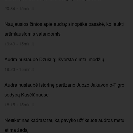
20:34
•
15min.lt
Naujausios žinios apie audrą: sinoptikė pasakė, ko laukti
artimiausiomis valandomis
19:49
•
15min.lt
Audra nusiaubė Dzūkiją: išversta šimtai medžių
19:23
•
15min.lt
Audra nusiaubė istorinę partizano Juozo Jakavonio-Tigro
sodybą Kasčiūnuose
18:15
•
15min.lt
Neįtikėtinas kadras: tai, ką pavyko užfiksuoti audros metu,
atima žadą