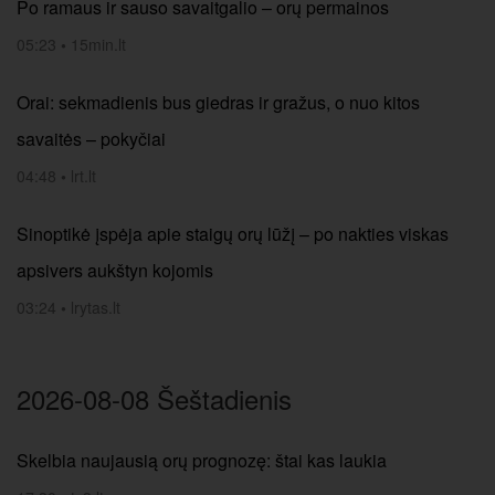
Po ramaus ir sauso savaitgalio – orų permainos
05:23
•
15min.lt
Orai: sekmadienis bus giedras ir gražus, o nuo kitos
savaitės – pokyčiai
04:48
•
lrt.lt
Sinoptikė įspėja apie staigų orų lūžį – po nakties viskas
apsivers aukštyn kojomis
03:24
•
lrytas.lt
2026-08-08 Šeštadienis
Skelbia naujausią orų prognozę: štai kas laukia