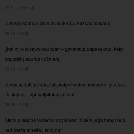
09:51
•
15min.lt
Lietuvą išbandė škvalas su kruša: kažkas baisaus
09:24
•
tv3.lt
„Įkalinti visi stovyklautojai“ – gyventoja papasakojo, kaip
papuolė į audros košmarą
09:14
•
tv3.lt
Lietuviai dalijasi vaizdais kaip škvalas nusiaubė miestus:
Dzūkijoje – apokaliptiniai vaizdai
09:00
•
tv3.lt
Stichija siaubė Varėnos apylinkes: „Kokia jėga turėjo būti,
kad beržą atnešė į sodybą“