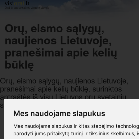
orai
visi
.lt
Orai ir orų svetainės vienoje vietoje
Orų, eismo sąlygų,
naujienos Lietuvoje,
pranešimai apie kelių
būklę
Orų, eismo sąlygų, naujienos Lietuvoje,
pranešimai apie kelių būklę, surinktos
antraštės iš visų Lietuvos orų svetainių,
sugrupuotos pagal datą ir laiką.
Mes naudojame slapukus
R E K L A M A
Mes naudojame slapukus ir kitas stebėjimo technologi
parodyti jums pritaikytą turinį ir tikslinius skelbimus, 