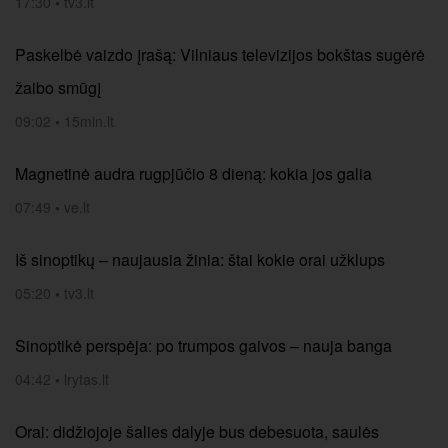
17:30
•
tv3.lt
Paskelbė vaizdo įrašą: Vilniaus televizijos bokštas sugėrė
žaibo smūgį
09:02
•
15min.lt
Magnetinė audra rugpjūčio 8 dieną: kokia jos galia
07:49
•
ve.lt
Iš sinoptikų – naujausia žinia: štai kokie orai užklups
05:20
•
tv3.lt
Sinoptikė perspėja: po trumpos gaivos – nauja banga
04:42
•
lrytas.lt
Orai: didžiojoje šalies dalyje bus debesuota, saulės