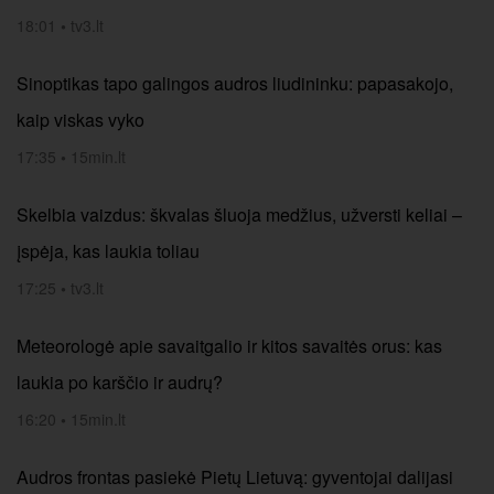
18:01
•
tv3.lt
Sinoptikas tapo galingos audros liudininku: papasakojo,
kaip viskas vyko
17:35
•
15min.lt
Skelbia vaizdus: škvalas šluoja medžius, užversti keliai –
įspėja, kas laukia toliau
17:25
•
tv3.lt
Meteorologė apie savaitgalio ir kitos savaitės orus: kas
laukia po karščio ir audrų?
16:20
•
15min.lt
Audros frontas pasiekė Pietų Lietuvą: gyventojai dalijasi