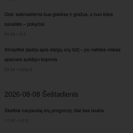
Orai: sekmadienis bus giedras ir gražus, o nuo kitos
savaitės – pokyčiai
04:48
•
lrt.lt
Sinoptikė įspėja apie staigų orų lūžį – po nakties viskas
apsivers aukštyn kojomis
03:24
•
lrytas.lt
2026-08-08 Šeštadienis
Skelbia naujausią orų prognozę: štai kas laukia
17:30
•
tv3.lt