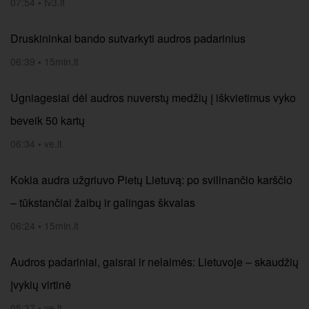
07:54
•
tv3.lt
Druskininkai bando sutvarkyti audros padarinius
06:39
•
15min.lt
Ugniagesiai dėl audros nuverstų medžių į iškvietimus vyko
beveik 50 kartų
06:34
•
ve.lt
Kokia audra užgriuvo Pietų Lietuvą: po svilinančio karščio
– tūkstančiai žaibų ir galingas škvalas
06:24
•
15min.lt
Audros padariniai, gaisrai ir nelaimės: Lietuvoje – skaudžių
įvykių virtinė
05:37
•
ve.lt