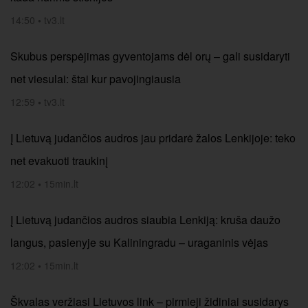
14:50
•
tv3.lt
Skubus perspėjimas gyventojams dėl orų – gali susidaryti
net viesulai: štai kur pavojingiausia
12:59
•
tv3.lt
Į Lietuvą judančios audros jau pridarė žalos Lenkijoje: teko
net evakuoti traukinį
12:02
•
15min.lt
Į Lietuvą judančios audros siaubia Lenkiją: kruša daužo
langus, pasienyje su Kaliningradu – uraganinis vėjas
12:02
•
15min.lt
Škvalas veržiasi Lietuvos link – pirmieji židiniai susidarys