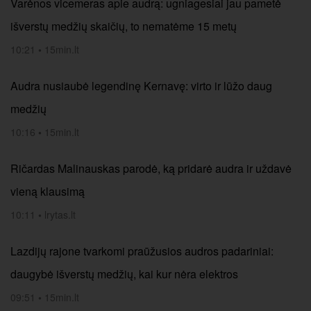
Varėnos vicemeras apie audrą: ugniagesiai jau pametė
išverstų medžių skaičių, to nematėme 15 metų
10:21
•
15min.lt
Audra nusiaubė legendinę Kernavę: virto ir lūžo daug
medžių
10:16
•
15min.lt
Ričardas Malinauskas parodė, ką pridarė audra ir uždavė
vieną klausimą
10:11
•
lrytas.lt
Lazdijų rajone tvarkomi praūžusios audros padariniai:
daugybė išverstų medžių, kai kur nėra elektros
09:51
•
15min.lt