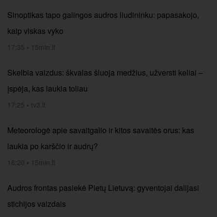
Sinoptikas tapo galingos audros liudininku: papasakojo,
kaip viskas vyko
17:35
•
15min.lt
Skelbia vaizdus: škvalas šluoja medžius, užversti keliai –
įspėja, kas laukia toliau
17:25
•
tv3.lt
Meteorologė apie savaitgalio ir kitos savaitės orus: kas
laukia po karščio ir audrų?
16:20
•
15min.lt
Audros frontas pasiekė Pietų Lietuvą: gyventojai dalijasi
stichijos vaizdais