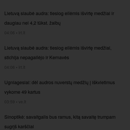
Lietuvą siaubė audra: tiesiog eilėmis išvirtę medžiai ir
daugiau nei 4,2 tūkst. žaibų
04:06
•
lrt.lt
Lietuvą siaubė audra: tiesiog eilėmis išvirtę medžiai,
stichija nepagailėjo ir Kernavės
04:06
•
lrt.lt
Ugniagesiai: dėl audros nuverstų medžių į iškvietimus
vykome 49 kartus
03:59
•
ve.lt
Sinoptikė: savaitgalis bus ramus, kitą savaitę trumpam
sugrįš karščiai