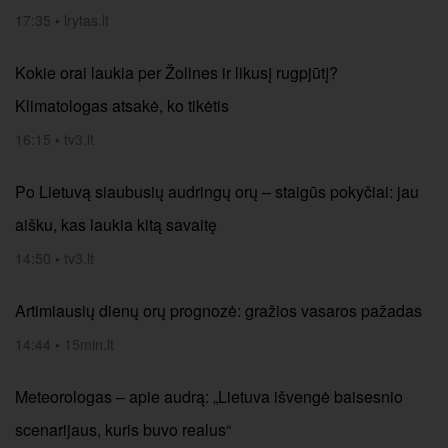
17:35
•
lrytas.lt
Kokie orai laukia per Žolines ir likusį rugpjūtį?
Klimatologas atsakė, ko tikėtis
16:15
•
tv3.lt
Po Lietuvą siaubusių audringų orų – staigūs pokyčiai: jau
aišku, kas laukia kitą savaitę
14:50
•
tv3.lt
Artimiausių dienų orų prognozė: gražios vasaros pažadas
14:44
•
15min.lt
Meteorologas – apie audrą: „Lietuva išvengė baisesnio
scenarijaus, kuris buvo realus“