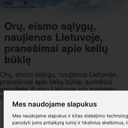
orai
visi
.lt
Orai ir orų svetainės vienoje vietoje
Orų, eismo sąlygų,
naujienos Lietuvoje,
pranešimai apie kelių
būklę
Orų, eismo sąlygų, naujienos Lietuvoje,
pranešimai apie kelių būklę, surinktos
antraštės iš visų Lietuvos orų svetainių,
sugrupuotos pagal datą ir laiką.
Mes naudojame slapukus
R E K L A M A
Mes naudojame slapukus ir kitas stebėjimo technologi
parodyti jums pritaikytą turinį ir tikslinius skelbimus, 