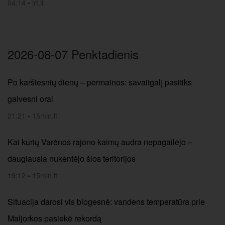
04:14
•
lrt.lt
2026-08-07 Penktadienis
Po karštesnių dienų – permainos: savaitgalį pasitiks
gaivesni orai
21:21
•
15min.lt
Kai kurių Varėnos rajono kaimų audra nepagailėjo –
daugiausia nukentėjo šios teritorijos
19:12
•
15min.lt
Situacija darosi vis blogesnė: vandens temperatūra prie
Maljorkos pasiekė rekordą