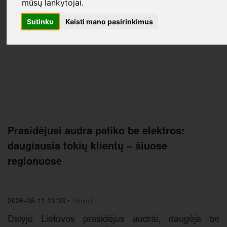
mūsų lankytojai.
Sutinku
Keisti mano pasirinkimus
Prasidėjusi audra paliko be elektros:
daugiausia tokių klientų – šiuose
regionuose
2026-06-11 13:03
•
15min.lt
Dalyje Lietuvos prasidėjus audrai, daugėja be