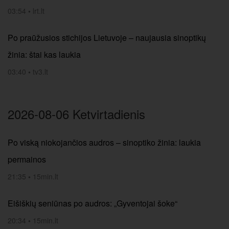
03:54
•
lrt.lt
Po praūžusios stichijos Lietuvoje – naujausia sinoptikų
žinia: štai kas laukia
03:40
•
tv3.lt
2026-08-06 Ketvirtadienis
Po viską niokojančios audros – sinoptiko žinia: laukia
permainos
21:35
•
15min.lt
Eišiškių seniūnas po audros: „Gyventojai šoke“
20:34
•
15min.lt