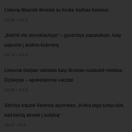
Lietuvą išbandė škvalas su kruša: kažkas baisaus
09:24
•
tv3.lt
„Įkalinti visi stovyklautojai“ – gyventoja papasakojo, kaip
papuolė į audros košmarą
09:14
•
tv3.lt
Lietuviai dalijasi vaizdais kaip škvalas nusiaubė miestus:
Dzūkijoje – apokaliptiniai vaizdai
09:00
•
tv3.lt
Stichija siaubė Varėnos apylinkes: „Kokia jėga turėjo būti,
kad beržą atnešė į sodybą“
08:47
•
lrt.lt