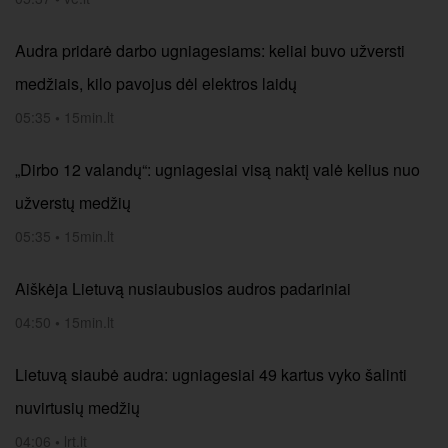
Audra pridarė darbo ugniagesiams: keliai buvo užversti
medžiais, kilo pavojus dėl elektros laidų
05:35
•
15min.lt
„Dirbo 12 valandų“: ugniagesiai visą naktį valė kelius nuo
užverstų medžių
05:35
•
15min.lt
Aiškėja Lietuvą nusiaubusios audros padariniai
04:50
•
15min.lt
Lietuvą siaubė audra: ugniagesiai 49 kartus vyko šalinti
nuvirtusių medžių
04:06
•
lrt.lt