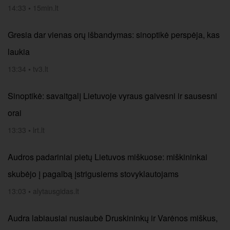
14:33
•
15min.lt
Gresia dar vienas orų išbandymas: sinoptikė perspėja, kas
laukia
13:34
•
tv3.lt
Sinoptikė: savaitgalį Lietuvoje vyraus gaivesni ir sausesni
orai
13:33
•
lrt.lt
Audros padariniai pietų Lietuvos miškuose: miškininkai
skubėjo į pagalbą įstrigusiems stovyklautojams
13:03
•
alytausgidas.lt
Audra labiausiai nusiaubė Druskininkų ir Varėnos miškus,