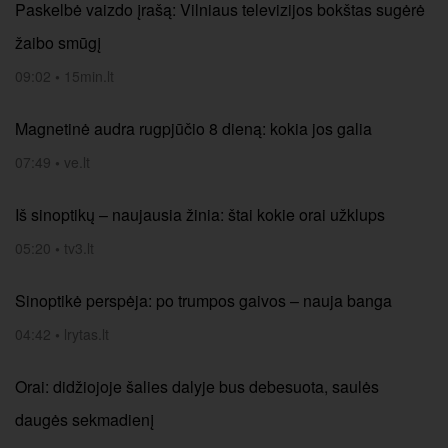
Paskelbė vaizdo įrašą: Vilniaus televizijos bokštas sugėrė
žaibo smūgį
09:02
•
15min.lt
Magnetinė audra rugpjūčio 8 dieną: kokia jos galia
07:49
•
ve.lt
Iš sinoptikų – naujausia žinia: štai kokie orai užklups
05:20
•
tv3.lt
Sinoptikė perspėja: po trumpos gaivos – nauja banga
04:42
•
lrytas.lt
Orai: didžiojoje šalies dalyje bus debesuota, saulės
daugės sekmadienį