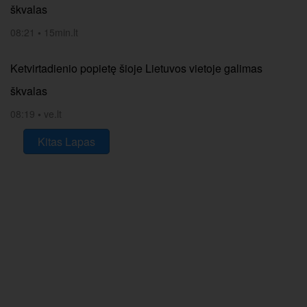
škvalas
08:21
•
15min.lt
Ketvirtadienio popietę šioje Lietuvos vietoje galimas
škvalas
08:19
•
ve.lt
Kitas Lapas