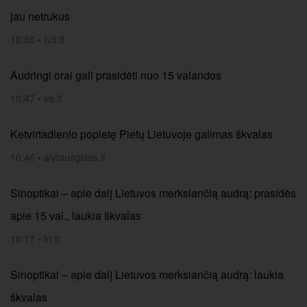
jau netrukus
10:56
•
tv3.lt
Audringi orai gali prasidėti nuo 15 valandos
10:47
•
ve.lt
Ketvirtadienio popietę Pietų Lietuvoje galimas škvalas
10:46
•
alytausgidas.lt
Sinoptikai – apie dalį Lietuvos merksiančią audrą: prasidės
apie 15 val., laukia škvalas
10:17
•
lrt.lt
Sinoptikai – apie dalį Lietuvos merksiančią audrą: laukia
škvalas