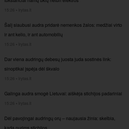
tūkstančiai namų ūkių neturi elektros
15:26
•
lrytas.lt
Šalį siaubusi audra pridarė nemenkos žalos: medžiai virto
ir ant kelio, ir ant automobilių
15:26
•
lrytas.lt
Dar viena audringų debesų juosta juda sostinės link:
sinoptikai įspėja dėl škvalo
15:26
•
lrytas.lt
Galinga audra smogė Lietuvai: aiškėja stichijos padariniai
15:26
•
lrytas.lt
Dėl pavojingai audringų orų – naujausia žinia: skelbia,
kada nurims stichijos