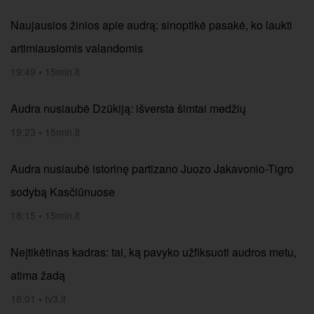
Naujausios žinios apie audrą: sinoptikė pasakė, ko laukti
artimiausiomis valandomis
19:49
•
15min.lt
Audra nusiaubė Dzūkiją: išversta šimtai medžių
19:23
•
15min.lt
Audra nusiaubė istorinę partizano Juozo Jakavonio-Tigro
sodybą Kasčiūnuose
18:15
•
15min.lt
Neįtikėtinas kadras: tai, ką pavyko užfiksuoti audros metu,
atima žadą
18:01
•
tv3.lt