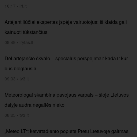
10:17
•
lrt.lt
Artėjant liūčiai ekspertas įspėja vairuotojus: ši klaida gali
kainuoti tūkstančius
09:49
•
lrytas.lt
Dėl artėjančio škvalo – specialūs perspėjimai: kada ir kur
bus blogiausia
09:03
•
tv3.lt
Meteorologai skambina pavojaus varpais – šioje Lietuvos
dalyje audra negailės nieko
08:25
•
tv3.lt
„Meteo LT“: ketvirtadienio popietę Pietų Lietuvoje galimas