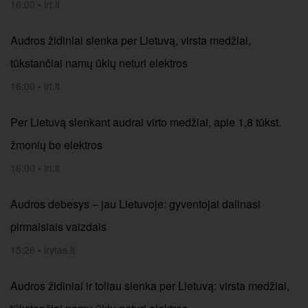
16:00
•
lrt.lt
Audros židiniai slenka per Lietuvą, virsta medžiai,
tūkstančiai namų ūkių neturi elektros
16:00
•
lrt.lt
Per Lietuvą slenkant audrai virto medžiai, apie 1,8 tūkst.
žmonių be elektros
16:00
•
lrt.lt
Audros debesys – jau Lietuvoje: gyventojai dalinasi
pirmaisiais vaizdais
15:26
•
lrytas.lt
Audros židiniai ir toliau slenka per Lietuvą: virsta medžiai,