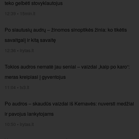
teko gelbėti stovyklautojus
12:39
•
15min.lt
Po siautusių audrų – žinomos sinoptikės žinia: ko tikėtis
savaitgalį ir kitą savaitę
12:36
•
lrytas.lt
Tokios audros nematė jau seniai – vaizdai „kaip po karo“:
meras kreipiasi į gyventojus
11:04
•
tv3.lt
Po audros – skaudūs vaizdai iš Kernavės: nuversti medžiai
ir pavojus lankytojams
10:50
•
lrytas.lt