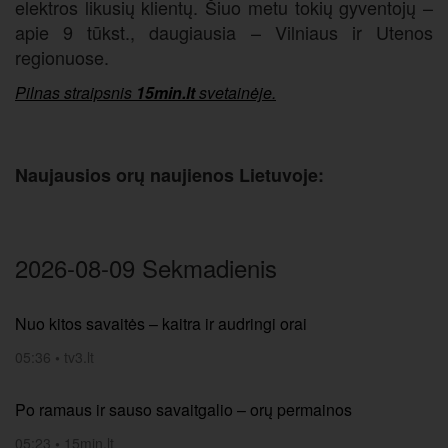
elektros likusių klientų. Šiuo metu tokių gyventojų –
apie 9 tūkst., daugiausia – Vilniaus ir Utenos
regionuose.
Pilnas straipsnis
15min.lt
svetainėje.
Naujausios orų naujienos Lietuvoje:
2026-08-09 Sekmadienis
Nuo kitos savaitės – kaitra ir audringi orai
05:36
•
tv3.lt
Po ramaus ir sauso savaitgalio – orų permainos
05:23
•
15min.lt