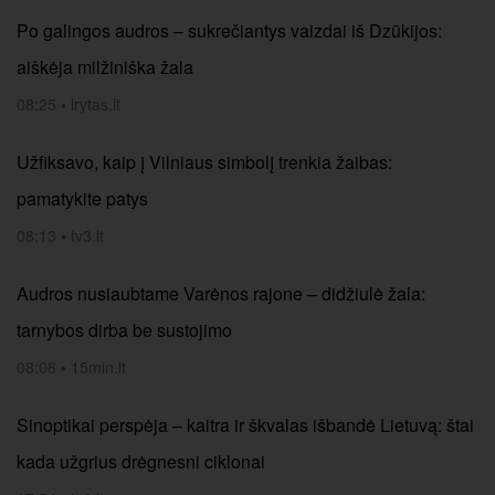
Po galingos audros – sukrečiantys vaizdai iš Dzūkijos:
aiškėja milžiniška žala
08:25
•
lrytas.lt
Užfiksavo, kaip į Vilniaus simbolį trenkia žaibas:
pamatykite patys
08:13
•
tv3.lt
Audros nusiaubtame Varėnos rajone – didžiulė žala:
tarnybos dirba be sustojimo
08:08
•
15min.lt
Sinoptikai perspėja – kaitra ir škvalas išbandė Lietuvą: štai
kada užgrius drėgnesni ciklonai