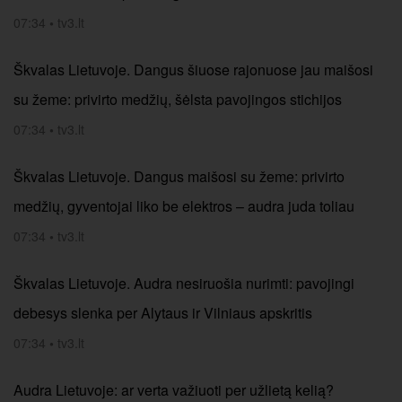
07:34
•
tv3.lt
Škvalas Lietuvoje. Dangus šiuose rajonuose jau maišosi
su žeme: privirto medžių, šėlsta pavojingos stichijos
07:34
•
tv3.lt
Škvalas Lietuvoje. Dangus maišosi su žeme: privirto
medžių, gyventojai liko be elektros – audra juda toliau
07:34
•
tv3.lt
Škvalas Lietuvoje. Audra nesiruošia nurimti: pavojingi
debesys slenka per Alytaus ir Vilniaus apskritis
07:34
•
tv3.lt
Audra Lietuvoje: ar verta važiuoti per užlietą kelią?