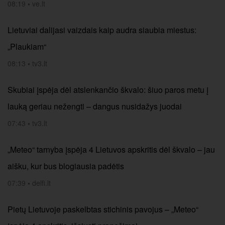
08:19
•
ve.lt
Lietuviai dalijasi vaizdais kaip audra siaubia miestus:
„Plaukiam“
08:13
•
tv3.lt
Skubiai įspėja dėl atslenkančio škvalo: šiuo paros metu į
lauką geriau nežengti – dangus nusidažys juodai
07:43
•
tv3.lt
„Meteo“ tarnyba įspėja 4 Lietuvos apskritis dėl škvalo – jau
aišku, kur bus blogiausia padėtis
07:39
•
delfi.lt
Pietų Lietuvoje paskelbtas stichinis pavojus – „Meteo“