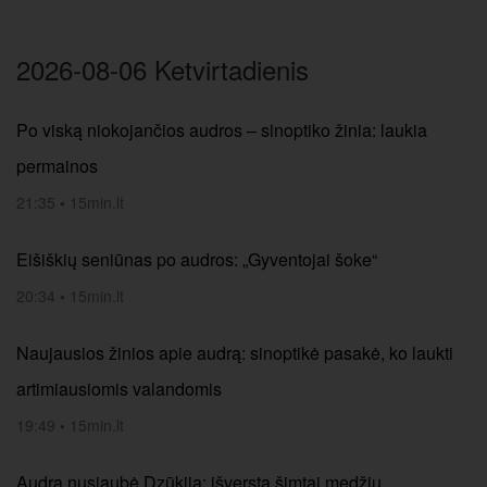
2026-08-06 Ketvirtadienis
Po viską niokojančios audros – sinoptiko žinia: laukia
permainos
21:35
•
15min.lt
Eišiškių seniūnas po audros: „Gyventojai šoke“
20:34
•
15min.lt
Naujausios žinios apie audrą: sinoptikė pasakė, ko laukti
artimiausiomis valandomis
19:49
•
15min.lt
Audra nusiaubė Dzūkiją: išversta šimtai medžių