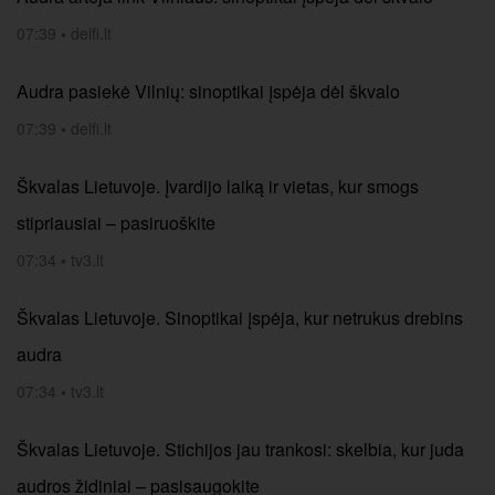
07:39
•
delfi.lt
Audra pasiekė Vilnių: sinoptikai įspėja dėl škvalo
07:39
•
delfi.lt
Škvalas Lietuvoje. Įvardijo laiką ir vietas, kur smogs
stipriausiai – pasiruoškite
07:34
•
tv3.lt
Škvalas Lietuvoje. Sinoptikai įspėja, kur netrukus drebins
audra
07:34
•
tv3.lt
Škvalas Lietuvoje. Stichijos jau trankosi: skelbia, kur juda
audros židiniai – pasisaugokite