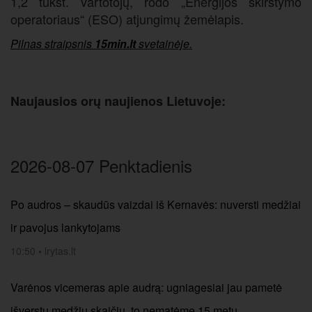
1,2 tūkst. vartotojų, rodo „Energijos skirstymo
operatoriaus“ (ESO) atjungimų žemėlapis.
Pilnas straipsnis
15min.lt
svetainėje.
Naujausios orų naujienos Lietuvoje:
2026-08-07 Penktadienis
Po audros – skaudūs vaizdai iš Kernavės: nuversti medžiai
ir pavojus lankytojams
10:50
•
lrytas.lt
Varėnos vicemeras apie audrą: ugniagesiai jau pametė
išverstų medžių skaičių, to nematėme 15 metų