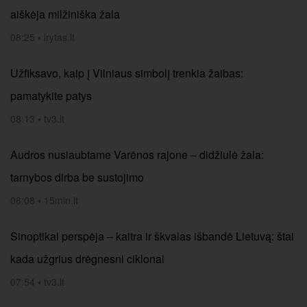
aiškėja milžiniška žala
08:25
•
lrytas.lt
Užfiksavo, kaip į Vilniaus simbolį trenkia žaibas:
pamatykite patys
08:13
•
tv3.lt
Audros nusiaubtame Varėnos rajone – didžiulė žala:
tarnybos dirba be sustojimo
08:08
•
15min.lt
Sinoptikai perspėja – kaitra ir škvalas išbandė Lietuvą: štai
kada užgrius drėgnesni ciklonai
07:54
•
tv3.lt