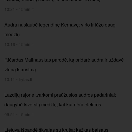
10:21
•
15min.lt
Audra nusiaubė legendinę Kernavę: virto ir lūžo daug
medžių
10:16
•
15min.lt
Ričardas Malinauskas parodė, ką pridarė audra ir uždavė
vieną klausimą
10:11
•
lrytas.lt
Lazdijų rajone tvarkomi praūžusios audros padariniai:
daugybė išverstų medžių, kai kur nėra elektros
09:51
•
15min.lt
Lietuvą išbandė škvalas su kruša: kažkas baisaus