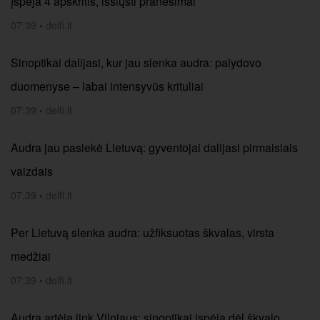
įspėja 4 apskritis, išsiųsti pranešimai
07:39
•
delfi.lt
Sinoptikai dalijasi, kur jau slenka audra: palydovo
duomenyse – labai intensyvūs krituliai
07:39
•
delfi.lt
Audra jau pasiekė Lietuvą: gyventojai dalijasi pirmaisiais
vaizdais
07:39
•
delfi.lt
Per Lietuvą slenka audra: užfiksuotas škvalas, virsta
medžiai
07:39
•
delfi.lt
Audra artėja link Vilniaus: sinoptikai įspėja dėl škvalo