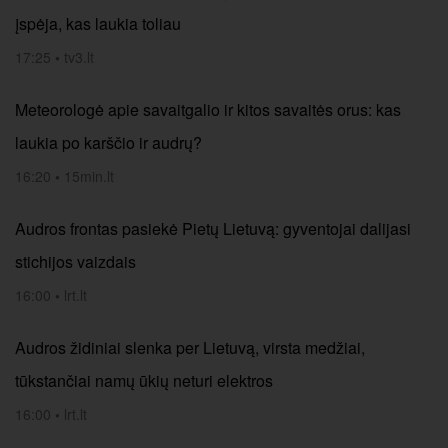
įspėja, kas laukia toliau
17:25
•
tv3.lt
Meteorologė apie savaitgalio ir kitos savaitės orus: kas
laukia po karščio ir audrų?
16:20
•
15min.lt
Audros frontas pasiekė Pietų Lietuvą: gyventojai dalijasi
stichijos vaizdais
16:00
•
lrt.lt
Audros židiniai slenka per Lietuvą, virsta medžiai,
tūkstančiai namų ūkių neturi elektros
16:00
•
lrt.lt