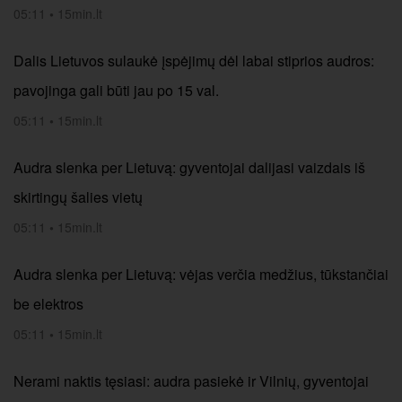
05:11
•
15min.lt
Dalis Lietuvos sulaukė įspėjimų dėl labai stiprios audros:
pavojinga gali būti jau po 15 val.
05:11
•
15min.lt
Audra slenka per Lietuvą: gyventojai dalijasi vaizdais iš
skirtingų šalies vietų
05:11
•
15min.lt
Audra slenka per Lietuvą: vėjas verčia medžius, tūkstančiai
be elektros
05:11
•
15min.lt
Nerami naktis tęsiasi: audra pasiekė ir Vilnių, gyventojai