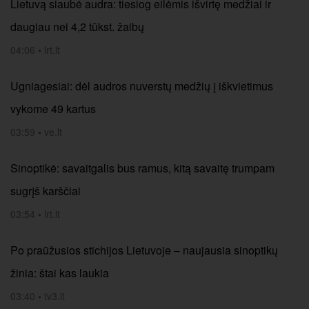
Lietuvą siaubė audra: tiesiog eilėmis išvirtę medžiai ir
daugiau nei 4,2 tūkst. žaibų
04:06
•
lrt.lt
Ugniagesiai: dėl audros nuverstų medžių į iškvietimus
vykome 49 kartus
03:59
•
ve.lt
Sinoptikė: savaitgalis bus ramus, kitą savaitę trumpam
sugrįš karščiai
03:54
•
lrt.lt
Po praūžusios stichijos Lietuvoje – naujausia sinoptikų
žinia: štai kas laukia
03:40
•
tv3.lt