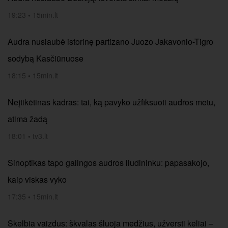
19:23
•
15min.lt
Audra nusiaubė istorinę partizano Juozo Jakavonio-Tigro
sodybą Kasčiūnuose
18:15
•
15min.lt
Neįtikėtinas kadras: tai, ką pavyko užfiksuoti audros metu,
atima žadą
18:01
•
tv3.lt
Sinoptikas tapo galingos audros liudininku: papasakojo,
kaip viskas vyko
17:35
•
15min.lt
Skelbia vaizdus: škvalas šluoja medžius, užversti keliai –