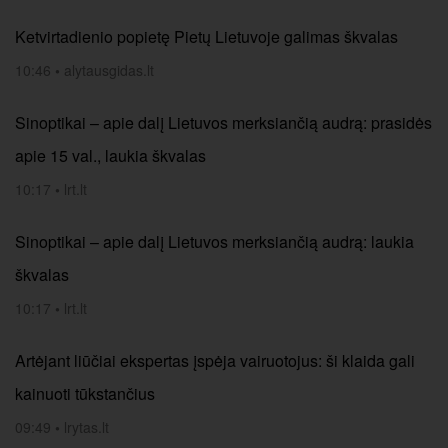
Ketvirtadienio popietę Pietų Lietuvoje galimas škvalas
10:46
•
alytausgidas.lt
Sinoptikai – apie dalį Lietuvos merksiančią audrą: prasidės
apie 15 val., laukia škvalas
10:17
•
lrt.lt
Sinoptikai – apie dalį Lietuvos merksiančią audrą: laukia
škvalas
10:17
•
lrt.lt
Artėjant liūčiai ekspertas įspėja vairuotojus: ši klaida gali
kainuoti tūkstančius
09:49
•
lrytas.lt