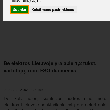
mūsų lankytojai.
Sutinku
Keisti mano pasirinkimus
Be elektros Lietuvoje yra apie 1,2 tūkst.
vartotojų, rodo ESO duomenys
2026-06-12 04:09
•
15min.lt
Dėl ketvirtadienį siautusios audros šiuo metu
elektros Lietuvoje penktadienio rytą dar neturi apie