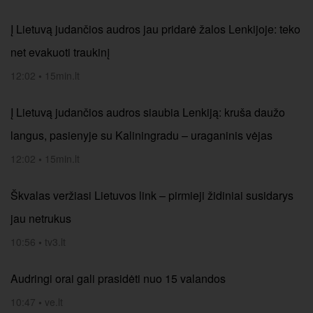
Į Lietuvą judančios audros jau pridarė žalos Lenkijoje: teko
net evakuoti traukinį
12:02
•
15min.lt
Į Lietuvą judančios audros siaubia Lenkiją: kruša daužo
langus, pasienyje su Kaliningradu – uraganinis vėjas
12:02
•
15min.lt
Škvalas veržiasi Lietuvos link – pirmieji židiniai susidarys
jau netrukus
10:56
•
tv3.lt
Audringi orai gali prasidėti nuo 15 valandos
10:47
•
ve.lt