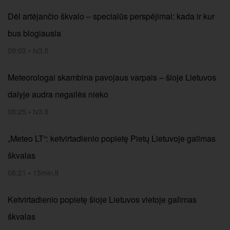
Dėl artėjančio škvalo – specialūs perspėjimai: kada ir kur
bus blogiausia
09:03
•
tv3.lt
Meteorologai skambina pavojaus varpais – šioje Lietuvos
dalyje audra negailės nieko
08:25
•
tv3.lt
„Meteo LT“: ketvirtadienio popietę Pietų Lietuvoje galimas
škvalas
08:21
•
15min.lt
Ketvirtadienio popietę šioje Lietuvos vietoje galimas
škvalas