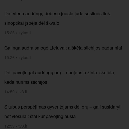
Dar viena audringų debesų juosta juda sostinės link:
sinoptikai įspėja dėl škvalo
15:26
•
lrytas.lt
Galinga audra smogė Lietuvai: aiškėja stichijos padariniai
15:26
•
lrytas.lt
Dėl pavojingai audringų orų – naujausia žinia: skelbia,
kada nurims stichijos
14:50
•
tv3.lt
Skubus perspėjimas gyventojams dėl orų – gali susidaryti
net viesulai: štai kur pavojingiausia
12:59
•
tv3.lt