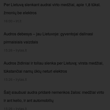
Per Lietuvą slenkant audrai virto medžiai, apie 1,8 tūkst.
žmonių be elektros
16:00
•
lrt.lt
Audros debesys – jau Lietuvoje: gyventojai dalinasi
pirmaisiais vaizdais
15:26
•
lrytas.lt
Audros židiniai ir toliau slenka per Lietuvą: virsta medžiai,
tūkstančiai namų ūkių neturi elektros
15:26
•
lrytas.lt
Šalį siaubusi audra pridarė nemenkos žalos: medžiai virto
ir ant kelio, ir ant automobilių
15:26
•
lrytas.lt