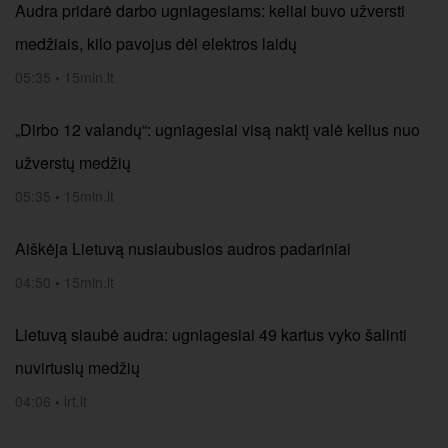
Audra pridarė darbo ugniagesiams: keliai buvo užversti
medžiais, kilo pavojus dėl elektros laidų
05:35
•
15min.lt
„Dirbo 12 valandų“: ugniagesiai visą naktį valė kelius nuo
užverstų medžių
05:35
•
15min.lt
Aiškėja Lietuvą nusiaubusios audros padariniai
04:50
•
15min.lt
Lietuvą siaubė audra: ugniagesiai 49 kartus vyko šalinti
nuvirtusių medžių
04:06
•
lrt.lt