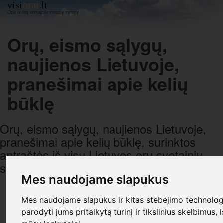
orai
visi
.lt
Orai ir orų svetainės vienoje vietoje
Orų, eismo sąlygų,
naujienos Lietuvoje,
pranešimai apie kelių
būklę
Orų, eismo sąlygų, naujienos Lietuvoje,
pranešimai apie kelių būklę, surinktos
antraštės iš visų Lietuvos orų svetainių,
sugrupuotos pagal datą ir laiką.
Mes naudojame slapukus
R E K L A M A
Mes naudojame slapukus ir kitas stebėjimo technologi
parodyti jums pritaikytą turinį ir tikslinius skelbimus, 