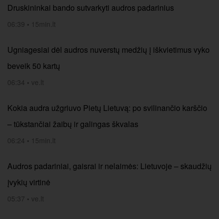
Druskininkai bando sutvarkyti audros padarinius
06:39
•
15min.lt
Ugniagesiai dėl audros nuverstų medžių į iškvietimus vyko
beveik 50 kartų
06:34
•
ve.lt
Kokia audra užgriuvo Pietų Lietuvą: po svilinančio karščio
– tūkstančiai žaibų ir galingas škvalas
06:24
•
15min.lt
Audros padariniai, gaisrai ir nelaimės: Lietuvoje – skaudžių
įvykių virtinė
05:37
•
ve.lt