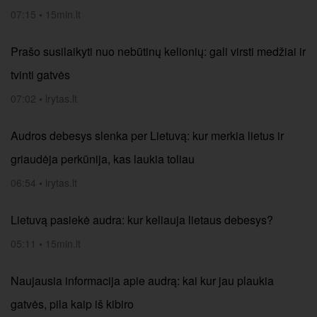
07:15
•
15min.lt
Prašo susilaikyti nuo nebūtinų kelionių: gali virsti medžiai ir
tvinti gatvės
07:02
•
lrytas.lt
Audros debesys slenka per Lietuvą: kur merkia lietus ir
griaudėja perkūnija, kas laukia toliau
06:54
•
lrytas.lt
Lietuvą pasiekė audra: kur keliauja lietaus debesys?
05:11
•
15min.lt
Naujausia informacija apie audrą: kai kur jau plaukia
gatvės, pila kaip iš kibiro