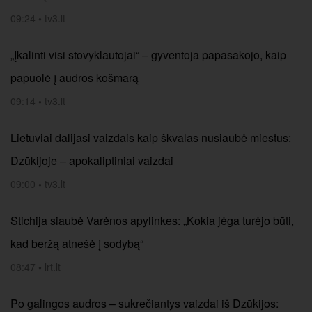
09:24
•
tv3.lt
„Įkalinti visi stovyklautojai“ – gyventoja papasakojo, kaip
papuolė į audros košmarą
09:14
•
tv3.lt
Lietuviai dalijasi vaizdais kaip škvalas nusiaubė miestus:
Dzūkijoje – apokaliptiniai vaizdai
09:00
•
tv3.lt
Stichija siaubė Varėnos apylinkes: „Kokia jėga turėjo būti,
kad beržą atnešė į sodybą“
08:47
•
lrt.lt
Po galingos audros – sukrečiantys vaizdai iš Dzūkijos: