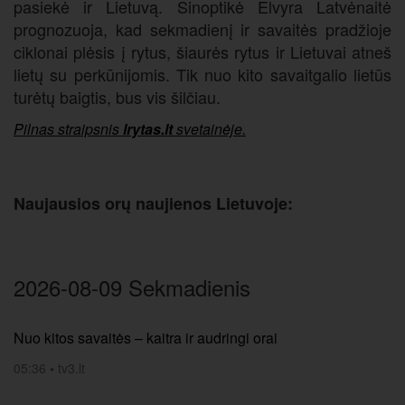
pasiekė ir Lietuvą. Sinoptikė Elvyra Latvėnaitė
prognozuoja, kad sekmadienį ir savaitės pradžioje
ciklonai plėsis į rytus, šiaurės rytus ir Lietuvai atneš
lietų su perkūnijomis. Tik nuo kito savaitgalio lietūs
turėtų baigtis, bus vis šilčiau.
Pilnas straipsnis
lrytas.lt
svetainėje.
Naujausios orų naujienos Lietuvoje:
2026-08-09 Sekmadienis
Nuo kitos savaitės – kaitra ir audringi orai
05:36
•
tv3.lt