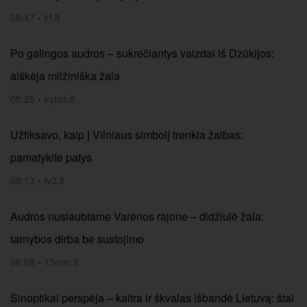
08:47
•
lrt.lt
Po galingos audros – sukrečiantys vaizdai iš Dzūkijos:
aiškėja milžiniška žala
08:25
•
lrytas.lt
Užfiksavo, kaip į Vilniaus simbolį trenkia žaibas:
pamatykite patys
08:13
•
tv3.lt
Audros nusiaubtame Varėnos rajone – didžiulė žala:
tarnybos dirba be sustojimo
08:08
•
15min.lt
Sinoptikai perspėja – kaitra ir škvalas išbandė Lietuvą: štai