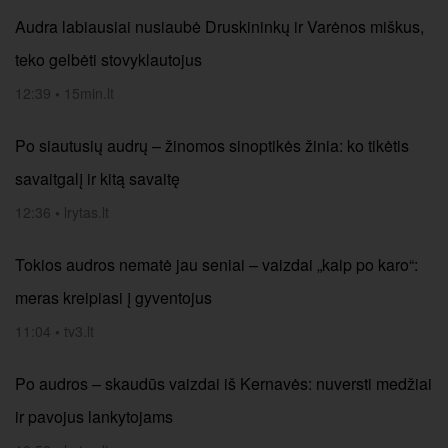
Audra labiausiai nusiaubė Druskininkų ir Varėnos miškus,
teko gelbėti stovyklautojus
12:39
•
15min.lt
Po siautusių audrų – žinomos sinoptikės žinia: ko tikėtis
savaitgalį ir kitą savaitę
12:36
•
lrytas.lt
Tokios audros nematė jau seniai – vaizdai „kaip po karo“:
meras kreipiasi į gyventojus
11:04
•
tv3.lt
Po audros – skaudūs vaizdai iš Kernavės: nuversti medžiai
ir pavojus lankytojams