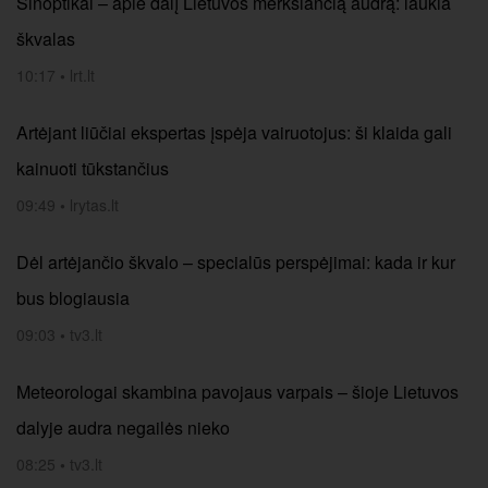
Sinoptikai – apie dalį Lietuvos merksiančią audrą: laukia
škvalas
10:17
•
lrt.lt
Artėjant liūčiai ekspertas įspėja vairuotojus: ši klaida gali
kainuoti tūkstančius
09:49
•
lrytas.lt
Dėl artėjančio škvalo – specialūs perspėjimai: kada ir kur
bus blogiausia
09:03
•
tv3.lt
Meteorologai skambina pavojaus varpais – šioje Lietuvos
dalyje audra negailės nieko
08:25
•
tv3.lt