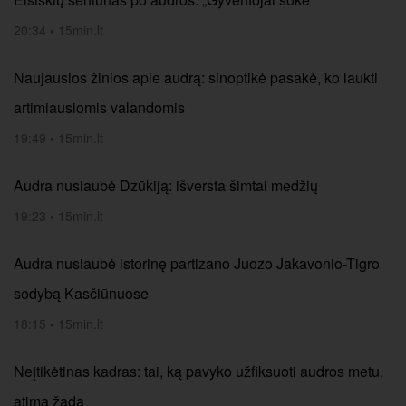
20:34
•
15min.lt
Naujausios žinios apie audrą: sinoptikė pasakė, ko laukti
artimiausiomis valandomis
19:49
•
15min.lt
Audra nusiaubė Dzūkiją: išversta šimtai medžių
19:23
•
15min.lt
Audra nusiaubė istorinę partizano Juozo Jakavonio-Tigro
sodybą Kasčiūnuose
18:15
•
15min.lt
Neįtikėtinas kadras: tai, ką pavyko užfiksuoti audros metu,
atima žadą