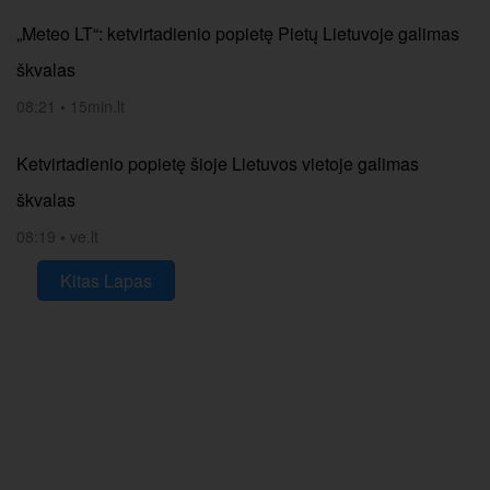
„Meteo LT“: ketvirtadienio popietę Pietų Lietuvoje galimas
škvalas
08:21
•
15min.lt
Ketvirtadienio popietę šioje Lietuvos vietoje galimas
škvalas
08:19
•
ve.lt
Kitas Lapas