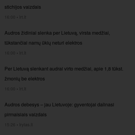
stichijos vaizdais
16:00
•
lrt.lt
Audros židiniai slenka per Lietuvą, virsta medžiai,
tūkstančiai namų ūkių neturi elektros
16:00
•
lrt.lt
Per Lietuvą slenkant audrai virto medžiai, apie 1,8 tūkst.
žmonių be elektros
16:00
•
lrt.lt
Audros debesys – jau Lietuvoje: gyventojai dalinasi
pirmaisiais vaizdais
15:26
•
lrytas.lt