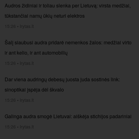
Audros židiniai ir toliau slenka per Lietuvą: virsta medžiai,
tūkstančiai namų ūkių neturi elektros
15:26
•
lrytas.lt
Šalį siaubusi audra pridarė nemenkos žalos: medžiai virto
ir ant kelio, ir ant automobilių
15:26
•
lrytas.lt
Dar viena audringų debesų juosta juda sostinės link:
sinoptikai įspėja dėl škvalo
15:26
•
lrytas.lt
Galinga audra smogė Lietuvai: aiškėja stichijos padariniai
15:26
•
lrytas.lt