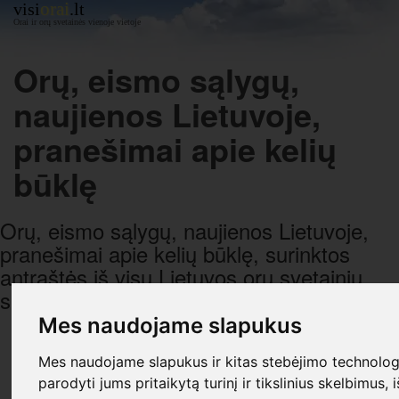
orai
visi
.lt
Orai ir orų svetainės vienoje vietoje
Orų, eismo sąlygų,
naujienos Lietuvoje,
pranešimai apie kelių
būklę
Orų, eismo sąlygų, naujienos Lietuvoje,
pranešimai apie kelių būklę, surinktos
antraštės iš visų Lietuvos orų svetainių,
sugrupuotos pagal datą ir laiką.
Mes naudojame slapukus
R E K L A M A
Mes naudojame slapukus ir kitas stebėjimo technologi
parodyti jums pritaikytą turinį ir tikslinius skelbimus, 