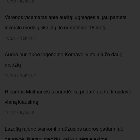
10:50
•
lrytas.lt
Varėnos vicemeras apie audrą: ugniagesiai jau pametė
išverstų medžių skaičių, to nematėme 15 metų
10:21
•
15min.lt
Audra nusiaubė legendinę Kernavę: virto ir lūžo daug
medžių
10:16
•
15min.lt
Ričardas Malinauskas parodė, ką pridarė audra ir uždavė
vieną klausimą
10:11
•
lrytas.lt
Lazdijų rajone tvarkomi praūžusios audros padariniai:
daugybė išverstų medžių, kai kur nėra elektros