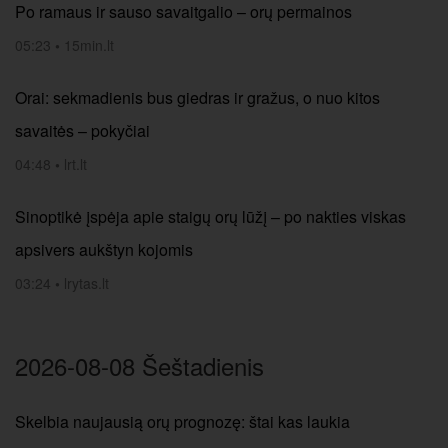
Po ramaus ir sauso savaitgalio – orų permainos
05:23
•
15min.lt
Orai: sekmadienis bus giedras ir gražus, o nuo kitos
savaitės – pokyčiai
04:48
•
lrt.lt
Sinoptikė įspėja apie staigų orų lūžį – po nakties viskas
apsivers aukštyn kojomis
03:24
•
lrytas.lt
2026-08-08 Šeštadienis
Skelbia naujausią orų prognozę: štai kas laukia