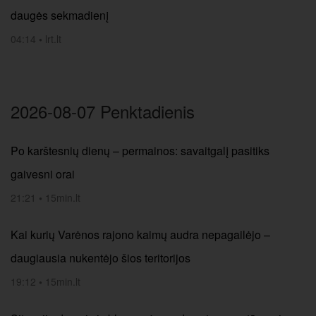
daugės sekmadienį
04:14
•
lrt.lt
2026-08-07 Penktadienis
Po karštesnių dienų – permainos: savaitgalį pasitiks
gaivesni orai
21:21
•
15min.lt
Kai kurių Varėnos rajono kaimų audra nepagailėjo –
daugiausia nukentėjo šios teritorijos
19:12
•
15min.lt