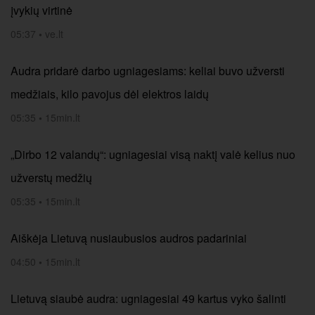
įvykių virtinė
05:37
•
ve.lt
Audra pridarė darbo ugniagesiams: keliai buvo užversti
medžiais, kilo pavojus dėl elektros laidų
05:35
•
15min.lt
„Dirbo 12 valandų“: ugniagesiai visą naktį valė kelius nuo
užverstų medžių
05:35
•
15min.lt
Aiškėja Lietuvą nusiaubusios audros padariniai
04:50
•
15min.lt
Lietuvą siaubė audra: ugniagesiai 49 kartus vyko šalinti