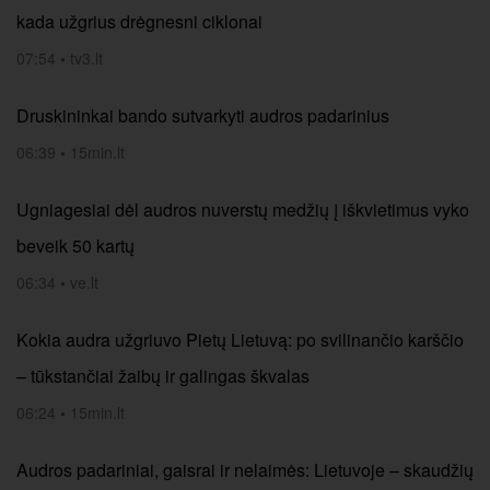
kada užgrius drėgnesni ciklonai
07:54
•
tv3.lt
Druskininkai bando sutvarkyti audros padarinius
06:39
•
15min.lt
Ugniagesiai dėl audros nuverstų medžių į iškvietimus vyko
beveik 50 kartų
06:34
•
ve.lt
Kokia audra užgriuvo Pietų Lietuvą: po svilinančio karščio
– tūkstančiai žaibų ir galingas škvalas
06:24
•
15min.lt
Audros padariniai, gaisrai ir nelaimės: Lietuvoje – skaudžių