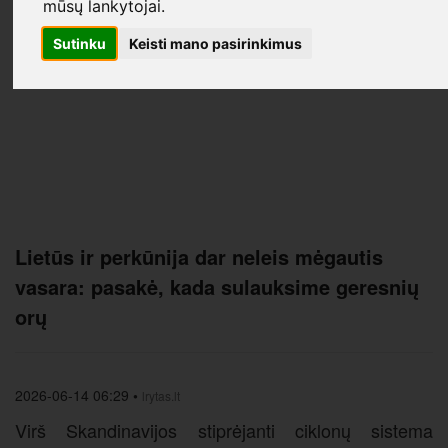
mūsų lankytojai.
Sutinku
Keisti mano pasirinkimus
Lietūs ir perkūnija dar neleis mėgautis
vasara: pasakė, kada sulauksime geresnių
orų
2026-06-14 06:29
•
lrytas.lt
Virš Skandinavijos stiprėjanti ciklonų sistema