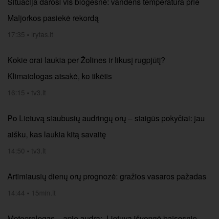
Situacija darosi vis blogesnė: vandens temperatūra prie
Maljorkos pasiekė rekordą
17:35
•
lrytas.lt
Kokie orai laukia per Žolines ir likusį rugpjūtį?
Klimatologas atsakė, ko tikėtis
16:15
•
tv3.lt
Po Lietuvą siaubusių audringų orų – staigūs pokyčiai: jau
aišku, kas laukia kitą savaitę
14:50
•
tv3.lt
Artimiausių dienų orų prognozė: gražios vasaros pažadas
14:44
•
15min.lt
Meteorologas – apie audrą: „Lietuva išvengė baisesnio