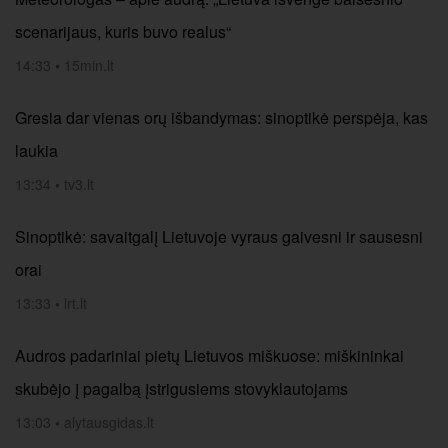
scenarijaus, kuris buvo realus“
14:33
•
15min.lt
Gresia dar vienas orų išbandymas: sinoptikė perspėja, kas
laukia
13:34
•
tv3.lt
Sinoptikė: savaitgalį Lietuvoje vyraus gaivesni ir sausesni
orai
13:33
•
lrt.lt
Audros padariniai pietų Lietuvos miškuose: miškininkai
skubėjo į pagalbą įstrigusiems stovyklautojams
13:03
•
alytausgidas.lt