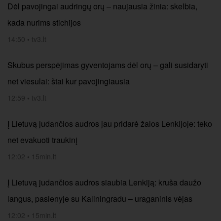
Dėl pavojingai audringų orų – naujausia žinia: skelbia,
kada nurims stichijos
14:50
•
tv3.lt
Skubus perspėjimas gyventojams dėl orų – gali susidaryti
net viesulai: štai kur pavojingiausia
12:59
•
tv3.lt
Į Lietuvą judančios audros jau pridarė žalos Lenkijoje: teko
net evakuoti traukinį
12:02
•
15min.lt
Į Lietuvą judančios audros siaubia Lenkiją: kruša daužo
langus, pasienyje su Kaliningradu – uraganinis vėjas
12:02
•
15min.lt