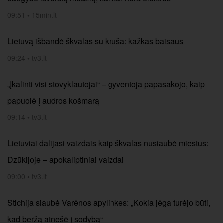
09:51
•
15min.lt
Lietuvą išbandė škvalas su kruša: kažkas baisaus
09:24
•
tv3.lt
„Įkalinti visi stovyklautojai“ – gyventoja papasakojo, kaip
papuolė į audros košmarą
09:14
•
tv3.lt
Lietuviai dalijasi vaizdais kaip škvalas nusiaubė miestus:
Dzūkijoje – apokaliptiniai vaizdai
09:00
•
tv3.lt
Stichija siaubė Varėnos apylinkes: „Kokia jėga turėjo būti,
kad beržą atnešė į sodybą“