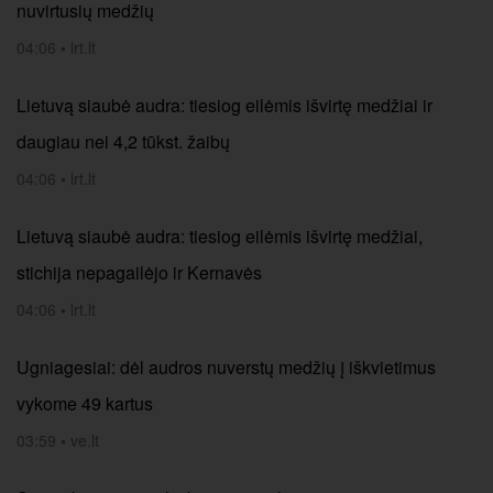
nuvirtusių medžių
04:06
•
lrt.lt
Lietuvą siaubė audra: tiesiog eilėmis išvirtę medžiai ir
daugiau nei 4,2 tūkst. žaibų
04:06
•
lrt.lt
Lietuvą siaubė audra: tiesiog eilėmis išvirtę medžiai,
stichija nepagailėjo ir Kernavės
04:06
•
lrt.lt
Ugniagesiai: dėl audros nuverstų medžių į iškvietimus
vykome 49 kartus
03:59
•
ve.lt