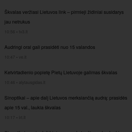
Škvalas veržiasi Lietuvos link – pirmieji židiniai susidarys
jau netrukus
10:56
•
tv3.lt
Audringi orai gali prasidėti nuo 15 valandos
10:47
•
ve.lt
Ketvirtadienio popietę Pietų Lietuvoje galimas škvalas
10:46
•
alytausgidas.lt
Sinoptikai – apie dalį Lietuvos merksiančią audrą: prasidės
apie 15 val., laukia škvalas
10:17
•
lrt.lt