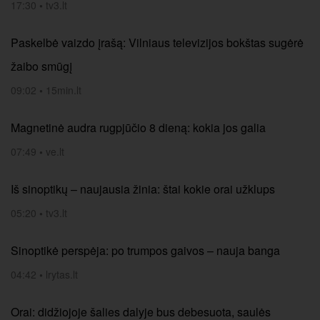
17:30
•
tv3.lt
Paskelbė vaizdo įrašą: Vilniaus televizijos bokštas sugėrė
žaibo smūgį
09:02
•
15min.lt
Magnetinė audra rugpjūčio 8 dieną: kokia jos galia
07:49
•
ve.lt
Iš sinoptikų – naujausia žinia: štai kokie orai užklups
05:20
•
tv3.lt
Sinoptikė perspėja: po trumpos gaivos – nauja banga
04:42
•
lrytas.lt
Orai: didžiojoje šalies dalyje bus debesuota, saulės