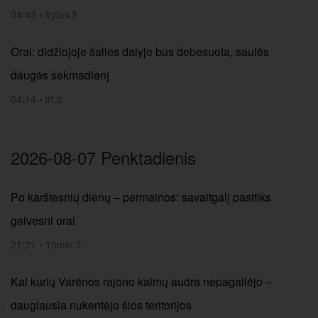
04:42
•
lrytas.lt
Orai: didžiojoje šalies dalyje bus debesuota, saulės
daugės sekmadienį
04:14
•
lrt.lt
2026-08-07 Penktadienis
Po karštesnių dienų – permainos: savaitgalį pasitiks
gaivesni orai
21:21
•
15min.lt
Kai kurių Varėnos rajono kaimų audra nepagailėjo –
daugiausia nukentėjo šios teritorijos