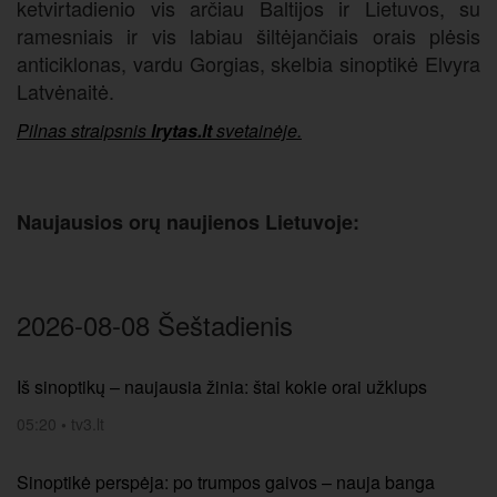
ketvirtadienio vis arčiau Baltijos ir Lietuvos, su
ramesniais ir vis labiau šiltėjančiais orais plėsis
anticiklonas, vardu Gorgias, skelbia sinoptikė Elvyra
Latvėnaitė.
Pilnas straipsnis
lrytas.lt
svetainėje.
Naujausios orų naujienos Lietuvoje:
2026-08-08 Šeštadienis
Iš sinoptikų – naujausia žinia: štai kokie orai užklups
05:20
•
tv3.lt
Sinoptikė perspėja: po trumpos gaivos – nauja banga