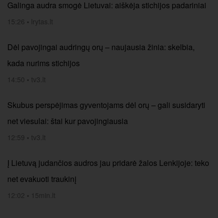
Galinga audra smogė Lietuvai: aiškėja stichijos padariniai
15:26
•
lrytas.lt
Dėl pavojingai audringų orų – naujausia žinia: skelbia,
kada nurims stichijos
14:50
•
tv3.lt
Skubus perspėjimas gyventojams dėl orų – gali susidaryti
net viesulai: štai kur pavojingiausia
12:59
•
tv3.lt
Į Lietuvą judančios audros jau pridarė žalos Lenkijoje: teko
net evakuoti traukinį
12:02
•
15min.lt