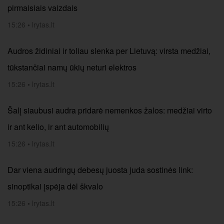
pirmaisiais vaizdais
15:26
•
lrytas.lt
Audros židiniai ir toliau slenka per Lietuvą: virsta medžiai,
tūkstančiai namų ūkių neturi elektros
15:26
•
lrytas.lt
Šalį siaubusi audra pridarė nemenkos žalos: medžiai virto
ir ant kelio, ir ant automobilių
15:26
•
lrytas.lt
Dar viena audringų debesų juosta juda sostinės link:
sinoptikai įspėja dėl škvalo
15:26
•
lrytas.lt