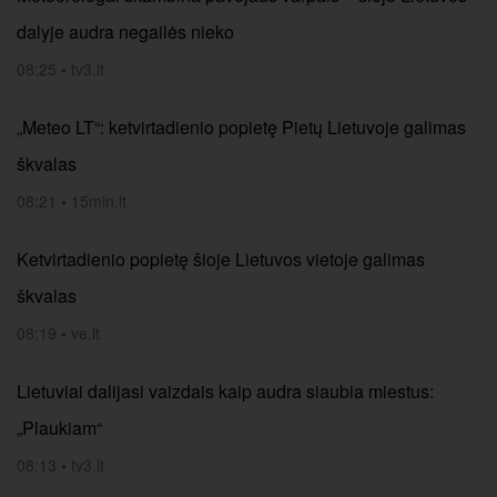
dalyje audra negailės nieko
08:25
•
tv3.lt
„Meteo LT“: ketvirtadienio popietę Pietų Lietuvoje galimas
škvalas
08:21
•
15min.lt
Ketvirtadienio popietę šioje Lietuvos vietoje galimas
škvalas
08:19
•
ve.lt
Lietuviai dalijasi vaizdais kaip audra siaubia miestus:
„Plaukiam“
08:13
•
tv3.lt