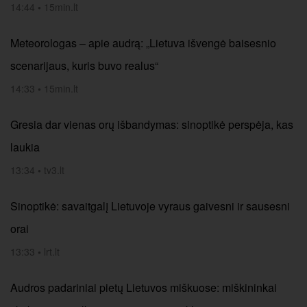
14:44
•
15min.lt
Meteorologas – apie audrą: „Lietuva išvengė baisesnio
scenarijaus, kuris buvo realus“
14:33
•
15min.lt
Gresia dar vienas orų išbandymas: sinoptikė perspėja, kas
laukia
13:34
•
tv3.lt
Sinoptikė: savaitgalį Lietuvoje vyraus gaivesni ir sausesni
orai
13:33
•
lrt.lt
Audros padariniai pietų Lietuvos miškuose: miškininkai