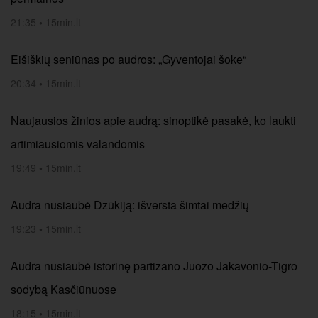
21:35
•
15min.lt
Eišiškių seniūnas po audros: „Gyventojai šoke“
20:34
•
15min.lt
Naujausios žinios apie audrą: sinoptikė pasakė, ko laukti
artimiausiomis valandomis
19:49
•
15min.lt
Audra nusiaubė Dzūkiją: išversta šimtai medžių
19:23
•
15min.lt
Audra nusiaubė istorinę partizano Juozo Jakavonio-Tigro
sodybą Kasčiūnuose
18:15
•
15min.lt