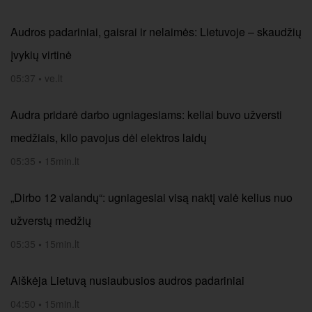
Audros padariniai, gaisrai ir nelaimės: Lietuvoje – skaudžių
įvykių virtinė
05:37
•
ve.lt
Audra pridarė darbo ugniagesiams: keliai buvo užversti
medžiais, kilo pavojus dėl elektros laidų
05:35
•
15min.lt
„Dirbo 12 valandų“: ugniagesiai visą naktį valė kelius nuo
užverstų medžių
05:35
•
15min.lt
Aiškėja Lietuvą nusiaubusios audros padariniai
04:50
•
15min.lt