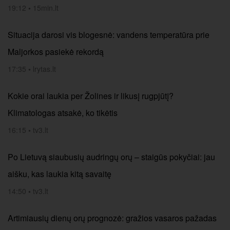
19:12
•
15min.lt
Situacija darosi vis blogesnė: vandens temperatūra prie
Maljorkos pasiekė rekordą
17:35
•
lrytas.lt
Kokie orai laukia per Žolines ir likusį rugpjūtį?
Klimatologas atsakė, ko tikėtis
16:15
•
tv3.lt
Po Lietuvą siaubusių audringų orų – staigūs pokyčiai: jau
aišku, kas laukia kitą savaitę
14:50
•
tv3.lt
Artimiausių dienų orų prognozė: gražios vasaros pažadas