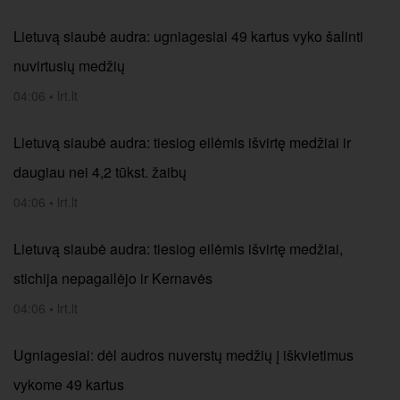
Lietuvą siaubė audra: ugniagesiai 49 kartus vyko šalinti
nuvirtusių medžių
04:06
•
lrt.lt
Lietuvą siaubė audra: tiesiog eilėmis išvirtę medžiai ir
daugiau nei 4,2 tūkst. žaibų
04:06
•
lrt.lt
Lietuvą siaubė audra: tiesiog eilėmis išvirtę medžiai,
stichija nepagailėjo ir Kernavės
04:06
•
lrt.lt
Ugniagesiai: dėl audros nuverstų medžių į iškvietimus
vykome 49 kartus