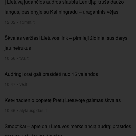
Į Lietuvą judančios audros siaubia Lenkiją: kruša daužo
langus, pasienyje su Kaliningradu – uraganinis vėjas
12:02
•
15min.lt
Škvalas veržiasi Lietuvos link – pirmieji židiniai susidarys
jau netrukus
10:56
•
tv3.lt
Audringi orai gali prasidėti nuo 15 valandos
10:47
•
ve.lt
Ketvirtadienio popietę Pietų Lietuvoje galimas škvalas
10:46
•
alytausgidas.lt
Sinoptikai – apie dalį Lietuvos merksiančią audrą: prasidės