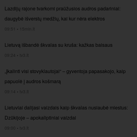
Lazdijų rajone tvarkomi praūžusios audros padariniai:
daugybė išverstų medžių, kai kur nėra elektros
09:51
•
15min.lt
Lietuvą išbandė škvalas su kruša: kažkas baisaus
09:24
•
tv3.lt
„Įkalinti visi stovyklautojai“ – gyventoja papasakojo, kaip
papuolė į audros košmarą
09:14
•
tv3.lt
Lietuviai dalijasi vaizdais kaip škvalas nusiaubė miestus:
Dzūkijoje – apokaliptiniai vaizdai
09:00
•
tv3.lt