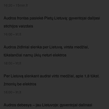
16:20
•
15min.lt
Audros frontas pasiekė Pietų Lietuvą: gyventojai dalijasi
stichijos vaizdais
16:00
•
lrt.lt
Audros židiniai slenka per Lietuvą, virsta medžiai,
tūkstančiai namų ūkių neturi elektros
16:00
•
lrt.lt
Per Lietuvą slenkant audrai virto medžiai, apie 1,8 tūkst.
žmonių be elektros
16:00
•
lrt.lt
Audros debesys – jau Lietuvoje: gyventojai dalinasi