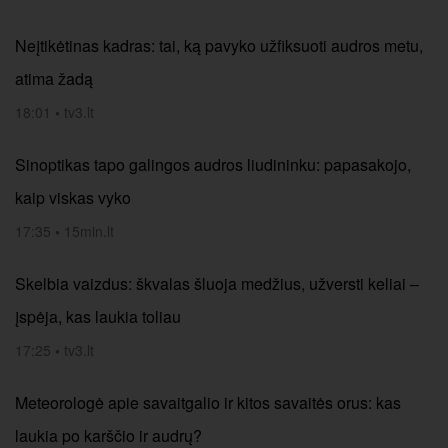
Neįtikėtinas kadras: tai, ką pavyko užfiksuoti audros metu,
atima žadą
18:01
•
tv3.lt
Sinoptikas tapo galingos audros liudininku: papasakojo,
kaip viskas vyko
17:35
•
15min.lt
Skelbia vaizdus: škvalas šluoja medžius, užversti keliai –
įspėja, kas laukia toliau
17:25
•
tv3.lt
Meteorologė apie savaitgalio ir kitos savaitės orus: kas
laukia po karščio ir audrų?