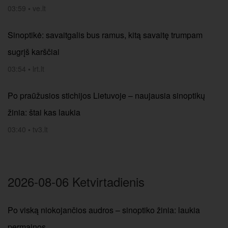
03:59
•
ve.lt
Sinoptikė: savaitgalis bus ramus, kitą savaitę trumpam
sugrįš karščiai
03:54
•
lrt.lt
Po praūžusios stichijos Lietuvoje – naujausia sinoptikų
žinia: štai kas laukia
03:40
•
tv3.lt
2026-08-06 Ketvirtadienis
Po viską niokojančios audros – sinoptiko žinia: laukia
permainos