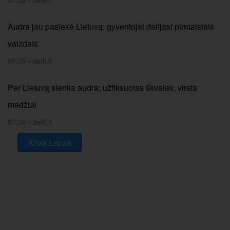
Audra jau pasiekė Lietuvą: gyventojai dalijasi pirmaisiais
vaizdais
07:39
•
delfi.lt
Per Lietuvą slenka audra: užfiksuotas škvalas, virsta
medžiai
07:39
•
delfi.lt
Kitas Lapas