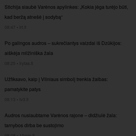
Stichija siaubė Varėnos apylinkes: „Kokia jėga turėjo būti,
kad beržą atnešė į sodybą“
08:47
•
lrt.lt
Po galingos audros – sukrečiantys vaizdai iš Dzūkijos:
aiškėja milžiniška žala
08:25
•
lrytas.lt
Užfiksavo, kaip į Vilniaus simbolį trenkia žaibas:
pamatykite patys
08:13
•
tv3.lt
Audros nusiaubtame Varėnos rajone – didžiulė žala:
tarnybos dirba be sustojimo
08:08
•
15min.lt