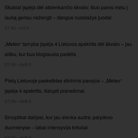
Skubiai įspėja dėl atslenkančio škvalo: šiuo paros metu į
lauką geriau nežengti – dangus nusidažys juodai
07:43
•
tv3.lt
„Meteo“ tarnyba įspėja 4 Lietuvos apskritis dėl škvalo – jau
aišku, kur bus blogiausia padėtis
07:39
•
delfi.lt
Pietų Lietuvoje paskelbtas stichinis pavojus – „Meteo“
įspėja 4 apskritis, išsiųsti pranešimai
07:39
•
delfi.lt
Sinoptikai dalijasi, kur jau slenka audra: palydovo
duomenyse – labai intensyvūs krituliai
07:39
•
delfi.lt