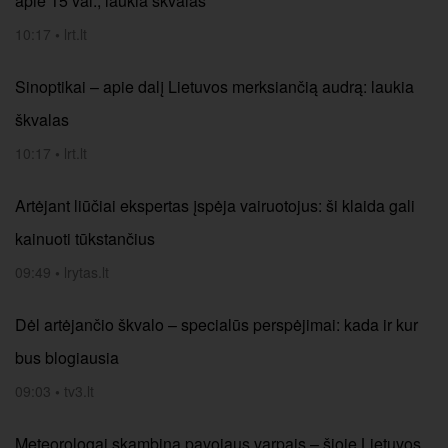
apie 15 val., laukia škvalas
10:17
•
lrt.lt
Sinoptikai – apie dalį Lietuvos merksiančią audrą: laukia
škvalas
10:17
•
lrt.lt
Artėjant liūčiai ekspertas įspėja vairuotojus: ši klaida gali
kainuoti tūkstančius
09:49
•
lrytas.lt
Dėl artėjančio škvalo – specialūs perspėjimai: kada ir kur
bus blogiausia
09:03
•
tv3.lt
Meteorologai skambina pavojaus varpais – šioje Lietuvos