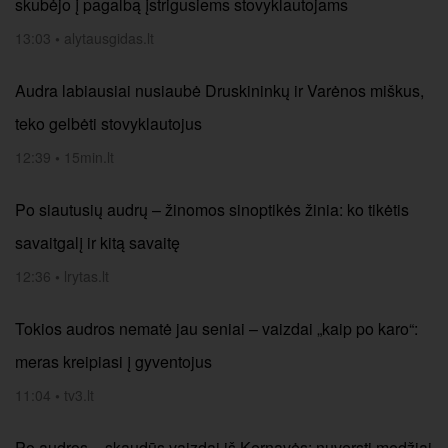
skubėjo į pagalbą įstrigusiems stovyklautojams
13:03
•
alytausgidas.lt
Audra labiausiai nusiaubė Druskininkų ir Varėnos miškus,
teko gelbėti stovyklautojus
12:39
•
15min.lt
Po siautusių audrų – žinomos sinoptikės žinia: ko tikėtis
savaitgalį ir kitą savaitę
12:36
•
lrytas.lt
Tokios audros nematė jau seniai – vaizdai „kaip po karo“:
meras kreipiasi į gyventojus
11:04
•
tv3.lt
Po audros – skaudūs vaizdai iš Kernavės: nuversti medžiai