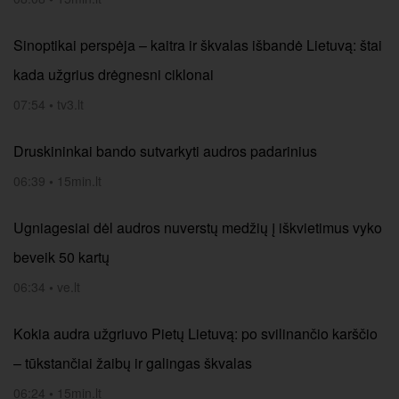
Sinoptikai perspėja – kaitra ir škvalas išbandė Lietuvą: štai
kada užgrius drėgnesni ciklonai
07:54
•
tv3.lt
Druskininkai bando sutvarkyti audros padarinius
06:39
•
15min.lt
Ugniagesiai dėl audros nuverstų medžių į iškvietimus vyko
beveik 50 kartų
06:34
•
ve.lt
Kokia audra užgriuvo Pietų Lietuvą: po svilinančio karščio
– tūkstančiai žaibų ir galingas škvalas
06:24
•
15min.lt