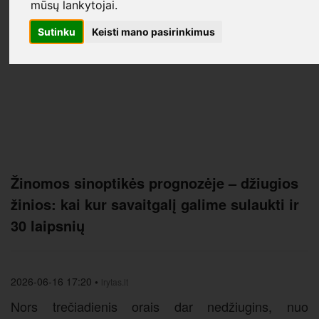
mūsų lankytojai.
Sutinku
Keisti mano pasirinkimus
Žinomos sinoptikės prognozėje – džiugios
žinios: kai kur savaitgalį galime sulaukti ir
30 laipsnių
2026-06-16 17:20
•
lrytas.lt
​Nors trečiadienis orais dar nedžiugins, nuo