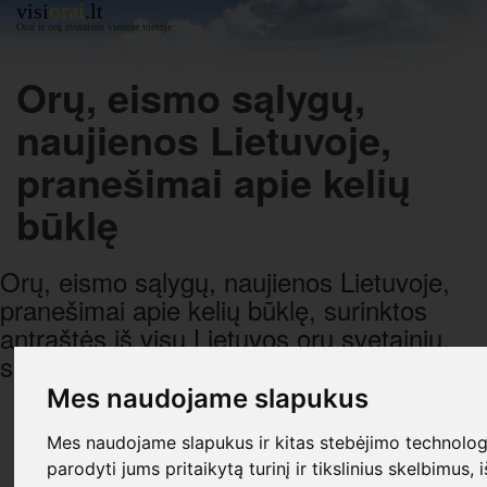
orai
visi
.lt
Orai ir orų svetainės vienoje vietoje
Orų, eismo sąlygų,
naujienos Lietuvoje,
pranešimai apie kelių
būklę
Orų, eismo sąlygų, naujienos Lietuvoje,
pranešimai apie kelių būklę, surinktos
antraštės iš visų Lietuvos orų svetainių,
sugrupuotos pagal datą ir laiką.
Mes naudojame slapukus
R E K L A M A
Mes naudojame slapukus ir kitas stebėjimo technologi
parodyti jums pritaikytą turinį ir tikslinius skelbimus, 