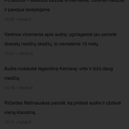
ir pavojus lankytojams
10:50
•
lrytas.lt
Varėnos vicemeras apie audrą: ugniagesiai jau pametė
išverstų medžių skaičių, to nematėme 15 metų
10:21
•
15min.lt
Audra nusiaubė legendinę Kernavę: virto ir lūžo daug
medžių
10:16
•
15min.lt
Ričardas Malinauskas parodė, ką pridarė audra ir uždavė
vieną klausimą
10:11
•
lrytas.lt