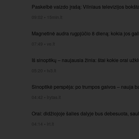
Paskelbė vaizdo įrašą: Vilniaus televizijos bokš
09:02
•
15min.lt
Magnetinė audra rugpjūčio 8 dieną: kokia jos gal
07:49
•
ve.lt
Iš sinoptikų – naujausia žinia: štai kokie orai užk
05:20
•
tv3.lt
Sinoptikė perspėja: po trumpos gaivos – nauja 
04:42
•
lrytas.lt
Orai: didžiojoje šalies dalyje bus debesuota, s
04:14
•
lrt.lt