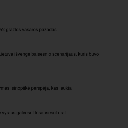
zė: gražios vasaros pažadas
Lietuva išvengė baisesnio scenarijaus, kuris buvo
mas: sinoptikė perspėja, kas laukia
e vyraus gaivesni ir sausesni orai