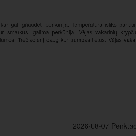
 kur gali griaudėti perkūnija. Temperatūra išliks pana
 kur smarkus, galima perkūnija. Vėjas vakarinių kryp
lumos. Trečiadienį daug kur trumpas lietus. Vėjas vak
2026-08-07 Penktad