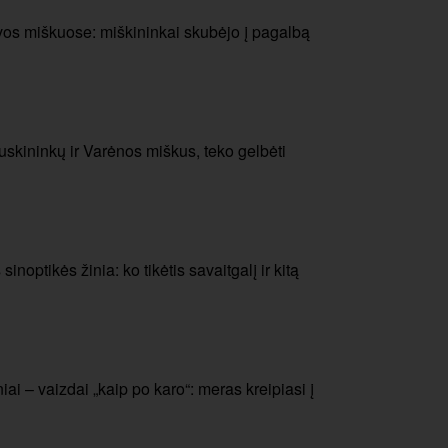
uvos miškuose: miškininkai skubėjo į pagalbą
skininkų ir Varėnos miškus, teko gelbėti
noptikės žinia: ko tikėtis savaitgalį ir kitą
ai – vaizdai „kaip po karo“: meras kreipiasi į