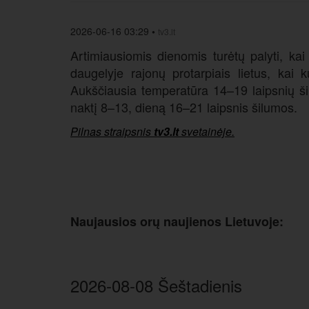
2026-06-16 03:29
•
tv3.lt
Artimiausiomis dienomis turėtų palyti, kai
daugelyje rajonų protarpiais lietus, kai
Aukščiausia temperatūra 14–19 laipsnių ši
naktį 8–13, dieną 16–21 laipsnis šilumos.
Pilnas straipsnis
tv3.lt
svetainėje.
Naujausios orų naujienos Lietuvoje:
2026-08-08 Šeštadienis