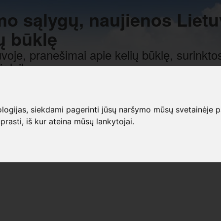
mo sąlygų, naujienos Lietu
ų būklę
voje, pranešimai apie kelių būklę, surinktos
r laiką.
gijas, siekdami pagerinti jūsų naršymo mūsų svetainėje patirt
prasti, iš kur ateina mūsų lankytojai.