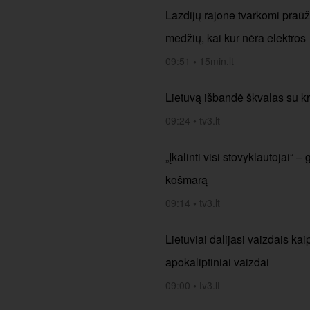
Lazdijų rajone tvarkomi praūž
medžių, kai kur nėra elektros
09:51
•
15min.lt
Lietuvą išbandė škvalas su k
09:24
•
tv3.lt
„Įkalinti visi stovyklautojai“
košmarą
09:14
•
tv3.lt
Lietuviai dalijasi vaizdais ka
apokaliptiniai vaizdai
09:00
•
tv3.lt