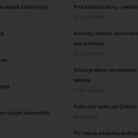
tas sugėrė žaibo smūgį
Po karštesnių dienų – permain
21:21
•
15min.lt
ia
Kai kurių Varėnos rajono kai
šios teritorijos
19:12
•
15min.lt
lups
Situacija darosi vis blogesnė
rekordą
banga
17:35
•
lrytas.lt
Kokie orai laukia per Žolines i
aulės daugės sekmadienį
16:15
•
tv3.lt
Po Lietuvą siaubusių audringų 