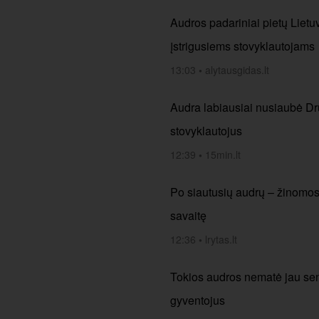
Audros padariniai pietų Liet
įstrigusiems stovyklautojams
13:03
•
alytausgidas.lt
Audra labiausiai nusiaubė Dru
stovyklautojus
12:39
•
15min.lt
Po siautusių audrų – žinomos si
savaitę
12:36
•
lrytas.lt
Tokios audros nematė jau seni
gyventojus