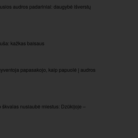
usios audros padariniai: daugybė išverstų
ruša: kažkas baisaus
 – gyventoja papasakojo, kaip papuolė į audros
ip škvalas nusiaubė miestus: Dzūkijoje –