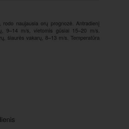
ši, rodo naujausia orų prognozė. Antradienį
čių, 9–14 m/s, vietomis gūsiai 15–20 m/s.
arų, šiaurės vakarų, 8–13 m/s. Temperatūra
ienis