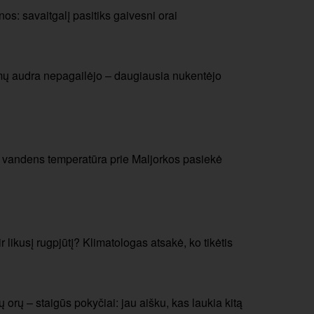
os: savaitgalį pasitiks gaivesni orai
mų audra nepagailėjo – daugiausia nukentėjo
: vandens temperatūra prie Maljorkos pasiekė
r likusį rugpjūtį? Klimatologas atsakė, ko tikėtis
orų – staigūs pokyčiai: jau aišku, kas laukia kitą