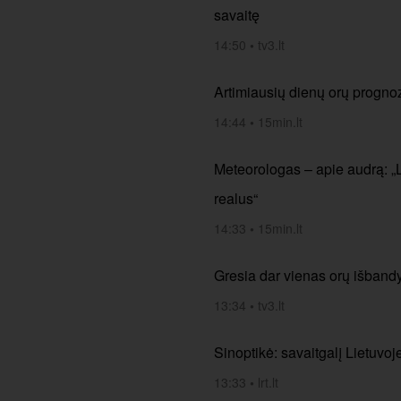
savaitę
14:50
•
tv3.lt
Artimiausių dienų orų progno
14:44
•
15min.lt
Meteorologas – apie audrą: „
realus“
14:33
•
15min.lt
Gresia dar vienas orų išbandy
13:34
•
tv3.lt
Sinoptikė: savaitgalį Lietuvoj
13:33
•
lrt.lt