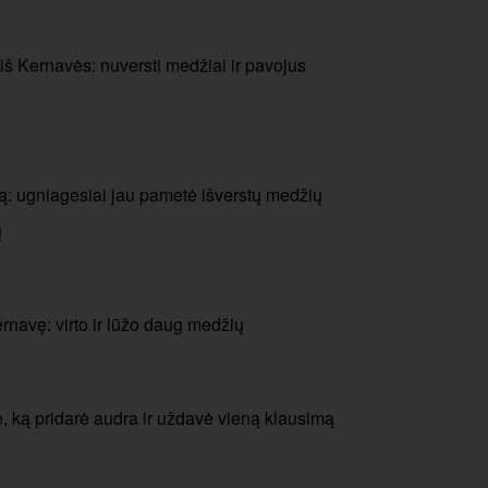
š Kernavės: nuversti medžiai ir pavojus
: ugniagesiai jau pametė išverstų medžių
ų
navę: virto ir lūžo daug medžių
 ką pridarė audra ir uždavė vieną klausimą