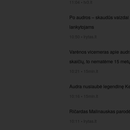
11:04
•
tv3.lt
Po audros – skaudūs vaizdai i
lankytojams
10:50
•
lrytas.lt
Varėnos vicemeras apie audrą
skaičių, to nematėme 15 met
10:21
•
15min.lt
Audra nusiaubė legendinę Ker
10:16
•
15min.lt
Ričardas Malinauskas parodė,
10:11
•
lrytas.lt