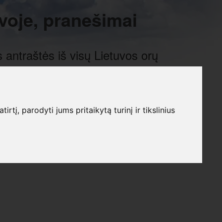
voje, pranešimai
 antraštės iš visų Lietuvos orų
į, parodyti jums pritaikytą turinį ir tikslinius