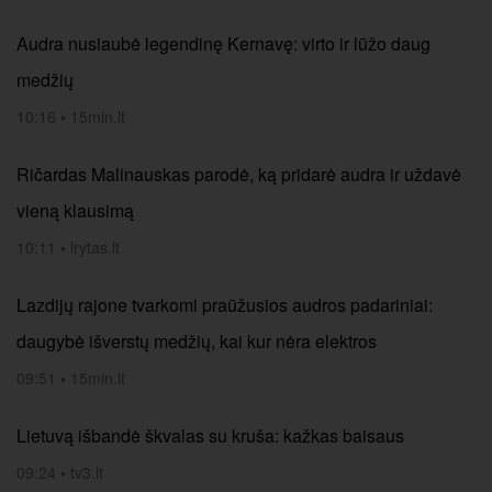
Audra nusiaubė legendinę Kernavę: virto ir lūžo daug
medžių
10:16
•
15min.lt
Ričardas Malinauskas parodė, ką pridarė audra ir uždavė
vieną klausimą
10:11
•
lrytas.lt
Lazdijų rajone tvarkomi praūžusios audros padariniai:
daugybė išverstų medžių, kai kur nėra elektros
09:51
•
15min.lt
Lietuvą išbandė škvalas su kruša: kažkas baisaus
09:24
•
tv3.lt