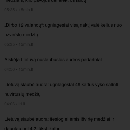
05:35
•
15min.lt
„Dirbo 12 valandų“: ugniagesiai visą naktį valė kelius nuo
užverstų medžių
05:35
•
15min.lt
Aiškėja Lietuvą nusiaubusios audros padariniai
04:50
•
15min.lt
Lietuvą siaubė audra: ugniagesiai 49 kartus vyko šalinti
nuvirtusių medžių
04:06
•
lrt.lt
Lietuvą siaubė audra: tiesiog eilėmis išvirtę medžiai ir
daugiau nei 4,2 tūkst. žaibų