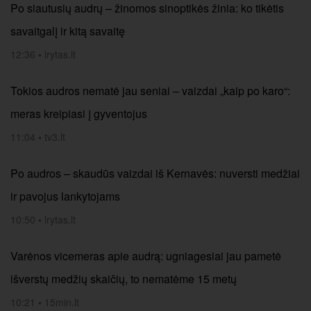
Po siautusių audrų – žinomos sinoptikės žinia: ko tikėtis
savaitgalį ir kitą savaitę
12:36
•
lrytas.lt
Tokios audros nematė jau seniai – vaizdai „kaip po karo“:
meras kreipiasi į gyventojus
11:04
•
tv3.lt
Po audros – skaudūs vaizdai iš Kernavės: nuversti medžiai
ir pavojus lankytojams
10:50
•
lrytas.lt
Varėnos vicemeras apie audrą: ugniagesiai jau pametė
išverstų medžių skaičių, to nematėme 15 metų
10:21
•
15min.lt