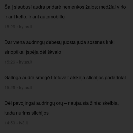
Šalį siaubusi audra pridarė nemenkos žalos: medžiai virto
ir ant kelio, ir ant automobilių
15:26
•
lrytas.lt
Dar viena audringų debesų juosta juda sostinės link:
sinoptikai įspėja dėl škvalo
15:26
•
lrytas.lt
Galinga audra smogė Lietuvai: aiškėja stichijos padariniai
15:26
•
lrytas.lt
Dėl pavojingai audringų orų – naujausia žinia: skelbia,
kada nurims stichijos
14:50
•
tv3.lt