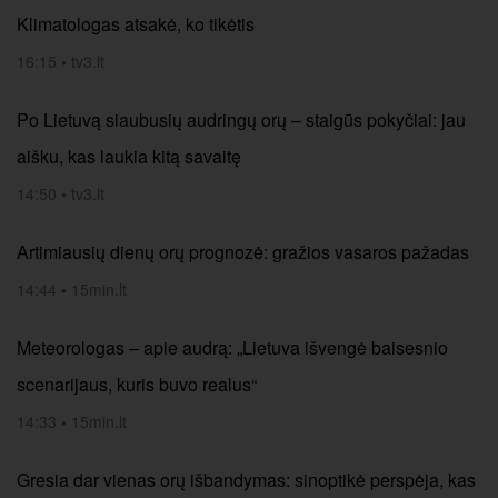
Klimatologas atsakė, ko tikėtis
16:15
•
tv3.lt
Po Lietuvą siaubusių audringų orų – staigūs pokyčiai: jau
aišku, kas laukia kitą savaitę
14:50
•
tv3.lt
Artimiausių dienų orų prognozė: gražios vasaros pažadas
14:44
•
15min.lt
Meteorologas – apie audrą: „Lietuva išvengė baisesnio
scenarijaus, kuris buvo realus“
14:33
•
15min.lt
Gresia dar vienas orų išbandymas: sinoptikė perspėja, kas