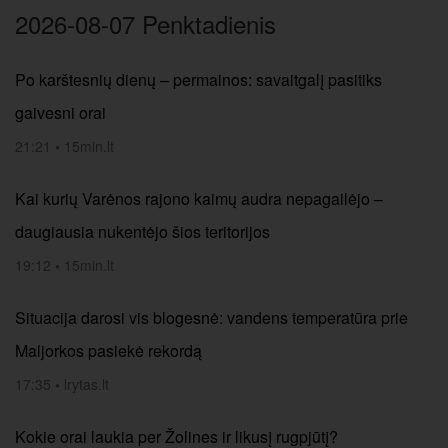
2026-08-07 Penktadienis
Po karštesnių dienų – permainos: savaitgalį pasitiks
gaivesni orai
21:21
•
15min.lt
Kai kurių Varėnos rajono kaimų audra nepagailėjo –
daugiausia nukentėjo šios teritorijos
19:12
•
15min.lt
Situacija darosi vis blogesnė: vandens temperatūra prie
Maljorkos pasiekė rekordą
17:35
•
lrytas.lt
Kokie orai laukia per Žolines ir likusį rugpjūtį?