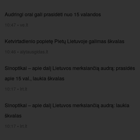
Audringi orai gali prasidėti nuo 15 valandos
10:47
•
ve.lt
Ketvirtadienio popietę Pietų Lietuvoje galimas škvalas
10:46
•
alytausgidas.lt
Sinoptikai – apie dalį Lietuvos merksiančią audrą: prasidės
apie 15 val., laukia škvalas
10:17
•
lrt.lt
Sinoptikai – apie dalį Lietuvos merksiančią audrą: laukia
škvalas
10:17
•
lrt.lt