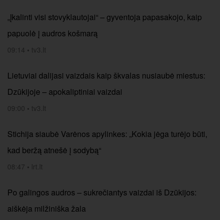
„Įkalinti visi stovyklautojai“ – gyventoja papasakojo, kaip
papuolė į audros košmarą
09:14
•
tv3.lt
Lietuviai dalijasi vaizdais kaip škvalas nusiaubė miestus:
Dzūkijoje – apokaliptiniai vaizdai
09:00
•
tv3.lt
Stichija siaubė Varėnos apylinkes: „Kokia jėga turėjo būti,
kad beržą atnešė į sodybą“
08:47
•
lrt.lt
Po galingos audros – sukrečiantys vaizdai iš Dzūkijos:
aiškėja milžiniška žala