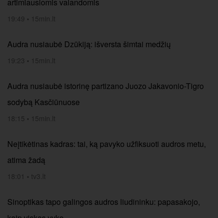
artimiausiomis valandomis
19:49
•
15min.lt
Audra nusiaubė Dzūkiją: išversta šimtai medžių
19:23
•
15min.lt
Audra nusiaubė istorinę partizano Juozo Jakavonio-Tigro
sodybą Kasčiūnuose
18:15
•
15min.lt
Neįtikėtinas kadras: tai, ką pavyko užfiksuoti audros metu,
atima žadą
18:01
•
tv3.lt
Sinoptikas tapo galingos audros liudininku: papasakojo,
kaip viskas vyko