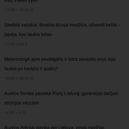
17:35
•
15min.lt
Skelbia vaizdus: škvalas šluoja medžius, užversti keliai –
įspėja, kas laukia toliau
17:25
•
tv3.lt
Meteorologė apie savaitgalio ir kitos savaitės orus: kas
laukia po karščio ir audrų?
16:20
•
15min.lt
Audros frontas pasiekė Pietų Lietuvą: gyventojai dalijasi
stichijos vaizdais
16:00
•
lrt.lt
Audros židiniai slenka per Lietuvą, virsta medžiai,