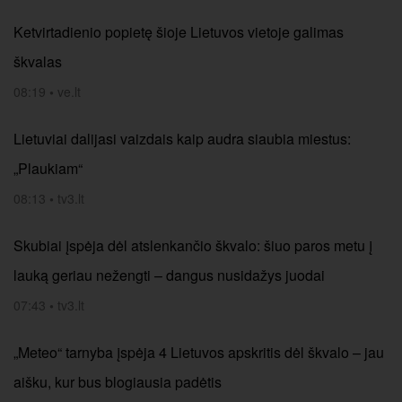
Ketvirtadienio popietę šioje Lietuvos vietoje galimas
škvalas
08:19
•
ve.lt
Lietuviai dalijasi vaizdais kaip audra siaubia miestus:
„Plaukiam“
08:13
•
tv3.lt
Skubiai įspėja dėl atslenkančio škvalo: šiuo paros metu į
lauką geriau nežengti – dangus nusidažys juodai
07:43
•
tv3.lt
„Meteo“ tarnyba įspėja 4 Lietuvos apskritis dėl škvalo – jau
aišku, kur bus blogiausia padėtis