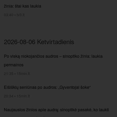
žinia: štai kas laukia
03:40
•
tv3.lt
2026-08-06 Ketvirtadienis
Po viską niokojančios audros – sinoptiko žinia: laukia
permainos
21:35
•
15min.lt
Eišiškių seniūnas po audros: „Gyventojai šoke“
20:34
•
15min.lt
Naujausios žinios apie audrą: sinoptikė pasakė, ko laukti