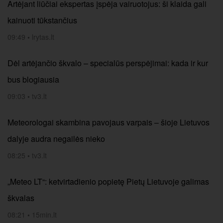
Artėjant liūčiai ekspertas įspėja vairuotojus: ši klaida gali
kainuoti tūkstančius
09:49
•
lrytas.lt
Dėl artėjančio škvalo – specialūs perspėjimai: kada ir kur
bus blogiausia
09:03
•
tv3.lt
Meteorologai skambina pavojaus varpais – šioje Lietuvos
dalyje audra negailės nieko
08:25
•
tv3.lt
„Meteo LT“: ketvirtadienio popietę Pietų Lietuvoje galimas
škvalas
08:21
•
15min.lt