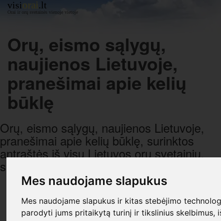
orai
visi
.lt
Orai ir orų svetainės vienoje vietoje
Orų, eismo sąlygų,
naujienos Lietuvoje,
pranešimai apie kelių
būklę
Orų, eismo sąlygų, naujienos Lietuvoje,
pranešimai apie kelių būklę, surinktos
antraštės iš visų Lietuvos orų svetainių,
sugrupuotos pagal datą ir laiką.
Mes naudojame slapukus
R E K L A M A
Mes naudojame slapukus ir kitas stebėjimo technologi
parodyti jums pritaikytą turinį ir tikslinius skelbimus, 