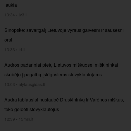
laukia
13:34
•
tv3.lt
Sinoptikė: savaitgalį Lietuvoje vyraus gaivesni ir sausesni
orai
13:33
•
lrt.lt
Audros padariniai pietų Lietuvos miškuose: miškininkai
skubėjo į pagalbą įstrigusiems stovyklautojams
13:03
•
alytausgidas.lt
Audra labiausiai nusiaubė Druskininkų ir Varėnos miškus,
teko gelbėti stovyklautojus
12:39
•
15min.lt