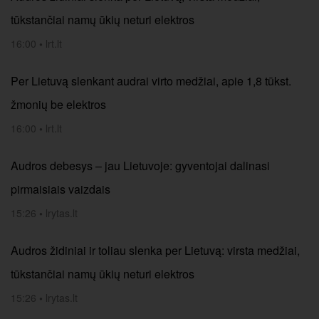
tūkstančiai namų ūkių neturi elektros
16:00
•
lrt.lt
Per Lietuvą slenkant audrai virto medžiai, apie 1,8 tūkst.
žmonių be elektros
16:00
•
lrt.lt
Audros debesys – jau Lietuvoje: gyventojai dalinasi
pirmaisiais vaizdais
15:26
•
lrytas.lt
Audros židiniai ir toliau slenka per Lietuvą: virsta medžiai,
tūkstančiai namų ūkių neturi elektros
15:26
•
lrytas.lt