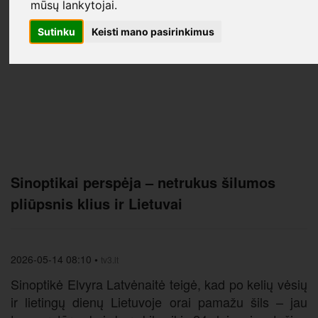
mūsų lankytojai.
Sutinku
Keisti mano pasirinkimus
Sinoptikai perspėja – netrukus šilumos
pliūpsnis klius ir Lietuvai
2026-05-14 08:10
•
tv3.lt
Sinoptikė Elvyra Latvėnaitė teigė, kad po kelių vėsių
ir lietingų dienų Lietuvoje orai pamažu šils – jau