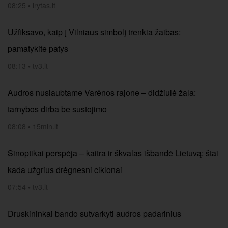
08:25
•
lrytas.lt
Užfiksavo, kaip į Vilniaus simbolį trenkia žaibas:
pamatykite patys
08:13
•
tv3.lt
Audros nusiaubtame Varėnos rajone – didžiulė žala:
tarnybos dirba be sustojimo
08:08
•
15min.lt
Sinoptikai perspėja – kaitra ir škvalas išbandė Lietuvą: štai
kada užgrius drėgnesni ciklonai
07:54
•
tv3.lt
Druskininkai bando sutvarkyti audros padarinius