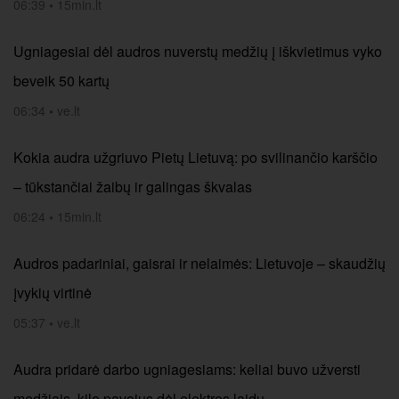
06:39
•
15min.lt
Ugniagesiai dėl audros nuverstų medžių į iškvietimus vyko
beveik 50 kartų
06:34
•
ve.lt
Kokia audra užgriuvo Pietų Lietuvą: po svilinančio karščio
– tūkstančiai žaibų ir galingas škvalas
06:24
•
15min.lt
Audros padariniai, gaisrai ir nelaimės: Lietuvoje – skaudžių
įvykių virtinė
05:37
•
ve.lt
Audra pridarė darbo ugniagesiams: keliai buvo užversti
medžiais, kilo pavojus dėl elektros laidų