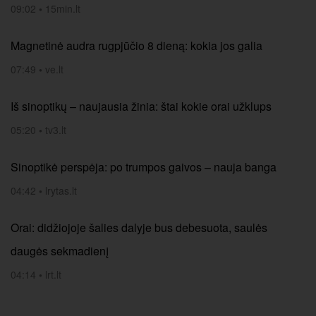
09:02
•
15min.lt
Magnetinė audra rugpjūčio 8 dieną: kokia jos galia
07:49
•
ve.lt
Iš sinoptikų – naujausia žinia: štai kokie orai užklups
05:20
•
tv3.lt
Sinoptikė perspėja: po trumpos gaivos – nauja banga
04:42
•
lrytas.lt
Orai: didžiojoje šalies dalyje bus debesuota, saulės
daugės sekmadienį
04:14
•
lrt.lt