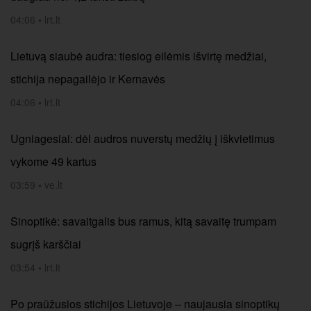
04:06
•
lrt.lt
Lietuvą siaubė audra: tiesiog eilėmis išvirtę medžiai,
stichija nepagailėjo ir Kernavės
04:06
•
lrt.lt
Ugniagesiai: dėl audros nuverstų medžių į iškvietimus
vykome 49 kartus
03:59
•
ve.lt
Sinoptikė: savaitgalis bus ramus, kitą savaitę trumpam
sugrįš karščiai
03:54
•
lrt.lt
Po praūžusios stichijos Lietuvoje – naujausia sinoptikų