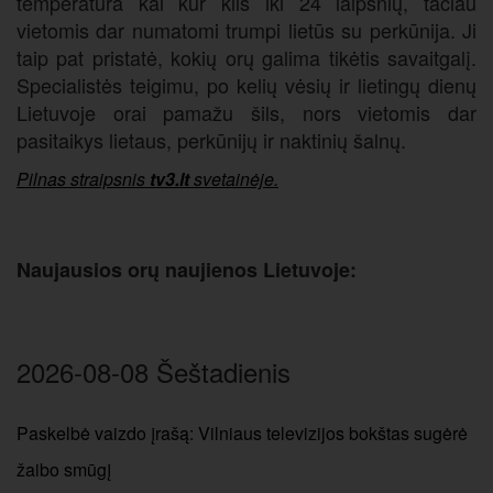
temperatūra kai kur kils iki 24 laipsnių, tačiau
vietomis dar numatomi trumpi lietūs su perkūnija. Ji
taip pat pristatė, kokių orų galima tikėtis savaitgalį.
Specialistės teigimu, po kelių vėsių ir lietingų dienų
Lietuvoje orai pamažu šils, nors vietomis dar
pasitaikys lietaus, perkūnijų ir naktinių šalnų.
Pilnas straipsnis
tv3.lt
svetainėje.
Naujausios orų naujienos Lietuvoje:
2026-08-08 Šeštadienis
Paskelbė vaizdo įrašą: Vilniaus televizijos bokštas sugėrė
žaibo smūgį