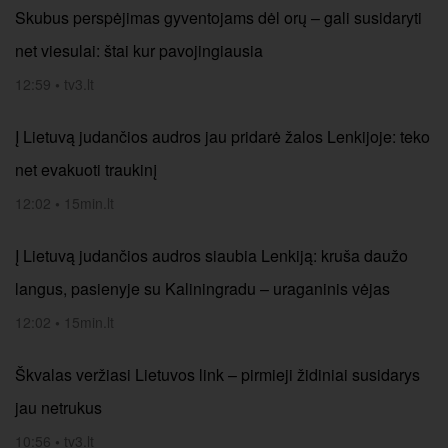
Skubus perspėjimas gyventojams dėl orų – gali susidaryti
net viesulai: štai kur pavojingiausia
12:59
•
tv3.lt
Į Lietuvą judančios audros jau pridarė žalos Lenkijoje: teko
net evakuoti traukinį
12:02
•
15min.lt
Į Lietuvą judančios audros siaubia Lenkiją: kruša daužo
langus, pasienyje su Kaliningradu – uraganinis vėjas
12:02
•
15min.lt
Škvalas veržiasi Lietuvos link – pirmieji židiniai susidarys
jau netrukus
10:56
•
tv3.lt