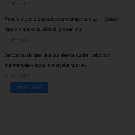
07:39
•
delfi.lt
Pietų Lietuvoje paskelbtas stichinis pavojus – „Meteo“
įspėja 4 apskritis, išsiųsti pranešimai
07:39
•
delfi.lt
Sinoptikai dalijasi, kur jau slenka audra: palydovo
duomenyse – labai intensyvūs krituliai
07:39
•
delfi.lt
Kitas Lapas