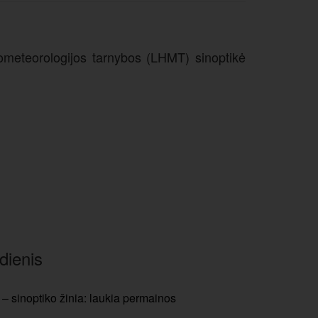
idrometeorologijos tarnybos (LHMT) sinoptikė
dienis
– sinoptiko žinia: laukia permainos