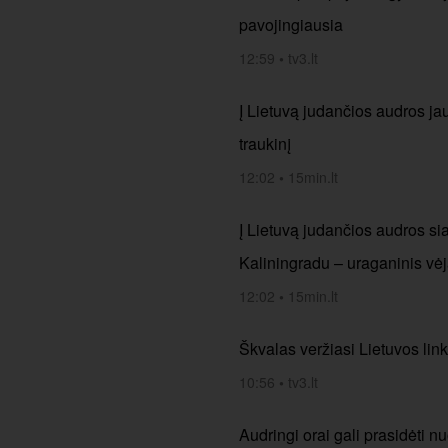
pavojingiausia
12:59
•
tv3.lt
Į Lietuvą judančios audros jau
traukinį
12:02
•
15min.lt
Į Lietuvą judančios audros si
Kaliningradu – uraganinis vė
12:02
•
15min.lt
Škvalas veržiasi Lietuvos link
10:56
•
tv3.lt
Audringi orai gali prasidėti 