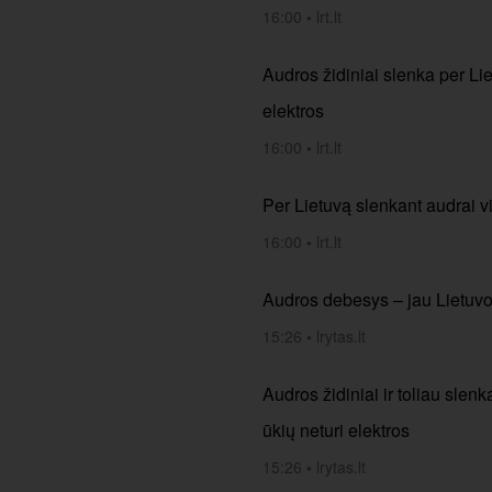
16:00
•
lrt.lt
Audros židiniai slenka per Lie
elektros
16:00
•
lrt.lt
Per Lietuvą slenkant audrai vi
16:00
•
lrt.lt
Audros debesys – jau Lietuvoj
15:26
•
lrytas.lt
Audros židiniai ir toliau slen
ūkių neturi elektros
15:26
•
lrytas.lt