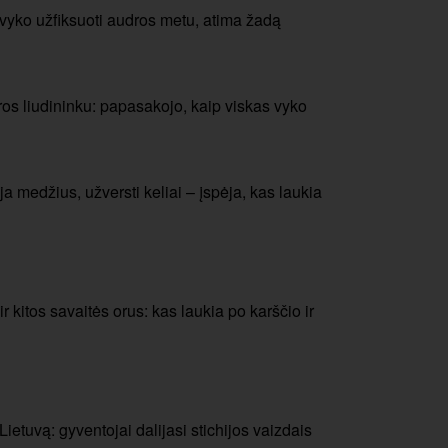
pavyko užfiksuoti audros metu, atima žadą
os liudininku: papasakojo, kaip viskas vyko
a medžius, užversti keliai – įspėja, kas laukia
r kitos savaitės orus: kas laukia po karščio ir
ietuvą: gyventojai dalijasi stichijos vaizdais