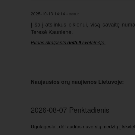
2025-10-13 14:14
•
delfi.lt
Į šalį atslinkus ciklonui, visą savaitę num
Teresė Kaunienė.
Pilnas straipsnis
delfi.lt
svetainėje.
Naujausios orų naujienos Lietuvoje:
2026-08-07 Penktadienis
Ugniagesiai: dėl audros nuverstų medžių į iškvi