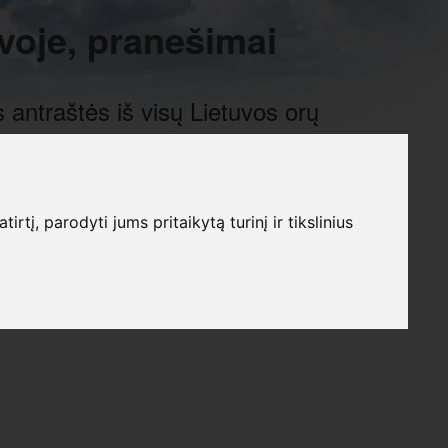
voje, pranešimai
 antraštės iš visų Lietuvos orų
į, parodyti jums pritaikytą turinį ir tikslinius