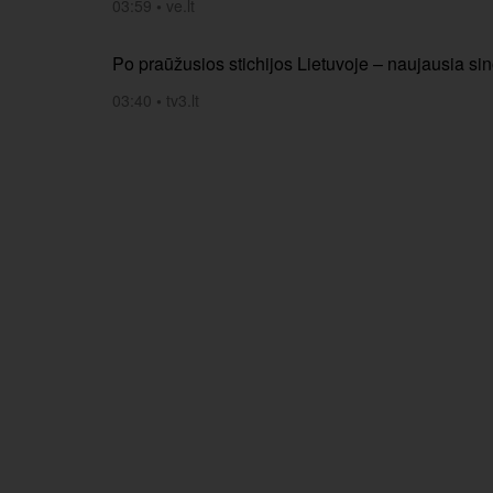
03:59
•
ve.lt
Po praūžusios stichijos Lietuvoje – naujausia sino
03:40
•
tv3.lt