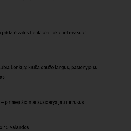
 pridarė žalos Lenkijoje: teko net evakuoti
aubia Lenkiją: kruša daužo langus, pasienyje su
jas
 – pirmieji židiniai susidarys jau netrukus
nuo 15 valandos