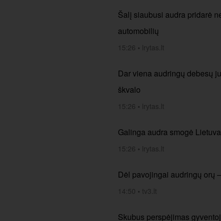
Šalį siaubusi audra pridarė ne
automobilių
15:26
•
lrytas.lt
Dar viena audringų debesų juo
škvalo
15:26
•
lrytas.lt
Galinga audra smogė Lietuvai:
15:26
•
lrytas.lt
Dėl pavojingai audringų orų –
14:50
•
tv3.lt
Skubus perspėjimas gyventojam