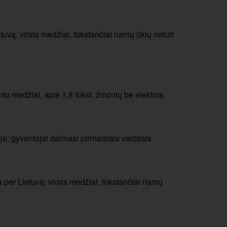
tuvą, virsta medžiai, tūkstančiai namų ūkių neturi
rto medžiai, apie 1,8 tūkst. žmonių be elektros
e: gyventojai dalinasi pirmaisiais vaizdais
ka per Lietuvą: virsta medžiai, tūkstančiai namų