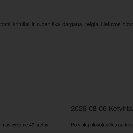
atomi krituliai ir rudeniška dargana, teigia Lietuvos h
2026-08-06 Ketvirta
etimus vykome 49 kartus
Po viską niokojančios audros 