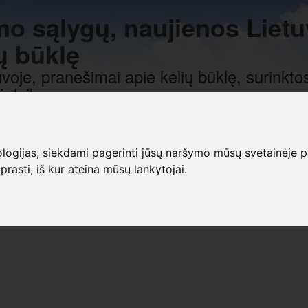
mo sąlygų, naujienos Lietu
ų būklę
voje, pranešimai apie kelių būklę, surinktos
r laiką.
gijas, siekdami pagerinti jūsų naršymo mūsų svetainėje patirt
prasti, iš kur ateina mūsų lankytojai.