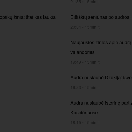
21:35
•
15min.lt
ptikų žinia: štai kas laukia
Eišiškių seniūnas po audros:
20:34
•
15min.lt
Naujausios žinios apie audrą:
valandomis
19:49
•
15min.lt
Audra nusiaubė Dzūkiją: išve
19:23
•
15min.lt
Audra nusiaubė istorinę part
Kasčiūnuose
18:15
•
15min.lt