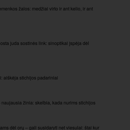
menkos žalos: medžiai virto ir ant kelio, ir ant
sta juda sostinės link: sinoptikai įspėja dėl
 aiškėja stichijos padariniai
 naujausia žinia: skelbia, kada nurims stichijos
s dėl orų – gali susidaryti net viesulai: štai kur