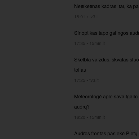
Neįtikėtinas kadras: tai, ką 
18:01
•
tv3.lt
Sinoptikas tapo galingos audr
17:35
•
15min.lt
Skelbia vaizdus: škvalas šluoj
toliau
17:25
•
tv3.lt
Meteorologė apie savaitgalio i
audrų?
16:20
•
15min.lt
Audros frontas pasiekė Pietų L