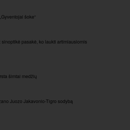
 „Gyventojai šoke“
 sinoptikė pasakė, ko laukti artimiausiomis
rsta šimtai medžių
izano Juozo Jakavonio-Tigro sodybą