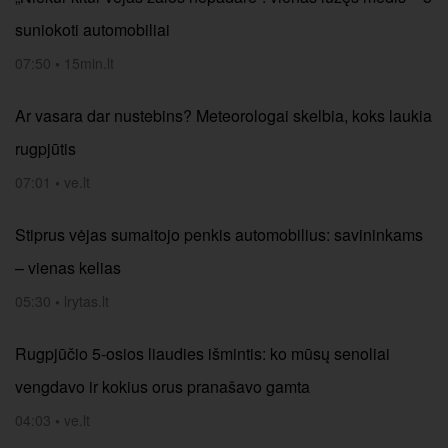
suniokoti automobiliai
07:50
•
15min.lt
Ar vasara dar nustebins? Meteorologai skelbia, koks laukia
rugpjūtis
07:01
•
ve.lt
Stiprus vėjas sumaitojo penkis automobilius: savininkams
– vienas kelias
05:30
•
lrytas.lt
Rugpjūčio 5-osios liaudies išmintis: ko mūsų senoliai
vengdavo ir kokius orus pranašavo gamta
04:03
•
ve.lt