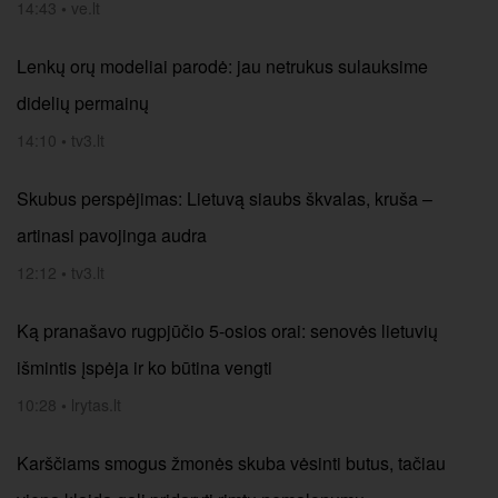
14:43
•
ve.lt
Lenkų orų modeliai parodė: jau netrukus sulauksime
didelių permainų
14:10
•
tv3.lt
Skubus perspėjimas: Lietuvą siaubs škvalas, kruša –
artinasi pavojinga audra
12:12
•
tv3.lt
Ką pranašavo rugpjūčio 5-osios orai: senovės lietuvių
išmintis įspėja ir ko būtina vengti
10:28
•
lrytas.lt
Karščiams smogus žmonės skuba vėsinti butus, tačiau