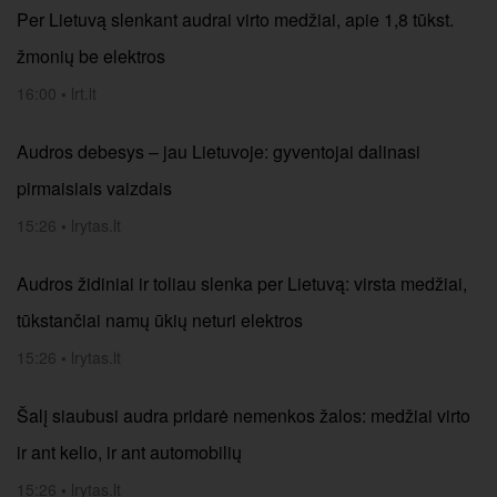
Per Lietuvą slenkant audrai virto medžiai, apie 1,8 tūkst.
žmonių be elektros
16:00
•
lrt.lt
Audros debesys – jau Lietuvoje: gyventojai dalinasi
pirmaisiais vaizdais
15:26
•
lrytas.lt
Audros židiniai ir toliau slenka per Lietuvą: virsta medžiai,
tūkstančiai namų ūkių neturi elektros
15:26
•
lrytas.lt
Šalį siaubusi audra pridarė nemenkos žalos: medžiai virto
ir ant kelio, ir ant automobilių
15:26
•
lrytas.lt