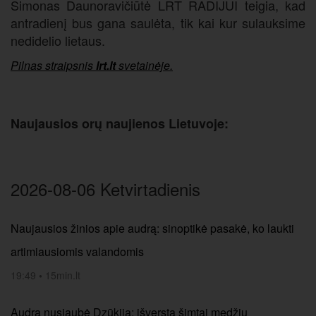
Simonas Daunoravičiūtė LRT RADIJUI teigia, kad
antradienį bus gana saulėta, tik kai kur sulauksime
nedidelio lietaus.
Pilnas straipsnis
lrt.lt
svetainėje.
Naujausios orų naujienos Lietuvoje:
2026-08-06 Ketvirtadienis
Naujausios žinios apie audrą: sinoptikė pasakė, ko laukti
artimiausiomis valandomis
19:49
•
15min.lt
Audra nusiaubė Dzūkiją: išversta šimtai medžių