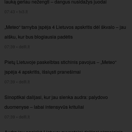
lauką geriau nežengti – dangus nusidažys juodai
07:43
•
tv3.lt
„Meteo“ tarnyba įspėja 4 Lietuvos apskritis dėl škvalo – jau
aišku, kur bus blogiausia padėtis
07:39
•
delfi.lt
Pietų Lietuvoje paskelbtas stichinis pavojus – „Meteo“
įspėja 4 apskritis, išsiųsti pranešimai
07:39
•
delfi.lt
Sinoptikai dalijasi, kur jau slenka audra: palydovo
duomenyse – labai intensyvūs krituliai
07:39
•
delfi.lt