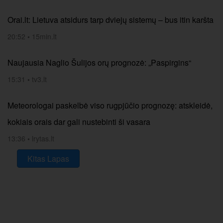
Orai.lt: Lietuva atsidurs tarp dviejų sistemų – bus itin karšta
20:52
•
15min.lt
Naujausia Naglio Šulijos orų prognozė: „Paspirgins“
15:31
•
tv3.lt
Meteorologai paskelbė viso rugpjūčio prognozę: atskleidė,
kokiais orais dar gali nustebinti ši vasara
13:36
•
lrytas.lt
Kitas Lapas