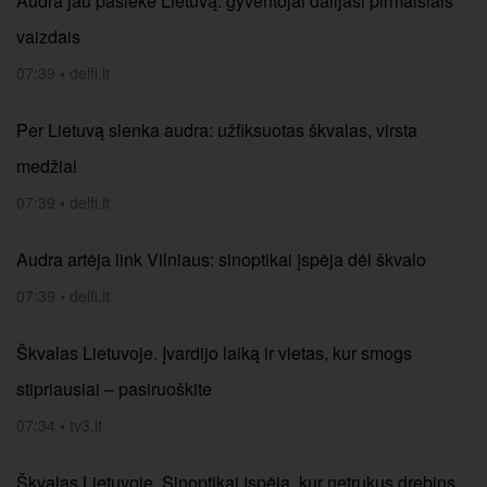
Audra jau pasiekė Lietuvą: gyventojai dalijasi pirmaisiais
vaizdais
07:39
•
delfi.lt
Per Lietuvą slenka audra: užfiksuotas škvalas, virsta
medžiai
07:39
•
delfi.lt
Audra artėja link Vilniaus: sinoptikai įspėja dėl škvalo
07:39
•
delfi.lt
Škvalas Lietuvoje. Įvardijo laiką ir vietas, kur smogs
stipriausiai – pasiruoškite
07:34
•
tv3.lt
Škvalas Lietuvoje. Sinoptikai įspėja, kur netrukus drebins