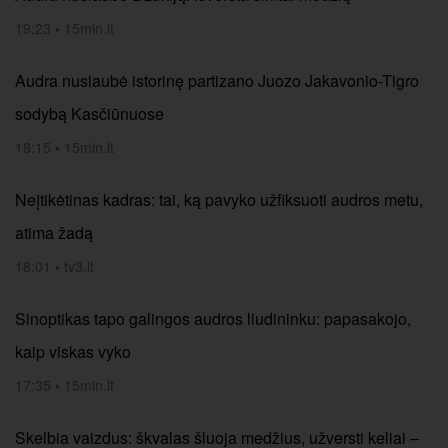
19:23
•
15min.lt
Audra nusiaubė istorinę partizano Juozo Jakavonio-Tigro
sodybą Kasčiūnuose
18:15
•
15min.lt
Neįtikėtinas kadras: tai, ką pavyko užfiksuoti audros metu,
atima žadą
18:01
•
tv3.lt
Sinoptikas tapo galingos audros liudininku: papasakojo,
kaip viskas vyko
17:35
•
15min.lt
Skelbia vaizdus: škvalas šluoja medžius, užversti keliai –