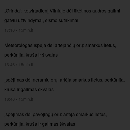
„Grinda“: ketvirtadienį Vilniuje dėl tikėtinos audros galimi
gatvių užtvindymai, eismo sutrikimai
17:16
•
15min.lt
Meteorologas įspėja dėl artėjančių orų: smarkus lietus,
perkūnija, kruša ir škvalas
16:46
•
15min.lt
Įspėjimas dėl neramių orų: artėja smarkus lietus, perkūnija,
kruša ir galimas škvalas
16:46
•
15min.lt
Įspėjimas dėl pavojingų orų: artėja smarkus lietus,
perkūnija, kruša ir galimas škvalas