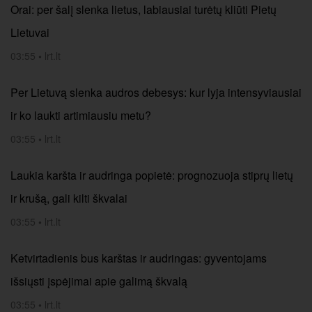
Orai: per šalį slenka lietus, labiausiai turėtų kliūti Pietų
Lietuvai
03:55
•
lrt.lt
Per Lietuvą slenka audros debesys: kur lyja intensyviausiai
ir ko laukti artimiausiu metu?
03:55
•
lrt.lt
Laukia karšta ir audringa popietė: prognozuoja stiprų lietų
ir krušą, gali kilti škvalai
03:55
•
lrt.lt
Ketvirtadienis bus karštas ir audringas: gyventojams
išsiųsti įspėjimai apie galimą škvalą
03:55
•
lrt.lt