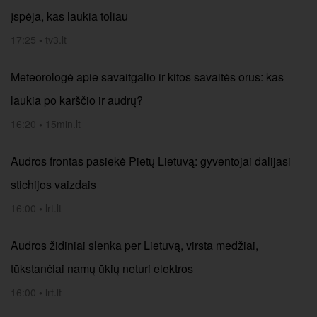
įspėja, kas laukia toliau
17:25
•
tv3.lt
Meteorologė apie savaitgalio ir kitos savaitės orus: kas
laukia po karščio ir audrų?
16:20
•
15min.lt
Audros frontas pasiekė Pietų Lietuvą: gyventojai dalijasi
stichijos vaizdais
16:00
•
lrt.lt
Audros židiniai slenka per Lietuvą, virsta medžiai,
tūkstančiai namų ūkių neturi elektros
16:00
•
lrt.lt