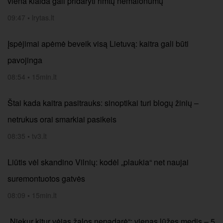
viena klaida gali pridaryti rimtų nemalonumų
09:47
•
lrytas.lt
Įspėjimai apėmė beveik visą Lietuvą: kaitra gali būti
pavojinga
08:54
•
15min.lt
Štai kada kaitra pasitrauks: sinoptikai turi blogų žinių –
netrukus orai smarkiai pasikeis
08:35
•
tv3.lt
Liūtis vėl skandino Vilnių: kodėl „plaukia“ net naujai
suremontuotos gatvės
08:09
•
15min.lt
„Niekur kitur vėjas žalos nepadarė“: vienas lūžęs medis – 5