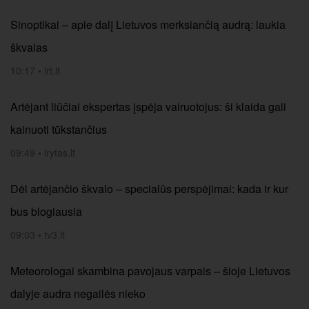
Sinoptikai – apie dalį Lietuvos merksiančią audrą: laukia
škvalas
10:17
•
lrt.lt
Artėjant liūčiai ekspertas įspėja vairuotojus: ši klaida gali
kainuoti tūkstančius
09:49
•
lrytas.lt
Dėl artėjančio škvalo – specialūs perspėjimai: kada ir kur
bus blogiausia
09:03
•
tv3.lt
Meteorologai skambina pavojaus varpais – šioje Lietuvos
dalyje audra negailės nieko