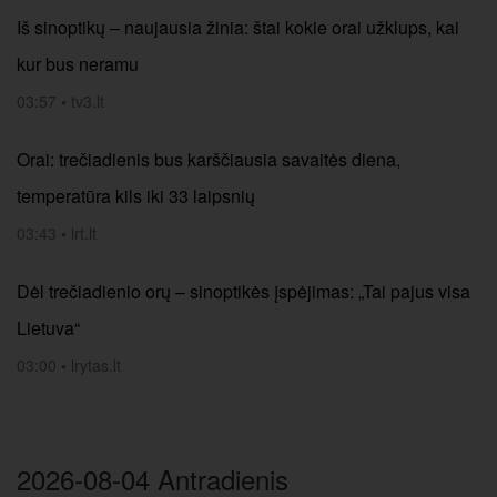
Iš sinoptikų – naujausia žinia: štai kokie orai užklups, kai
kur bus neramu
03:57
•
tv3.lt
Orai: trečiadienis bus karščiausia savaitės diena,
temperatūra kils iki 33 laipsnių
03:43
•
lrt.lt
Dėl trečiadienio orų – sinoptikės įspėjimas: „Tai pajus visa
Lietuva“
03:00
•
lrytas.lt
2026-08-04 Antradienis