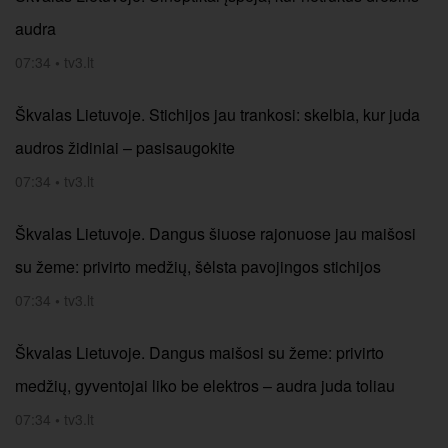
audra
07:34
•
tv3.lt
Škvalas Lietuvoje. Stichijos jau trankosi: skelbia, kur juda
audros židiniai – pasisaugokite
07:34
•
tv3.lt
Škvalas Lietuvoje. Dangus šiuose rajonuose jau maišosi
su žeme: privirto medžių, šėlsta pavojingos stichijos
07:34
•
tv3.lt
Škvalas Lietuvoje. Dangus maišosi su žeme: privirto
medžių, gyventojai liko be elektros – audra juda toliau
07:34
•
tv3.lt