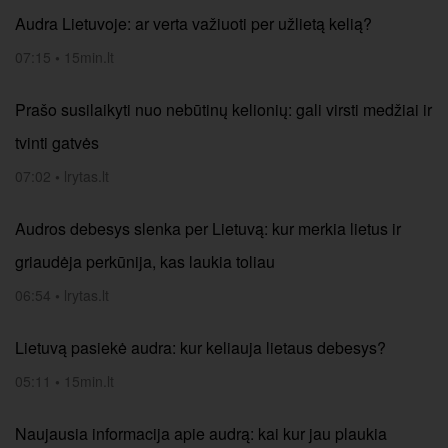
Audra Lietuvoje: ar verta važiuoti per užlietą kelią?
07:15
•
15min.lt
Prašo susilaikyti nuo nebūtinų kelionių: gali virsti medžiai ir
tvinti gatvės
07:02
•
lrytas.lt
Audros debesys slenka per Lietuvą: kur merkia lietus ir
griaudėja perkūnija, kas laukia toliau
06:54
•
lrytas.lt
Lietuvą pasiekė audra: kur keliauja lietaus debesys?
05:11
•
15min.lt
Naujausia informacija apie audrą: kai kur jau plaukia