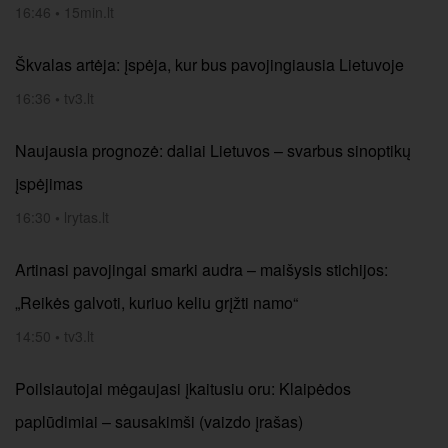
16:46
•
15min.lt
Škvalas artėja: įspėja, kur bus pavojingiausia Lietuvoje
16:36
•
tv3.lt
Naujausia prognozė: daliai Lietuvos – svarbus sinoptikų
įspėjimas
16:30
•
lrytas.lt
Artinasi pavojingai smarki audra – maišysis stichijos:
„Reikės galvoti, kuriuo keliu grįžti namo“
14:50
•
tv3.lt
Poilsiautojai mėgaujasi įkaitusiu oru: Klaipėdos
paplūdimiai – sausakimši (vaizdo įrašas)