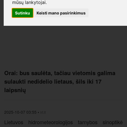
mūsų lankytojai.
Sutinku
Keisti mano pasirinkimus
Orai: bus saulėta, tačiau vietomis galima
sulaukti nedidelio lietaus, šils iki 17
laipsnių
2025-10-07 03:55
•
lrt.lt
Lietuvos hidrometeorologijos tarnybos sinoptikė