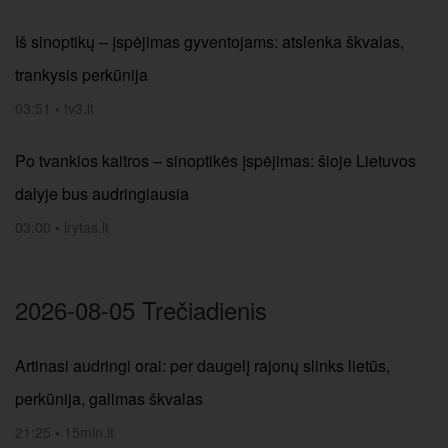
Iš sinoptikų – įspėjimas gyventojams: atslenka škvalas,
trankysis perkūnija
03:51
•
tv3.lt
Po tvankios kaitros – sinoptikės įspėjimas: šioje Lietuvos
dalyje bus audringiausia
03:00
•
lrytas.lt
2026-08-05 Trečiadienis
Artinasi audringi orai: per daugelį rajonų slinks lietūs,
perkūnija, galimas škvalas
21:25
•
15min.lt