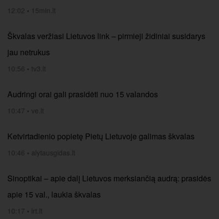
12:02
•
15min.lt
Škvalas veržiasi Lietuvos link – pirmieji židiniai susidarys
jau netrukus
10:56
•
tv3.lt
Audringi orai gali prasidėti nuo 15 valandos
10:47
•
ve.lt
Ketvirtadienio popietę Pietų Lietuvoje galimas škvalas
10:46
•
alytausgidas.lt
Sinoptikai – apie dalį Lietuvos merksiančią audrą: prasidės
apie 15 val., laukia škvalas
10:17
•
lrt.lt