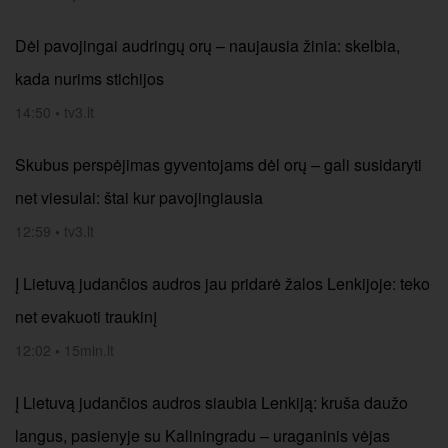
Dėl pavojingai audringų orų – naujausia žinia: skelbia,
kada nurims stichijos
14:50
•
tv3.lt
Skubus perspėjimas gyventojams dėl orų – gali susidaryti
net viesulai: štai kur pavojingiausia
12:59
•
tv3.lt
Į Lietuvą judančios audros jau pridarė žalos Lenkijoje: teko
net evakuoti traukinį
12:02
•
15min.lt
Į Lietuvą judančios audros siaubia Lenkiją: kruša daužo
langus, pasienyje su Kaliningradu – uraganinis vėjas