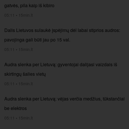
gatvės, pila kaip iš kibiro
05:11
•
15min.lt
Dalis Lietuvos sulaukė įspėjimų dėl labai stiprios audros:
pavojinga gali būti jau po 15 val.
05:11
•
15min.lt
Audra slenka per Lietuvą: gyventojai dalijasi vaizdais iš
skirtingų šalies vietų
05:11
•
15min.lt
Audra slenka per Lietuvą: vėjas verčia medžius, tūkstančiai
be elektros
05:11
•
15min.lt