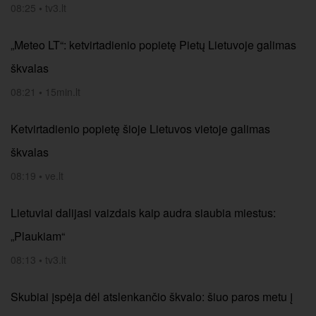
08:25
•
tv3.lt
„Meteo LT“: ketvirtadienio popietę Pietų Lietuvoje galimas
škvalas
08:21
•
15min.lt
Ketvirtadienio popietę šioje Lietuvos vietoje galimas
škvalas
08:19
•
ve.lt
Lietuviai dalijasi vaizdais kaip audra siaubia miestus:
„Plaukiam“
08:13
•
tv3.lt
Skubiai įspėja dėl atslenkančio škvalo: šiuo paros metu į