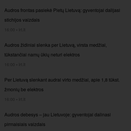
Audros frontas pasiekė Pietų Lietuvą: gyventojai dalijasi
stichijos vaizdais
16:00
•
lrt.lt
Audros židiniai slenka per Lietuvą, virsta medžiai,
tūkstančiai namų ūkių neturi elektros
16:00
•
lrt.lt
Per Lietuvą slenkant audrai virto medžiai, apie 1,8 tūkst.
žmonių be elektros
16:00
•
lrt.lt
Audros debesys – jau Lietuvoje: gyventojai dalinasi
pirmaisiais vaizdais