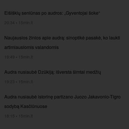
Eišiškių seniūnas po audros: „Gyventojai šoke“
20:34
•
15min.lt
Naujausios žinios apie audrą: sinoptikė pasakė, ko laukti
artimiausiomis valandomis
19:49
•
15min.lt
Audra nusiaubė Dzūkiją: išversta šimtai medžių
19:23
•
15min.lt
Audra nusiaubė istorinę partizano Juozo Jakavonio-Tigro
sodybą Kasčiūnuose
18:15
•
15min.lt