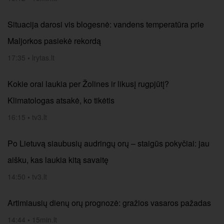
Situacija darosi vis blogesnė: vandens temperatūra prie
Maljorkos pasiekė rekordą
17:35
•
lrytas.lt
Kokie orai laukia per Žolines ir likusį rugpjūtį?
Klimatologas atsakė, ko tikėtis
16:15
•
tv3.lt
Po Lietuvą siaubusių audringų orų – staigūs pokyčiai: jau
aišku, kas laukia kitą savaitę
14:50
•
tv3.lt
Artimiausių dienų orų prognozė: gražios vasaros pažadas
14:44
•
15min.lt