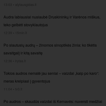
13:03
•
alytausgidas.lt
Audra labiausiai nusiaubė Druskininkų ir Varėnos miškus,
teko gelbėti stovyklautojus
12:39
•
15min.lt
Po siautusių audrų – žinomos sinoptikės žinia: ko tikėtis
savaitgalį ir kitą savaitę
12:36
•
lrytas.lt
Tokios audros nematė jau seniai – vaizdai „kaip po karo“:
meras kreipiasi į gyventojus
11:04
•
tv3.lt
Po audros – skaudūs vaizdai iš Kernavės: nuversti medžiai