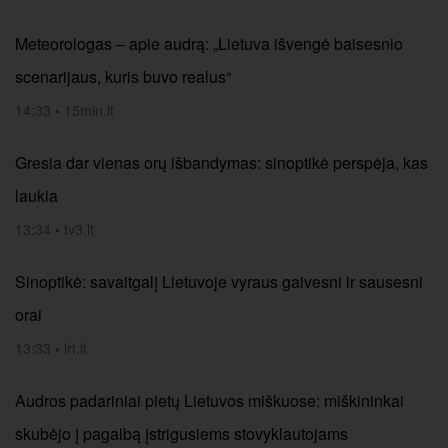
Meteorologas – apie audrą: „Lietuva išvengė baisesnio
scenarijaus, kuris buvo realus“
14:33
•
15min.lt
Gresia dar vienas orų išbandymas: sinoptikė perspėja, kas
laukia
13:34
•
tv3.lt
Sinoptikė: savaitgalį Lietuvoje vyraus gaivesni ir sausesni
orai
13:33
•
lrt.lt
Audros padariniai pietų Lietuvos miškuose: miškininkai
skubėjo į pagalbą įstrigusiems stovyklautojams