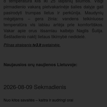
o temperatūra kils iki 25 laipsnių šilumos. Visgi
pirmadienio vakarą pietvakarinėje šalies dalyje gali
pasirodyti trumpas lietus ir perkūnija. Maudynių
mėgėjams – gera žinia: vandens telkiniuose
temperatūra vis labiau artėja prie komfortiškos.
Vakar apie orus išsamiau kalbėjo Naglis Šulija.
Šeštadienio naktį lietaus tikimybė nedidelė.
Pilnas straipsnis
tv3.lt
svetainėje.
Naujausios orų naujienos Lietuvoje:
2026-08-09 Sekmadienis
Nuo kitos savaitės – kaitra ir audringi orai