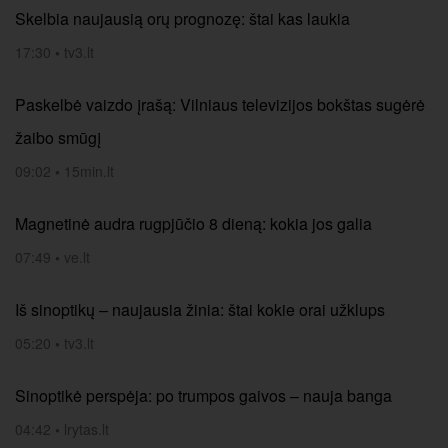
Skelbia naujausią orų prognozę: štai kas laukia
17:30
•
tv3.lt
Paskelbė vaizdo įrašą: Vilniaus televizijos bokštas sugėrė
žaibo smūgį
09:02
•
15min.lt
Magnetinė audra rugpjūčio 8 dieną: kokia jos galia
07:49
•
ve.lt
Iš sinoptikų – naujausia žinia: štai kokie orai užklups
05:20
•
tv3.lt
Sinoptikė perspėja: po trumpos gaivos – nauja banga
04:42
•
lrytas.lt