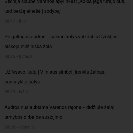
Stichija siaubė Varėnos apylinkes: „Kokia jėga turėjo būti,
kad beržą atnešė į sodybą“
08:47
•
lrt.lt
Po galingos audros – sukrečiantys vaizdai iš Dzūkijos:
aiškėja milžiniška žala
08:25
•
lrytas.lt
Užfiksavo, kaip į Vilniaus simbolį trenkia žaibas:
pamatykite patys
08:13
•
tv3.lt
Audros nusiaubtame Varėnos rajone – didžiulė žala:
tarnybos dirba be sustojimo
08:08
•
15min.lt