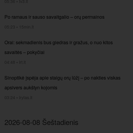
05:36
•
tv3.lt
Po ramaus ir sauso savaitgalio – orų permainos
05:23
•
15min.lt
Orai: sekmadienis bus giedras ir gražus, o nuo kitos
savaitės – pokyčiai
04:48
•
lrt.lt
Sinoptikė įspėja apie staigų orų lūžį – po nakties viskas
apsivers aukštyn kojomis
03:24
•
lrytas.lt
2026-08-08 Šeštadienis