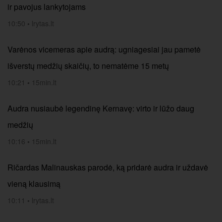
ir pavojus lankytojams
10:50
•
lrytas.lt
Varėnos vicemeras apie audrą: ugniagesiai jau pametė
išverstų medžių skaičių, to nematėme 15 metų
10:21
•
15min.lt
Audra nusiaubė legendinę Kernavę: virto ir lūžo daug
medžių
10:16
•
15min.lt
Ričardas Malinauskas parodė, ką pridarė audra ir uždavė
vieną klausimą
10:11
•
lrytas.lt