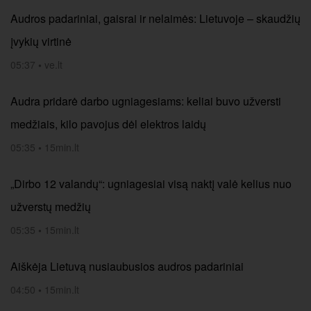
Audros padariniai, gaisrai ir nelaimės: Lietuvoje – skaudžių
įvykių virtinė
05:37
•
ve.lt
Audra pridarė darbo ugniagesiams: keliai buvo užversti
medžiais, kilo pavojus dėl elektros laidų
05:35
•
15min.lt
„Dirbo 12 valandų“: ugniagesiai visą naktį valė kelius nuo
užverstų medžių
05:35
•
15min.lt
Aiškėja Lietuvą nusiaubusios audros padariniai
04:50
•
15min.lt