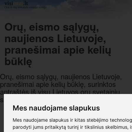
orai
visi
.lt
Orai ir orų svetainės vienoje vietoje
Orų, eismo sąlygų,
naujienos Lietuvoje,
pranešimai apie kelių
būklę
Orų, eismo sąlygų, naujienos Lietuvoje,
pranešimai apie kelių būklę, surinktos
antraštės iš visų Lietuvos orų svetainių,
sugrupuotos pagal datą ir laiką.
Mes naudojame slapukus
R E K L A M A
Mes naudojame slapukus ir kitas stebėjimo technologi
parodyti jums pritaikytą turinį ir tikslinius skelbimus, 