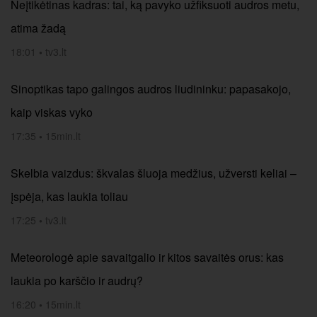
Neįtikėtinas kadras: tai, ką pavyko užfiksuoti audros metu,
atima žadą
18:01
•
tv3.lt
Sinoptikas tapo galingos audros liudininku: papasakojo,
kaip viskas vyko
17:35
•
15min.lt
Skelbia vaizdus: škvalas šluoja medžius, užversti keliai –
įspėja, kas laukia toliau
17:25
•
tv3.lt
Meteorologė apie savaitgalio ir kitos savaitės orus: kas
laukia po karščio ir audrų?
16:20
•
15min.lt