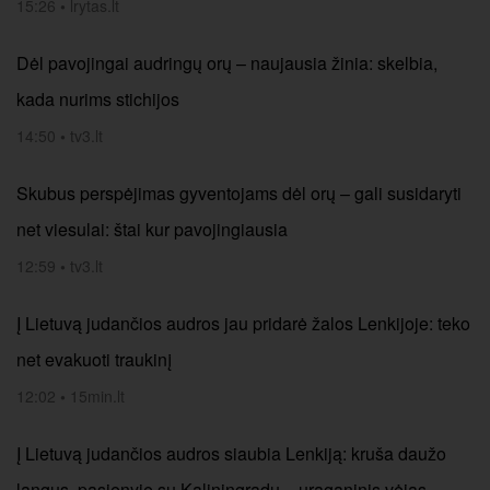
15:26
•
lrytas.lt
Dėl pavojingai audringų orų – naujausia žinia: skelbia,
kada nurims stichijos
14:50
•
tv3.lt
Skubus perspėjimas gyventojams dėl orų – gali susidaryti
net viesulai: štai kur pavojingiausia
12:59
•
tv3.lt
Į Lietuvą judančios audros jau pridarė žalos Lenkijoje: teko
net evakuoti traukinį
12:02
•
15min.lt
Į Lietuvą judančios audros siaubia Lenkiją: kruša daužo
langus, pasienyje su Kaliningradu – uraganinis vėjas