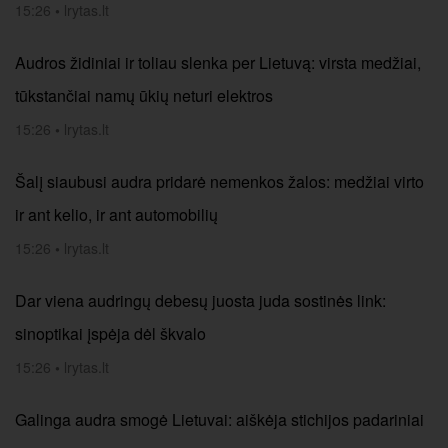
15:26
•
lrytas.lt
Audros židiniai ir toliau slenka per Lietuvą: virsta medžiai,
tūkstančiai namų ūkių neturi elektros
15:26
•
lrytas.lt
Šalį siaubusi audra pridarė nemenkos žalos: medžiai virto
ir ant kelio, ir ant automobilių
15:26
•
lrytas.lt
Dar viena audringų debesų juosta juda sostinės link:
sinoptikai įspėja dėl škvalo
15:26
•
lrytas.lt
Galinga audra smogė Lietuvai: aiškėja stichijos padariniai