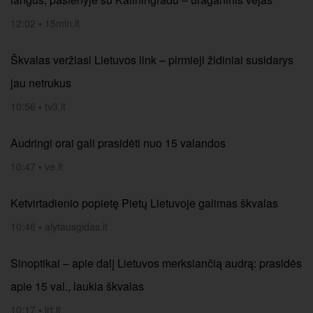
12:02
•
15min.lt
Škvalas veržiasi Lietuvos link – pirmieji židiniai susidarys
jau netrukus
10:56
•
tv3.lt
Audringi orai gali prasidėti nuo 15 valandos
10:47
•
ve.lt
Ketvirtadienio popietę Pietų Lietuvoje galimas škvalas
10:46
•
alytausgidas.lt
Sinoptikai – apie dalį Lietuvos merksiančią audrą: prasidės
apie 15 val., laukia škvalas
10:17
•
lrt.lt