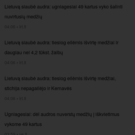
Lietuvą siaubė audra: ugniagesiai 49 kartus vyko šalinti
nuvirtusių medžių
04:06
•
lrt.lt
Lietuvą siaubė audra: tiesiog eilėmis išvirtę medžiai ir
daugiau nei 4,2 tūkst. žaibų
04:06
•
lrt.lt
Lietuvą siaubė audra: tiesiog eilėmis išvirtę medžiai,
stichija nepagailėjo ir Kernavės
04:06
•
lrt.lt
Ugniagesiai: dėl audros nuverstų medžių į iškvietimus
vykome 49 kartus
03:59
•
ve.lt