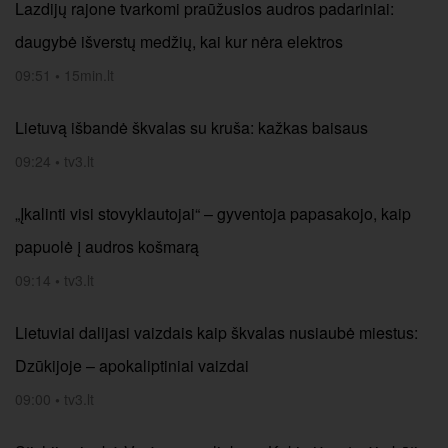
Lazdijų rajone tvarkomi praūžusios audros padariniai:
daugybė išverstų medžių, kai kur nėra elektros
09:51
•
15min.lt
Lietuvą išbandė škvalas su kruša: kažkas baisaus
09:24
•
tv3.lt
„Įkalinti visi stovyklautojai“ – gyventoja papasakojo, kaip
papuolė į audros košmarą
09:14
•
tv3.lt
Lietuviai dalijasi vaizdais kaip škvalas nusiaubė miestus:
Dzūkijoje – apokaliptiniai vaizdai
09:00
•
tv3.lt