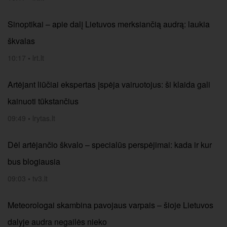
Sinoptikai – apie dalį Lietuvos merksiančią audrą: laukia
škvalas
10:17
•
lrt.lt
Artėjant liūčiai ekspertas įspėja vairuotojus: ši klaida gali
kainuoti tūkstančius
09:49
•
lrytas.lt
Dėl artėjančio škvalo – specialūs perspėjimai: kada ir kur
bus blogiausia
09:03
•
tv3.lt
Meteorologai skambina pavojaus varpais – šioje Lietuvos
dalyje audra negailės nieko