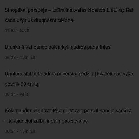
Sinoptikai perspėja – kaitra ir škvalas išbandė Lietuvą: štai
kada užgrius drėgnesni ciklonai
07:54
•
tv3.lt
Druskininkai bando sutvarkyti audros padarinius
06:39
•
15min.lt
Ugniagesiai dėl audros nuverstų medžių į iškvietimus vyko
beveik 50 kartų
06:34
•
ve.lt
Kokia audra užgriuvo Pietų Lietuvą: po svilinančio karščio
– tūkstančiai žaibų ir galingas škvalas
06:24
•
15min.lt