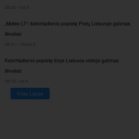
08:25
•
tv3.lt
„Meteo LT“: ketvirtadienio popietę Pietų Lietuvoje galimas
škvalas
08:21
•
15min.lt
Ketvirtadienio popietę šioje Lietuvos vietoje galimas
škvalas
08:19
•
ve.lt
Kitas Lapas