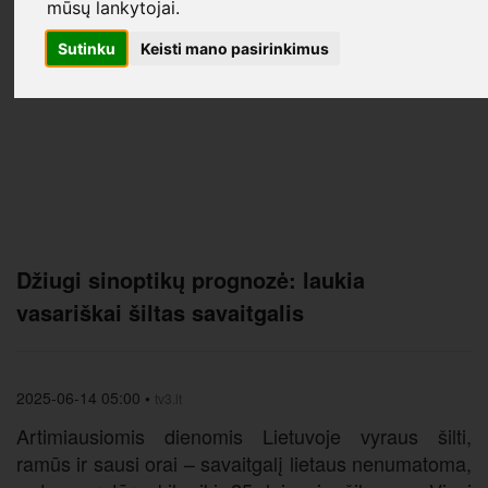
mūsų lankytojai.
Sutinku
Keisti mano pasirinkimus
Džiugi sinoptikų prognozė: laukia
vasariškai šiltas savaitgalis
2025-06-14 05:00
•
tv3.lt
Artimiausiomis dienomis Lietuvoje vyraus šilti,
ramūs ir sausi orai – savaitgalį lietaus nenumatoma,