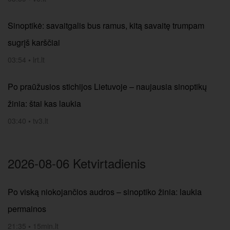
Sinoptikė: savaitgalis bus ramus, kitą savaitę trumpam
sugrįš karščiai
03:54
•
lrt.lt
Po praūžusios stichijos Lietuvoje – naujausia sinoptikų
žinia: štai kas laukia
03:40
•
tv3.lt
2026-08-06 Ketvirtadienis
Po viską niokojančios audros – sinoptiko žinia: laukia
permainos
21:35
•
15min.lt