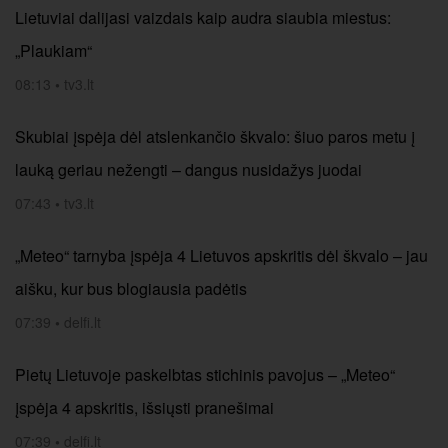
Lietuviai dalijasi vaizdais kaip audra siaubia miestus:
„Plaukiam“
08:13
•
tv3.lt
Skubiai įspėja dėl atslenkančio škvalo: šiuo paros metu į
lauką geriau nežengti – dangus nusidažys juodai
07:43
•
tv3.lt
„Meteo“ tarnyba įspėja 4 Lietuvos apskritis dėl škvalo – jau
aišku, kur bus blogiausia padėtis
07:39
•
delfi.lt
Pietų Lietuvoje paskelbtas stichinis pavojus – „Meteo“
įspėja 4 apskritis, išsiųsti pranešimai
07:39
•
delfi.lt