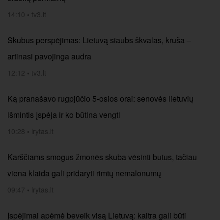
14:10
•
tv3.lt
Skubus perspėjimas: Lietuvą siaubs škvalas, kruša –
artinasi pavojinga audra
12:12
•
tv3.lt
Ką pranašavo rugpjūčio 5-osios orai: senovės lietuvių
išmintis įspėja ir ko būtina vengti
10:28
•
lrytas.lt
Karščiams smogus žmonės skuba vėsinti butus, tačiau
viena klaida gali pridaryti rimtų nemalonumų
09:47
•
lrytas.lt
Įspėjimai apėmė beveik visą Lietuvą: kaitra gali būti