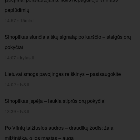
paplūdimių
14:57
•
15min.lt
Sinoptikas siunčia aiškų signalą: po karščio – staigūs orų
pokyčiai
14:07
•
lrytas.lt
Lietuvai smogs pavojingas reiškinys – pasisaugokite
14:02
•
tv3.lt
Sinoptikas įspėja – laukia stiprūs orų pokyčiai
13:39
•
tv3.lt
Po Vilnių talžiusios audros – draudikų žodis: žala
milžiniška, o jos mastas – auga