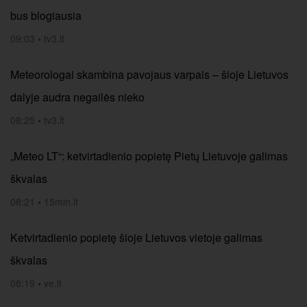
bus blogiausia
09:03
•
tv3.lt
Meteorologai skambina pavojaus varpais – šioje Lietuvos
dalyje audra negailės nieko
08:25
•
tv3.lt
„Meteo LT“: ketvirtadienio popietę Pietų Lietuvoje galimas
škvalas
08:21
•
15min.lt
Ketvirtadienio popietę šioje Lietuvos vietoje galimas
škvalas
08:19
•
ve.lt