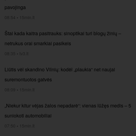
pavojinga
08:54
•
15min.lt
Štai kada kaitra pasitrauks: sinoptikai turi blogų žinių –
netrukus orai smarkiai pasikeis
08:35
•
tv3.lt
Liūtis vėl skandino Vilnių: kodėl „plaukia“ net naujai
suremontuotos gatvės
08:09
•
15min.lt
„Niekur kitur vėjas žalos nepadarė“: vienas lūžęs medis – 5
suniokoti automobiliai
07:50
•
15min.lt