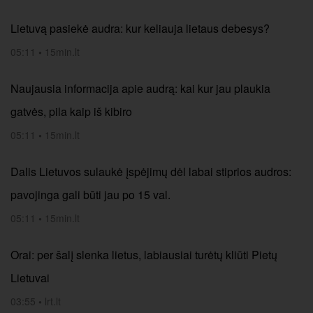
Lietuvą pasiekė audra: kur keliauja lietaus debesys?
05:11
•
15min.lt
Naujausia informacija apie audrą: kai kur jau plaukia
gatvės, pila kaip iš kibiro
05:11
•
15min.lt
Dalis Lietuvos sulaukė įspėjimų dėl labai stiprios audros:
pavojinga gali būti jau po 15 val.
05:11
•
15min.lt
Orai: per šalį slenka lietus, labiausiai turėtų kliūti Pietų
Lietuvai
03:55
•
lrt.lt