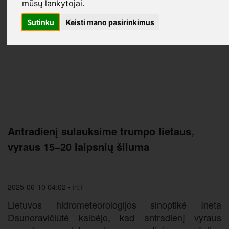
mūsų lankytojai.
Sutinku
Keisti mano pasirinkimus
Antradienį sulauksime trumpo lietaus,
vyraus 15–20 laipsnių šiluma
2025-06-10 04:02
•
lrt.lt
Lietuvos hidrometeorologijos sinoptikė Ineta
Daunoravičiūtė kalbėjo, kad antradienį vyraus