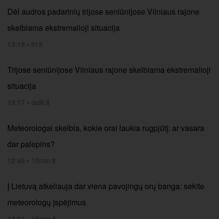
Dėl audros padarinių trijose seniūnijose Vilniaus rajone
skelbiama ekstremalioji situacija
13:18
•
lrt.lt
Trijose seniūnijose Vilniaus rajone skelbiama ekstremalioji
situacija
13:17
•
delfi.lt
Meteorologai skelbia, kokie orai laukia rugpjūtį: ar vasara
dar palepins?
12:46
•
15min.lt
Į Lietuvą atkeliauja dar viena pavojingų orų banga: sekite
meteorologų įspėjimus
12:21
•
15min.lt