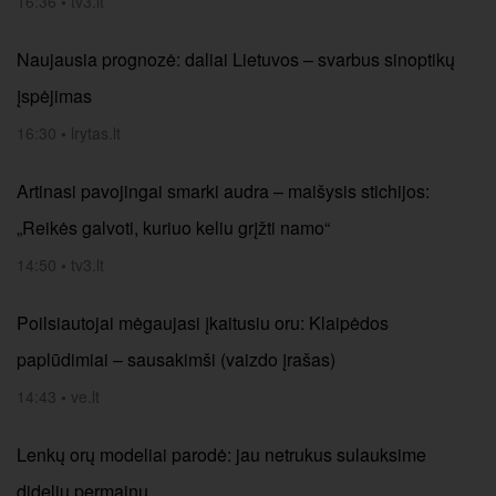
16:36
•
tv3.lt
Naujausia prognozė: daliai Lietuvos – svarbus sinoptikų
įspėjimas
16:30
•
lrytas.lt
Artinasi pavojingai smarki audra – maišysis stichijos:
„Reikės galvoti, kuriuo keliu grįžti namo“
14:50
•
tv3.lt
Poilsiautojai mėgaujasi įkaitusiu oru: Klaipėdos
paplūdimiai – sausakimši (vaizdo įrašas)
14:43
•
ve.lt
Lenkų orų modeliai parodė: jau netrukus sulauksime
didelių permainų