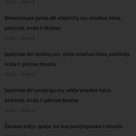
17:16
•
15min.lt
Meteorologas įspėja dėl artėjančių orų: smarkus lietus,
perkūnija, kruša ir škvalas
16:46
•
15min.lt
Įspėjimas dėl neramių orų: artėja smarkus lietus, perkūnija,
kruša ir galimas škvalas
16:46
•
15min.lt
Įspėjimas dėl pavojingų orų: artėja smarkus lietus,
perkūnija, kruša ir galimas škvalas
16:46
•
15min.lt
Škvalas artėja: įspėja, kur bus pavojingiausia Lietuvoje