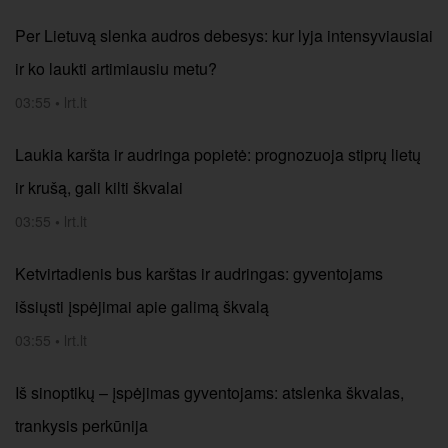
Per Lietuvą slenka audros debesys: kur lyja intensyviausiai
ir ko laukti artimiausiu metu?
03:55
•
lrt.lt
Laukia karšta ir audringa popietė: prognozuoja stiprų lietų
ir krušą, gali kilti škvalai
03:55
•
lrt.lt
Ketvirtadienis bus karštas ir audringas: gyventojams
išsiųsti įspėjimai apie galimą škvalą
03:55
•
lrt.lt
Iš sinoptikų – įspėjimas gyventojams: atslenka škvalas,
trankysis perkūnija