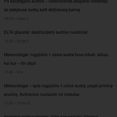
Po savaitgalio audros – neraminantis eksperto verdiktas:
tai statybose turėtų kelti didžiausią baimę
16:00
•
lrytas.lt
ELTA glaustai: skaičiuojami audros nuostoliai
15:52
•
lrytas.lt
Meteorologai: rugpjūčio 1-osios audra buvo lokali, tačiau
kai kur – itin stipri
15:42
•
lrt.lt
Meteorologai – apie rugpjūčio 1-osios audrą: pagal pirminę
analizę, Avižienius nusiaubė ne viesulas
15:29
•
15min.lt
Įspėjimai poilsiautojams: liūtis nepagailėjo Vilniaus