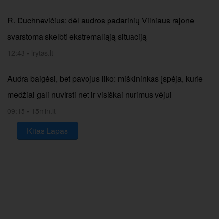
R. Duchnevičius: dėl audros padarinių Vilniaus rajone
svarstoma skelbti ekstremaliąją situaciją
12:43
•
lrytas.lt
Audra baigėsi, bet pavojus liko: miškininkas įspėja, kurie
medžiai gali nuvirsti net ir visiškai nurimus vėjui
09:15
•
15min.lt
Kitas Lapas