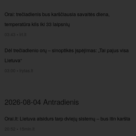
Orai: trečiadienis bus karščiausia savaitės diena,
temperatūra kils iki 33 laipsnių
03:43
•
lrt.lt
Dėl trečiadienio orų – sinoptikės įspėjimas: „Tai pajus visa
Lietuva“
03:00
•
lrytas.lt
2026-08-04 Antradienis
Orai.lt: Lietuva atsidurs tarp dviejų sistemų – bus itin karšta
20:52
•
15min.lt