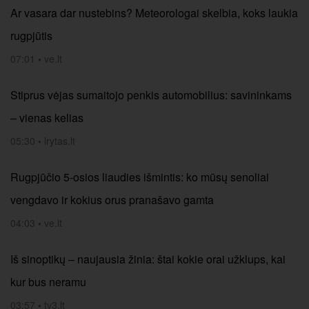
Ar vasara dar nustebins? Meteorologai skelbia, koks laukia
rugpjūtis
07:01
•
ve.lt
Stiprus vėjas sumaitojo penkis automobilius: savininkams
– vienas kelias
05:30
•
lrytas.lt
Rugpjūčio 5-osios liaudies išmintis: ko mūsų senoliai
vengdavo ir kokius orus pranašavo gamta
04:03
•
ve.lt
Iš sinoptikų – naujausia žinia: štai kokie orai užklups, kai
kur bus neramu
03:57
•
tv3.lt