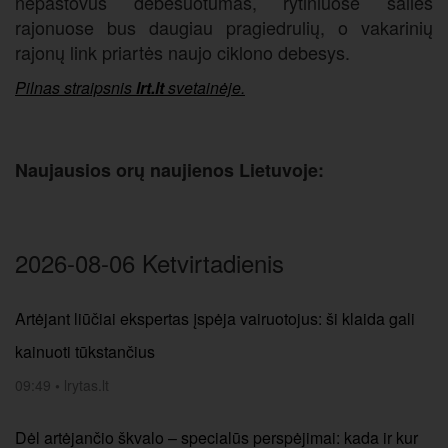
nepastovus debesuotumas, rytiniuose šalies
rajonuose bus daugiau pragiedrulių, o vakarinių
rajonų link priartės naujo ciklono debesys.
Pilnas straipsnis
lrt.lt
svetainėje.
Naujausios orų naujienos Lietuvoje:
2026-08-06 Ketvirtadienis
Artėjant liūčiai ekspertas įspėja vairuotojus: ši klaida gali
kainuoti tūkstančius
09:49
•
lrytas.lt
Dėl artėjančio škvalo – specialūs perspėjimai: kada ir kur