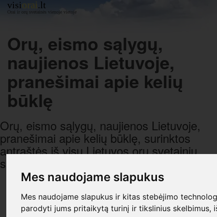
orai
visi
.lt
Orai ir orų svetainės vienoje vietoje
Orų, eismo sąlygų,
naujienos Lietuvoje,
pranešimai apie kelių
būklę
Orų, eismo sąlygų, naujienos Lietuvoje,
pranešimai apie kelių būklę, surinktos
antraštės iš visų Lietuvos orų svetainių,
sugrupuotos pagal datą ir laiką.
Mes naudojame slapukus
R E K L A M A
Mes naudojame slapukus ir kitas stebėjimo technologi
parodyti jums pritaikytą turinį ir tikslinius skelbimus, 