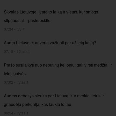
Škvalas Lietuvoje. Įvardijo laiką ir vietas, kur smogs
stipriausiai – pasiruoškite
07:34
•
tv3.lt
Audra Lietuvoje: ar verta važiuoti per užlietą kelią?
07:15
•
15min.lt
Prašo susilaikyti nuo nebūtinų kelionių: gali virsti medžiai ir
tvinti gatvės
07:02
•
lrytas.lt
Audros debesys slenka per Lietuvą: kur merkia lietus ir
griaudėja perkūnija, kas laukia toliau
06:54
•
lrytas.lt