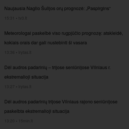
Naujausia Naglio Šulijos orų prognozė: „Paspirgins“
15:31
•
tv3.lt
Meteorologai paskelbė viso rugpjūčio prognozę: atskleidė,
kokiais orais dar gali nustebinti ši vasara
13:36
•
lrytas.lt
Dėl audros padarinių – trijose seniūnijose Vilniaus r.
ekstremalioji situacija
13:27
•
lrytas.lt
Dėl audros padarinių trijose Vilniaus rajono seniūnijose
paskelbta ekstremalioji situacija
13:20
•
15min.lt