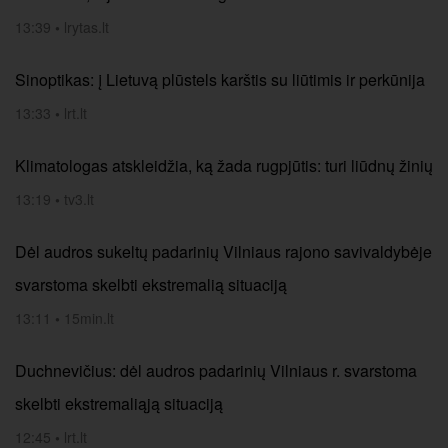
13:39
•
lrytas.lt
Sinoptikas: į Lietuvą plūstels karštis su liūtimis ir perkūnija
13:33
•
lrt.lt
Klimatologas atskleidžia, ką žada rugpjūtis: turi liūdnų žinių
13:19
•
tv3.lt
Dėl audros sukeltų padarinių Vilniaus rajono savivaldybėje
svarstoma skelbti ekstremalią situaciją
13:11
•
15min.lt
Duchnevičius: dėl audros padarinių Vilniaus r. svarstoma
skelbti ekstremaliąją situaciją
12:45
•
lrt.lt