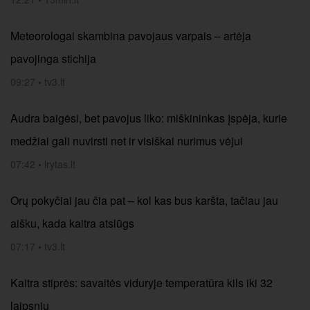
Meteorologai skambina pavojaus varpais – artėja
pavojinga stichija
09:27
•
tv3.lt
Audra baigėsi, bet pavojus liko: miškininkas įspėja, kurie
medžiai gali nuvirsti net ir visiškai nurimus vėjui
07:42
•
lrytas.lt
Orų pokyčiai jau čia pat – kol kas bus karšta, tačiau jau
aišku, kada kaitra atslūgs
07:17
•
tv3.lt
Kaitra stiprės: savaitės viduryje temperatūra kils iki 32
laipsnių