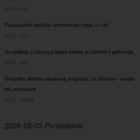
03:50
•
lrt.lt
Pasiruoškite karščiui: termometrai rodys 31–32
03:26
•
tv3.lt
Sinoptikas: į Lietuvą plūstels karštis su liūtimis ir perkūnija
03:08
•
ve.lt
Sinoptikė skelbia naujausią prognozę: po šilumos – naujas
orų scenarijus
03:00
•
lrytas.lt
2026-08-03 Pirmadienis