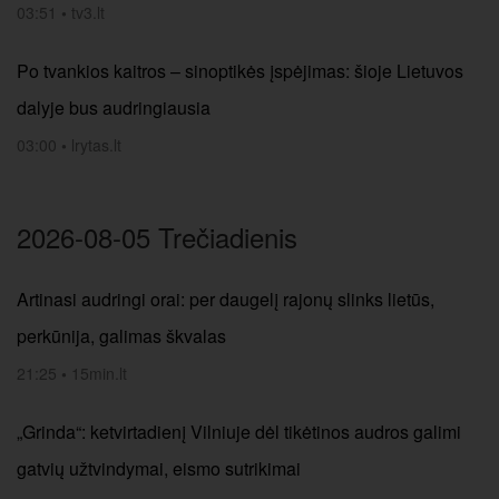
03:51
•
tv3.lt
Po tvankios kaitros – sinoptikės įspėjimas: šioje Lietuvos
dalyje bus audringiausia
03:00
•
lrytas.lt
2026-08-05 Trečiadienis
Artinasi audringi orai: per daugelį rajonų slinks lietūs,
perkūnija, galimas škvalas
21:25
•
15min.lt
„Grinda“: ketvirtadienį Vilniuje dėl tikėtinos audros galimi
gatvių užtvindymai, eismo sutrikimai