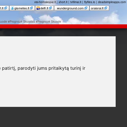
visi-horoskopai.lt
|
short.lt
|
tvfilmai.lt
|
flyfiles.io
|
deadsimpleapps.com
rt.lt
gismeteo.lt
delfi.lt
wunderground.com
oraiorai.lt
kuode
#Prognozė Skuodas
#Prognozė Skuode