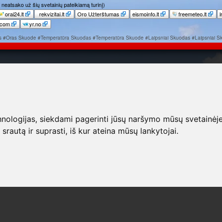
neatsako už šių svetainių pateikiamą turinį)
orai24.lt
rekvizitai.lt
Oro Užterštumas
eismoinfo.lt
freemeteo.lt
l
.com
yr.no
s
#Oras Skuode
#Temperatūra Skuodas
#Temperatūra Skuode
#Laipsniai Skuodas
#Laipsniai S