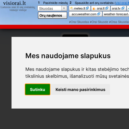
visiorai
.lt
1
Pasirinkite miestą
2
Spauskite ant orų svetainės (
visi-orai.lt
Lietuvos orai iš orų svetainių,
Skuodas
meteo.lt
orai.lt
orai.tv
vienoje vietoje
accuweather.com
weather-forecast
Orų naujienos
Lietuvoje
#Orai Skuodas
#Orai Skuode
#Oras Skuoda