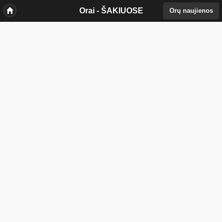
//
Orai - ŠAKIUOSE
Orų naujienos