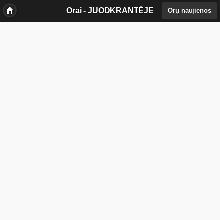
//
Orai - JUODKRANTĖJE
Orų naujienos