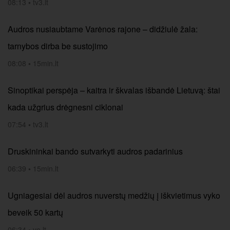
08:13
•
tv3.lt
Audros nusiaubtame Varėnos rajone – didžiulė žala:
tarnybos dirba be sustojimo
08:08
•
15min.lt
Sinoptikai perspėja – kaitra ir škvalas išbandė Lietuvą: štai
kada užgrius drėgnesni ciklonai
07:54
•
tv3.lt
Druskininkai bando sutvarkyti audros padarinius
06:39
•
15min.lt
Ugniagesiai dėl audros nuverstų medžių į iškvietimus vyko
beveik 50 kartų
06:34
•
ve.lt