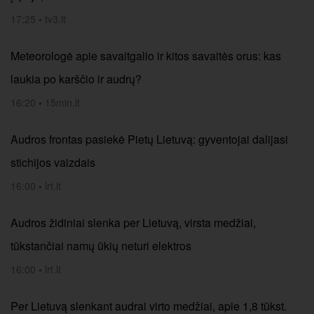
17:25
•
tv3.lt
Meteorologė apie savaitgalio ir kitos savaitės orus: kas
laukia po karščio ir audrų?
16:20
•
15min.lt
Audros frontas pasiekė Pietų Lietuvą: gyventojai dalijasi
stichijos vaizdais
16:00
•
lrt.lt
Audros židiniai slenka per Lietuvą, virsta medžiai,
tūkstančiai namų ūkių neturi elektros
16:00
•
lrt.lt
Per Lietuvą slenkant audrai virto medžiai, apie 1,8 tūkst.