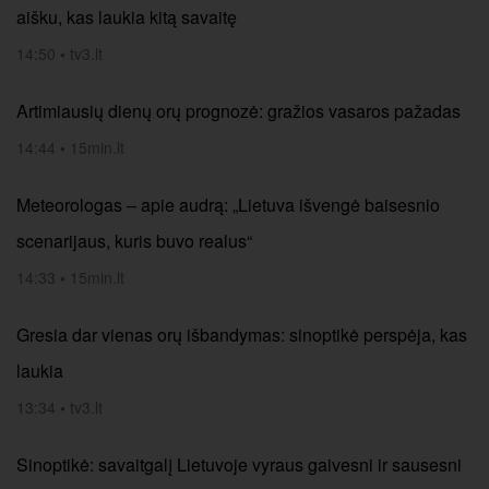
aišku, kas laukia kitą savaitę
14:50
•
tv3.lt
Artimiausių dienų orų prognozė: gražios vasaros pažadas
14:44
•
15min.lt
Meteorologas – apie audrą: „Lietuva išvengė baisesnio
scenarijaus, kuris buvo realus“
14:33
•
15min.lt
Gresia dar vienas orų išbandymas: sinoptikė perspėja, kas
laukia
13:34
•
tv3.lt
Sinoptikė: savaitgalį Lietuvoje vyraus gaivesni ir sausesni