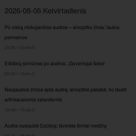
2026-08-06 Ketvirtadienis
Po viską niokojančios audros – sinoptiko žinia: laukia
permainos
21:35
•
15min.lt
Eišiškių seniūnas po audros: „Gyventojai šoke“
20:34
•
15min.lt
Naujausios žinios apie audrą: sinoptikė pasakė, ko laukti
artimiausiomis valandomis
19:49
•
15min.lt
Audra nusiaubė Dzūkiją: išversta šimtai medžių
19:23
•
15min.lt