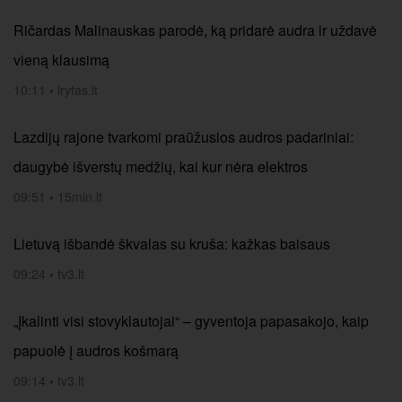
Ričardas Malinauskas parodė, ką pridarė audra ir uždavė
vieną klausimą
10:11
•
lrytas.lt
Lazdijų rajone tvarkomi praūžusios audros padariniai:
daugybė išverstų medžių, kai kur nėra elektros
09:51
•
15min.lt
Lietuvą išbandė škvalas su kruša: kažkas baisaus
09:24
•
tv3.lt
„Įkalinti visi stovyklautojai“ – gyventoja papasakojo, kaip
papuolė į audros košmarą
09:14
•
tv3.lt