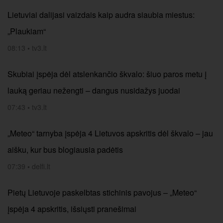
Lietuviai dalijasi vaizdais kaip audra siaubia miestus:
„Plaukiam“
08:13
•
tv3.lt
Skubiai įspėja dėl atslenkančio škvalo: šiuo paros metu į
lauką geriau nežengti – dangus nusidažys juodai
07:43
•
tv3.lt
„Meteo“ tarnyba įspėja 4 Lietuvos apskritis dėl škvalo – jau
aišku, kur bus blogiausia padėtis
07:39
•
delfi.lt
Pietų Lietuvoje paskelbtas stichinis pavojus – „Meteo“
įspėja 4 apskritis, išsiųsti pranešimai