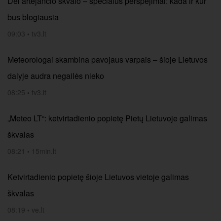
Dėl artėjančio škvalo – specialūs perspėjimai: kada ir kur
bus blogiausia
09:03
•
tv3.lt
Meteorologai skambina pavojaus varpais – šioje Lietuvos
dalyje audra negailės nieko
08:25
•
tv3.lt
„Meteo LT“: ketvirtadienio popietę Pietų Lietuvoje galimas
škvalas
08:21
•
15min.lt
Ketvirtadienio popietę šioje Lietuvos vietoje galimas
škvalas
08:19
•
ve.lt