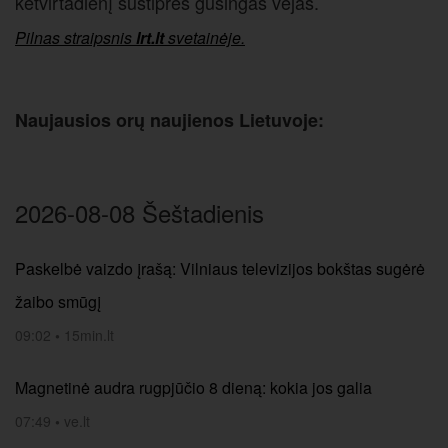
ketvirtadienį sustiprės gūsingas vėjas.
Pilnas straipsnis
lrt.lt
svetainėje.
Naujausios orų naujienos Lietuvoje:
2026-08-08 Šeštadienis
Paskelbė vaizdo įrašą: Vilniaus televizijos bokštas sugėrė
žaibo smūgį
09:02
•
15min.lt
Magnetinė audra rugpjūčio 8 dieną: kokia jos galia
07:49
•
ve.lt