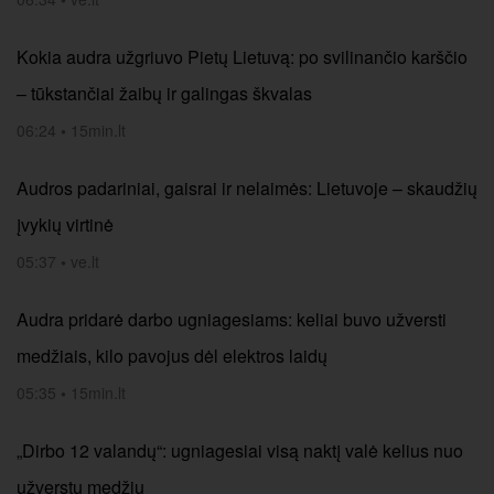
Kokia audra užgriuvo Pietų Lietuvą: po svilinančio karščio
– tūkstančiai žaibų ir galingas škvalas
06:24
•
15min.lt
Audros padariniai, gaisrai ir nelaimės: Lietuvoje – skaudžių
įvykių virtinė
05:37
•
ve.lt
Audra pridarė darbo ugniagesiams: keliai buvo užversti
medžiais, kilo pavojus dėl elektros laidų
05:35
•
15min.lt
„Dirbo 12 valandų“: ugniagesiai visą naktį valė kelius nuo
užverstų medžių