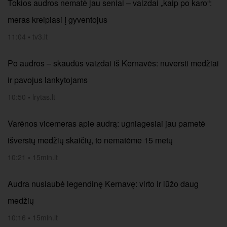
Tokios audros nematė jau seniai – vaizdai „kaip po karo“:
meras kreipiasi į gyventojus
11:04
•
tv3.lt
Po audros – skaudūs vaizdai iš Kernavės: nuversti medžiai
ir pavojus lankytojams
10:50
•
lrytas.lt
Varėnos vicemeras apie audrą: ugniagesiai jau pametė
išverstų medžių skaičių, to nematėme 15 metų
10:21
•
15min.lt
Audra nusiaubė legendinę Kernavę: virto ir lūžo daug
medžių
10:16
•
15min.lt