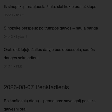
Iš sinoptikų – naujausia žinia: štai kokie orai užklups
05:20
•
tv3.lt
Sinoptikė perspėja: po trumpos gaivos – nauja banga
04:42
•
lrytas.lt
Orai: didžiojoje šalies dalyje bus debesuota, saulės
daugės sekmadienį
04:14
•
lrt.lt
2026-08-07 Penktadienis
Po karštesnių dienų – permainos: savaitgalį pasitiks
gaivesni orai