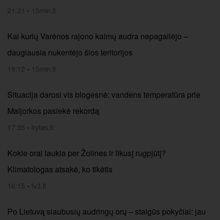
21:21
•
15min.lt
Kai kurių Varėnos rajono kaimų audra nepagailėjo –
daugiausia nukentėjo šios teritorijos
19:12
•
15min.lt
Situacija darosi vis blogesnė: vandens temperatūra prie
Maljorkos pasiekė rekordą
17:35
•
lrytas.lt
Kokie orai laukia per Žolines ir likusį rugpjūtį?
Klimatologas atsakė, ko tikėtis
16:15
•
tv3.lt
Po Lietuvą siaubusių audringų orų – staigūs pokyčiai: jau