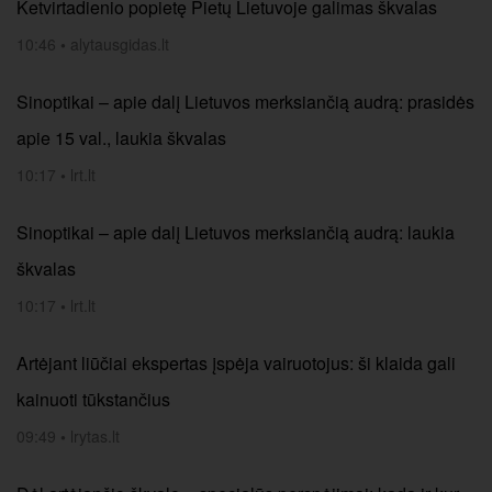
Ketvirtadienio popietę Pietų Lietuvoje galimas škvalas
10:46
•
alytausgidas.lt
Sinoptikai – apie dalį Lietuvos merksiančią audrą: prasidės
apie 15 val., laukia škvalas
10:17
•
lrt.lt
Sinoptikai – apie dalį Lietuvos merksiančią audrą: laukia
škvalas
10:17
•
lrt.lt
Artėjant liūčiai ekspertas įspėja vairuotojus: ši klaida gali
kainuoti tūkstančius
09:49
•
lrytas.lt