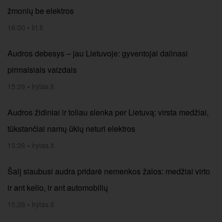
žmonių be elektros
16:00
•
lrt.lt
Audros debesys – jau Lietuvoje: gyventojai dalinasi
pirmaisiais vaizdais
15:26
•
lrytas.lt
Audros židiniai ir toliau slenka per Lietuvą: virsta medžiai,
tūkstančiai namų ūkių neturi elektros
15:26
•
lrytas.lt
Šalį siaubusi audra pridarė nemenkos žalos: medžiai virto
ir ant kelio, ir ant automobilių
15:26
•
lrytas.lt