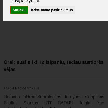
mūsų lankytojai.
Sutinku
Keisti mano pasirinkimus
Orai: sušils iki 12 laipsnių, tačiau sustiprės
vėjas
2025-11-13 04:57
•
lrt.lt
Lietuvos hidrometeorologijos tarnybos sinoptikas
Paulius Starkus LRT RADIJUI teigia, kad