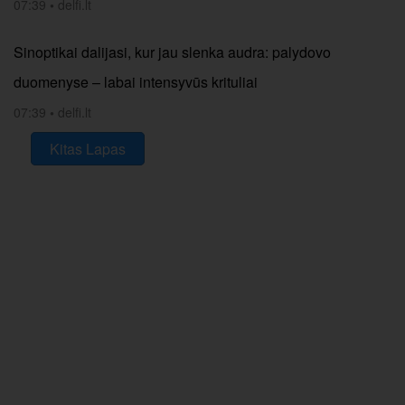
07:39
•
delfi.lt
Sinoptikai dalijasi, kur jau slenka audra: palydovo
duomenyse – labai intensyvūs krituliai
07:39
•
delfi.lt
Kitas Lapas