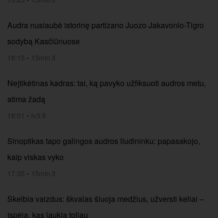
Audra nusiaubė istorinę partizano Juozo Jakavonio-Tigro
sodybą Kasčiūnuose
18:15
•
15min.lt
Neįtikėtinas kadras: tai, ką pavyko užfiksuoti audros metu,
atima žadą
18:01
•
tv3.lt
Sinoptikas tapo galingos audros liudininku: papasakojo,
kaip viskas vyko
17:35
•
15min.lt
Skelbia vaizdus: škvalas šluoja medžius, užversti keliai –
įspėja, kas laukia toliau