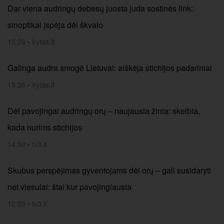
Dar viena audringų debesų juosta juda sostinės link:
sinoptikai įspėja dėl škvalo
15:26
•
lrytas.lt
Galinga audra smogė Lietuvai: aiškėja stichijos padariniai
15:26
•
lrytas.lt
Dėl pavojingai audringų orų – naujausia žinia: skelbia,
kada nurims stichijos
14:50
•
tv3.lt
Skubus perspėjimas gyventojams dėl orų – gali susidaryti
net viesulai: štai kur pavojingiausia
12:59
•
tv3.lt