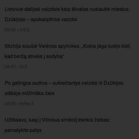
Lietuviai dalijasi vaizdais kaip škvalas nusiaubė miestus:
Dzūkijoje – apokaliptiniai vaizdai
09:00
•
tv3.lt
Stichija siaubė Varėnos apylinkes: „Kokia jėga turėjo būti,
kad beržą atnešė į sodybą“
08:47
•
lrt.lt
Po galingos audros – sukrečiantys vaizdai iš Dzūkijos:
aiškėja milžiniška žala
08:25
•
lrytas.lt
Užfiksavo, kaip į Vilniaus simbolį trenkia žaibas:
pamatykite patys