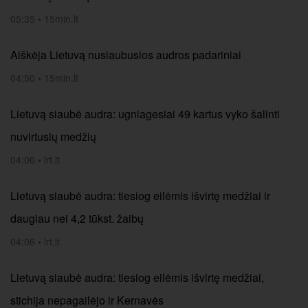
05:35
•
15min.lt
Aiškėja Lietuvą nusiaubusios audros padariniai
04:50
•
15min.lt
Lietuvą siaubė audra: ugniagesiai 49 kartus vyko šalinti
nuvirtusių medžių
04:06
•
lrt.lt
Lietuvą siaubė audra: tiesiog eilėmis išvirtę medžiai ir
daugiau nei 4,2 tūkst. žaibų
04:06
•
lrt.lt
Lietuvą siaubė audra: tiesiog eilėmis išvirtę medžiai,
stichija nepagailėjo ir Kernavės