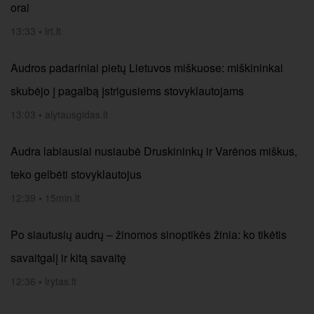
orai
13:33
•
lrt.lt
Audros padariniai pietų Lietuvos miškuose: miškininkai
skubėjo į pagalbą įstrigusiems stovyklautojams
13:03
•
alytausgidas.lt
Audra labiausiai nusiaubė Druskininkų ir Varėnos miškus,
teko gelbėti stovyklautojus
12:39
•
15min.lt
Po siautusių audrų – žinomos sinoptikės žinia: ko tikėtis
savaitgalį ir kitą savaitę
12:36
•
lrytas.lt