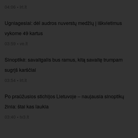
04:06
•
lrt.lt
Ugniagesiai: dėl audros nuverstų medžių į iškvietimus
vykome 49 kartus
03:59
•
ve.lt
Sinoptikė: savaitgalis bus ramus, kitą savaitę trumpam
sugrįš karščiai
03:54
•
lrt.lt
Po praūžusios stichijos Lietuvoje – naujausia sinoptikų
žinia: štai kas laukia
03:40
•
tv3.lt