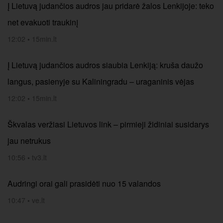
Į Lietuvą judančios audros jau pridarė žalos Lenkijoje: teko
net evakuoti traukinį
12:02
•
15min.lt
Į Lietuvą judančios audros siaubia Lenkiją: kruša daužo
langus, pasienyje su Kaliningradu – uraganinis vėjas
12:02
•
15min.lt
Škvalas veržiasi Lietuvos link – pirmieji židiniai susidarys
jau netrukus
10:56
•
tv3.lt
Audringi orai gali prasidėti nuo 15 valandos
10:47
•
ve.lt