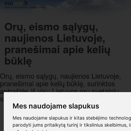
orai
visi
.lt
Orai ir orų svetainės vienoje vietoje
Orų, eismo sąlygų,
naujienos Lietuvoje,
pranešimai apie kelių
būklę
Orų, eismo sąlygų, naujienos Lietuvoje,
pranešimai apie kelių būklę, surinktos
antraštės iš visų Lietuvos orų svetainių,
sugrupuotos pagal datą ir laiką.
Mes naudojame slapukus
R E K L A M A
Mes naudojame slapukus ir kitas stebėjimo technologi
parodyti jums pritaikytą turinį ir tikslinius skelbimus, 