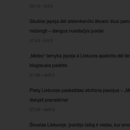
08:13
•
tv3.lt
Skubiai įspėja dėl atslenkančio škvalo: šiuo paro
nežengti – dangus nusidažys juodai
07:43
•
tv3.lt
„Meteo“ tarnyba įspėja 4 Lietuvos apskritis dėl šk
blogiausia padėtis
07:39
•
delfi.lt
Pietų Lietuvoje paskelbtas stichinis pavojus – „Me
išsiųsti pranešimai
07:39
•
delfi.lt
Škvalas Lietuvoje. Įvardijo laiką ir vietas, kur sm