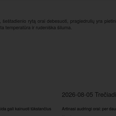
šeštadienio rytą orai debesuoti, pragiedrulių yra piet
ta temperatūra ir rudeniška šiluma.
2026-08-05 Trečiadi
aida gali kainuoti tūkstančius
Artinasi audringi orai: per dau