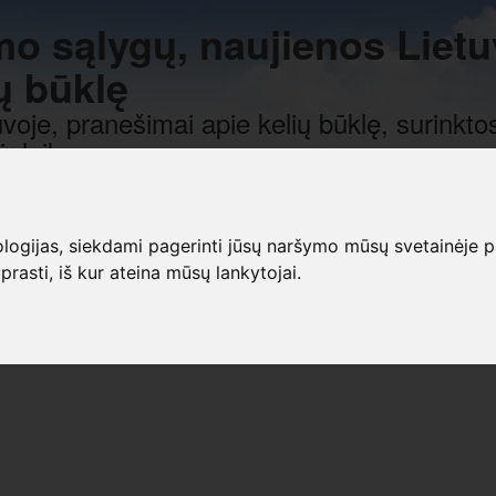
mo sąlygų, naujienos Lietu
ų būklę
voje, pranešimai apie kelių būklę, surinktos
r laiką.
gijas, siekdami pagerinti jūsų naršymo mūsų svetainėje patirt
prasti, iš kur ateina mūsų lankytojai.