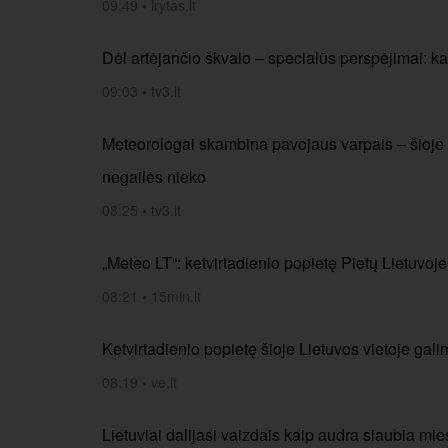
09:49
•
lrytas.lt
Dėl artėjančio škvalo – specialūs perspėjimai: ka
09:03
•
tv3.lt
Meteorologai skambina pavojaus varpais – šioje 
negailės nieko
08:25
•
tv3.lt
„Meteo LT“: ketvirtadienio popietę Pietų Lietuvoj
08:21
•
15min.lt
Ketvirtadienio popietę šioje Lietuvos vietoje gal
08:19
•
ve.lt
Lietuviai dalijasi vaizdais kaip audra siaubia mi