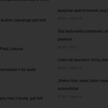
Įspėjimai apėmė beveik visą Li
08:54
•
15min.lt
 audros: pavojinga gali būti
Štai kada kaitra pasitrauks: si
pasikeis
08:35
•
tv3.lt
 Pietų Lietuvai
Liūtis vėl skandino Vilnių: k
08:09
•
15min.lt
yviausiai ir ko laukti
„Niekur kitur vėjas žalos nep
automobiliai
07:50
•
15min.lt
ų lietų ir krušą, gali kilti