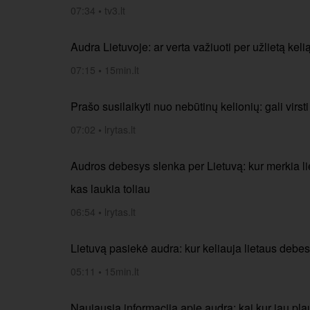
07:34
•
tv3.lt
Audra Lietuvoje: ar verta važiuoti per užlietą keli
07:15
•
15min.lt
Prašo susilaikyti nuo nebūtinų kelionių: gali virsti
07:02
•
lrytas.lt
Audros debesys slenka per Lietuvą: kur merkia lie
kas laukia toliau
06:54
•
lrytas.lt
Lietuvą pasiekė audra: kur keliauja lietaus debe
05:11
•
15min.lt
Naujausia informacija apie audrą: kai kur jau plau