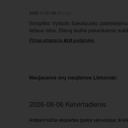
2025-11-01 05:11
•
lrt.lt
Sinoptiko Vytauto Sakalausko pastebėjimu, 
lietaus nėra. Dieną laukia pakankamai aukš
Pilnas straipsnis
lrt.lt
svetainėje.
Naujausios orų naujienos Lietuvoje:
2026-08-06 Ketvirtadienis
Artėjant liūčiai ekspertas įspėja vairuotojus: ši kl