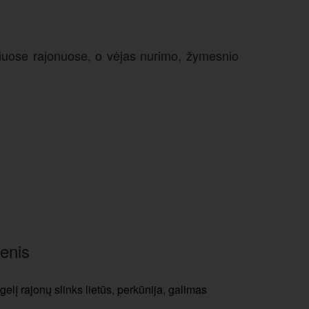
iniuose rajonuose, o vėjas nurimo, žymesnio
enis
gelį rajonų slinks lietūs, perkūnija, galimas