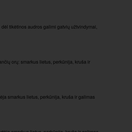
e dėl tikėtinos audros galimi gatvių užtvindymai,
nčių orų: smarkus lietus, perkūnija, kruša ir
ėja smarkus lietus, perkūnija, kruša ir galimas
rtėja smarkus lietus, perkūnija, kruša ir galimas