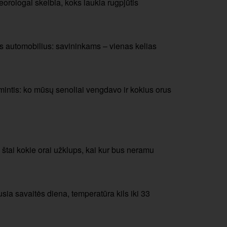
orologai skelbia, koks laukia rugpjūtis
s automobilius: savininkams – vienas kelias
mintis: ko mūsų senoliai vengdavo ir kokius orus
: štai kokie orai užklups, kai kur bus neramu
usia savaitės diena, temperatūra kils iki 33