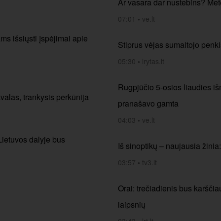
Ar vasara dar nustebins? Mete
07:01
•
ve.lt
ms išsiųsti įspėjimai apie
Stiprus vėjas sumaitojo penki
05:30
•
lrytas.lt
Rugpjūčio 5-osios liaudies iš
valas, trankysis perkūnija
pranašavo gamta
04:03
•
ve.lt
 Lietuvos dalyje bus
Iš sinoptikų – naujausia žinia
03:57
•
tv3.lt
Orai: trečiadienis bus karščia
laipsnių