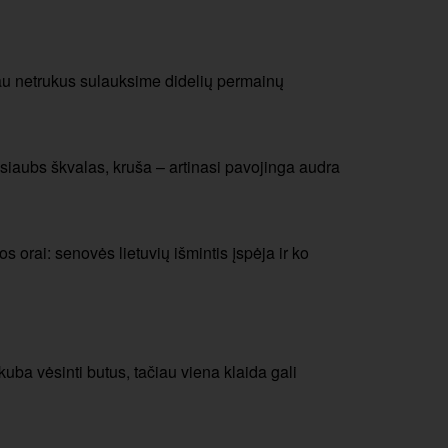
au netrukus sulauksime didelių permainų
siaubs škvalas, kruša – artinasi pavojinga audra
 orai: senovės lietuvių išmintis įspėja ir ko
a vėsinti butus, tačiau viena klaida gali