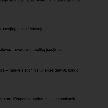
s pavojingiausia Lietuvoje
etuvos – svarbus sinoptikų įspėjimas
ra – maišysis stichijos: „Reikės galvoti, kuriuo
usiu oru: Klaipėdos paplūdimiai – sausakimši