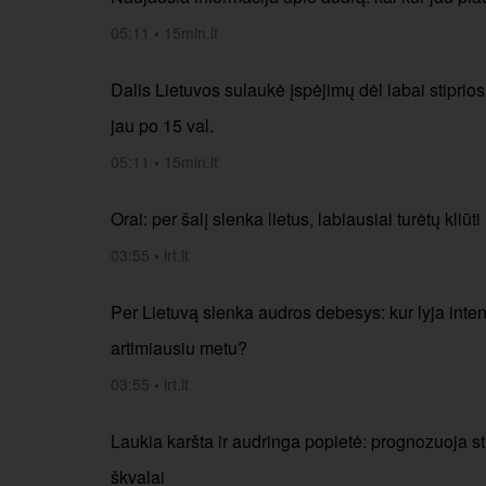
05:11
•
15min.lt
Dalis Lietuvos sulaukė įspėjimų dėl labai stiprios
jau po 15 val.
05:11
•
15min.lt
Orai: per šalį slenka lietus, labiausiai turėtų kliūti
03:55
•
lrt.lt
Per Lietuvą slenka audros debesys: kur lyja intens
artimiausiu metu?
03:55
•
lrt.lt
Laukia karšta ir audringa popietė: prognozuoja stipr
škvalai