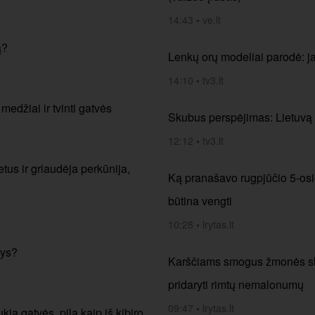
14:43
•
ve.lt
ą?
Lenkų orų modeliai parodė: j
14:10
•
tv3.lt
 medžiai ir tvinti gatvės
Skubus perspėjimas: Lietuvą 
12:12
•
tv3.lt
tus ir griaudėja perkūnija,
Ką pranašavo rugpjūčio 5-osios
būtina vengti
10:28
•
lrytas.lt
sys?
Karščiams smogus žmonės skub
pridaryti rimtų nemalonumų
09:47
•
lrytas.lt
kia gatvės, pila kaip iš kibiro