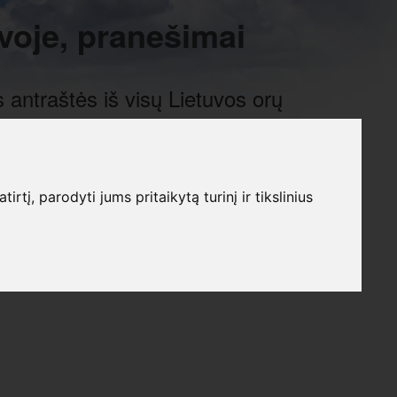
voje, pranešimai
 antraštės iš visų Lietuvos orų
į, parodyti jums pritaikytą turinį ir tikslinius