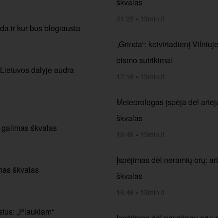
škvalas
21:25
•
15min.lt
da ir kur bus blogiausia
„Grinda“: ketvirtadienį Vilniuj
eismo sutrikimai
Lietuvos dalyje audra
17:16
•
15min.lt
Meteorologas įspėja dėl artėja
škvalas
e galimas škvalas
16:46
•
15min.lt
Įspėjimas dėl neramių orų: art
imas škvalas
škvalas
16:46
•
15min.lt
estus: „Plaukiam“
Įspėjimas dėl pavojingų orų: a