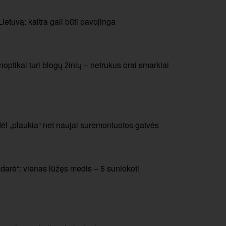
etuvą: kaitra gali būti pavojinga
noptikai turi blogų žinių – netrukus orai smarkiai
odėl „plaukia“ net naujai suremontuotos gatvės
adarė“: vienas lūžęs medis – 5 suniokoti