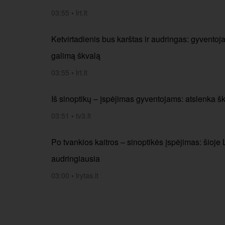
03:55
•
lrt.lt
Ketvirtadienis bus karštas ir audringas: gyventoja
galimą škvalą
03:55
•
lrt.lt
Iš sinoptikų – įspėjimas gyventojams: atslenka šk
03:51
•
tv3.lt
Po tvankios kaitros – sinoptikės įspėjimas: šioje
audringiausia
03:00
•
lrytas.lt