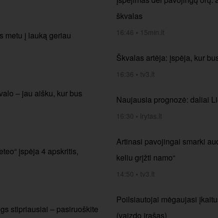
škvalas
16:46
•
15min.lt
s metu į lauką geriau
Škvalas artėja: įspėja, kur bu
16:36
•
tv3.lt
valo – jau aišku, kur bus
Naujausia prognozė: daliai Li
16:30
•
lrytas.lt
Artinasi pavojingai smarki aud
teo“ įspėja 4 apskritis,
keliu grįžti namo“
14:50
•
tv3.lt
Poilsiautojai mėgaujasi įkait
ogs stipriausiai – pasiruoškite
(vaizdo įrašas)