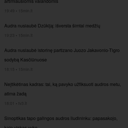
artimiausiomis valandomis
19:49
•
15min.lt
Audra nusiaubė Dzūkiją: išversta šimtai medžių
19:23
•
15min.lt
Audra nusiaubė istorinę partizano Juozo Jakavonio-Tigro
sodybą Kasčiūnuose
18:15
•
15min.lt
Neįtikėtinas kadras: tai, ką pavyko užfiksuoti audros metu,
atima žadą
18:01
•
tv3.lt
Sinoptikas tapo galingos audros liudininku: papasakojo,
kaip viskas vyko