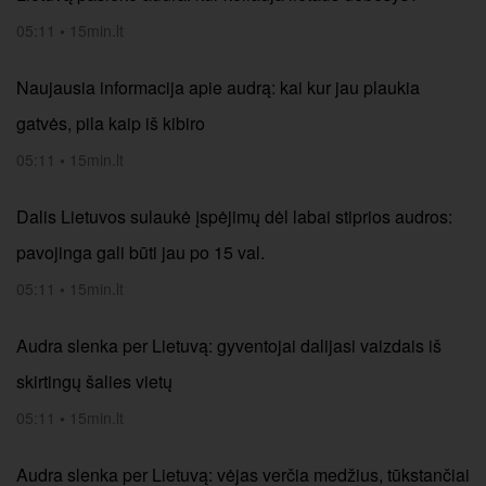
05:11
•
15min.lt
Naujausia informacija apie audrą: kai kur jau plaukia
gatvės, pila kaip iš kibiro
05:11
•
15min.lt
Dalis Lietuvos sulaukė įspėjimų dėl labai stiprios audros:
pavojinga gali būti jau po 15 val.
05:11
•
15min.lt
Audra slenka per Lietuvą: gyventojai dalijasi vaizdais iš
skirtingų šalies vietų
05:11
•
15min.lt
Audra slenka per Lietuvą: vėjas verčia medžius, tūkstančiai