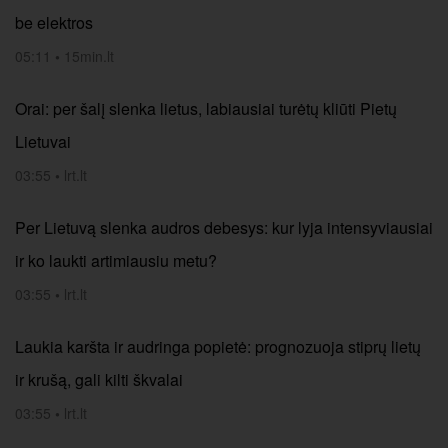
be elektros
05:11
•
15min.lt
Orai: per šalį slenka lietus, labiausiai turėtų kliūti Pietų
Lietuvai
03:55
•
lrt.lt
Per Lietuvą slenka audros debesys: kur lyja intensyviausiai
ir ko laukti artimiausiu metu?
03:55
•
lrt.lt
Laukia karšta ir audringa popietė: prognozuoja stiprų lietų
ir krušą, gali kilti škvalai
03:55
•
lrt.lt