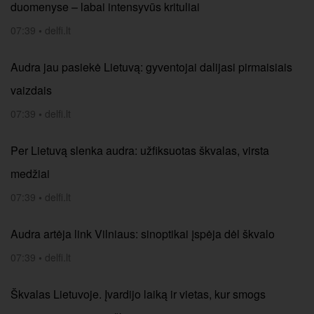
duomenyse – labai intensyvūs krituliai
07:39
•
delfi.lt
Audra jau pasiekė Lietuvą: gyventojai dalijasi pirmaisiais
vaizdais
07:39
•
delfi.lt
Per Lietuvą slenka audra: užfiksuotas škvalas, virsta
medžiai
07:39
•
delfi.lt
Audra artėja link Vilniaus: sinoptikai įspėja dėl škvalo
07:39
•
delfi.lt
Škvalas Lietuvoje. Įvardijo laiką ir vietas, kur smogs