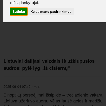
mūsų lankytojai.
Sutinku
Keisti mano pasirinkimus
Lietuviai dalijasi vaizdais iš užklupusios
audros: pylė lyg „iš cisternų“
2025-09-04 07:12
•
tv3.lt
Sinoptikų perspėjimai išsipildė – trečiadienio vakarą
Lietuvą užgriuvo audra. Vėjas laužė gėles ir medžių