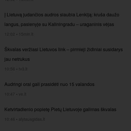
Į Lietuvą judančios audros siaubia Lenkiją: kruša daužo
langus, pasienyje su Kaliningradu – uraganinis vėjas
12:02
•
15min.lt
Škvalas veržiasi Lietuvos link – pirmieji židiniai susidarys
jau netrukus
10:56
•
tv3.lt
Audringi orai gali prasidėti nuo 15 valandos
10:47
•
ve.lt
Ketvirtadienio popietę Pietų Lietuvoje galimas škvalas
10:46
•
alytausgidas.lt