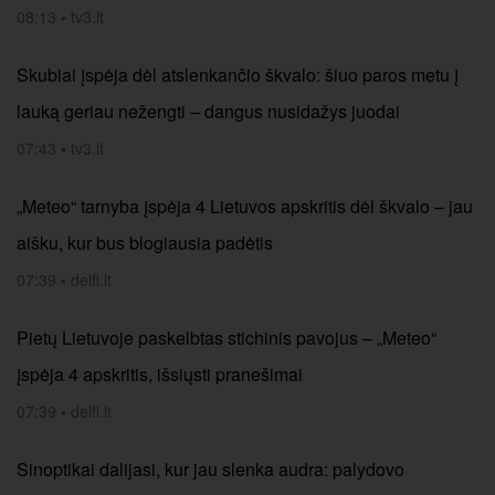
08:13
•
tv3.lt
Skubiai įspėja dėl atslenkančio škvalo: šiuo paros metu į
lauką geriau nežengti – dangus nusidažys juodai
07:43
•
tv3.lt
„Meteo“ tarnyba įspėja 4 Lietuvos apskritis dėl škvalo – jau
aišku, kur bus blogiausia padėtis
07:39
•
delfi.lt
Pietų Lietuvoje paskelbtas stichinis pavojus – „Meteo“
įspėja 4 apskritis, išsiųsti pranešimai
07:39
•
delfi.lt
Sinoptikai dalijasi, kur jau slenka audra: palydovo