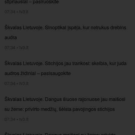
stipriausiai – pasiruoškite
07:34
•
tv3.lt
Škvalas Lietuvoje. Sinoptikai įspėja, kur netrukus drebins
audra
07:34
•
tv3.lt
Škvalas Lietuvoje. Stichijos jau trankosi: skelbia, kur juda
audros židiniai – pasisaugokite
07:34
•
tv3.lt
Škvalas Lietuvoje. Dangus šiuose rajonuose jau maišosi
su žeme: privirto medžių, šėlsta pavojingos stichijos
07:34
•
tv3.lt
Škvalas Lietuvoje. Dangus maišosi su žeme: privirto