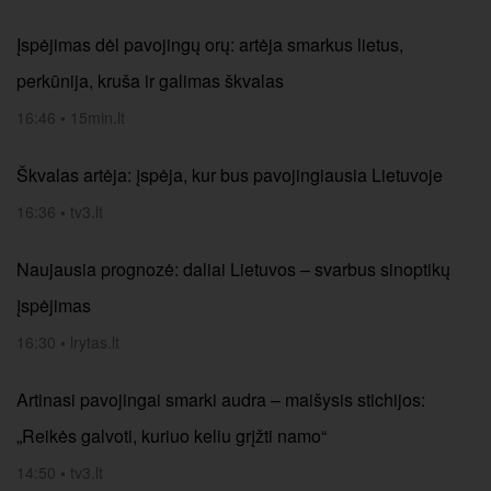
Įspėjimas dėl pavojingų orų: artėja smarkus lietus,
perkūnija, kruša ir galimas škvalas
16:46
•
15min.lt
Škvalas artėja: įspėja, kur bus pavojingiausia Lietuvoje
16:36
•
tv3.lt
Naujausia prognozė: daliai Lietuvos – svarbus sinoptikų
įspėjimas
16:30
•
lrytas.lt
Artinasi pavojingai smarki audra – maišysis stichijos:
„Reikės galvoti, kuriuo keliu grįžti namo“
14:50
•
tv3.lt