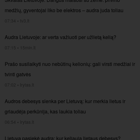
medžių, gyventojai liko be elektros – audra juda toliau
07:34
•
tv3.lt
Audra Lietuvoje: ar verta važiuoti per užlietą kelią?
07:15
•
15min.lt
Prašo susilaikyti nuo nebūtinų kelionių: gali virsti medžiai ir
tvinti gatvės
07:02
•
lrytas.lt
Audros debesys slenka per Lietuvą: kur merkia lietus ir
griaudėja perkūnija, kas laukia toliau
06:54
•
lrytas.lt
Lietuvą pasiekė audra: kur keliauja lietaus debesys?