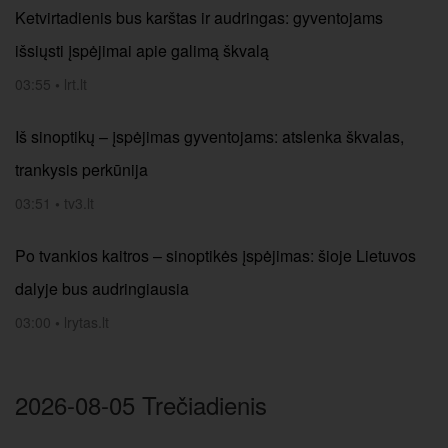
Ketvirtadienis bus karštas ir audringas: gyventojams
išsiųsti įspėjimai apie galimą škvalą
03:55
•
lrt.lt
Iš sinoptikų – įspėjimas gyventojams: atslenka škvalas,
trankysis perkūnija
03:51
•
tv3.lt
Po tvankios kaitros – sinoptikės įspėjimas: šioje Lietuvos
dalyje bus audringiausia
03:00
•
lrytas.lt
2026-08-05 Trečiadienis