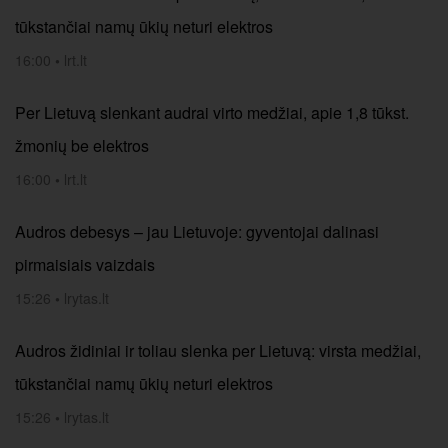
tūkstančiai namų ūkių neturi elektros
16:00
•
lrt.lt
Per Lietuvą slenkant audrai virto medžiai, apie 1,8 tūkst.
žmonių be elektros
16:00
•
lrt.lt
Audros debesys – jau Lietuvoje: gyventojai dalinasi
pirmaisiais vaizdais
15:26
•
lrytas.lt
Audros židiniai ir toliau slenka per Lietuvą: virsta medžiai,
tūkstančiai namų ūkių neturi elektros
15:26
•
lrytas.lt