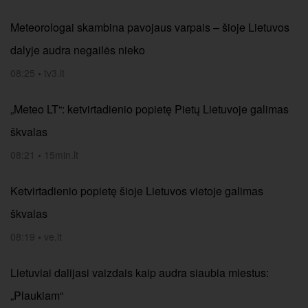
Meteorologai skambina pavojaus varpais – šioje Lietuvos
dalyje audra negailės nieko
08:25
•
tv3.lt
„Meteo LT“: ketvirtadienio popietę Pietų Lietuvoje galimas
škvalas
08:21
•
15min.lt
Ketvirtadienio popietę šioje Lietuvos vietoje galimas
škvalas
08:19
•
ve.lt
Lietuviai dalijasi vaizdais kaip audra siaubia miestus:
„Plaukiam“