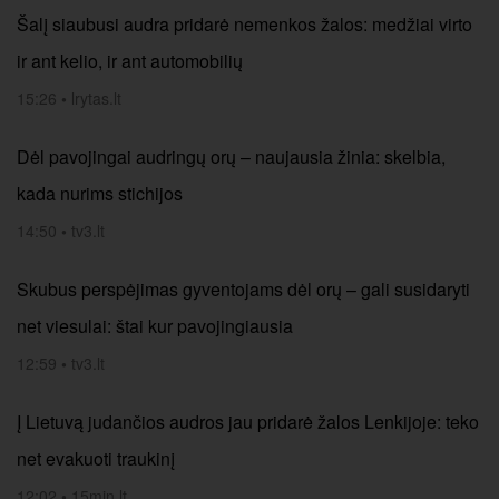
Šalį siaubusi audra pridarė nemenkos žalos: medžiai virto
ir ant kelio, ir ant automobilių
15:26
•
lrytas.lt
Dėl pavojingai audringų orų – naujausia žinia: skelbia,
kada nurims stichijos
14:50
•
tv3.lt
Skubus perspėjimas gyventojams dėl orų – gali susidaryti
net viesulai: štai kur pavojingiausia
12:59
•
tv3.lt
Į Lietuvą judančios audros jau pridarė žalos Lenkijoje: teko
net evakuoti traukinį
12:02
•
15min.lt