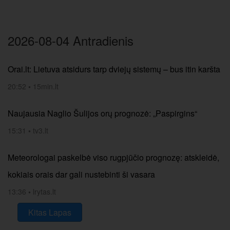
2026-08-04 Antradienis
Orai.lt: Lietuva atsidurs tarp dviejų sistemų – bus itin karšta
20:52
•
15min.lt
Naujausia Naglio Šulijos orų prognozė: „Paspirgins“
15:31
•
tv3.lt
Meteorologai paskelbė viso rugpjūčio prognozę: atskleidė,
kokiais orais dar gali nustebinti ši vasara
13:36
•
lrytas.lt
Kitas Lapas