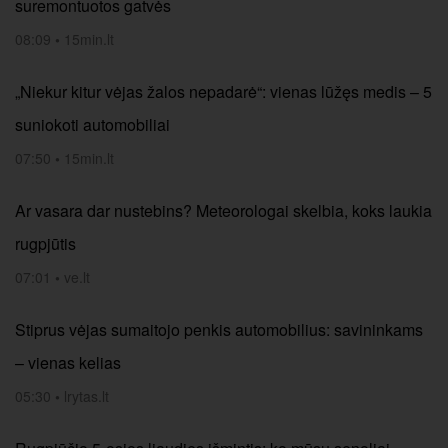
suremontuotos gatvės
08:09
•
15min.lt
„Niekur kitur vėjas žalos nepadarė“: vienas lūžęs medis – 5
suniokoti automobiliai
07:50
•
15min.lt
Ar vasara dar nustebins? Meteorologai skelbia, koks laukia
rugpjūtis
07:01
•
ve.lt
Stiprus vėjas sumaitojo penkis automobilius: savininkams
– vienas kelias
05:30
•
lrytas.lt