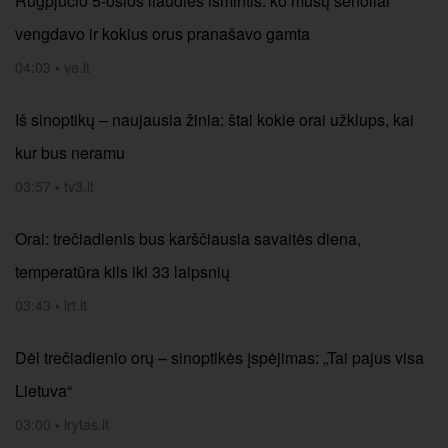
Rugpjūčio 5-osios liaudies išmintis: ko mūsų senoliai
vengdavo ir kokius orus pranašavo gamta
04:03
•
ve.lt
Iš sinoptikų – naujausia žinia: štai kokie orai užklups, kai
kur bus neramu
03:57
•
tv3.lt
Orai: trečiadienis bus karščiausia savaitės diena,
temperatūra kils iki 33 laipsnių
03:43
•
lrt.lt
Dėl trečiadienio orų – sinoptikės įspėjimas: „Tai pajus visa
Lietuva“
03:00
•
lrytas.lt