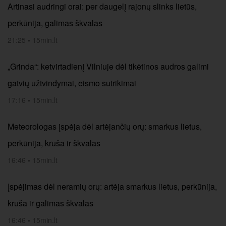
Artinasi audringi orai: per daugelį rajonų slinks lietūs,
perkūnija, galimas škvalas
21:25
•
15min.lt
„Grinda“: ketvirtadienį Vilniuje dėl tikėtinos audros galimi
gatvių užtvindymai, eismo sutrikimai
17:16
•
15min.lt
Meteorologas įspėja dėl artėjančių orų: smarkus lietus,
perkūnija, kruša ir škvalas
16:46
•
15min.lt
Įspėjimas dėl neramių orų: artėja smarkus lietus, perkūnija,
kruša ir galimas škvalas
16:46
•
15min.lt