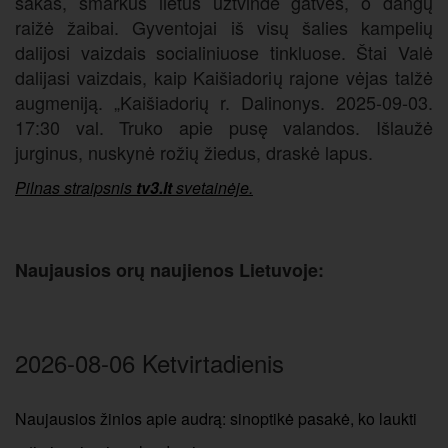
šakas, smarkus lietus užtvindė gatves, o dangų
raižė žaibai. Gyventojai iš visų šalies kampelių
dalijosi vaizdais socialiniuose tinkluose. Štai Valė
dalijasi vaizdais, kaip Kaišiadorių rajone vėjas talžė
augmeniją. „Kaišiadorių r. Dalinonys. 2025-09-03.
17:30 val. Truko apie pusę valandos. Išlaužė
jurginus, nuskynė rožių žiedus, draskė lapus.
Pilnas straipsnis
tv3.lt
svetainėje.
Naujausios orų naujienos Lietuvoje:
2026-08-06 Ketvirtadienis
Naujausios žinios apie audrą: sinoptikė pasakė, ko laukti