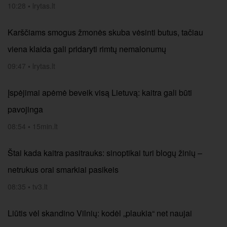
10:28
•
lrytas.lt
Karščiams smogus žmonės skuba vėsinti butus, tačiau
viena klaida gali pridaryti rimtų nemalonumų
09:47
•
lrytas.lt
Įspėjimai apėmė beveik visą Lietuvą: kaitra gali būti
pavojinga
08:54
•
15min.lt
Štai kada kaitra pasitrauks: sinoptikai turi blogų žinių –
netrukus orai smarkiai pasikeis
08:35
•
tv3.lt
Liūtis vėl skandino Vilnių: kodėl „plaukia“ net naujai