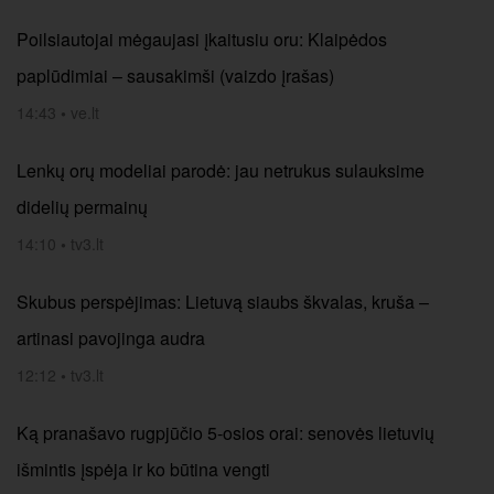
Poilsiautojai mėgaujasi įkaitusiu oru: Klaipėdos
paplūdimiai – sausakimši (vaizdo įrašas)
14:43
•
ve.lt
Lenkų orų modeliai parodė: jau netrukus sulauksime
didelių permainų
14:10
•
tv3.lt
Skubus perspėjimas: Lietuvą siaubs škvalas, kruša –
artinasi pavojinga audra
12:12
•
tv3.lt
Ką pranašavo rugpjūčio 5-osios orai: senovės lietuvių
išmintis įspėja ir ko būtina vengti