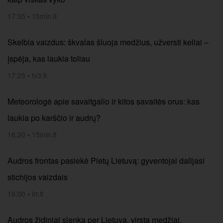
17:35
•
15min.lt
Skelbia vaizdus: škvalas šluoja medžius, užversti keliai –
įspėja, kas laukia toliau
17:25
•
tv3.lt
Meteorologė apie savaitgalio ir kitos savaitės orus: kas
laukia po karščio ir audrų?
16:20
•
15min.lt
Audros frontas pasiekė Pietų Lietuvą: gyventojai dalijasi
stichijos vaizdais
16:00
•
lrt.lt
Audros židiniai slenka per Lietuvą, virsta medžiai,