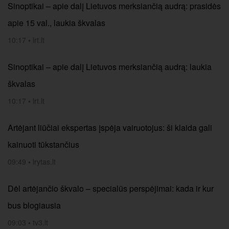
Sinoptikai – apie dalį Lietuvos merksiančią audrą: prasidės
apie 15 val., laukia škvalas
10:17
•
lrt.lt
Sinoptikai – apie dalį Lietuvos merksiančią audrą: laukia
škvalas
10:17
•
lrt.lt
Artėjant liūčiai ekspertas įspėja vairuotojus: ši klaida gali
kainuoti tūkstančius
09:49
•
lrytas.lt
Dėl artėjančio škvalo – specialūs perspėjimai: kada ir kur
bus blogiausia
09:03
•
tv3.lt