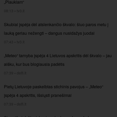
„Plaukiam“
08:13
•
tv3.lt
Skubiai įspėja dėl atslenkančio škvalo: šiuo paros metu į
lauką geriau nežengti – dangus nusidažys juodai
07:43
•
tv3.lt
„Meteo“ tarnyba įspėja 4 Lietuvos apskritis dėl škvalo – jau
aišku, kur bus blogiausia padėtis
07:39
•
delfi.lt
Pietų Lietuvoje paskelbtas stichinis pavojus – „Meteo“
įspėja 4 apskritis, išsiųsti pranešimai
07:39
•
delfi.lt