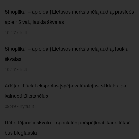
Sinoptikai – apie dalį Lietuvos merksiančią audrą: prasidės
apie 15 val., laukia škvalas
10:17
•
lrt.lt
Sinoptikai – apie dalį Lietuvos merksiančią audrą: laukia
škvalas
10:17
•
lrt.lt
Artėjant liūčiai ekspertas įspėja vairuotojus: ši klaida gali
kainuoti tūkstančius
09:49
•
lrytas.lt
Dėl artėjančio škvalo – specialūs perspėjimai: kada ir kur
bus blogiausia