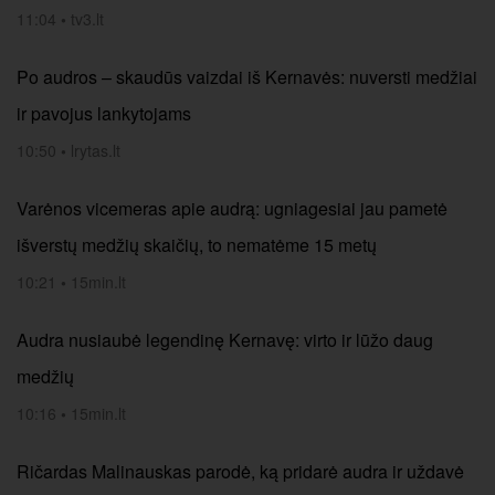
11:04
•
tv3.lt
Po audros – skaudūs vaizdai iš Kernavės: nuversti medžiai
ir pavojus lankytojams
10:50
•
lrytas.lt
Varėnos vicemeras apie audrą: ugniagesiai jau pametė
išverstų medžių skaičių, to nematėme 15 metų
10:21
•
15min.lt
Audra nusiaubė legendinę Kernavę: virto ir lūžo daug
medžių
10:16
•
15min.lt
Ričardas Malinauskas parodė, ką pridarė audra ir uždavė