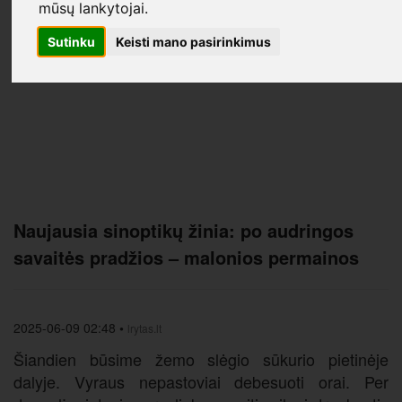
mūsų lankytojai.
Sutinku
Keisti mano pasirinkimus
Naujausia sinoptikų žinia: po audringos
savaitės pradžios – malonios permainos
2025-06-09 02:48
•
lrytas.lt
​Šiandien būsime žemo slėgio sūkurio pietinėje
dalyje. Vyraus nepastoviai debesuoti orai. Per