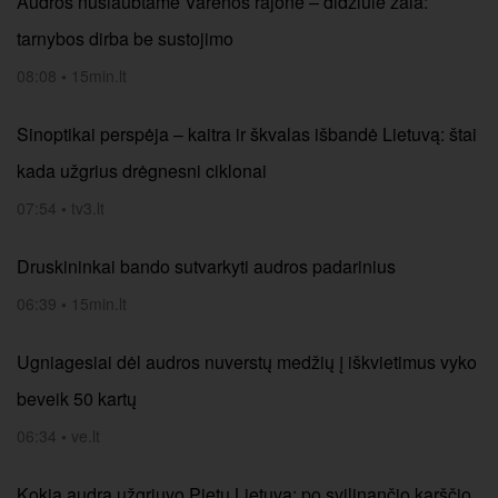
Audros nusiaubtame Varėnos rajone – didžiulė žala:
tarnybos dirba be sustojimo
08:08
•
15min.lt
Sinoptikai perspėja – kaitra ir škvalas išbandė Lietuvą: štai
kada užgrius drėgnesni ciklonai
07:54
•
tv3.lt
Druskininkai bando sutvarkyti audros padarinius
06:39
•
15min.lt
Ugniagesiai dėl audros nuverstų medžių į iškvietimus vyko
beveik 50 kartų
06:34
•
ve.lt
Kokia audra užgriuvo Pietų Lietuvą: po svilinančio karščio