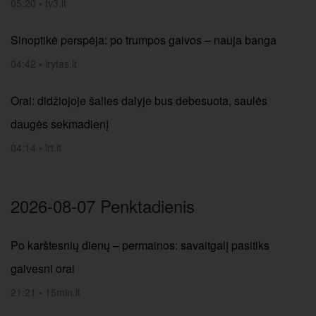
05:20
•
tv3.lt
Sinoptikė perspėja: po trumpos gaivos – nauja banga
04:42
•
lrytas.lt
Orai: didžiojoje šalies dalyje bus debesuota, saulės
daugės sekmadienį
04:14
•
lrt.lt
2026-08-07 Penktadienis
Po karštesnių dienų – permainos: savaitgalį pasitiks
gaivesni orai
21:21
•
15min.lt