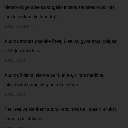
Meteorologė apie savaitgalio ir kitos savaitės orus: kas
laukia po karščio ir audrų?
16:20
•
15min.lt
Audros frontas pasiekė Pietų Lietuvą: gyventojai dalijasi
stichijos vaizdais
16:00
•
lrt.lt
Audros židiniai slenka per Lietuvą, virsta medžiai,
tūkstančiai namų ūkių neturi elektros
16:00
•
lrt.lt
Per Lietuvą slenkant audrai virto medžiai, apie 1,8 tūkst.
žmonių be elektros