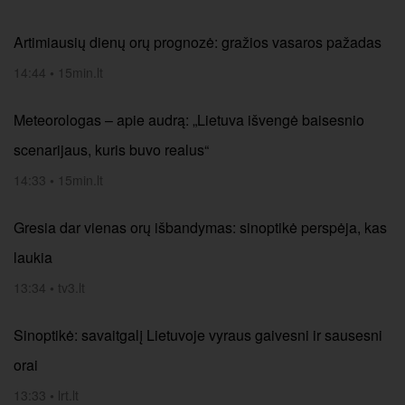
Artimiausių dienų orų prognozė: gražios vasaros pažadas
14:44
•
15min.lt
Meteorologas – apie audrą: „Lietuva išvengė baisesnio
scenarijaus, kuris buvo realus“
14:33
•
15min.lt
Gresia dar vienas orų išbandymas: sinoptikė perspėja, kas
laukia
13:34
•
tv3.lt
Sinoptikė: savaitgalį Lietuvoje vyraus gaivesni ir sausesni
orai
13:33
•
lrt.lt