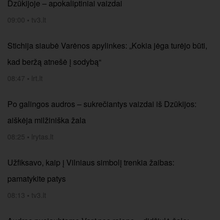
Dzūkijoje – apokaliptiniai vaizdai
09:00
•
tv3.lt
Stichija siaubė Varėnos apylinkes: „Kokia jėga turėjo būti,
kad beržą atnešė į sodybą“
08:47
•
lrt.lt
Po galingos audros – sukrečiantys vaizdai iš Dzūkijos:
aiškėja milžiniška žala
08:25
•
lrytas.lt
Užfiksavo, kaip į Vilniaus simbolį trenkia žaibas:
pamatykite patys
08:13
•
tv3.lt