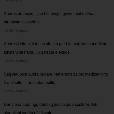
16:00
•
lrt.lt
Audros debesys – jau Lietuvoje: gyventojai dalinasi
pirmaisiais vaizdais
15:26
•
lrytas.lt
Audros židiniai ir toliau slenka per Lietuvą: virsta medžiai,
tūkstančiai namų ūkių neturi elektros
15:26
•
lrytas.lt
Šalį siaubusi audra pridarė nemenkos žalos: medžiai virto
ir ant kelio, ir ant automobilių
15:26
•
lrytas.lt
Dar viena audringų debesų juosta juda sostinės link:
sinoptikai įspėja dėl škvalo