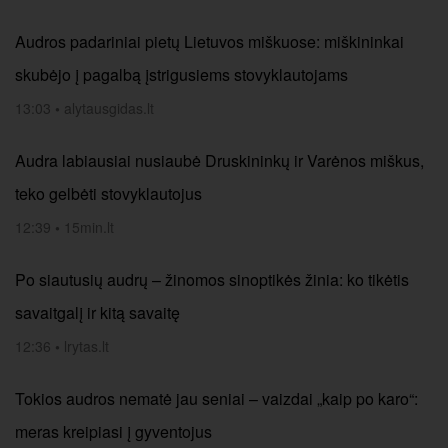
Audros padariniai pietų Lietuvos miškuose: miškininkai
skubėjo į pagalbą įstrigusiems stovyklautojams
13:03
•
alytausgidas.lt
Audra labiausiai nusiaubė Druskininkų ir Varėnos miškus,
teko gelbėti stovyklautojus
12:39
•
15min.lt
Po siautusių audrų – žinomos sinoptikės žinia: ko tikėtis
savaitgalį ir kitą savaitę
12:36
•
lrytas.lt
Tokios audros nematė jau seniai – vaizdai „kaip po karo“:
meras kreipiasi į gyventojus