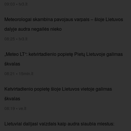
09:03
•
tv3.lt
Meteorologai skambina pavojaus varpais – šioje Lietuvos
dalyje audra negailės nieko
08:25
•
tv3.lt
„Meteo LT“: ketvirtadienio popietę Pietų Lietuvoje galimas
škvalas
08:21
•
15min.lt
Ketvirtadienio popietę šioje Lietuvos vietoje galimas
škvalas
08:19
•
ve.lt
Lietuviai dalijasi vaizdais kaip audra siaubia miestus: