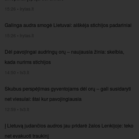
15:26
•
lrytas.lt
Galinga audra smogė Lietuvai: aiškėja stichijos padariniai
15:26
•
lrytas.lt
Dėl pavojingai audringų orų – naujausia žinia: skelbia,
kada nurims stichijos
14:50
•
tv3.lt
Skubus perspėjimas gyventojams dėl orų – gali susidaryti
net viesulai: štai kur pavojingiausia
12:59
•
tv3.lt
Į Lietuvą judančios audros jau pridarė žalos Lenkijoje: teko
net evakuoti traukinį