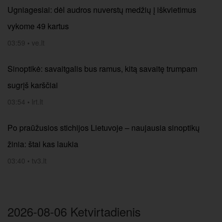
Ugniagesiai: dėl audros nuverstų medžių į iškvietimus
vykome 49 kartus
03:59
•
ve.lt
Sinoptikė: savaitgalis bus ramus, kitą savaitę trumpam
sugrįš karščiai
03:54
•
lrt.lt
Po praūžusios stichijos Lietuvoje – naujausia sinoptikų
žinia: štai kas laukia
03:40
•
tv3.lt
2026-08-06 Ketvirtadienis