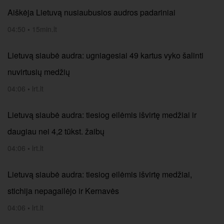
Aiškėja Lietuvą nusiaubusios audros padariniai
04:50
•
15min.lt
Lietuvą siaubė audra: ugniagesiai 49 kartus vyko šalinti
nuvirtusių medžių
04:06
•
lrt.lt
Lietuvą siaubė audra: tiesiog eilėmis išvirtę medžiai ir
daugiau nei 4,2 tūkst. žaibų
04:06
•
lrt.lt
Lietuvą siaubė audra: tiesiog eilėmis išvirtę medžiai,
stichija nepagailėjo ir Kernavės
04:06
•
lrt.lt