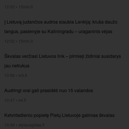
12:02
•
15min.lt
Į Lietuvą judančios audros siaubia Lenkiją: kruša daužo
langus, pasienyje su Kaliningradu – uraganinis vėjas
12:02
•
15min.lt
Škvalas veržiasi Lietuvos link – pirmieji židiniai susidarys
jau netrukus
10:56
•
tv3.lt
Audringi orai gali prasidėti nuo 15 valandos
10:47
•
ve.lt
Ketvirtadienio popietę Pietų Lietuvoje galimas škvalas
10:46
•
alytausgidas.lt