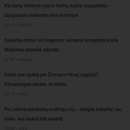
Kai kurių Varėnos rajono kaimų audra nepagailėjo –
daugiausia nukentėjo šios teritorijos
19:12
•
15min.lt
Situacija darosi vis blogesnė: vandens temperatūra prie
Maljorkos pasiekė rekordą
17:35
•
lrytas.lt
Kokie orai laukia per Žolines ir likusį rugpjūtį?
Klimatologas atsakė, ko tikėtis
16:15
•
tv3.lt
Po Lietuvą siaubusių audringų orų – staigūs pokyčiai: jau
aišku, kas laukia kitą savaitę
14:50
•
tv3.lt