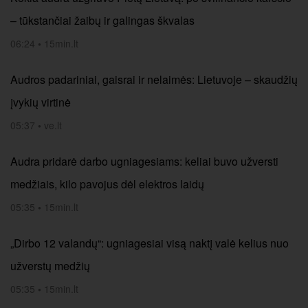
– tūkstančiai žaibų ir galingas škvalas
06:24
•
15min.lt
Audros padariniai, gaisrai ir nelaimės: Lietuvoje – skaudžių
įvykių virtinė
05:37
•
ve.lt
Audra pridarė darbo ugniagesiams: keliai buvo užversti
medžiais, kilo pavojus dėl elektros laidų
05:35
•
15min.lt
„Dirbo 12 valandų“: ugniagesiai visą naktį valė kelius nuo
užverstų medžių
05:35
•
15min.lt