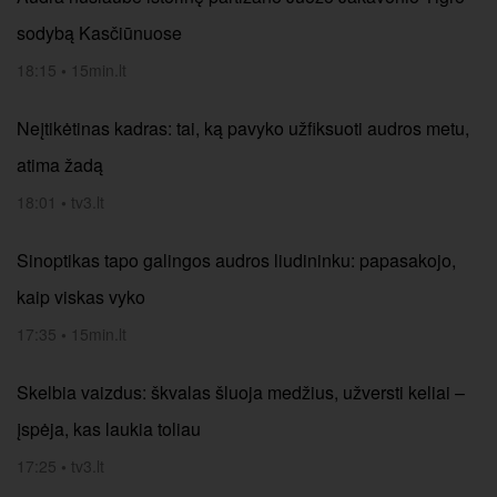
sodybą Kasčiūnuose
18:15
•
15min.lt
Neįtikėtinas kadras: tai, ką pavyko užfiksuoti audros metu,
atima žadą
18:01
•
tv3.lt
Sinoptikas tapo galingos audros liudininku: papasakojo,
kaip viskas vyko
17:35
•
15min.lt
Skelbia vaizdus: škvalas šluoja medžius, užversti keliai –
įspėja, kas laukia toliau
17:25
•
tv3.lt