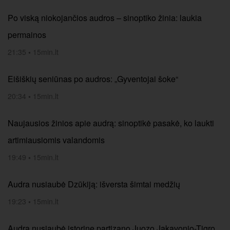
Po viską niokojančios audros – sinoptiko žinia: laukia
permainos
21:35
•
15min.lt
Eišiškių seniūnas po audros: „Gyventojai šoke“
20:34
•
15min.lt
Naujausios žinios apie audrą: sinoptikė pasakė, ko laukti
artimiausiomis valandomis
19:49
•
15min.lt
Audra nusiaubė Dzūkiją: išversta šimtai medžių
19:23
•
15min.lt
Audra nusiaubė istorinę partizano Juozo Jakavonio-Tigro