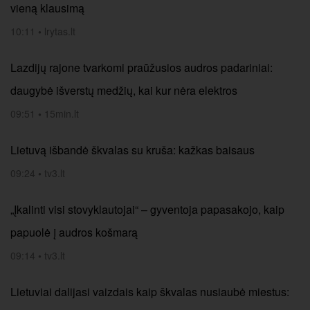
vieną klausimą
10:11
•
lrytas.lt
Lazdijų rajone tvarkomi praūžusios audros padariniai:
daugybė išverstų medžių, kai kur nėra elektros
09:51
•
15min.lt
Lietuvą išbandė škvalas su kruša: kažkas baisaus
09:24
•
tv3.lt
„Įkalinti visi stovyklautojai“ – gyventoja papasakojo, kaip
papuolė į audros košmarą
09:14
•
tv3.lt
Lietuviai dalijasi vaizdais kaip škvalas nusiaubė miestus: