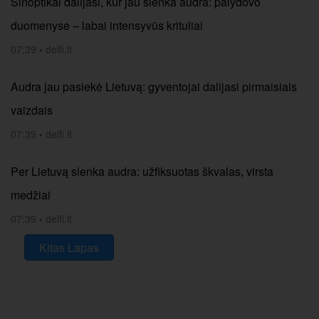
Sinoptikai dalijasi, kur jau slenka audra: palydovo
duomenyse – labai intensyvūs krituliai
07:39
•
delfi.lt
Audra jau pasiekė Lietuvą: gyventojai dalijasi pirmaisiais
vaizdais
07:39
•
delfi.lt
Per Lietuvą slenka audra: užfiksuotas škvalas, virsta
medžiai
07:39
•
delfi.lt
Kitas Lapas