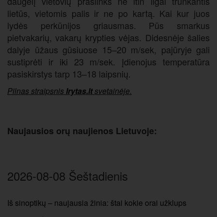
daugelį vietovių praslinks ne itin ilgai trunkantis
lietūs, vietomis palis ir ne po kartą. Kai kur juos
lydės perkūnijos griausmas. Pūs smarkus
pietvakarių, vakarų krypties vėjas. Didesnėje šalies
dalyje ūžaus gūsiuose 15–20 m/sek, pajūryje gali
sustiprėti ir iki 23 m/sek. Įdienojus temperatūra
pasiskirstys tarp 13–18 laipsnių.
Pilnas straipsnis
lrytas.lt
svetainėje.
Naujausios orų naujienos Lietuvoje:
2026-08-08 Šeštadienis
Iš sinoptikų – naujausia žinia: štai kokie orai užklups