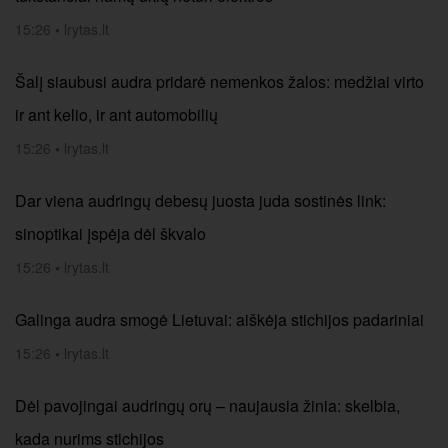
15:26
•
lrytas.lt
Šalį siaubusi audra pridarė nemenkos žalos: medžiai virto
ir ant kelio, ir ant automobilių
15:26
•
lrytas.lt
Dar viena audringų debesų juosta juda sostinės link:
sinoptikai įspėja dėl škvalo
15:26
•
lrytas.lt
Galinga audra smogė Lietuvai: aiškėja stichijos padariniai
15:26
•
lrytas.lt
Dėl pavojingai audringų orų – naujausia žinia: skelbia,
kada nurims stichijos