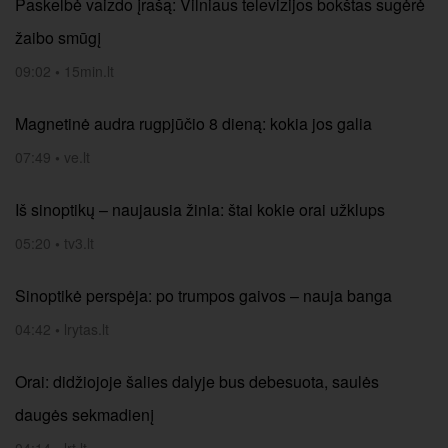
Paskelbė vaizdo įrašą: Vilniaus televizijos bokštas sugėrė
žaibo smūgį
09:02
•
15min.lt
Magnetinė audra rugpjūčio 8 dieną: kokia jos galia
07:49
•
ve.lt
Iš sinoptikų – naujausia žinia: štai kokie orai užklups
05:20
•
tv3.lt
Sinoptikė perspėja: po trumpos gaivos – nauja banga
04:42
•
lrytas.lt
Orai: didžiojoje šalies dalyje bus debesuota, saulės
daugės sekmadienį