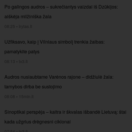
Po galingos audros – sukrečiantys vaizdai iš Dzūkijos:
aiškėja milžiniška žala
08:25
•
lrytas.lt
Užfiksavo, kaip į Vilniaus simbolį trenkia žaibas:
pamatykite patys
08:13
•
tv3.lt
Audros nusiaubtame Varėnos rajone – didžiulė žala:
tarnybos dirba be sustojimo
08:08
•
15min.lt
Sinoptikai perspėja – kaitra ir škvalas išbandė Lietuvą: štai
kada užgrius drėgnesni ciklonai
07:54
•
tv3.lt