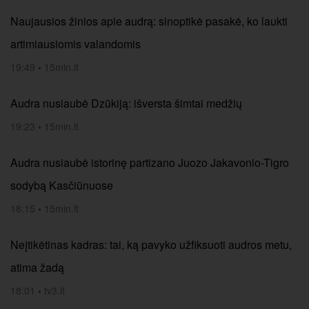
Naujausios žinios apie audrą: sinoptikė pasakė, ko laukti
artimiausiomis valandomis
19:49
•
15min.lt
Audra nusiaubė Dzūkiją: išversta šimtai medžių
19:23
•
15min.lt
Audra nusiaubė istorinę partizano Juozo Jakavonio-Tigro
sodybą Kasčiūnuose
18:15
•
15min.lt
Neįtikėtinas kadras: tai, ką pavyko užfiksuoti audros metu,
atima žadą
18:01
•
tv3.lt