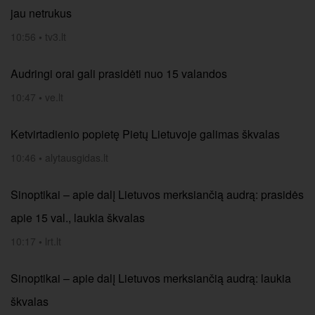
jau netrukus
10:56
•
tv3.lt
Audringi orai gali prasidėti nuo 15 valandos
10:47
•
ve.lt
Ketvirtadienio popietę Pietų Lietuvoje galimas škvalas
10:46
•
alytausgidas.lt
Sinoptikai – apie dalį Lietuvos merksiančią audrą: prasidės
apie 15 val., laukia škvalas
10:17
•
lrt.lt
Sinoptikai – apie dalį Lietuvos merksiančią audrą: laukia
škvalas