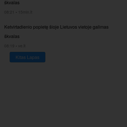
škvalas
08:21
•
15min.lt
Ketvirtadienio popietę šioje Lietuvos vietoje galimas
škvalas
08:19
•
ve.lt
Kitas Lapas