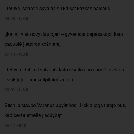
Lietuvą išbandė škvalas su kruša: kažkas baisaus
09:24
•
tv3.lt
„Įkalinti visi stovyklautojai“ – gyventoja papasakojo, kaip
papuolė į audros košmarą
09:14
•
tv3.lt
Lietuviai dalijasi vaizdais kaip škvalas nusiaubė miestus:
Dzūkijoje – apokaliptiniai vaizdai
09:00
•
tv3.lt
Stichija siaubė Varėnos apylinkes: „Kokia jėga turėjo būti,
kad beržą atnešė į sodybą“
08:47
•
lrt.lt