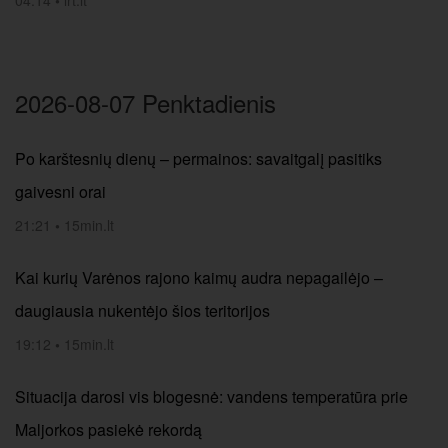
04:14
•
lrt.lt
2026-08-07 Penktadienis
Po karštesnių dienų – permainos: savaitgalį pasitiks
gaivesni orai
21:21
•
15min.lt
Kai kurių Varėnos rajono kaimų audra nepagailėjo –
daugiausia nukentėjo šios teritorijos
19:12
•
15min.lt
Situacija darosi vis blogesnė: vandens temperatūra prie
Maljorkos pasiekė rekordą