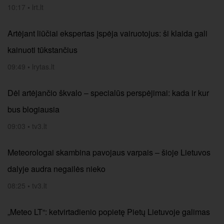
10:17
•
lrt.lt
Artėjant liūčiai ekspertas įspėja vairuotojus: ši klaida gali
kainuoti tūkstančius
09:49
•
lrytas.lt
Dėl artėjančio škvalo – specialūs perspėjimai: kada ir kur
bus blogiausia
09:03
•
tv3.lt
Meteorologai skambina pavojaus varpais – šioje Lietuvos
dalyje audra negailės nieko
08:25
•
tv3.lt
„Meteo LT“: ketvirtadienio popietę Pietų Lietuvoje galimas