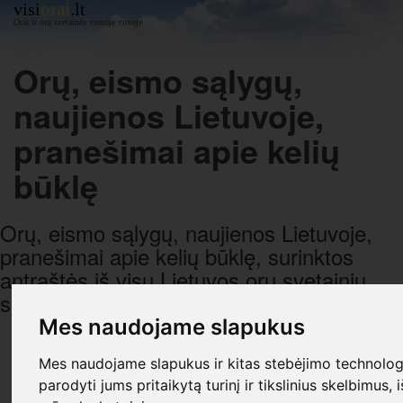
orai
visi
.lt
Orai ir orų svetainės vienoje vietoje
Orų, eismo sąlygų,
naujienos Lietuvoje,
pranešimai apie kelių
būklę
Orų, eismo sąlygų, naujienos Lietuvoje,
pranešimai apie kelių būklę, surinktos
antraštės iš visų Lietuvos orų svetainių,
sugrupuotos pagal datą ir laiką.
Mes naudojame slapukus
R E K L A M A
Mes naudojame slapukus ir kitas stebėjimo technologi
parodyti jums pritaikytą turinį ir tikslinius skelbimus, 