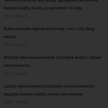
išverstų medžių skaičių, to nematėme 15 metų
10:21
•
15min.lt
Audra nusiaubė legendinę Kernavę: virto ir lūžo daug
medžių
10:16
•
15min.lt
Ričardas Malinauskas parodė, ką pridarė audra ir uždavė
vieną klausimą
10:11
•
lrytas.lt
Lazdijų rajone tvarkomi praūžusios audros padariniai:
daugybė išverstų medžių, kai kur nėra elektros
09:51
•
15min.lt