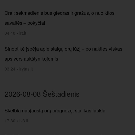
Orai: sekmadienis bus giedras ir gražus, o nuo kitos
savaitės – pokyčiai
04:48
•
lrt.lt
Sinoptikė įspėja apie staigų orų lūžį – po nakties viskas
apsivers aukštyn kojomis
03:24
•
lrytas.lt
2026-08-08 Šeštadienis
Skelbia naujausią orų prognozę: štai kas laukia
17:30
•
tv3.lt