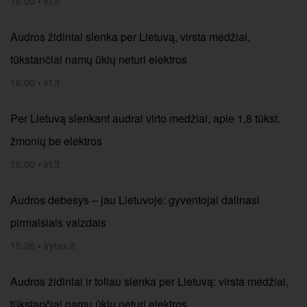
16:00
•
lrt.lt
Audros židiniai slenka per Lietuvą, virsta medžiai,
tūkstančiai namų ūkių neturi elektros
16:00
•
lrt.lt
Per Lietuvą slenkant audrai virto medžiai, apie 1,8 tūkst.
žmonių be elektros
16:00
•
lrt.lt
Audros debesys – jau Lietuvoje: gyventojai dalinasi
pirmaisiais vaizdais
15:26
•
lrytas.lt
Audros židiniai ir toliau slenka per Lietuvą: virsta medžiai,
tūkstančiai namų ūkių neturi elektros