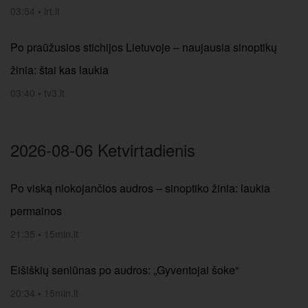
03:54
•
lrt.lt
Po praūžusios stichijos Lietuvoje – naujausia sinoptikų
žinia: štai kas laukia
03:40
•
tv3.lt
2026-08-06 Ketvirtadienis
Po viską niokojančios audros – sinoptiko žinia: laukia
permainos
21:35
•
15min.lt
Eišiškių seniūnas po audros: „Gyventojai šoke“
20:34
•
15min.lt