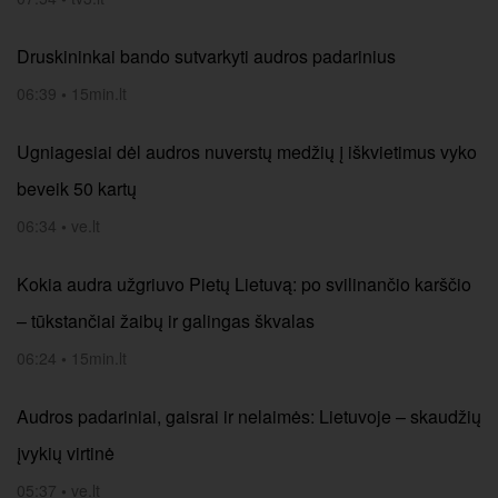
Druskininkai bando sutvarkyti audros padarinius
06:39
•
15min.lt
Ugniagesiai dėl audros nuverstų medžių į iškvietimus vyko
beveik 50 kartų
06:34
•
ve.lt
Kokia audra užgriuvo Pietų Lietuvą: po svilinančio karščio
– tūkstančiai žaibų ir galingas škvalas
06:24
•
15min.lt
Audros padariniai, gaisrai ir nelaimės: Lietuvoje – skaudžių
įvykių virtinė
05:37
•
ve.lt