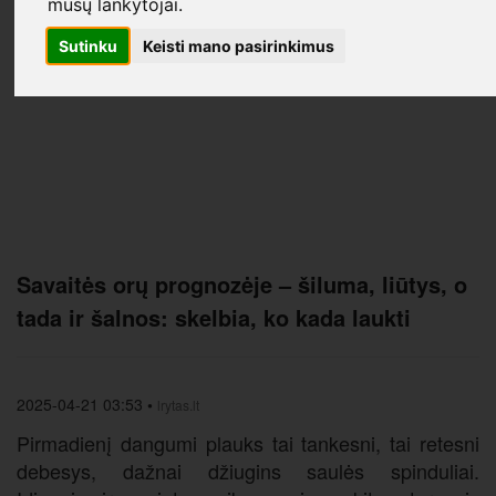
mūsų lankytojai.
Sutinku
Keisti mano pasirinkimus
Savaitės orų prognozėje – šiluma, liūtys, o
tada ir šalnos: skelbia, ko kada laukti
2025-04-21 03:53
•
lrytas.lt
Pirmadienį dangumi plauks tai tankesni, tai retesni
debesys, dažnai džiugins saulės spinduliai.