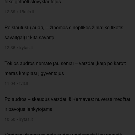
teko gelbėti stovyklautojus
12:39
•
15min.lt
Po siautusių audrų – žinomos sinoptikės žinia: ko tikėtis
savaitgalį ir kitą savaitę
12:36
•
lrytas.lt
Tokios audros nematė jau seniai – vaizdai „kaip po karo“:
meras kreipiasi į gyventojus
11:04
•
tv3.lt
Po audros – skaudūs vaizdai iš Kernavės: nuversti medžiai
ir pavojus lankytojams
10:50
•
lrytas.lt
Varėnos vicemeras apie audrą: ugniagesiai jau pametė