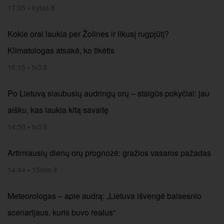
17:35
•
lrytas.lt
Kokie orai laukia per Žolines ir likusį rugpjūtį?
Klimatologas atsakė, ko tikėtis
16:15
•
tv3.lt
Po Lietuvą siaubusių audringų orų – staigūs pokyčiai: jau
aišku, kas laukia kitą savaitę
14:50
•
tv3.lt
Artimiausių dienų orų prognozė: gražios vasaros pažadas
14:44
•
15min.lt
Meteorologas – apie audrą: „Lietuva išvengė baisesnio
scenarijaus, kuris buvo realus“