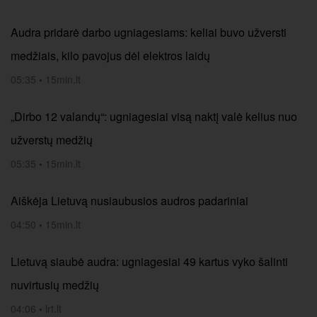
Audra pridarė darbo ugniagesiams: keliai buvo užversti
medžiais, kilo pavojus dėl elektros laidų
05:35
•
15min.lt
„Dirbo 12 valandų“: ugniagesiai visą naktį valė kelius nuo
užverstų medžių
05:35
•
15min.lt
Aiškėja Lietuvą nusiaubusios audros padariniai
04:50
•
15min.lt
Lietuvą siaubė audra: ugniagesiai 49 kartus vyko šalinti
nuvirtusių medžių
04:06
•
lrt.lt