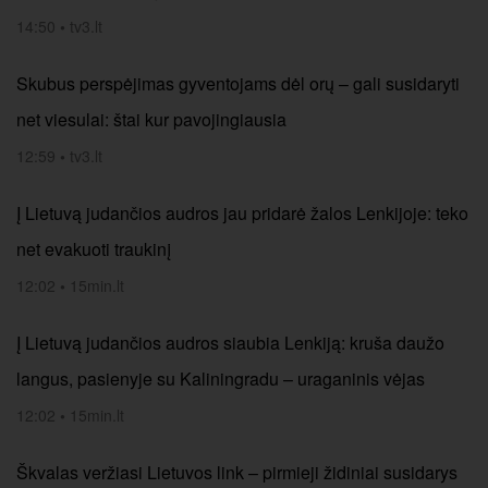
14:50
•
tv3.lt
Skubus perspėjimas gyventojams dėl orų – gali susidaryti
net viesulai: štai kur pavojingiausia
12:59
•
tv3.lt
Į Lietuvą judančios audros jau pridarė žalos Lenkijoje: teko
net evakuoti traukinį
12:02
•
15min.lt
Į Lietuvą judančios audros siaubia Lenkiją: kruša daužo
langus, pasienyje su Kaliningradu – uraganinis vėjas
12:02
•
15min.lt
Škvalas veržiasi Lietuvos link – pirmieji židiniai susidarys