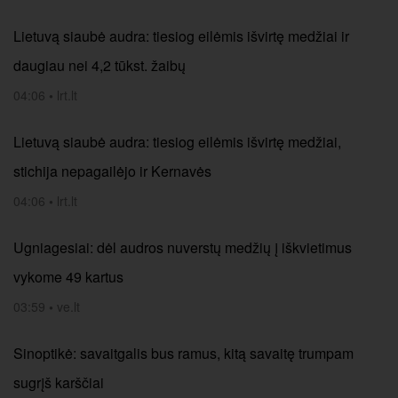
Lietuvą siaubė audra: tiesiog eilėmis išvirtę medžiai ir
daugiau nei 4,2 tūkst. žaibų
04:06
•
lrt.lt
Lietuvą siaubė audra: tiesiog eilėmis išvirtę medžiai,
stichija nepagailėjo ir Kernavės
04:06
•
lrt.lt
Ugniagesiai: dėl audros nuverstų medžių į iškvietimus
vykome 49 kartus
03:59
•
ve.lt
Sinoptikė: savaitgalis bus ramus, kitą savaitę trumpam
sugrįš karščiai