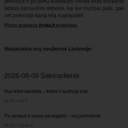
Įdienojus ir po pietų susikaups vienas kitas storesnis
lietaus kamuolinis debesis, kai kur trumpai palis, gali
net perkūnija kartą kitą sugriaudėti.
Pilnas straipsnis
lrytas.lt
svetainėje.
Naujausios orų naujienos Lietuvoje:
2026-08-09 Sekmadienis
Nuo kitos savaitės – kaitra ir audringi orai
05:36
•
tv3.lt
Po ramaus ir sauso savaitgalio – orų permainos
05:23
•
15min.lt