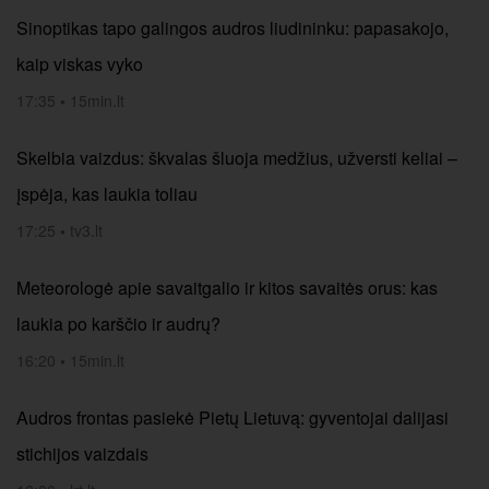
Sinoptikas tapo galingos audros liudininku: papasakojo,
kaip viskas vyko
17:35
•
15min.lt
Skelbia vaizdus: škvalas šluoja medžius, užversti keliai –
įspėja, kas laukia toliau
17:25
•
tv3.lt
Meteorologė apie savaitgalio ir kitos savaitės orus: kas
laukia po karščio ir audrų?
16:20
•
15min.lt
Audros frontas pasiekė Pietų Lietuvą: gyventojai dalijasi
stichijos vaizdais