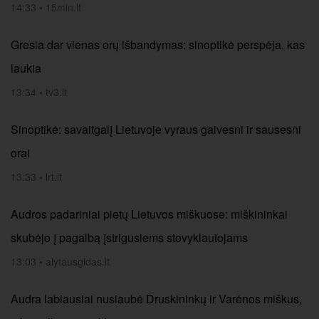
14:33
•
15min.lt
Gresia dar vienas orų išbandymas: sinoptikė perspėja, kas
laukia
13:34
•
tv3.lt
Sinoptikė: savaitgalį Lietuvoje vyraus gaivesni ir sausesni
orai
13:33
•
lrt.lt
Audros padariniai pietų Lietuvos miškuose: miškininkai
skubėjo į pagalbą įstrigusiems stovyklautojams
13:03
•
alytausgidas.lt
Audra labiausiai nusiaubė Druskininkų ir Varėnos miškus,