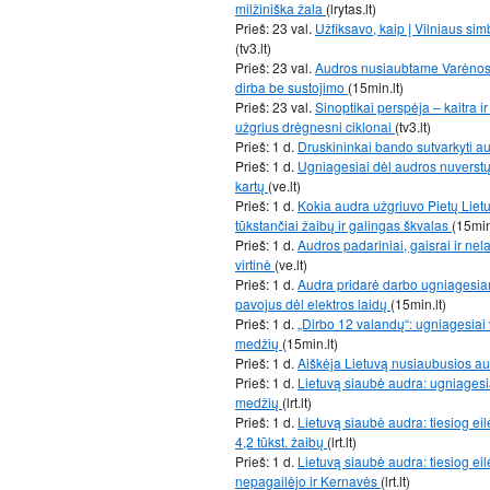
milžiniška žala
(lrytas.lt)
Prieš: 23 val.
Užfiksavo, kaip į Vilniaus sim
(tv3.lt)
Prieš: 23 val.
Audros nusiaubtame Varėnos r
dirba be sustojimo
(15min.lt)
Prieš: 23 val.
Sinoptikai perspėja – kaitra i
užgrius drėgnesni ciklonai
(tv3.lt)
Prieš: 1 d.
Druskininkai bando sutvarkyti a
Prieš: 1 d.
Ugniagesiai dėl audros nuverstų
kartų
(ve.lt)
Prieš: 1 d.
Kokia audra užgriuvo Pietų Lietu
tūkstančiai žaibų ir galingas škvalas
(15min
Prieš: 1 d.
Audros padariniai, gaisrai ir nel
virtinė
(ve.lt)
Prieš: 1 d.
Audra pridarė darbo ugniagesiams
pavojus dėl elektros laidų
(15min.lt)
Prieš: 1 d.
„Dirbo 12 valandų“: ugniagesiai 
medžių
(15min.lt)
Prieš: 1 d.
Aiškėja Lietuvą nusiaubusios au
Prieš: 1 d.
Lietuvą siaubė audra: ugniagesiai
medžių
(lrt.lt)
Prieš: 1 d.
Lietuvą siaubė audra: tiesiog eil
4,2 tūkst. žaibų
(lrt.lt)
Prieš: 1 d.
Lietuvą siaubė audra: tiesiog eilė
nepagailėjo ir Kernavės
(lrt.lt)