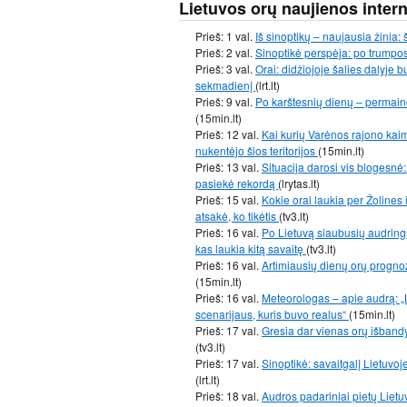
Lietuvos orų naujienos inter
Prieš: 1 val.
Iš sinoptikų – naujausia žinia: 
Prieš: 2 val.
Sinoptikė perspėja: po trumpo
Prieš: 3 val.
Orai: didžiojoje šalies dalyje
sekmadienį
(lrt.lt)
Prieš: 9 val.
Po karštesnių dienų – permainos
(15min.lt)
Prieš: 12 val.
Kai kurių Varėnos rajono kai
nukentėjo šios teritorijos
(15min.lt)
Prieš: 13 val.
Situacija darosi vis blogesnė
pasiekė rekordą
(lrytas.lt)
Prieš: 15 val.
Kokie orai laukia per Žolines 
atsakė, ko tikėtis
(tv3.lt)
Prieš: 16 val.
Po Lietuvą siaubusių audringų
kas laukia kitą savaitę
(tv3.lt)
Prieš: 16 val.
Artimiausių dienų orų progno
(15min.lt)
Prieš: 16 val.
Meteorologas – apie audrą: „
scenarijaus, kuris buvo realus“
(15min.lt)
Prieš: 17 val.
Gresia dar vienas orų išbandy
(tv3.lt)
Prieš: 17 val.
Sinoptikė: savaitgalį Lietuvoj
(lrt.lt)
Prieš: 18 val.
Audros padariniai pietų Lietu