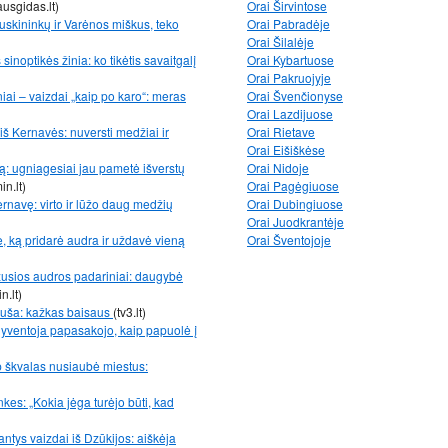
ausgidas.lt)
Orai Širvintose
uskininkų ir Varėnos miškus, teko
Orai Pabradėje
Orai Šilalėje
inoptikės žinia: ko tikėtis savaitgalį
Orai Kybartuose
Orai Pakruojyje
ai – vaizdai „kaip po karo“: meras
Orai Švenčionyse
Orai Lazdijuose
š Kernavės: nuversti medžiai ir
Orai Rietave
Orai Eišiškėse
: ugniagesiai jau pametė išverstų
Orai Nidoje
in.lt)
Orai Pagėgiuose
navę: virto ir lūžo daug medžių
Orai Dubingiuose
Orai Juodkrantėje
 ką pridarė audra ir uždavė vieną
Orai Šventojoje
žusios audros padariniai: daugybė
n.lt)
ruša: kažkas baisaus
(tv3.lt)
 – gyventoja papasakojo, kaip papuolė į
ip škvalas nusiaubė miestus:
kes: „Kokia jėga turėjo būti, kad
ntys vaizdai iš Dzūkijos: aiškėja