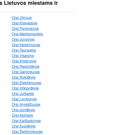
s Lietuvos miestams ir
Orai Vilniuje
Orai Klaipėdoje
Orai Panevėžyje
Orai Marijampolėje
Orai Jonavoje
Orai Kėdainiuose
Orai Tauragėje
Orai Visagine
Orai Kretingoje
Orai Radviliškyje
Orai Gargžduose
Orai Rokiškyje
Orai Elektrėnuose
Orai Vilkaviškyje
Orai Jurbarke
Orai Lentvaryje
Orai Anykščiuose
Orai Joniškyje
Orai Kelmėje
Orai Kaišiadoryse
Orai Kupiškyje
Orai Šalčininkuose