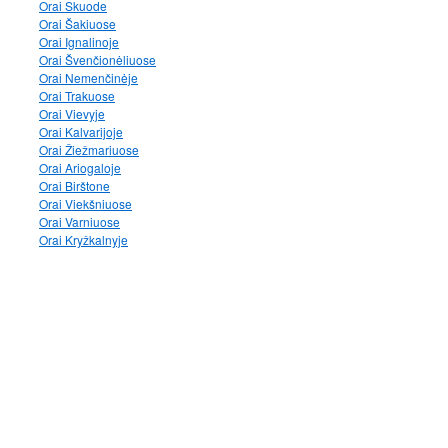
Orai Skuode
Orai Šakiuose
Orai Ignalinoje
Orai Švenčionėliuose
Orai Nemenčinėje
Orai Trakuose
Orai Vievyje
Orai Kalvarijoje
Orai Žiežmariuose
Orai Ariogaloje
Orai Birštone
Orai Viekšniuose
Orai Varniuose
Orai Kryžkalnyje