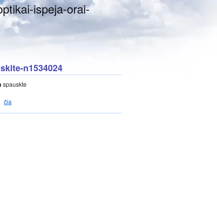
ptikai-ispeja-orai-
uoskite-n1534024
a
spauskte
čia