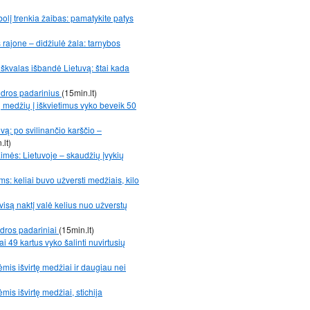
bolį trenkia žaibas: pamatykite patys
ajone – didžiulė žala: tarnybos
r škvalas išbandė Lietuvą: štai kada
udros padarinius
(15min.lt)
 medžių į iškvietimus vyko beveik 50
vą: po svilinančio karščio –
.lt)
aimės: Lietuvoje – skaudžių įvykių
: keliai buvo užversti medžiais, kilo
visą naktį valė kelius nuo užverstų
dros padariniai
(15min.lt)
 49 kartus vyko šalinti nuvirtusių
ėmis išvirtę medžiai ir daugiau nei
mis išvirtę medžiai, stichija