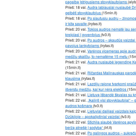
pagalbą įstrigusiems stovyklautojams
(alyt
Prieš: 18 val.
Audra labiausiai nusiaubė Dr
gelbėti stovyklautojus
(15min.lt)
Prieš: 18 val.
Po siautusių audrų – žinomos s
ir kitą savaitę
(lrytas.lt)
Prieš: 20 val.
Tokios audros nematė jau seni
kreipiasi į gyventojus
(tv3.lt)
Prieš: 20 val.
Po audros – skaudūs vaizdai i
pavojus lankytojams
(lrytas.lt)
Prieš: 20 val.
Varėnos vicemeras apie audrą
medžių skaičių, to nematėme 15 metų
(15m
Prieš: 21 val.
Audra nusiaubė legendinę Ker
(15min.lt)
Prieš: 21 val.
Ričardas Malinauskas parodė,
klausimą
(lrytas.lt)
Prieš: 21 val.
Lazdijų rajone tvarkomi praū
išverstų medžių, kai kur nėra elektros
(15mi
Prieš: 21 val.
Lietuvą išbandė škvalas su k
Prieš: 22 val.
„Įkalinti visi stovyklautojai“
audros košmarą
(tv3.lt)
Prieš: 22 val.
Lietuviai dalijasi vaizdais ka
Dzūkijoje – apokaliptiniai vaizdai
(tv3.lt)
Prieš: 22 val.
Stichija siaubė Varėnos apylin
beržą atnešė į sodybą“
(lrt.lt)
Prieš: 22 val.
Po galingos audros – sukrečia