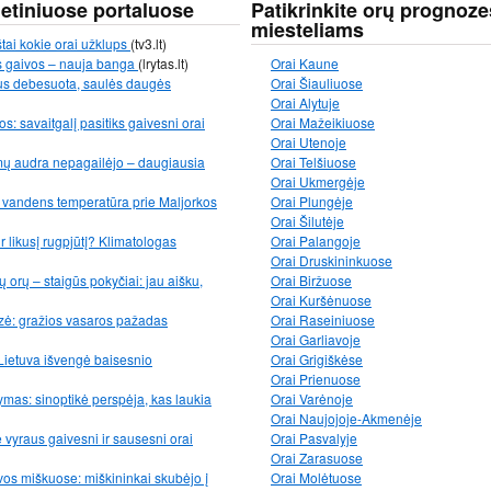
netiniuose portaluose
Patikrinkite orų prognoze
miesteliams
štai kokie orai užklups
(tv3.lt)
s gaivos – nauja banga
(lrytas.lt)
Orai Kaune
 bus debesuota, saulės daugės
Orai Šiauliuose
Orai Alytuje
: savaitgalį pasitiks gaivesni orai
Orai Mažeikiuose
Orai Utenoje
mų audra nepagailėjo – daugiausia
Orai Telšiuose
Orai Ukmergėje
: vandens temperatūra prie Maljorkos
Orai Plungėje
Orai Šilutėje
ir likusį rugpjūtį? Klimatologas
Orai Palangoje
Orai Druskininkuose
 orų – staigūs pokyčiai: jau aišku,
Orai Biržuose
Orai Kuršėnuose
zė: gražios vasaros pažadas
Orai Raseiniuose
Orai Garliavoje
Lietuva išvengė baisesnio
Orai Grigiškėse
Orai Prienuose
mas: sinoptikė perspėja, kas laukia
Orai Varėnoje
Orai Naujojoje-Akmenėje
e vyraus gaivesni ir sausesni orai
Orai Pasvalyje
Orai Zarasuose
vos miškuose: miškininkai skubėjo į
Orai Molėtuose