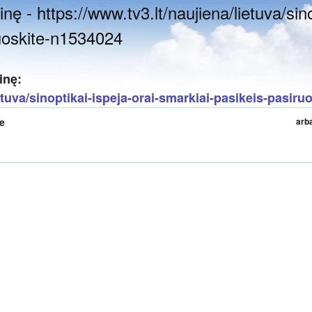
nę - https://www.tv3.lt/naujiena/lietuva/sino
ruoskite-n1534024
inę:
ietuva/sinoptikai-ispeja-orai-smarkiai-pasikeis-pasir
te
arb