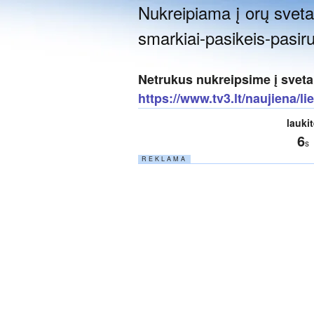
Nukreipiama į orų svetai
smarkiai-pasikeis-pasi
Netrukus nukreipsime į sveta
https://www.tv3.lt/naujiena/l
lauki
6
s
R E K L A M A