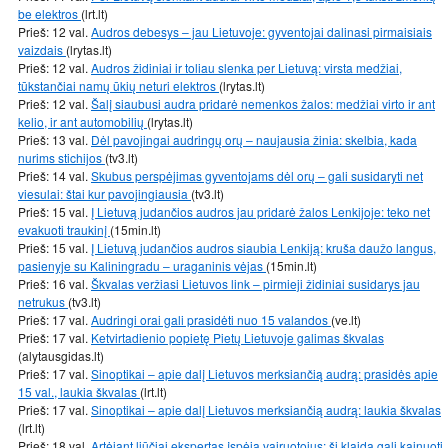
be elektros
(lrt.lt)
Prieš: 12 val.
Audros debesys – jau Lietuvoje: gyventojai dalinasi pirmaisiais
vaizdais
(lrytas.lt)
Prieš: 12 val.
Audros židiniai ir toliau slenka per Lietuvą: virsta medžiai,
tūkstančiai namų ūkių neturi elektros
(lrytas.lt)
Prieš: 12 val.
Šalį siaubusi audra pridarė nemenkos žalos: medžiai virto ir ant
kelio, ir ant automobilių
(lrytas.lt)
Prieš: 13 val.
Dėl pavojingai audringų orų – naujausia žinia: skelbia, kada
nurims stichijos
(tv3.lt)
Prieš: 14 val.
Skubus perspėjimas gyventojams dėl orų – gali susidaryti net
viesulai: štai kur pavojingiausia
(tv3.lt)
Prieš: 15 val.
Į Lietuvą judančios audros jau pridarė žalos Lenkijoje: teko net
evakuoti traukinį
(15min.lt)
Prieš: 15 val.
Į Lietuvą judančios audros siaubia Lenkiją: kruša daužo langus,
pasienyje su Kaliningradu – uraganinis vėjas
(15min.lt)
Prieš: 16 val.
Škvalas veržiasi Lietuvos link – pirmieji židiniai susidarys jau
netrukus
(tv3.lt)
Prieš: 17 val.
Audringi orai gali prasidėti nuo 15 valandos
(ve.lt)
Prieš: 17 val.
Ketvirtadienio popietę Pietų Lietuvoje galimas škvalas
(alytausgidas.lt)
Prieš: 17 val.
Sinoptikai – apie dalį Lietuvos merksiančią audrą: prasidės apie
15 val., laukia škvalas
(lrt.lt)
Prieš: 17 val.
Sinoptikai – apie dalį Lietuvos merksiančią audrą: laukia škvalas
(lrt.lt)
Prieš: 18 val.
Artėjant liūčiai ekspertas įspėja vairuotojus: ši klaida gali kainuoti