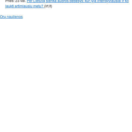
Prieš: 23 val.
Per Lietuvą slenka audros debesys: kur lyja intensyviausiai ir ko
laukti artimiausiu metu?
(lrt.lt)
Orų naujienos