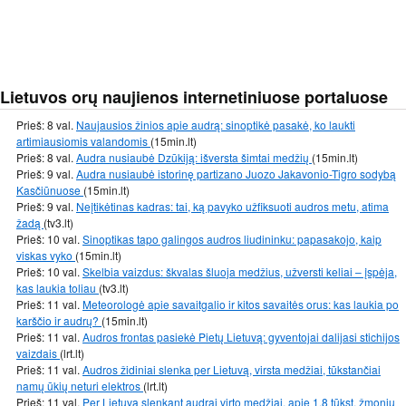
Lietuvos orų naujienos internetiniuose portaluose
Prieš: 8 val.
Naujausios žinios apie audrą: sinoptikė pasakė, ko laukti
artimiausiomis valandomis
(15min.lt)
Prieš: 8 val.
Audra nusiaubė Dzūkiją: išversta šimtai medžių
(15min.lt)
Prieš: 9 val.
Audra nusiaubė istorinę partizano Juozo Jakavonio-Tigro sodybą
Kasčiūnuose
(15min.lt)
Prieš: 9 val.
Neįtikėtinas kadras: tai, ką pavyko užfiksuoti audros metu, atima
žadą
(tv3.lt)
Prieš: 10 val.
Sinoptikas tapo galingos audros liudininku: papasakojo, kaip
viskas vyko
(15min.lt)
Prieš: 10 val.
Skelbia vaizdus: škvalas šluoja medžius, užversti keliai – įspėja,
kas laukia toliau
(tv3.lt)
Prieš: 11 val.
Meteorologė apie savaitgalio ir kitos savaitės orus: kas laukia po
karščio ir audrų?
(15min.lt)
Prieš: 11 val.
Audros frontas pasiekė Pietų Lietuvą: gyventojai dalijasi stichijos
vaizdais
(lrt.lt)
Prieš: 11 val.
Audros židiniai slenka per Lietuvą, virsta medžiai, tūkstančiai
namų ūkių neturi elektros
(lrt.lt)
Prieš: 11 val.
Per Lietuvą slenkant audrai virto medžiai, apie 1,8 tūkst. žmonių