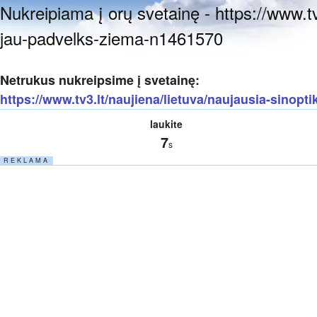
Nukreipiama į orų svetainę - https://www.tv
jau-padvelks-ziema-n1461570
Netrukus nukreipsime į svetainę:
https://www.tv3.lt/naujiena/lietuva/naujausia-sinopt
laukite
7
s
R E K L A M A