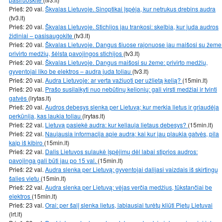
Prieš: 20 val.
Škvalas Lietuvoje. Sinoptikai įspėja, kur netrukus drebins audra
(tv3.lt)
Prieš: 20 val.
Škvalas Lietuvoje. Stichijos jau trankosi: skelbia, kur juda audros
židiniai – pasisaugokite
(tv3.lt)
Prieš: 20 val.
Škvalas Lietuvoje. Dangus šiuose rajonuose jau maišosi su žeme
privirto medžių, šėlsta pavojingos stichijos
(tv3.lt)
Prieš: 20 val.
Škvalas Lietuvoje. Dangus maišosi su žeme: privirto medžių,
gyventojai liko be elektros – audra juda toliau
(tv3.lt)
Prieš: 20 val.
Audra Lietuvoje: ar verta važiuoti per užlietą kelią?
(15min.lt)
Prieš: 20 val.
Prašo susilaikyti nuo nebūtinų kelionių: gali virsti medžiai ir tvinti
gatvės
(lrytas.lt)
Prieš: 20 val.
Audros debesys slenka per Lietuvą: kur merkia lietus ir griaudėja
perkūnija, kas laukia toliau
(lrytas.lt)
Prieš: 22 val.
Lietuvą pasiekė audra: kur keliauja lietaus debesys?
(15min.lt)
Prieš: 22 val.
Naujausia informacija apie audrą: kai kur jau plaukia gatvės, pila
kaip iš kibiro
(15min.lt)
Prieš: 22 val.
Dalis Lietuvos sulaukė įspėjimų dėl labai stiprios audros:
pavojinga gali būti jau po 15 val.
(15min.lt)
Prieš: 22 val.
Audra slenka per Lietuvą: gyventojai dalijasi vaizdais iš skirtingų
šalies vietų
(15min.lt)
Prieš: 22 val.
Audra slenka per Lietuvą: vėjas verčia medžius, tūkstančiai be
elektros
(15min.lt)
Prieš: 23 val.
Orai: per šalį slenka lietus, labiausiai turėtų kliūti Pietų Lietuvai
(lrt.lt)