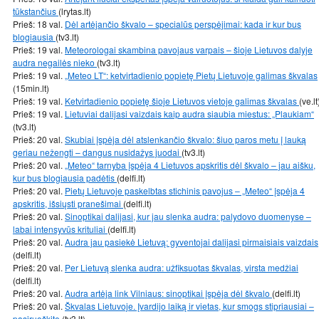
tūkstančius
(lrytas.lt)
Prieš: 18 val.
Dėl artėjančio škvalo – specialūs perspėjimai: kada ir kur bus
blogiausia
(tv3.lt)
Prieš: 19 val.
Meteorologai skambina pavojaus varpais – šioje Lietuvos dalyje
audra negailės nieko
(tv3.lt)
Prieš: 19 val.
„Meteo LT“: ketvirtadienio popietę Pietų Lietuvoje galimas škvalas
(15min.lt)
Prieš: 19 val.
Ketvirtadienio popietę šioje Lietuvos vietoje galimas škvalas
(ve.lt
Prieš: 19 val.
Lietuviai dalijasi vaizdais kaip audra siaubia miestus: „Plaukiam“
(tv3.lt)
Prieš: 20 val.
Skubiai įspėja dėl atslenkančio škvalo: šiuo paros metu į lauką
geriau nežengti – dangus nusidažys juodai
(tv3.lt)
Prieš: 20 val.
„Meteo“ tarnyba įspėja 4 Lietuvos apskritis dėl škvalo – jau aišku,
kur bus blogiausia padėtis
(delfi.lt)
Prieš: 20 val.
Pietų Lietuvoje paskelbtas stichinis pavojus – „Meteo“ įspėja 4
apskritis, išsiųsti pranešimai
(delfi.lt)
Prieš: 20 val.
Sinoptikai dalijasi, kur jau slenka audra: palydovo duomenyse –
labai intensyvūs krituliai
(delfi.lt)
Prieš: 20 val.
Audra jau pasiekė Lietuvą: gyventojai dalijasi pirmaisiais vaizdais
(delfi.lt)
Prieš: 20 val.
Per Lietuvą slenka audra: užfiksuotas škvalas, virsta medžiai
(delfi.lt)
Prieš: 20 val.
Audra artėja link Vilniaus: sinoptikai įspėja dėl škvalo
(delfi.lt)
Prieš: 20 val.
Škvalas Lietuvoje. Įvardijo laiką ir vietas, kur smogs stipriausiai –
pasiruoškite
(tv3.lt)