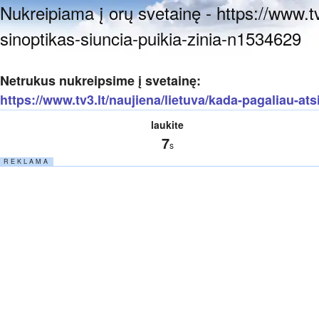
Nukreipiama į orų svetainę - https://www.tv
sinoptikas-siuncia-puikia-zinia-n1534629
Netrukus nukreipsime į svetainę:
https://www.tv3.lt/naujiena/lietuva/kada-pagaliau-ats
laukite
7
s
R E K L A M A