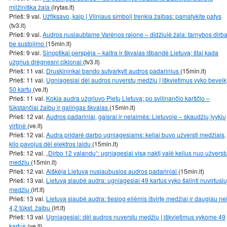
milžiniška žala
(lrytas.lt)
Prieš: 9 val.
Užfiksavo, kaip į Vilniaus simbolį trenkia žaibas: pamatykite patys
(tv3.lt)
Prieš: 9 val.
Audros nusiaubtame Varėnos rajone – didžiulė žala: tarnybos dirb
be sustojimo
(15min.lt)
Prieš: 9 val.
Sinoptikai perspėja – kaitra ir škvalas išbandė Lietuvą: štai kada
užgrius drėgnesni ciklonai
(tv3.lt)
Prieš: 11 val.
Druskininkai bando sutvarkyti audros padarinius
(15min.lt)
Prieš: 11 val.
Ugniagesiai dėl audros nuverstų medžių į iškvietimus vyko beveik
50 kartų
(ve.lt)
Prieš: 11 val.
Kokia audra užgriuvo Pietų Lietuvą: po svilinančio karščio –
tūkstančiai žaibų ir galingas škvalas
(15min.lt)
Prieš: 12 val.
Audros padariniai, gaisrai ir nelaimės: Lietuvoje – skaudžių įvykių
virtinė
(ve.lt)
Prieš: 12 val.
Audra pridarė darbo ugniagesiams: keliai buvo užversti medžiais,
kilo pavojus dėl elektros laidų
(15min.lt)
Prieš: 12 val.
„Dirbo 12 valandų“: ugniagesiai visą naktį valė kelius nuo užverst
medžių
(15min.lt)
Prieš: 12 val.
Aiškėja Lietuvą nusiaubusios audros padariniai
(15min.lt)
Prieš: 13 val.
Lietuvą siaubė audra: ugniagesiai 49 kartus vyko šalinti nuvirtusių
medžių
(lrt.lt)
Prieš: 13 val.
Lietuvą siaubė audra: tiesiog eilėmis išvirtę medžiai ir daugiau ne
4,2 tūkst. žaibų
(lrt.lt)
Prieš: 13 val.
Ugniagesiai: dėl audros nuverstų medžių į iškvietimus vykome 49
kartus
(ve.lt)