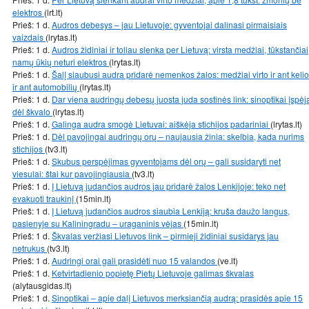
elektros
(lrt.lt)
Prieš: 1 d.
Audros debesys – jau Lietuvoje: gyventojai dalinasi pirmaisiais
vaizdais
(lrytas.lt)
Prieš: 1 d.
Audros židiniai ir toliau slenka per Lietuvą: virsta medžiai, tūkstančiai
namų ūkių neturi elektros
(lrytas.lt)
Prieš: 1 d.
Šalį siaubusi audra pridarė nemenkos žalos: medžiai virto ir ant kelio
ir ant automobilių
(lrytas.lt)
Prieš: 1 d.
Dar viena audringų debesų juosta juda sostinės link: sinoptikai įspėj
dėl škvalo
(lrytas.lt)
Prieš: 1 d.
Galinga audra smogė Lietuvai: aiškėja stichijos padariniai
(lrytas.lt)
Prieš: 1 d.
Dėl pavojingai audringų orų – naujausia žinia: skelbia, kada nurims
stichijos
(tv3.lt)
Prieš: 1 d.
Skubus perspėjimas gyventojams dėl orų – gali susidaryti net
viesulai: štai kur pavojingiausia
(tv3.lt)
Prieš: 1 d.
Į Lietuvą judančios audros jau pridarė žalos Lenkijoje: teko net
evakuoti traukinį
(15min.lt)
Prieš: 1 d.
Į Lietuvą judančios audros siaubia Lenkiją: kruša daužo langus,
pasienyje su Kaliningradu – uraganinis vėjas
(15min.lt)
Prieš: 1 d.
Škvalas veržiasi Lietuvos link – pirmieji židiniai susidarys jau
netrukus
(tv3.lt)
Prieš: 1 d.
Audringi orai gali prasidėti nuo 15 valandos
(ve.lt)
Prieš: 1 d.
Ketvirtadienio popietę Pietų Lietuvoje galimas škvalas
(alytausgidas.lt)
Prieš: 1 d.
Sinoptikai – apie dalį Lietuvos merksiančią audrą: prasidės apie 15