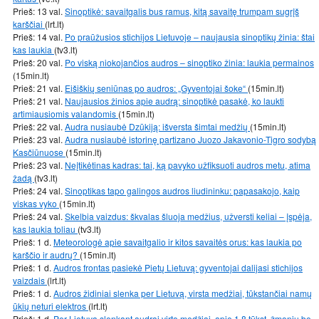
Prieš: 13 val.
Sinoptikė: savaitgalis bus ramus, kitą savaitę trumpam sugrįš
karščiai
(lrt.lt)
Prieš: 14 val.
Po praūžusios stichijos Lietuvoje – naujausia sinoptikų žinia: štai
kas laukia
(tv3.lt)
Prieš: 20 val.
Po viską niokojančios audros – sinoptiko žinia: laukia permainos
(15min.lt)
Prieš: 21 val.
Eišiškių seniūnas po audros: „Gyventojai šoke“
(15min.lt)
Prieš: 21 val.
Naujausios žinios apie audrą: sinoptikė pasakė, ko laukti
artimiausiomis valandomis
(15min.lt)
Prieš: 22 val.
Audra nusiaubė Dzūkiją: išversta šimtai medžių
(15min.lt)
Prieš: 23 val.
Audra nusiaubė istorinę partizano Juozo Jakavonio-Tigro sodybą
Kasčiūnuose
(15min.lt)
Prieš: 23 val.
Neįtikėtinas kadras: tai, ką pavyko užfiksuoti audros metu, atima
žadą
(tv3.lt)
Prieš: 24 val.
Sinoptikas tapo galingos audros liudininku: papasakojo, kaip
viskas vyko
(15min.lt)
Prieš: 24 val.
Skelbia vaizdus: škvalas šluoja medžius, užversti keliai – įspėja,
kas laukia toliau
(tv3.lt)
Prieš: 1 d.
Meteorologė apie savaitgalio ir kitos savaitės orus: kas laukia po
karščio ir audrų?
(15min.lt)
Prieš: 1 d.
Audros frontas pasiekė Pietų Lietuvą: gyventojai dalijasi stichijos
vaizdais
(lrt.lt)
Prieš: 1 d.
Audros židiniai slenka per Lietuvą, virsta medžiai, tūkstančiai namų
ūkių neturi elektros
(lrt.lt)
Prieš: 1 d.
Per Lietuvą slenkant audrai virto medžiai, apie 1,8 tūkst. žmonių be