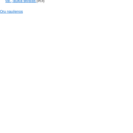
val., laukia škvalas
(lrt.lt)
Orų naujienos