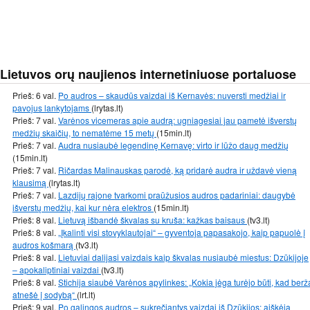
Lietuvos orų naujienos internetiniuose portaluose
Prieš: 6 val.
Po audros – skaudūs vaizdai iš Kernavės: nuversti medžiai ir
pavojus lankytojams
(lrytas.lt)
Prieš: 7 val.
Varėnos vicemeras apie audrą: ugniagesiai jau pametė išverstų
medžių skaičių, to nematėme 15 metų
(15min.lt)
Prieš: 7 val.
Audra nusiaubė legendinę Kernavę: virto ir lūžo daug medžių
(15min.lt)
Prieš: 7 val.
Ričardas Malinauskas parodė, ką pridarė audra ir uždavė vieną
klausimą
(lrytas.lt)
Prieš: 7 val.
Lazdijų rajone tvarkomi praūžusios audros padariniai: daugybė
išverstų medžių, kai kur nėra elektros
(15min.lt)
Prieš: 8 val.
Lietuvą išbandė škvalas su kruša: kažkas baisaus
(tv3.lt)
Prieš: 8 val.
„Įkalinti visi stovyklautojai“ – gyventoja papasakojo, kaip papuolė į
audros košmarą
(tv3.lt)
Prieš: 8 val.
Lietuviai dalijasi vaizdais kaip škvalas nusiaubė miestus: Dzūkijoje
– apokaliptiniai vaizdai
(tv3.lt)
Prieš: 8 val.
Stichija siaubė Varėnos apylinkes: „Kokia jėga turėjo būti, kad berž
atnešė į sodybą“
(lrt.lt)
Prieš: 9 val.
Po galingos audros – sukrečiantys vaizdai iš Dzūkijos: aiškėja