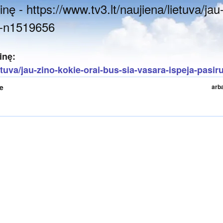
nę - https://www.tv3.lt/naujiena/lietuva/jau
ti-n1519656
inę:
ietuva/jau-zino-kokie-orai-bus-sia-vasara-ispeja-pasi
te
arb