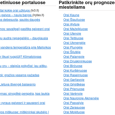
netiniuose portaluose
Patikrinkite orų prognoze
miesteliams
štai kokie orai užklups
(tv3.lt)
s gaivos – nauja banga
(lrytas.lt)
Orai Kaune
 bus debesuota, saulės daugės
Orai Šiauliuose
Orai Alytuje
os: savaitgalį pasitiks gaivesni orai
Orai Mažeikiuose
Orai Utenoje
mų audra nepagailėjo – daugiausia
Orai Telšiuose
Orai Ukmergėje
: vandens temperatūra prie Maljorkos
Orai Plungėje
Orai Šilutėje
ir likusį rugpjūtį? Klimatologas
Orai Palangoje
Orai Druskininkuose
 orų – staigūs pokyčiai: jau aišku,
Orai Biržuose
Orai Kuršėnuose
zė: gražios vasaros pažadas
Orai Raseiniuose
Orai Garliavoje
Lietuva išvengė baisesnio
Orai Grigiškėse
Orai Prienuose
mas: sinoptikė perspėja, kas laukia
Orai Varėnoje
Orai Naujojoje-Akmenėje
e vyraus gaivesni ir sausesni orai
Orai Pasvalyje
Orai Zarasuose
vos miškuose: miškininkai skubėjo į
Orai Molėtuose