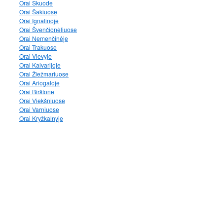
Orai Skuode
Orai Šakiuose
Orai Ignalinoje
Orai Švenčionėliuose
Orai Nemenčinėje
Orai Trakuose
Orai Vievyje
Orai Kalvarijoje
Orai Žiežmariuose
Orai Ariogaloje
Orai Birštone
Orai Viekšniuose
Orai Varniuose
Orai Kryžkalnyje