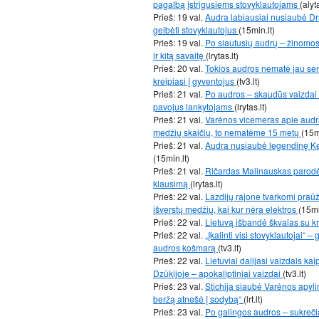
pagalbą įstrigusiems stovyklautojams
(alyt
Prieš: 19 val.
Audra labiausiai nusiaubė Dr
gelbėti stovyklautojus
(15min.lt)
Prieš: 19 val.
Po siautusių audrų – žinomos s
ir kitą savaitę
(lrytas.lt)
Prieš: 20 val.
Tokios audros nematė jau seni
kreipiasi į gyventojus
(tv3.lt)
Prieš: 21 val.
Po audros – skaudūs vaizdai i
pavojus lankytojams
(lrytas.lt)
Prieš: 21 val.
Varėnos vicemeras apie audrą
medžių skaičių, to nematėme 15 metų
(15m
Prieš: 21 val.
Audra nusiaubė legendinę Ker
(15min.lt)
Prieš: 21 val.
Ričardas Malinauskas parodė,
klausimą
(lrytas.lt)
Prieš: 22 val.
Lazdijų rajone tvarkomi praū
išverstų medžių, kai kur nėra elektros
(15mi
Prieš: 22 val.
Lietuvą išbandė škvalas su k
Prieš: 22 val.
„Įkalinti visi stovyklautojai“
audros košmarą
(tv3.lt)
Prieš: 22 val.
Lietuviai dalijasi vaizdais ka
Dzūkijoje – apokaliptiniai vaizdai
(tv3.lt)
Prieš: 23 val.
Stichija siaubė Varėnos apylin
beržą atnešė į sodybą“
(lrt.lt)
Prieš: 23 val.
Po galingos audros – sukrečia