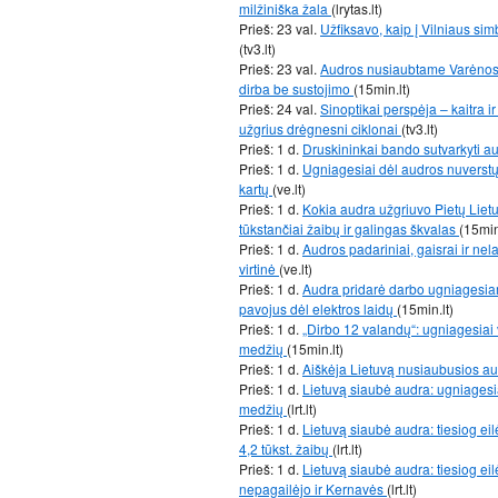
milžiniška žala
(lrytas.lt)
Prieš: 23 val.
Užfiksavo, kaip į Vilniaus sim
(tv3.lt)
Prieš: 23 val.
Audros nusiaubtame Varėnos r
dirba be sustojimo
(15min.lt)
Prieš: 24 val.
Sinoptikai perspėja – kaitra i
užgrius drėgnesni ciklonai
(tv3.lt)
Prieš: 1 d.
Druskininkai bando sutvarkyti a
Prieš: 1 d.
Ugniagesiai dėl audros nuverstų
kartų
(ve.lt)
Prieš: 1 d.
Kokia audra užgriuvo Pietų Lietu
tūkstančiai žaibų ir galingas škvalas
(15min
Prieš: 1 d.
Audros padariniai, gaisrai ir nel
virtinė
(ve.lt)
Prieš: 1 d.
Audra pridarė darbo ugniagesiams
pavojus dėl elektros laidų
(15min.lt)
Prieš: 1 d.
„Dirbo 12 valandų“: ugniagesiai 
medžių
(15min.lt)
Prieš: 1 d.
Aiškėja Lietuvą nusiaubusios au
Prieš: 1 d.
Lietuvą siaubė audra: ugniagesiai
medžių
(lrt.lt)
Prieš: 1 d.
Lietuvą siaubė audra: tiesiog eil
4,2 tūkst. žaibų
(lrt.lt)
Prieš: 1 d.
Lietuvą siaubė audra: tiesiog eilė
nepagailėjo ir Kernavės
(lrt.lt)