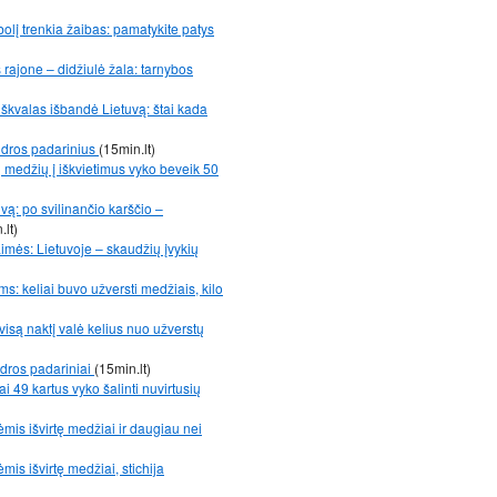
bolį trenkia žaibas: pamatykite patys
ajone – didžiulė žala: tarnybos
r škvalas išbandė Lietuvą: štai kada
udros padarinius
(15min.lt)
 medžių į iškvietimus vyko beveik 50
vą: po svilinančio karščio –
.lt)
aimės: Lietuvoje – skaudžių įvykių
: keliai buvo užversti medžiais, kilo
visą naktį valė kelius nuo užverstų
dros padariniai
(15min.lt)
 49 kartus vyko šalinti nuvirtusių
ėmis išvirtę medžiai ir daugiau nei
mis išvirtę medžiai, stichija