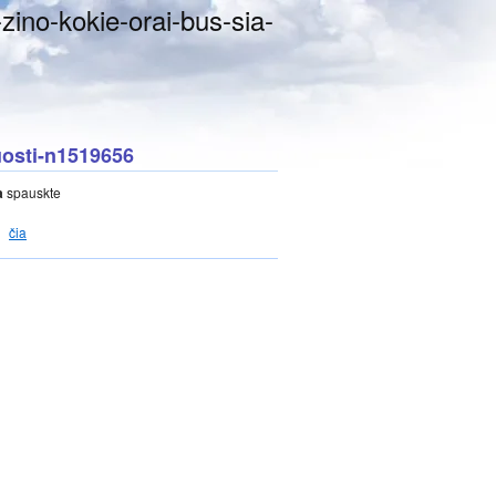
-zino-kokie-orai-bus-sia-
ruosti-n1519656
a
spauskte
čia