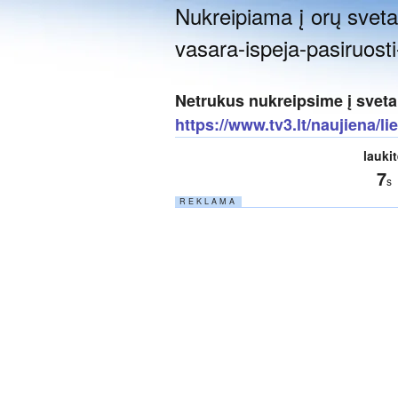
Nukreipiama į orų svetai
vasara-ispeja-pasiruos
Netrukus nukreipsime į sveta
https://www.tv3.lt/naujiena/l
lauki
6
s
R E K L A M A