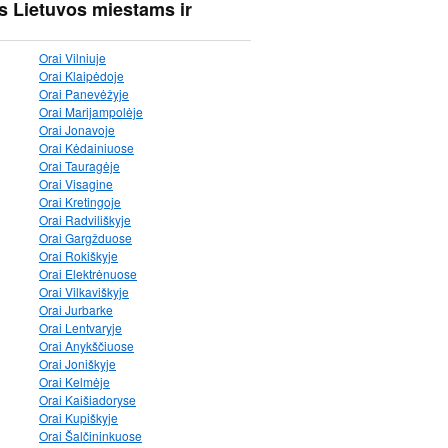
s Lietuvos miestams ir
Orai Vilniuje
Orai Klaipėdoje
Orai Panevėžyje
Orai Marijampolėje
Orai Jonavoje
Orai Kėdainiuose
Orai Tauragėje
Orai Visagine
Orai Kretingoje
Orai Radviliškyje
Orai Gargžduose
Orai Rokiškyje
Orai Elektrėnuose
Orai Vilkaviškyje
Orai Jurbarke
Orai Lentvaryje
Orai Anykščiuose
Orai Joniškyje
Orai Kelmėje
Orai Kaišiadoryse
Orai Kupiškyje
Orai Šalčininkuose