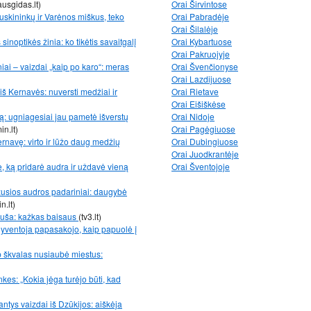
ausgidas.lt)
Orai Širvintose
uskininkų ir Varėnos miškus, teko
Orai Pabradėje
Orai Šilalėje
inoptikės žinia: ko tikėtis savaitgalį
Orai Kybartuose
Orai Pakruojyje
ai – vaizdai „kaip po karo“: meras
Orai Švenčionyse
Orai Lazdijuose
š Kernavės: nuversti medžiai ir
Orai Rietave
Orai Eišiškėse
: ugniagesiai jau pametė išverstų
Orai Nidoje
in.lt)
Orai Pagėgiuose
navę: virto ir lūžo daug medžių
Orai Dubingiuose
Orai Juodkrantėje
 ką pridarė audra ir uždavė vieną
Orai Šventojoje
žusios audros padariniai: daugybė
n.lt)
ruša: kažkas baisaus
(tv3.lt)
 – gyventoja papasakojo, kaip papuolė į
ip škvalas nusiaubė miestus:
kes: „Kokia jėga turėjo būti, kad
ntys vaizdai iš Dzūkijos: aiškėja