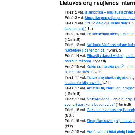
Lietuvos orų naujienos inter
Prieš: 2 val.
Iš sinoptikų – naujausia žinia: 
Prieš: 3 val.
Sinoptikė perspėja: po trumpo
Prieš: 3 val.
Orai: didžiojoje šalies dalyje
sekmadienį
(lrt.lt)
Prieš: 10 val.
Po karštesnių dienų – permain
(15min.lt)
Prieš: 12 val.
Kai kurių Varėnos rajono kai
nukentėjo šios teritorijos
(15min.lt)
Prieš: 14 val.
Situacija darosi vis blogesnė
pasiekė rekordą
(lrytas.lt)
Prieš: 15 val.
Kokie orai laukia per Žolines 
atsakė, ko tikėtis
(tv3.lt)
Prieš: 17 val.
Po Lietuvą siaubusių audringų
kas laukia kitą savaitę
(tv3.lt)
Prieš: 17 val.
Artimiausių dienų orų progno
(15min.lt)
Prieš: 17 val.
Meteorologas – apie audrą: „
scenarijaus, kuris buvo realus“
(15min.lt)
Prieš: 18 val.
Gresia dar vienas orų išbandy
(tv3.lt)
Prieš: 18 val.
Sinoptikė: savaitgalį Lietuvoj
(lrt.lt)
Prieš: 18 val.
Audros padariniai pietų Lietu