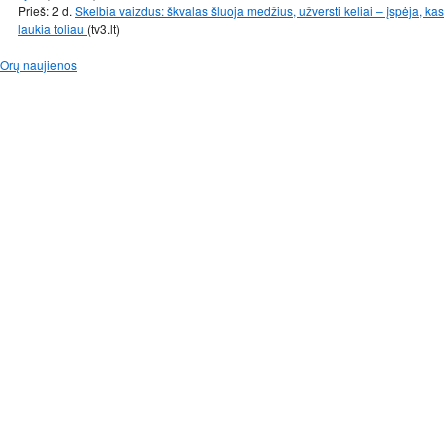
Prieš: 2 d.
Skelbia vaizdus: škvalas šluoja medžius, užversti keliai – įspėja, kas
laukia toliau
(tv3.lt)
Orų naujienos