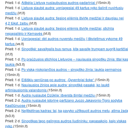
Prieš: 1 d.
Aiškėja Lietuvą nusiaubusios audros padariniai
(15min.lt)
Prieš: 1 d.
Lietuvą siaubė audra: ugniagesiai 49 kartus vyko šalinti nuvirtusių
medžių
(lrt.lt)
Prieš: 1 d.
Lietuvą siaubė audra: tiesiog eilėmis išvirtę medžiai ir daugiau nei
4,2 tūkst. žaibų
(lrt.lt)
Prieš: 1 d.
Lietuvą siaubė audra: tiesiog eilėmis išvirtę medžiai, stichija
nepagailėjo ir Kernavės
(lrt.lt)
Prieš: 1 d.
Ugniagesiai: dėl audros nuverstų medžių į iškvietimus vykome 49
kartus
(ve.lt)
Prieš: 1 d.
Sinoptikė: savaitgalis bus ramus, kitą savaitę trumpam sugrįš karščia
(lrt.lt)
Prieš: 1 d.
Po praūžusios stichijos Lietuvoje – naujausia sinoptikų žinia: štai kas
laukia
(tv3.lt)
Prieš: 1 d.
Po viską niokojančios audros – sinoptiko žinia: laukia permainos
(15min.lt)
Prieš: 1 d.
Eišiškių seniūnas po audros: „Gyventojai šoke“
(15min.lt)
Prieš: 1 d.
Naujausios žinios apie audrą: sinoptikė pasakė, ko laukti
artimiausiomis valandomis
(15min.lt)
Prieš: 1 d.
Audra nusiaubė Dzūkiją: išversta šimtai medžių
(15min.lt)
Prieš: 2 d.
Audra nusiaubė istorinę partizano Juozo Jakavonio-Tigro sodybą
Kasčiūnuose
(15min.lt)
Prieš: 2 d.
Neįtikėtinas kadras: tai, ką pavyko užfiksuoti audros metu, atima žad
(tv3.lt)
Prieš: 2 d.
Sinoptikas tapo galingos audros liudininku: papasakojo, kaip viskas
vyko
(15min.lt)