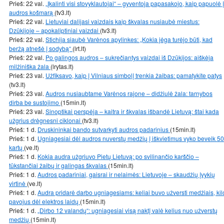
Prieš: 22 val.
„Įkalinti visi stovyklautojai“ – gyventoja papasakojo, kaip papuolė į
audros košmarą
(tv3.lt)
Prieš: 22 val.
Lietuviai dalijasi vaizdais kaip škvalas nusiaubė miestus:
Dzūkijoje – apokaliptiniai vaizdai
(tv3.lt)
Prieš: 22 val.
Stichija siaubė Varėnos apylinkes: „Kokia jėga turėjo būti, kad
beržą atnešė į sodybą“
(lrt.lt)
Prieš: 22 val.
Po galingos audros – sukrečiantys vaizdai iš Dzūkijos: aiškėja
milžiniška žala
(lrytas.lt)
Prieš: 23 val.
Užfiksavo, kaip į Vilniaus simbolį trenkia žaibas: pamatykite patys
(tv3.lt)
Prieš: 23 val.
Audros nusiaubtame Varėnos rajone – didžiulė žala: tarnybos
dirba be sustojimo
(15min.lt)
Prieš: 23 val.
Sinoptikai perspėja – kaitra ir škvalas išbandė Lietuvą: štai kada
užgrius drėgnesni ciklonai
(tv3.lt)
Prieš: 1 d.
Druskininkai bando sutvarkyti audros padarinius
(15min.lt)
Prieš: 1 d.
Ugniagesiai dėl audros nuverstų medžių į iškvietimus vyko beveik 50
kartų
(ve.lt)
Prieš: 1 d.
Kokia audra užgriuvo Pietų Lietuvą: po svilinančio karščio –
tūkstančiai žaibų ir galingas škvalas
(15min.lt)
Prieš: 1 d.
Audros padariniai, gaisrai ir nelaimės: Lietuvoje – skaudžių įvykių
virtinė
(ve.lt)
Prieš: 1 d.
Audra pridarė darbo ugniagesiams: keliai buvo užversti medžiais, kil
pavojus dėl elektros laidų
(15min.lt)
Prieš: 1 d.
„Dirbo 12 valandų“: ugniagesiai visą naktį valė kelius nuo užverstų
medžių
(15min.lt)