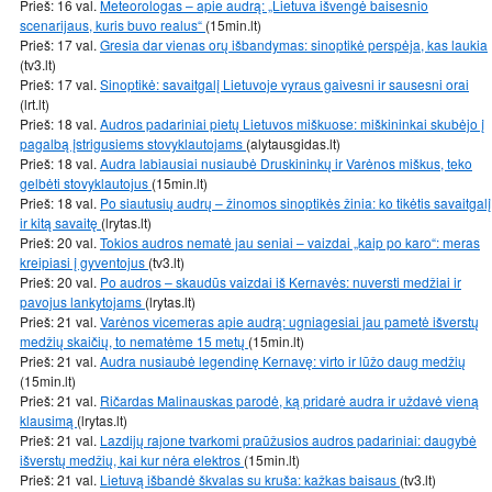
Prieš: 16 val.
Meteorologas – apie audrą: „Lietuva išvengė baisesnio
scenarijaus, kuris buvo realus“
(15min.lt)
Prieš: 17 val.
Gresia dar vienas orų išbandymas: sinoptikė perspėja, kas laukia
(tv3.lt)
Prieš: 17 val.
Sinoptikė: savaitgalį Lietuvoje vyraus gaivesni ir sausesni orai
(lrt.lt)
Prieš: 18 val.
Audros padariniai pietų Lietuvos miškuose: miškininkai skubėjo į
pagalbą įstrigusiems stovyklautojams
(alytausgidas.lt)
Prieš: 18 val.
Audra labiausiai nusiaubė Druskininkų ir Varėnos miškus, teko
gelbėti stovyklautojus
(15min.lt)
Prieš: 18 val.
Po siautusių audrų – žinomos sinoptikės žinia: ko tikėtis savaitgalį
ir kitą savaitę
(lrytas.lt)
Prieš: 20 val.
Tokios audros nematė jau seniai – vaizdai „kaip po karo“: meras
kreipiasi į gyventojus
(tv3.lt)
Prieš: 20 val.
Po audros – skaudūs vaizdai iš Kernavės: nuversti medžiai ir
pavojus lankytojams
(lrytas.lt)
Prieš: 21 val.
Varėnos vicemeras apie audrą: ugniagesiai jau pametė išverstų
medžių skaičių, to nematėme 15 metų
(15min.lt)
Prieš: 21 val.
Audra nusiaubė legendinę Kernavę: virto ir lūžo daug medžių
(15min.lt)
Prieš: 21 val.
Ričardas Malinauskas parodė, ką pridarė audra ir uždavė vieną
klausimą
(lrytas.lt)
Prieš: 21 val.
Lazdijų rajone tvarkomi praūžusios audros padariniai: daugybė
išverstų medžių, kai kur nėra elektros
(15min.lt)
Prieš: 21 val.
Lietuvą išbandė škvalas su kruša: kažkas baisaus
(tv3.lt)