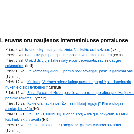
Lietuvos orų naujienos internetiniuose portaluose
Prieš: 2 val.
Iš sinoptikų – naujausia žinia: štai kokie orai užklups
(tv3.lt)
Prieš: 2 val.
Sinoptikė perspėja: po trumpos gaivos – nauja banga
(lrytas.lt)
Prieš: 3 val.
Orai: didžiojoje šalies dalyje bus debesuota, saulės daugės
sekmadienį
(lrt.lt)
Prieš: 10 val.
Po karštesnių dienų – permainos: savaitgalį pasitiks gaivesni orai
(15min.lt)
Prieš: 12 val.
Kai kurių Varėnos rajono kaimų audra nepagailėjo – daugiausia
nukentėjo šios teritorijos
(15min.lt)
Prieš: 13 val.
Situacija darosi vis blogesnė: vandens temperatūra prie Maljorko
pasiekė rekordą
(lrytas.lt)
Prieš: 15 val.
Kokie orai laukia per Žolines ir likusį rugpjūtį? Klimatologas
atsakė, ko tikėtis
(tv3.lt)
Prieš: 16 val.
Po Lietuvą siaubusių audringų orų – staigūs pokyčiai: jau aišku,
kas laukia kitą savaitę
(tv3.lt)
Prieš: 16 val.
Artimiausių dienų orų prognozė: gražios vasaros pažadas
(15min.lt)