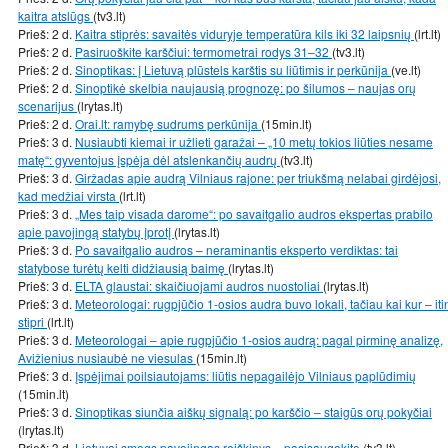
kaitra atslūgs
(tv3.lt)
Prieš: 2 d.
Kaitra stiprės: savaitės viduryje temperatūra kils iki 32 laipsnių
(lrt.lt)
Prieš: 2 d.
Pasiruoškite karščiui: termometrai rodys 31–32
(tv3.lt)
Prieš: 2 d.
Sinoptikas: į Lietuvą plūstels karštis su liūtimis ir perkūnija
(ve.lt)
Prieš: 2 d.
Sinoptikė skelbia naujausią prognozę: po šilumos – naujas orų
scenarijus
(lrytas.lt)
Prieš: 2 d.
Orai.lt: ramybę sudrums perkūnija
(15min.lt)
Prieš: 3 d.
Nusiaubti kiemai ir užlieti garažai – „10 metų tokios liūties nesame
matę“: gyventojus įspėja dėl atslenkančių audrų
(tv3.lt)
Prieš: 3 d.
Giržadas apie audrą Vilniaus rajone: per triukšmą nelabai girdėjosi,
kad medžiai virsta
(lrt.lt)
Prieš: 3 d.
„Mes taip visada darome“: po savaitgalio audros ekspertas prabilo
apie pavojingą statybų įprotį
(lrytas.lt)
Prieš: 3 d.
Po savaitgalio audros – neraminantis eksperto verdiktas: tai
statybose turėtų kelti didžiausią baimę
(lrytas.lt)
Prieš: 3 d.
ELTA glaustai: skaičiuojami audros nuostoliai
(lrytas.lt)
Prieš: 3 d.
Meteorologai: rugpjūčio 1-osios audra buvo lokali, tačiau kai kur – iti
stipri
(lrt.lt)
Prieš: 3 d.
Meteorologai – apie rugpjūčio 1-osios audrą: pagal pirminę analizę,
Avižienius nusiaubė ne viesulas
(15min.lt)
Prieš: 3 d.
Įspėjimai poilsiautojams: liūtis nepagailėjo Vilniaus paplūdimių
(15min.lt)
Prieš: 3 d.
Sinoptikas siunčia aiškų signalą: po karščio – staigūs orų pokyčiai
(lrytas.lt)
Prieš: 3 d.
Lietuvai smogs pavojingas reiškinys – pasisaugokite
(tv3.lt)