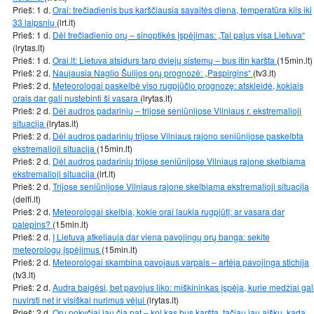
Prieš: 1 d.
Orai: trečiadienis bus karščiausia savaitės diena, temperatūra kils iki
33 laipsnių
(lrt.lt)
Prieš: 1 d.
Dėl trečiadienio orų – sinoptikės įspėjimas: „Tai pajus visa Lietuva“
(lrytas.lt)
Prieš: 1 d.
Orai.lt: Lietuva atsidurs tarp dviejų sistemų – bus itin karšta
(15min.lt)
Prieš: 2 d.
Naujausia Naglio Šulijos orų prognozė: „Paspirgins“
(tv3.lt)
Prieš: 2 d.
Meteorologai paskelbė viso rugpjūčio prognozę: atskleidė, kokiais
orais dar gali nustebinti ši vasara
(lrytas.lt)
Prieš: 2 d.
Dėl audros padarinių – trijose seniūnijose Vilniaus r. ekstremalioji
situacija
(lrytas.lt)
Prieš: 2 d.
Dėl audros padarinių trijose Vilniaus rajono seniūnijose paskelbta
ekstremalioji situacija
(15min.lt)
Prieš: 2 d.
Dėl audros padarinių trijose seniūnijose Vilniaus rajone skelbiama
ekstremalioji situacija
(lrt.lt)
Prieš: 2 d.
Trijose seniūnijose Vilniaus rajone skelbiama ekstremalioji situacija
(delfi.lt)
Prieš: 2 d.
Meteorologai skelbia, kokie orai laukia rugpjūtį: ar vasara dar
palepins?
(15min.lt)
Prieš: 2 d.
Į Lietuvą atkeliauja dar viena pavojingų orų banga: sekite
meteorologų įspėjimus
(15min.lt)
Prieš: 2 d.
Meteorologai skambina pavojaus varpais – artėja pavojinga stichija
(tv3.lt)
Prieš: 2 d.
Audra baigėsi, bet pavojus liko: miškininkas įspėja, kurie medžiai gal
nuvirsti net ir visiškai nurimus vėjui
(lrytas.lt)
Prieš: 2 d.
Orų pokyčiai jau čia pat – kol kas bus karšta, tačiau jau aišku, kada