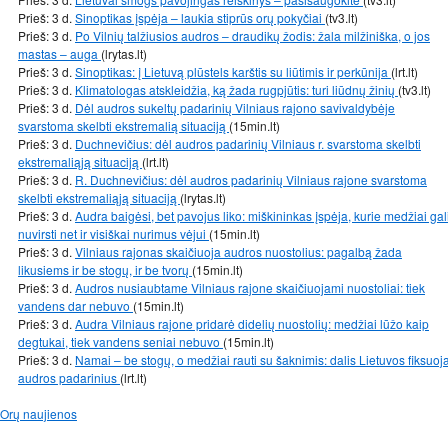
Prieš: 3 d.
Sinoptikas įspėja – laukia stiprūs orų pokyčiai
(tv3.lt)
Prieš: 3 d.
Po Vilnių talžiusios audros – draudikų žodis: žala milžiniška, o jos
mastas – auga
(lrytas.lt)
Prieš: 3 d.
Sinoptikas: į Lietuvą plūstels karštis su liūtimis ir perkūnija
(lrt.lt)
Prieš: 3 d.
Klimatologas atskleidžia, ką žada rugpjūtis: turi liūdnų žinių
(tv3.lt)
Prieš: 3 d.
Dėl audros sukeltų padarinių Vilniaus rajono savivaldybėje
svarstoma skelbti ekstremalią situaciją
(15min.lt)
Prieš: 3 d.
Duchnevičius: dėl audros padarinių Vilniaus r. svarstoma skelbti
ekstremaliąją situaciją
(lrt.lt)
Prieš: 3 d.
R. Duchnevičius: dėl audros padarinių Vilniaus rajone svarstoma
skelbti ekstremaliąją situaciją
(lrytas.lt)
Prieš: 3 d.
Audra baigėsi, bet pavojus liko: miškininkas įspėja, kurie medžiai gal
nuvirsti net ir visiškai nurimus vėjui
(15min.lt)
Prieš: 3 d.
Vilniaus rajonas skaičiuoja audros nuostolius: pagalbą žada
likusiems ir be stogų, ir be tvorų
(15min.lt)
Prieš: 3 d.
Audros nusiaubtame Vilniaus rajone skaičiuojami nuostoliai: tiek
vandens dar nebuvo
(15min.lt)
Prieš: 3 d.
Audra Vilniaus rajone pridarė didelių nuostolių: medžiai lūžo kaip
degtukai, tiek vandens seniai nebuvo
(15min.lt)
Prieš: 3 d.
Namai – be stogų, o medžiai rauti su šaknimis: dalis Lietuvos fiksuoj
audros padarinius
(lrt.lt)
Orų naujienos