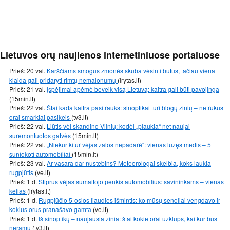
Lietuvos orų naujienos internetiniuose portaluose
Prieš: 20 val.
Karščiams smogus žmonės skuba vėsinti butus, tačiau viena
klaida gali pridaryti rimtų nemalonumų
(lrytas.lt)
Prieš: 21 val.
Įspėjimai apėmė beveik visą Lietuvą: kaitra gali būti pavojinga
(15min.lt)
Prieš: 22 val.
Štai kada kaitra pasitrauks: sinoptikai turi blogų žinių – netrukus
orai smarkiai pasikeis
(tv3.lt)
Prieš: 22 val.
Liūtis vėl skandino Vilnių: kodėl „plaukia“ net naujai
suremontuotos gatvės
(15min.lt)
Prieš: 22 val.
„Niekur kitur vėjas žalos nepadarė“: vienas lūžęs medis – 5
suniokoti automobiliai
(15min.lt)
Prieš: 23 val.
Ar vasara dar nustebins? Meteorologai skelbia, koks laukia
rugpjūtis
(ve.lt)
Prieš: 1 d.
Stiprus vėjas sumaitojo penkis automobilius: savininkams – vienas
kelias
(lrytas.lt)
Prieš: 1 d.
Rugpjūčio 5-osios liaudies išmintis: ko mūsų senoliai vengdavo ir
kokius orus pranašavo gamta
(ve.lt)
Prieš: 1 d.
Iš sinoptikų – naujausia žinia: štai kokie orai užklups, kai kur bus
neramu
(tv3.lt)