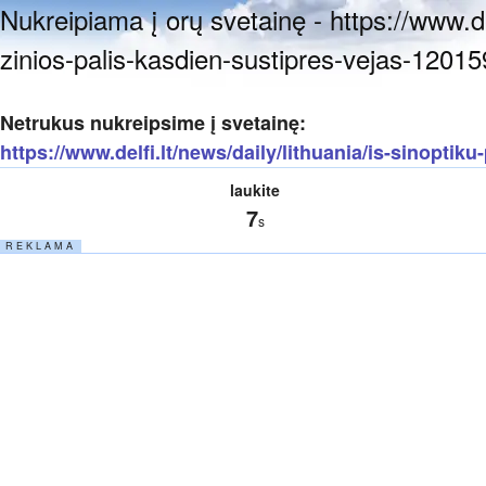
Nukreipiama į orų svetainę - https://www.del
zinios-palis-kasdien-sustipres-vejas-1201
Netrukus nukreipsime į svetainę:
https://www.delfi.lt/news/daily/lithuania/is-sinoptik
laukite
7
s
R E K L A M A