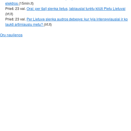
elektros
(15min.lt)
Prieš: 23 val.
Orai: per šalį slenka lietus, labiausiai turėtų kliūti Pietų Lietuvai
(lrt.lt)
Prieš: 23 val.
Per Lietuvą slenka audros debesys: kur lyja intensyviausiai ir ko
laukti artimiausiu metu?
(lrt.lt)
Orų naujienos