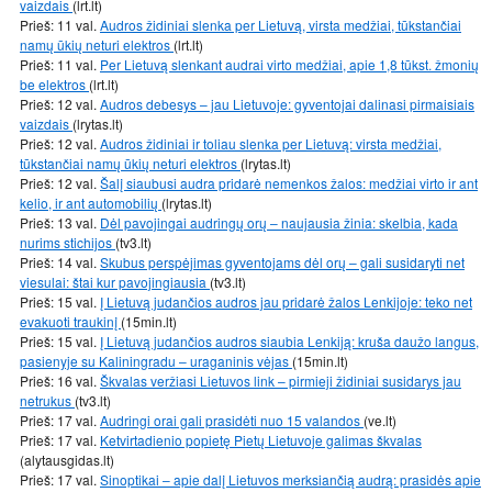
vaizdais
(lrt.lt)
Prieš: 11 val.
Audros židiniai slenka per Lietuvą, virsta medžiai, tūkstančiai
namų ūkių neturi elektros
(lrt.lt)
Prieš: 11 val.
Per Lietuvą slenkant audrai virto medžiai, apie 1,8 tūkst. žmonių
be elektros
(lrt.lt)
Prieš: 12 val.
Audros debesys – jau Lietuvoje: gyventojai dalinasi pirmaisiais
vaizdais
(lrytas.lt)
Prieš: 12 val.
Audros židiniai ir toliau slenka per Lietuvą: virsta medžiai,
tūkstančiai namų ūkių neturi elektros
(lrytas.lt)
Prieš: 12 val.
Šalį siaubusi audra pridarė nemenkos žalos: medžiai virto ir ant
kelio, ir ant automobilių
(lrytas.lt)
Prieš: 13 val.
Dėl pavojingai audringų orų – naujausia žinia: skelbia, kada
nurims stichijos
(tv3.lt)
Prieš: 14 val.
Skubus perspėjimas gyventojams dėl orų – gali susidaryti net
viesulai: štai kur pavojingiausia
(tv3.lt)
Prieš: 15 val.
Į Lietuvą judančios audros jau pridarė žalos Lenkijoje: teko net
evakuoti traukinį
(15min.lt)
Prieš: 15 val.
Į Lietuvą judančios audros siaubia Lenkiją: kruša daužo langus,
pasienyje su Kaliningradu – uraganinis vėjas
(15min.lt)
Prieš: 16 val.
Škvalas veržiasi Lietuvos link – pirmieji židiniai susidarys jau
netrukus
(tv3.lt)
Prieš: 17 val.
Audringi orai gali prasidėti nuo 15 valandos
(ve.lt)
Prieš: 17 val.
Ketvirtadienio popietę Pietų Lietuvoje galimas škvalas
(alytausgidas.lt)
Prieš: 17 val.
Sinoptikai – apie dalį Lietuvos merksiančią audrą: prasidės apie