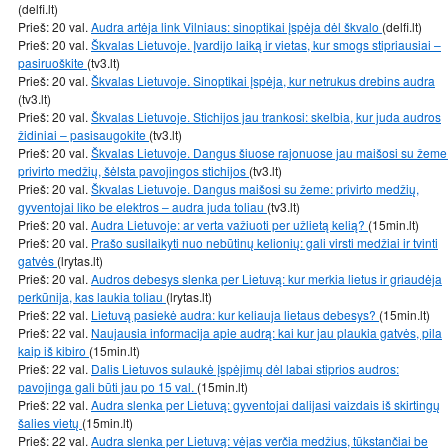
(delfi.lt)
Prieš: 20 val.
Audra artėja link Vilniaus: sinoptikai įspėja dėl škvalo
(delfi.lt)
Prieš: 20 val.
Škvalas Lietuvoje. Įvardijo laiką ir vietas, kur smogs stipriausiai –
pasiruoškite
(tv3.lt)
Prieš: 20 val.
Škvalas Lietuvoje. Sinoptikai įspėja, kur netrukus drebins audra
(tv3.lt)
Prieš: 20 val.
Škvalas Lietuvoje. Stichijos jau trankosi: skelbia, kur juda audros
židiniai – pasisaugokite
(tv3.lt)
Prieš: 20 val.
Škvalas Lietuvoje. Dangus šiuose rajonuose jau maišosi su žeme
privirto medžių, šėlsta pavojingos stichijos
(tv3.lt)
Prieš: 20 val.
Škvalas Lietuvoje. Dangus maišosi su žeme: privirto medžių,
gyventojai liko be elektros – audra juda toliau
(tv3.lt)
Prieš: 20 val.
Audra Lietuvoje: ar verta važiuoti per užlietą kelią?
(15min.lt)
Prieš: 20 val.
Prašo susilaikyti nuo nebūtinų kelionių: gali virsti medžiai ir tvinti
gatvės
(lrytas.lt)
Prieš: 20 val.
Audros debesys slenka per Lietuvą: kur merkia lietus ir griaudėja
perkūnija, kas laukia toliau
(lrytas.lt)
Prieš: 22 val.
Lietuvą pasiekė audra: kur keliauja lietaus debesys?
(15min.lt)
Prieš: 22 val.
Naujausia informacija apie audrą: kai kur jau plaukia gatvės, pila
kaip iš kibiro
(15min.lt)
Prieš: 22 val.
Dalis Lietuvos sulaukė įspėjimų dėl labai stiprios audros:
pavojinga gali būti jau po 15 val.
(15min.lt)
Prieš: 22 val.
Audra slenka per Lietuvą: gyventojai dalijasi vaizdais iš skirtingų
šalies vietų
(15min.lt)
Prieš: 22 val.
Audra slenka per Lietuvą: vėjas verčia medžius, tūkstančiai be