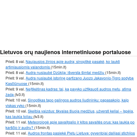
Lietuvos orų naujienos internetiniuose portaluose
Prieš: 8 val.
Naujausios žinios apie audrą: sinoptikė pasakė, ko laukti
artimiausiomis valandomis
(15min.lt)
Prieš: 8 val.
Audra nusiaubė Dzūkiją: išversta šimtai medžių
(15min.lt)
Prieš: 9 val.
Audra nusiaubė istorinę partizano Juozo Jakavonio-Tigro sodybą
Kasčiūnuose
(15min.lt)
Prieš: 9 val.
Neįtikėtinas kadras: tai, ką pavyko užfiksuoti audros metu, atima
žadą
(tv3.lt)
Prieš: 10 val.
Sinoptikas tapo galingos audros liudininku: papasakojo, kaip
viskas vyko
(15min.lt)
Prieš: 10 val.
Skelbia vaizdus: škvalas šluoja medžius, užversti keliai – įspėja,
kas laukia toliau
(tv3.lt)
Prieš: 11 val.
Meteorologė apie savaitgalio ir kitos savaitės orus: kas laukia po
karščio ir audrų?
(15min.lt)
Prieš: 11 val.
Audros frontas pasiekė Pietų Lietuvą: gyventojai dalijasi stichijos