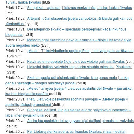
15 val., laukia škvalas
(lrt.lt)
Prieš: 17 val.
Sinoptikai – apie dalį Lietuvos merksiančią audrą: laukia škvalas
(lrt.lt)
Prieš: 18 val.
Artėjant liūčiai ekspertas įspėja vairuotojus: ši klaida gali kainuoti
tūkstančius
(lrytas.lt)
Prieš: 18 val.
Dėl artėjančio škvalo – specialūs perspėjimai: kada ir kur bus
blogiausia
(tv3.lt)
Prieš: 19 val.
Meteorologai skambina pavojaus varpais – šioje Lietuvos dalyje
audra negailės nieko
(tv3.lt)
Prieš: 19 val.
„Meteo LT“: ketvirtadienio popietę Pietų Lietuvoje galimas škvalas
(15min.lt)
Prieš: 19 val.
Ketvirtadienio popietę šioje Lietuvos vietoje galimas škvalas
(ve.lt
Prieš: 19 val.
Lietuviai dalijasi vaizdais kaip audra siaubia miestus: „Plaukiam“
(tv3.lt)
Prieš: 20 val.
Skubiai įspėja dėl atslenkančio škvalo: šiuo paros metu į lauką
geriau nežengti – dangus nusidažys juodai
(tv3.lt)
Prieš: 20 val.
„Meteo“ tarnyba įspėja 4 Lietuvos apskritis dėl škvalo – jau aišku,
kur bus blogiausia padėtis
(delfi.lt)
Prieš: 20 val.
Pietų Lietuvoje paskelbtas stichinis pavojus – „Meteo“ įspėja 4
apskritis, išsiųsti pranešimai
(delfi.lt)
Prieš: 20 val.
Sinoptikai dalijasi, kur jau slenka audra: palydovo duomenyse –
labai intensyvūs krituliai
(delfi.lt)
Prieš: 20 val.
Audra jau pasiekė Lietuvą: gyventojai dalijasi pirmaisiais vaizdais
(delfi.lt)
Prieš: 20 val.
Per Lietuvą slenka audra: užfiksuotas škvalas, virsta medžiai