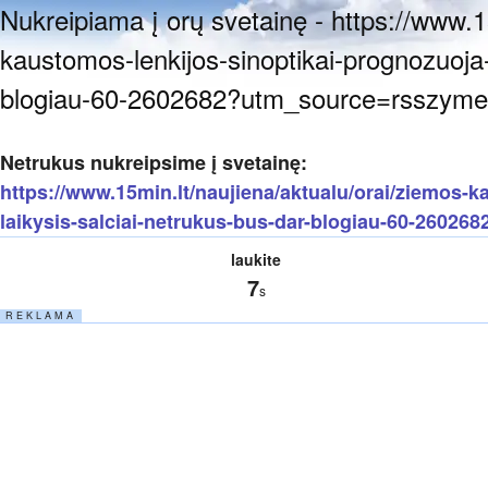
Nukreipiama į orų svetainę - https://www.1
kaustomos-lenkijos-sinoptikai-prognozuoja-i
blogiau-60-2602682?utm_source=rsszyme
Netrukus nukreipsime į svetainę:
https://www.15min.lt/naujiena/aktualu/orai/ziemos-k
laikysis-salciai-netrukus-bus-dar-blogiau-60-2602
laukite
7
s
R E K L A M A