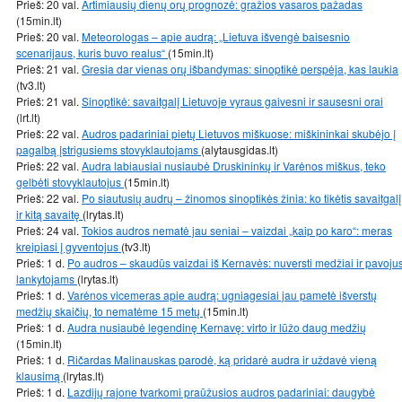
Prieš: 20 val.
Artimiausių dienų orų prognozė: gražios vasaros pažadas
(15min.lt)
Prieš: 20 val.
Meteorologas – apie audrą: „Lietuva išvengė baisesnio
scenarijaus, kuris buvo realus“
(15min.lt)
Prieš: 21 val.
Gresia dar vienas orų išbandymas: sinoptikė perspėja, kas laukia
(tv3.lt)
Prieš: 21 val.
Sinoptikė: savaitgalį Lietuvoje vyraus gaivesni ir sausesni orai
(lrt.lt)
Prieš: 22 val.
Audros padariniai pietų Lietuvos miškuose: miškininkai skubėjo į
pagalbą įstrigusiems stovyklautojams
(alytausgidas.lt)
Prieš: 22 val.
Audra labiausiai nusiaubė Druskininkų ir Varėnos miškus, teko
gelbėti stovyklautojus
(15min.lt)
Prieš: 22 val.
Po siautusių audrų – žinomos sinoptikės žinia: ko tikėtis savaitgalį
ir kitą savaitę
(lrytas.lt)
Prieš: 24 val.
Tokios audros nematė jau seniai – vaizdai „kaip po karo“: meras
kreipiasi į gyventojus
(tv3.lt)
Prieš: 1 d.
Po audros – skaudūs vaizdai iš Kernavės: nuversti medžiai ir pavoju
lankytojams
(lrytas.lt)
Prieš: 1 d.
Varėnos vicemeras apie audrą: ugniagesiai jau pametė išverstų
medžių skaičių, to nematėme 15 metų
(15min.lt)
Prieš: 1 d.
Audra nusiaubė legendinę Kernavę: virto ir lūžo daug medžių
(15min.lt)
Prieš: 1 d.
Ričardas Malinauskas parodė, ką pridarė audra ir uždavė vieną
klausimą
(lrytas.lt)
Prieš: 1 d.
Lazdijų rajone tvarkomi praūžusios audros padariniai: daugybė