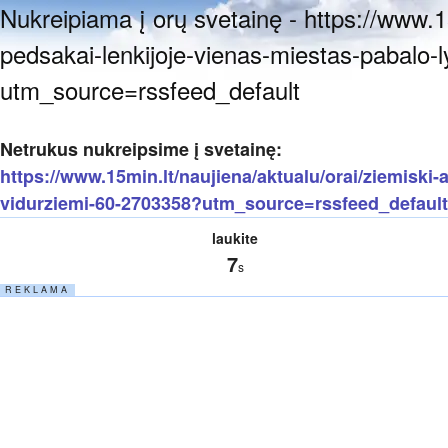
Nukreipiama į orų svetainę - https://www.1
pedsakai-lenkijoje-vienas-miestas-pabalo-
utm_source=rssfeed_default
Netrukus nukreipsime į svetainę:
https://www.15min.lt/naujiena/aktualu/orai/ziemiski-
vidurziemi-60-2703358?utm_source=rssfeed_default
laukite
6
s
R E K L A M A