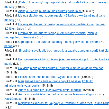
Prieš: 1 d.
„Dirbo 12 valandų“: ugniagesiai visą naktį valė kelius nuo užverstų
medžių
(15min.lt)
Prieš: 1 d.
Aiškėja Lietuvą nusiaubusios audros padariniai
(15min.lt)
Prieš: 1 d.
Lietuvą siaubė audra: ugniagesiai 49 kartus vyko šalinti nuvirtusių
medžių
(lrt.lt)
Prieš: 1 d.
Lietuvą siaubė audra: tiesiog eilėmis išvirtę medžiai ir daugiau nei
4,2 tūkst. žaibų
(lrt.lt)
Prieš: 1 d.
Lietuvą siaubė audra: tiesiog eilėmis išvirtę medžiai, stichija
nepagailėjo ir Kernavės
(lrt.lt)
Prieš: 1 d.
Ugniagesiai: dėl audros nuverstų medžių į iškvietimus vykome 49
kartus
(ve.lt)
Prieš: 1 d.
Sinoptikė: savaitgalis bus ramus, kitą savaitę trumpam sugrįš karščia
(lrt.lt)
Prieš: 1 d.
Po praūžusios stichijos Lietuvoje – naujausia sinoptikų žinia: štai kas
laukia
(tv3.lt)
Prieš: 2 d.
Po viską niokojančios audros – sinoptiko žinia: laukia permainos
(15min.lt)
Prieš: 2 d.
Eišiškių seniūnas po audros: „Gyventojai šoke“
(15min.lt)
Prieš: 2 d.
Naujausios žinios apie audrą: sinoptikė pasakė, ko laukti
artimiausiomis valandomis
(15min.lt)
Prieš: 2 d.
Audra nusiaubė Dzūkiją: išversta šimtai medžių
(15min.lt)
Prieš: 2 d.
Audra nusiaubė istorinę partizano Juozo Jakavonio-Tigro sodybą
Kasčiūnuose
(15min.lt)
Prieš: 2 d.
Neįtikėtinas kadras: tai, ką pavyko užfiksuoti audros metu, atima žad
(tv3.lt)