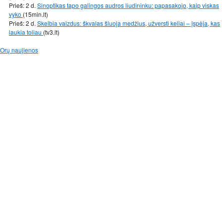
Prieš: 2 d.
Sinoptikas tapo galingos audros liudininku: papasakojo, kaip viskas
vyko
(15min.lt)
Prieš: 2 d.
Skelbia vaizdus: škvalas šluoja medžius, užversti keliai – įspėja, kas
laukia toliau
(tv3.lt)
Orų naujienos