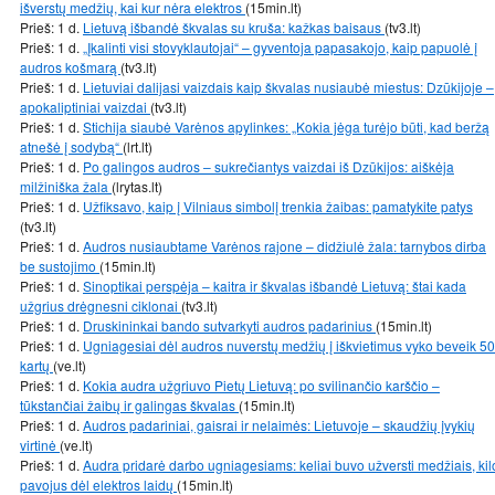
išverstų medžių, kai kur nėra elektros
(15min.lt)
Prieš: 1 d.
Lietuvą išbandė škvalas su kruša: kažkas baisaus
(tv3.lt)
Prieš: 1 d.
„Įkalinti visi stovyklautojai“ – gyventoja papasakojo, kaip papuolė į
audros košmarą
(tv3.lt)
Prieš: 1 d.
Lietuviai dalijasi vaizdais kaip škvalas nusiaubė miestus: Dzūkijoje –
apokaliptiniai vaizdai
(tv3.lt)
Prieš: 1 d.
Stichija siaubė Varėnos apylinkes: „Kokia jėga turėjo būti, kad beržą
atnešė į sodybą“
(lrt.lt)
Prieš: 1 d.
Po galingos audros – sukrečiantys vaizdai iš Dzūkijos: aiškėja
milžiniška žala
(lrytas.lt)
Prieš: 1 d.
Užfiksavo, kaip į Vilniaus simbolį trenkia žaibas: pamatykite patys
(tv3.lt)
Prieš: 1 d.
Audros nusiaubtame Varėnos rajone – didžiulė žala: tarnybos dirba
be sustojimo
(15min.lt)
Prieš: 1 d.
Sinoptikai perspėja – kaitra ir škvalas išbandė Lietuvą: štai kada
užgrius drėgnesni ciklonai
(tv3.lt)
Prieš: 1 d.
Druskininkai bando sutvarkyti audros padarinius
(15min.lt)
Prieš: 1 d.
Ugniagesiai dėl audros nuverstų medžių į iškvietimus vyko beveik 50
kartų
(ve.lt)
Prieš: 1 d.
Kokia audra užgriuvo Pietų Lietuvą: po svilinančio karščio –
tūkstančiai žaibų ir galingas škvalas
(15min.lt)
Prieš: 1 d.
Audros padariniai, gaisrai ir nelaimės: Lietuvoje – skaudžių įvykių
virtinė
(ve.lt)
Prieš: 1 d.
Audra pridarė darbo ugniagesiams: keliai buvo užversti medžiais, kil
pavojus dėl elektros laidų
(15min.lt)