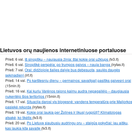
Lietuvos orų naujienos internetiniuose portaluose
Prieš: 6 val.
Iš sinoptikų – naujausia žinia: štai kokie orai užklups
(tv3.lt)
Prieš: 6 val.
Sinoptikė perspėja: po trumpos gaivos – nauja banga
(lrytas.lt)
Prieš: 7 val.
Orai: didžiojoje šalies dalyje bus debesuota, saulės daugės
sekmadienį
(lrt.lt)
Prieš: 14 val.
Po karštesnių dienų – permainos: savaitgalį pasitiks gaivesni orai
(15min.lt)
Prieš: 16 val.
Kai kurių Varėnos rajono kaimų audra nepagailėjo – daugiausia
nukentėjo šios teritorijos
(15min.lt)
Prieš: 17 val.
Situacija darosi vis blogesnė: vandens temperatūra prie Maljorko
pasiekė rekordą
(lrytas.lt)
Prieš: 19 val.
Kokie orai laukia per Žolines ir likusį rugpjūtį? Klimatologas
atsakė, ko tikėtis
(tv3.lt)
Prieš: 20 val.
Po Lietuvą siaubusių audringų orų – staigūs pokyčiai: jau aišku,
kas laukia kitą savaitę
(tv3.lt)