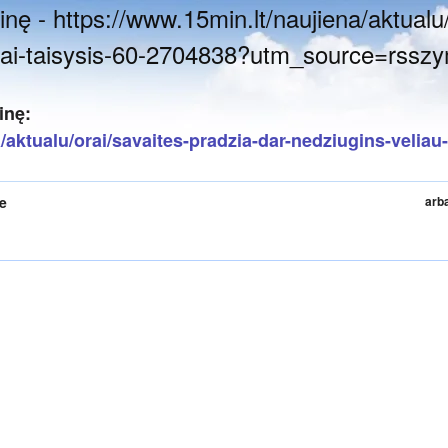
nę - https://www.15min.lt/naujiena/aktualu/
orai-taisysis-60-2704838?utm_source=rssz
inę:
/aktualu/orai/savaites-pradzia-dar-nedziugins-veliau
te
arb