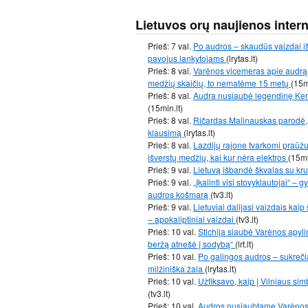
Lietuvos orų naujienos inter
Prieš: 7 val.
Po audros – skaudūs vaizdai iš
pavojus lankytojams
(lrytas.lt)
Prieš: 8 val.
Varėnos vicemeras apie audrą:
medžių skaičių, to nematėme 15 metų
(15m
Prieš: 8 val.
Audra nusiaubė legendinę Kern
(15min.lt)
Prieš: 8 val.
Ričardas Malinauskas parodė, 
klausimą
(lrytas.lt)
Prieš: 8 val.
Lazdijų rajone tvarkomi praūž
išverstų medžių, kai kur nėra elektros
(15mi
Prieš: 9 val.
Lietuvą išbandė škvalas su kr
Prieš: 9 val.
„Įkalinti visi stovyklautojai“ –
audros košmarą
(tv3.lt)
Prieš: 9 val.
Lietuviai dalijasi vaizdais kai
– apokaliptiniai vaizdai
(tv3.lt)
Prieš: 10 val.
Stichija siaubė Varėnos apylin
beržą atnešė į sodybą“
(lrt.lt)
Prieš: 10 val.
Po galingos audros – sukrečia
milžiniška žala
(lrytas.lt)
Prieš: 10 val.
Užfiksavo, kaip į Vilniaus sim
(tv3.lt)
Prieš: 10 val.
Audros nusiaubtame Varėnos r