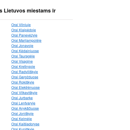
s Lietuvos miestams ir
Orai Vilniuje
Orai Klaipėdoje
Orai Panevėžyje
Orai Marijampolėje
Orai Jonavoje
Orai Kėdainiuose
Orai Tauragėje
Orai Visagine
Orai Kretingoje
Orai Radviliškyje
Orai Gargžduose
Orai Rokiškyje
Orai Elektrėnuose
Orai Vilkaviškyje
Orai Jurbarke
Orai Lentvaryje
Orai Anykščiuose
Orai Joniškyje
Orai Kelmėje
Orai Kaišiadoryse
Orai Kupiškyje