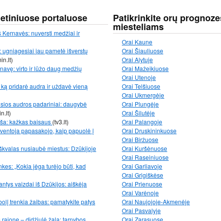
netiniuose portaluose
Patikrinkite orų prognoze
miesteliams
 Kernavės: nuversti medžiai ir
Orai Kaune
 ugniagesiai jau pametė išverstų
Orai Šiauliuose
in.lt)
Orai Alytuje
avę: virto ir lūžo daug medžių
Orai Mažeikiuose
Orai Utenoje
ką pridarė audra ir uždavė vieną
Orai Telšiuose
Orai Ukmergėje
usios audros padariniai: daugybė
Orai Plungėje
n.lt)
Orai Šilutėje
uša: kažkas baisaus
(tv3.lt)
Orai Palangoje
 gyventoja papasakojo, kaip papuolė į
Orai Druskininkuose
Orai Biržuose
p škvalas nusiaubė miestus: Dzūkijoje
Orai Kuršėnuose
Orai Raseiniuose
kes: „Kokia jėga turėjo būti, kad
Orai Garliavoje
Orai Grigiškėse
ntys vaizdai iš Dzūkijos: aiškėja
Orai Prienuose
Orai Varėnoje
bolį trenkia žaibas: pamatykite patys
Orai Naujojoje-Akmenėje
Orai Pasvalyje
ajone – didžiulė žala: tarnybos
Orai Zarasuose