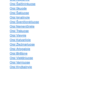
Orai Šalčininkuose
Orai Skuode
Orai Šakiuose
Orai Ignalinoje
Orai Švenčionėliuose
Orai Nemenčinėje
Orai Trakuose
Orai Vievyje
Orai Kalvarijoje
Orai Žiežmariuose
Orai Ariogaloje
Orai Birštone
Orai Viekšniuose
Orai Varniuose
Orai Kryžkalnyje