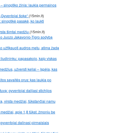
– sinoptiko žinia: laukia permainos
 „Gyventojai šoke“
(15min.lt)
 sinoptikė pasakė, ko laukti
rsta šimtai medžių
(15min.lt)
ano Juozo Jakavonio-Tigro sodybą
yko užfiksuoti audros metu, atima žadą
liudininku: papasakojo, kaip viskas
edžius, užversti keliai – įspėja, kas
itos savaitės orus: kas laukia po
uvą: gyventojai dalijasi stichijos
vą, virsta medžiai, tūkstančiai namų
 medžiai, apie 1,8 tūkst. žmonių be
gyventojai dalinasi pirmaisiais