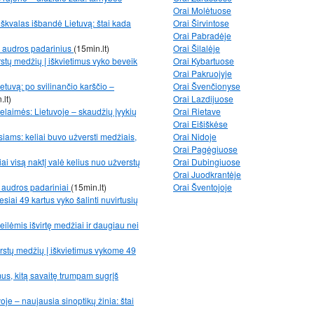
Orai Molėtuose
r škvalas išbandė Lietuvą: štai kada
Orai Širvintose
Orai Pabradėje
i audros padarinius
(15min.lt)
Orai Šilalėje
stų medžių į iškvietimus vyko beveik
Orai Kybartuose
Orai Pakruojyje
etuvą: po svilinančio karščio –
Orai Švenčionyse
.lt)
Orai Lazdijuose
nelaimės: Lietuvoje – skaudžių įvykių
Orai Rietave
Orai Eišiškėse
iams: keliai buvo užversti medžiais,
Orai Nidoje
Orai Pagėgiuose
ai visą naktį valė kelius nuo užverstų
Orai Dubingiuose
Orai Juodkrantėje
 audros padariniai
(15min.lt)
Orai Šventojoje
iai 49 kartus vyko šalinti nuvirtusių
eilėmis išvirtę medžiai ir daugiau nei
rstų medžių į iškvietimus vykome 49
mus, kitą savaitę trumpam sugrįš
oje – naujausia sinoptikų žinia: štai