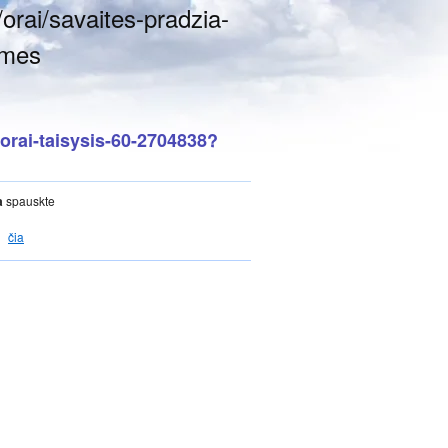
orai/savaites-pradzia-
ymes
-orai-taisysis-60-2704838?
a
spauskte
čia