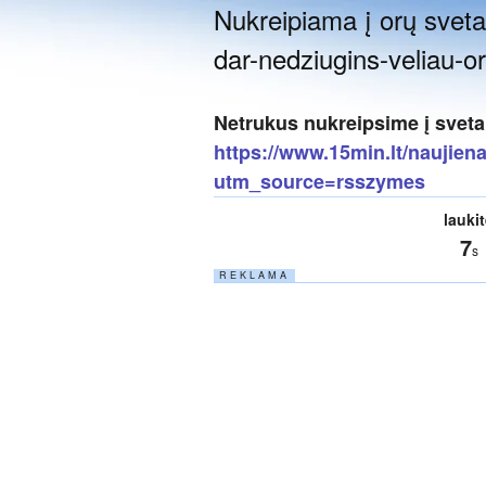
Nukreipiama į orų svetai
dar-nedziugins-veliau-
Netrukus nukreipsime į sveta
https://www.15min.lt/naujiena
utm_source=rsszymes
lauki
6
s
R E K L A M A