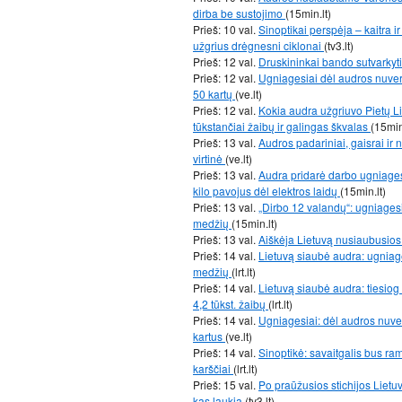
dirba be sustojimo
(15min.lt)
Prieš: 10 val.
Sinoptikai perspėja – kaitra i
užgrius drėgnesni ciklonai
(tv3.lt)
Prieš: 12 val.
Druskininkai bando sutvarkyt
Prieš: 12 val.
Ugniagesiai dėl audros nuver
50 kartų
(ve.lt)
Prieš: 12 val.
Kokia audra užgriuvo Pietų Li
tūkstančiai žaibų ir galingas škvalas
(15min
Prieš: 13 val.
Audros padariniai, gaisrai ir 
virtinė
(ve.lt)
Prieš: 13 val.
Audra pridarė darbo ugniages
kilo pavojus dėl elektros laidų
(15min.lt)
Prieš: 13 val.
„Dirbo 12 valandų“: ugniagesi
medžių
(15min.lt)
Prieš: 13 val.
Aiškėja Lietuvą nusiaubusios
Prieš: 14 val.
Lietuvą siaubė audra: ugniages
medžių
(lrt.lt)
Prieš: 14 val.
Lietuvą siaubė audra: tiesiog 
4,2 tūkst. žaibų
(lrt.lt)
Prieš: 14 val.
Ugniagesiai: dėl audros nuve
kartus
(ve.lt)
Prieš: 14 val.
Sinoptikė: savaitgalis bus ra
karščiai
(lrt.lt)
Prieš: 15 val.
Po praūžusios stichijos Lietuv
kas laukia
(tv3.lt)