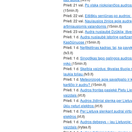
Prieš: 21 val.
Po viską niokojančios audros 
(15min.lt)
Prieš: 22 val.
Eišiškių seniūnas po audros:
Prieš: 22 val.
Naujausios žinios apie audrą:
artimiausiomis valandomis
(15min.lt)
Prieš: 23 val.
Audra nusiaubė Dzūkiją: išve
Prieš: 1 d.
Audra nusiaubė istorinę partiz
Kasčiūnuose
(15min.lt)
Prieš: 1 d.
Neįtikėtinas kadras: tai, ką pav
(tv3.lt)
Prieš: 1 d.
Sinoptikas tapo galingos audros 
vyko
(15min.lt)
Prieš: 1 d.
Skelbia vaizdus: škvalas šluoja m
laukia toliau
(tv3.lt)
Prieš: 1 d.
Meteorologė apie savaitgalio ir k
karščio ir audrų?
(15min.lt)
Prieš: 1 d.
Audros frontas pasiekė Pietų Liet
vaizdais
(lrt.lt)
Prieš: 1 d.
Audros židiniai slenka per Lietu
ūkių neturi elektros
(lrt.lt)
Prieš: 1 d.
Per Lietuvą slenkant audrai virto
elektros
(lrt.lt)
Prieš: 1 d.
Audros debesys – jau Lietuvoje: 
vaizdais
(lrytas.lt)